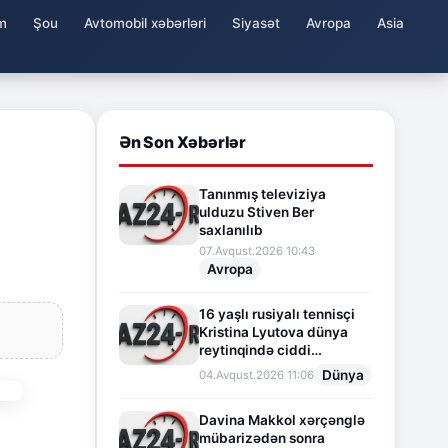
m
Şou
Avtomobil xəbərləri
Siyasət
Avropa
Asia
Ən Son Xəbərlər
Tanınmış televiziya
ulduzu Stiven Ber
saxlanılıb
07.Avqust.2026 10:43
Avropa
16 yaşlı rusiyalı tennisçi
Kristina Lyutova dünya
reytinqində ciddi
irəliləyişə imza atdı
Dünya
04.Avqust.2026 11:06
Davina Makkol xərçənglə
mübarizədən sonra