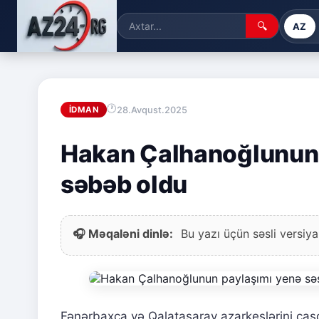
🔍
AZ
28.Avqust.2025
İDMAN
Hakan Çalhanoğlunun 
səbəb oldu
🎧 Məqaləni dinlə:
Bu yazı üçün səsli versiya
Fənərbaxça və Qalatasaray azarkeşlərini çaş