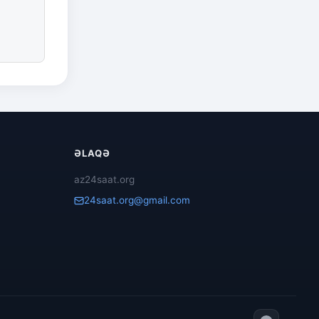
ƏLAQƏ
az24saat.org
24saat.org@gmail.com