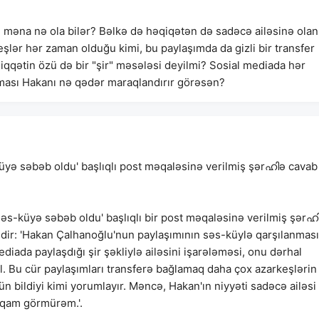
sl məna nə ola bilər? Bəlkə də həqiqətən də sadəcə ailəsinə olan
keşlər hər zaman olduğu kimi, bu paylaşımda da gizli bir transfer
qətin özü də bir "şir" məsələsi deyilmi? Sosial mediada hər
ması Hakanı nə qədər maraqlandırır görəsən?
yə səbəb oldu' başlıqlı post məqaləsinə verilmiş şərഹിə cavab
əs-küyə səbəb oldu' başlıqlı bir post məqaləsinə verilmiş şərഹ
elədir: 'Hakan Çalhanoğlu'nun paylaşımının səs-küylə qarşılanması
iada paylaşdığı şir şəkliylə ailəsini işarələməsi, onu dərhal
l. Bu cür paylaşımları transferə bağlamaq daha çox azarkeşlərin
nün bildiyi kimi yorumlayır. Məncə, Hakan'ın niyyəti sadəcə ailəsi 
 məqam görmürəm.'.