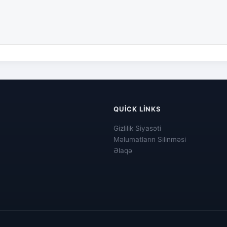
QUICK LINKS
Gizlilik Siyasəti
Məlumatların Silinməsi
Əlaqə