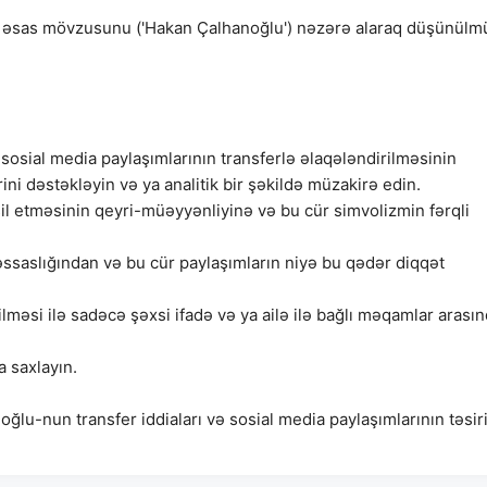
n əsas mövzusunu ('Hakan Çalhanoğlu') nəzərə alaraq düşünülm
sosial media paylaşımlarının transferlə əlaqələndirilməsinin
krini dəstəkləyin və ya analitik bir şəkildə müzakirə edin.
il etməsinin qeyri-müəyyənliyinə və bu cür simvolizmin fərqli
əssaslığından və bu cür paylaşımların niyə bu qədər diqqət
rilməsi ilə sadəcə şəxsi ifadə və ya ailə ilə bağlı məqamlar arası
a saxlayın.
u-nun transfer iddiaları və sosial media paylaşımlarının təsir