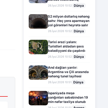
Dünya
26.İyul.2026 10:52
52 milyon dollarlıq nəhəng
səhv: Heç yerə aparmayan
yol görənləri heyrətə salır
Dünya
26.İyul.2026 10:52
Tarixi ərazi yalanı:
Turistləri aldadan şəxs
bələdiyyəni də çaşdırdı
Dünya
26.İyul.2026 10:52
And dağları yarılır:
Argentina və Çili arasında
nəhəng tunel layihəsi
Dünya
26.İyul.2026 10:51
İspaniyada meşə
yanğınları səbəbindən 19
min nəfər təxliyə olunub
Avropa
26.İyul.2026 10:51