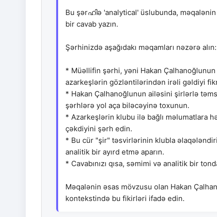
Bu şərഹിə 'analytical' üslubunda, məqaləni
bir cavab yazın.
Şərhinizdə aşağıdakı məqamları nəzərə alın:
* Müəllifin şərhi, yəni Hakan Çalhanoğlunun 
azarkeşlərin gözləntilərindən irəli gəldiyi fi
* Hakan Çalhanoğlunun ailəsini şirlərlə təms
şərhlərə yol aça biləcəyinə toxunun.
* Azarkeşlərin klubu ilə bağlı məlumatlara h
çəkdiyini şərh edin.
* Bu cür "şir" təsvirlərinin klubla əlaqələndi
analitik bir ayırd etmə aparın.
* Cavabınızı qısa, səmimi və analitik bir tond
Məqalənin əsas mövzusu olan Hakan Çalhanoğl
kontekstində bu fikirləri ifadə edin.