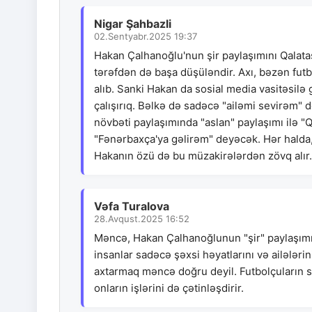
Nigar Şahbazli
02.Sentyabr.2025 19:37
Hakan Çalhanoğlu'nun şir paylaşımını Qalatasa
tərəfdən də başa düşüləndir. Axı, bəzən futb
alıb. Sanki Hakan da sosial media vasitəsilə 
çalışırıq. Bəlkə də sadəcə "ailəmi sevirəm" d
növbəti paylaşımında "aslan" paylaşımı ilə "
"Fənərbaxça'ya gəlirəm" deyəcək. Hər halda, 
Hakanın özü də bu müzakirələrdən zövq alır.
Vəfa Turalova
28.Avqust.2025 16:52
Məncə, Hakan Çalhanoğlunun "şir" paylaşımın
insanlar sadəcə şəxsi həyatlarını və ailələrin
axtarmaq məncə doğru deyil. Futbolçuların so
onların işlərini də çətinləşdirir.