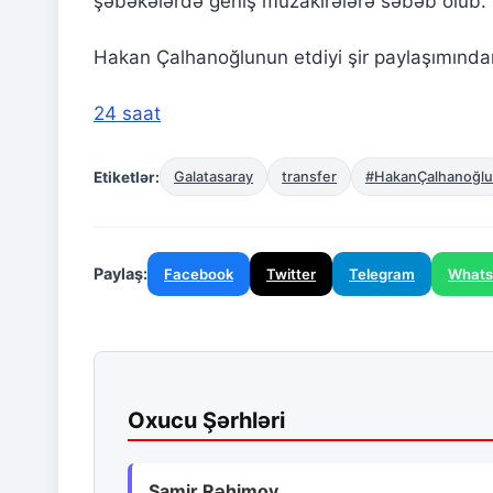
şəbəkələrdə geniş müzakirələrə səbəb olub.
Hakan Çalhanoğlunun etdiyi şir paylaşımınd
24 saat
Etiketlər:
Galatasaray
transfer
#HakanÇalhanoğlu
Paylaş:
Facebook
Twitter
Telegram
What
Oxucu Şərhləri
Samir Rəhimov