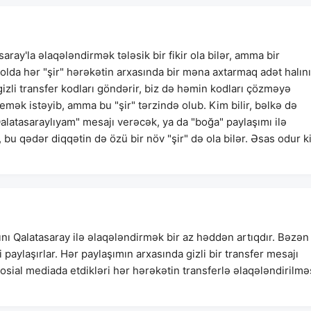
ray'la əlaqələndirmək tələsik bir fikir ola bilər, amma bir
olda hər "şir" hərəkətin arxasında bir məna axtarmaq adət halını
gizli transfer kodları göndərir, biz də həmin kodları çözməyə
emək istəyib, amma bu "şir" tərzində olub. Kim bilir, bəlkə də
Qalatasaraylıyam" mesajı verəcək, ya da "boğa" paylaşımı ilə
bu qədər diqqətin də özü bir növ "şir" də ola bilər. Əsas odur ki
ı Qalatasaray ilə əlaqələndirmək bir az həddən artıqdır. Bəzən
i paylaşırlar. Hər paylaşımın arxasında gizli bir transfer mesajı
sial mediada etdikləri hər hərəkətin transferlə əlaqələndirilməs