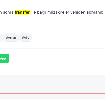
an sonra
transferi
ilə bağlı müzakirələr yenidən alovlanıb.
#Aslan
#Aile
sApp