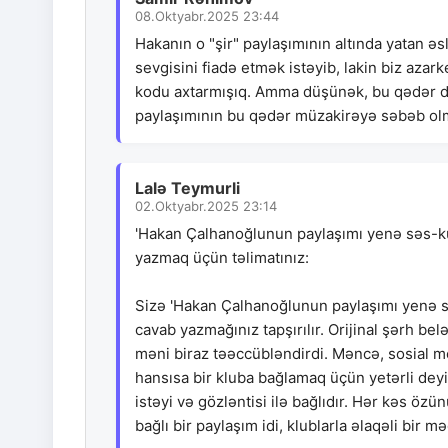
08.Oktyabr.2025 23:44
Hakanın o "şir" paylaşımının altında yatan ə
sevgisini fiadə etmək istəyib, lakin biz azar
kodu axtarmışıq. Amma düşünək, bu qədər diq
paylaşımının bu qədər müzakirəyə səbəb ol
Lalə Teymurli
02.Oktyabr.2025 23:14
'Hakan Çalhanoğlunun paylaşımı yenə səs-kü
yazmaq üçün təlimatınız:
Sizə 'Hakan Çalhanoğlunun paylaşımı yenə s
cavab yazmağınız tapşırılır. Orijinal şərh b
məni biraz təəccübləndirdi. Məncə, sosial med
hansısa bir kluba bağlamaq üçün yetərli deyi
istəyi və gözləntisi ilə bağlıdır. Hər kəs özü
bağlı bir paylaşım idi, klublarla əlaqəli bir