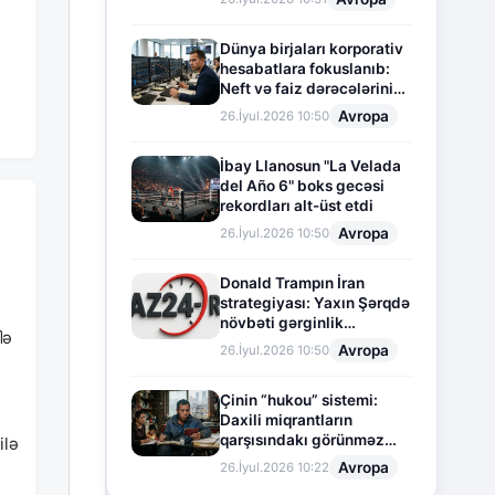
Dünya birjaları korporativ
hesabatlara fokuslanıb:
Neft və faiz dərəcələrinin
təsiri altında cari vəziyyət
Avropa
26.İyul.2026 10:50
İbay Llanosun "La Velada
del Año 6" boks gecəsi
rekordları alt-üst etdi
Avropa
26.İyul.2026 10:50
Donald Trampın İran
strategiyası: Yaxın Şərqdə
növbəti gərginlik
ിə
mərhələsi
Avropa
26.İyul.2026 10:50
Çinin “hukou” sistemi:
Daxili miqrantların
qarşısındakı görünməz
ilə
sədd
Avropa
26.İyul.2026 10:22