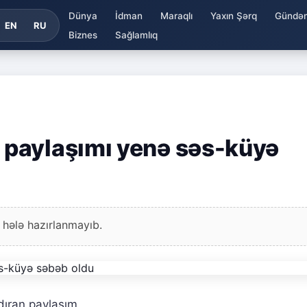
Dünya
İdman
Maraqlı
Yaxın Şərq
Gündə
EN
RU
Biznes
Sağlamlıq
paylaşımı yenə səs-küyə
 hələ hazırlanmayıb.
dıran paylaşım