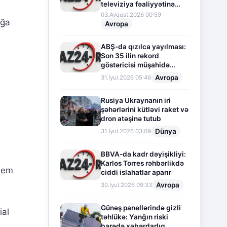
televiziya fəaliyyətinə
fasilə verir
03.Avqust.2026 00:59
ağa
Avropa
ABŞ-da qızılca yayılması:
Son 35 ilin rekord
göstəricisi müşahidə
olunur
Avropa
31.İyul.2026 05:46
Rusiya Ukraynanın iri
şəhərlərini kütləvi raket və
dron atəşinə tutub
Dünya
31.İyul.2026 03:09
BBVA-da kadr dəyişikliyi:
Karlos Torres rəhbərlikdə
inem
ciddi islahatlar aparır
Avropa
30.İyul.2026 09:33
Günəş panellərində gizli
ial
təhlükə: Yanğın riski
barədə xəbərdarlıq