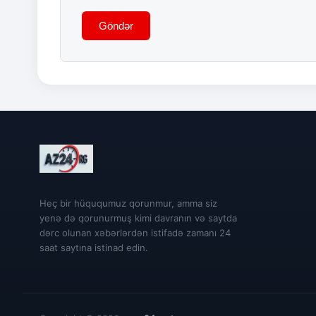
Göndər
Heç bir hüququmuz qorunmur, amma siz
yenə də qorunurmuş kimi davranın və saytda
dərc olunan xəbərlərdən istifadə zamanı 24
saat saytına istinad edin.