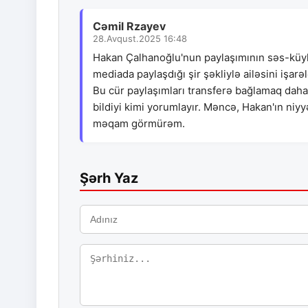
Cəmil Rzayev
28.Avqust.2025 16:48
Hakan Çalhanoğlu'nun paylaşımının səs-küyl
mediada paylaşdığı şir şəkliylə ailəsini işar
Bu cür paylaşımları transferə bağlamaq daha 
bildiyi kimi yorumlayır. Məncə, Hakan'ın niyyət
məqam görmürəm.
Şərh Yaz