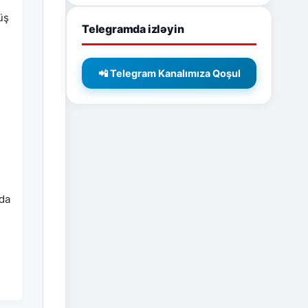
üş
Telegramda izləyin
📲 Telegram Kanalımıza Qoşul
nda
i