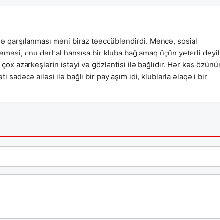
ə qarşılanması məni biraz təəccübləndirdi. Məncə, sosial
ələməsi, onu dərhal hansısa bir kluba bağlamaq üçün yetərli deyil
çox azarkeşlərin istəyi və gözləntisi ilə bağlıdır. Hər kəs özünü
i sadəcə ailəsi ilə bağlı bir paylaşım idi, klublarla əlaqəli bir