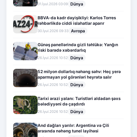
Dünya
31.İyul.2026 03:09
BBVA-da kadr dəyişikliyi: Karlos Torres
rəhbərlikdə ciddi islahatlar aparır
Avropa
30.İyul.2026 09:33
Günəş panellərində gizli təhlükə: Yanğın
riski barədə xəbərdarlıq
Dünya
26.İyul.2026 10:52
52 milyon dollarlıq nəhəng səhv: Heç yerə
aparmayan yol görənləri heyrətə salır
Dünya
26.İyul.2026 10:52
Tarixi ərazi yalanı: Turistləri aldadan şəxs
bələdiyyəni də çaşdırdı
Dünya
26.İyul.2026 10:52
And dağları yarılır: Argentina və Çili
arasında nəhəng tunel layihəsi