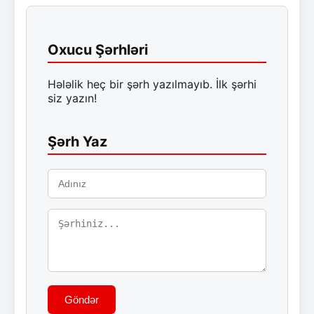
Oxucu Şərhləri
Hələlik heç bir şərh yazılmayıb. İlk şərhi
siz yazın!
Şərh Yaz
Göndər