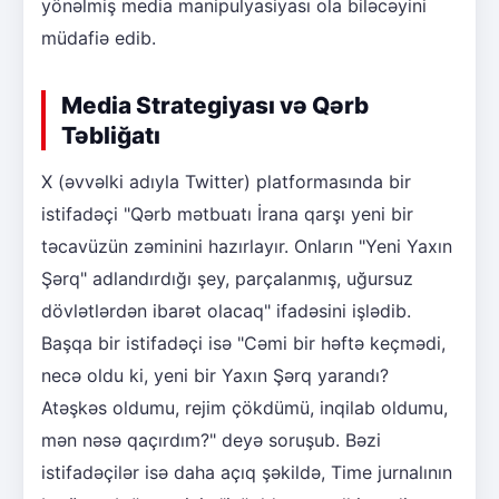
yönəlmiş media manipulyasiyası ola biləcəyini
müdafiə edib.
Media Strategiyası və Qərb
Təbliğatı
X (əvvəlki adıyla Twitter) platformasında bir
istifadəçi "Qərb mətbuatı İrana qarşı yeni bir
təcavüzün zəminini hazırlayır. Onların "Yeni Yaxın
Şərq" adlandırdığı şey, parçalanmış, uğursuz
dövlətlərdən ibarət olacaq" ifadəsini işlədib.
Başqa bir istifadəçi isə "Cəmi bir həftə keçmədi,
necə oldu ki, yeni bir Yaxın Şərq yarandı?
Atəşkəs oldumu, rejim çökdümü, inqilab oldumu,
mən nəsə qaçırdım?" deyə soruşub. Bəzi
istifadəçilər isə daha açıq şəkildə, Time jurnalının