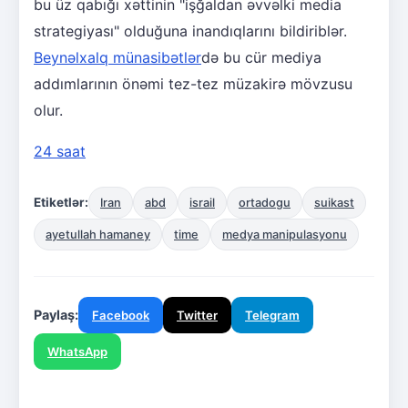
bu üz qabığı xəttinin "işğaldan əvvəlki media
strategiyası" olduğuna inandıqlarını bildiriblər.
Beynəlxalq münasibətlər
də bu cür mediya
addımlarının önəmi tez-tez müzakirə mövzusu
olur.
24 saat
Etiketlər:
Iran
abd
israil
ortadogu
suikast
ayetullah hamaney
time
medya manipulasyonu
Paylaş:
Facebook
Twitter
Telegram
WhatsApp