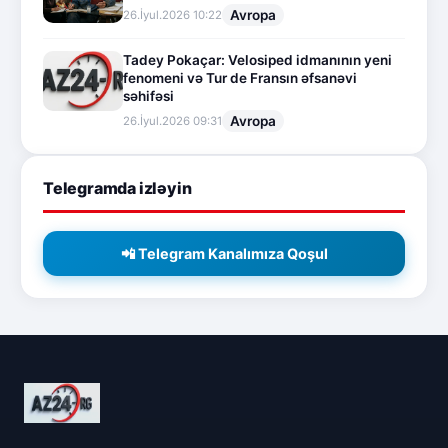
Avropa
26.İyul.2026 10:22
Tadey Pokaçar: Velosiped idmanının yeni
fenomeni və Tur de Fransın əfsanəvi
səhifəsi
Avropa
26.İyul.2026 09:31
Telegramda izləyin
📲 Telegram Kanalımıza Qoşul