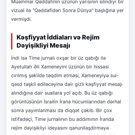
Müəmmər Qəddafinin üzünün yarısının silindiyi bir
vizual ilə "Qəddafidən Sonra Dünya" başlığına yer
vermişdi.
Kəşfiyyat İddiaları və Rejim
Dəyişikliyi Mesajı
İndi isə Time jurnalı oxşar bir üz qabığı ilə
Ayetullah Əli Xameneyini üzünün bir hissəsi
cırılmış şəkildə təqdim etməsi, Xameneyiyə sui-
qəsd təşkil ediləcəyinə dair gizli kəşfiyyat mesajı
alındığına dair suallara yol açıb. Bu üz qabığı
görüntüsünün İsrailin İrana hücumlarından dərhal
sonra yayımlanması da diqqət çəkib. Bir çox
istifadəçi, Time jurnalının bu addımının İranda
rejim dəyişikliyi ideyasını qanuniləşdirməyə