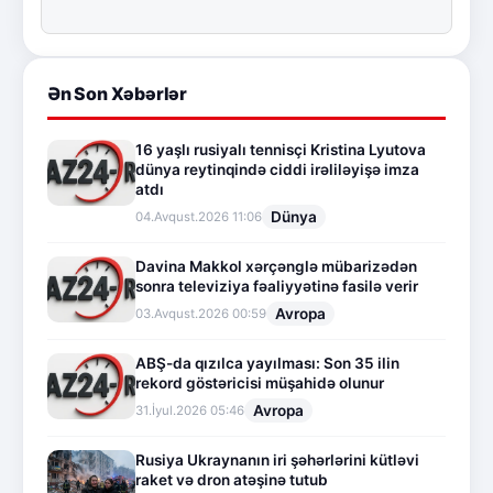
Ən Son Xəbərlər
16 yaşlı rusiyalı tennisçi Kristina Lyutova
dünya reytinqində ciddi irəliləyişə imza
atdı
Dünya
04.Avqust.2026 11:06
Davina Makkol xərçənglə mübarizədən
sonra televiziya fəaliyyətinə fasilə verir
Avropa
03.Avqust.2026 00:59
ABŞ-da qızılca yayılması: Son 35 ilin
rekord göstəricisi müşahidə olunur
Avropa
31.İyul.2026 05:46
Rusiya Ukraynanın iri şəhərlərini kütləvi
raket və dron atəşinə tutub