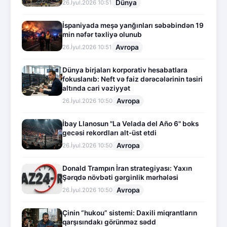
Dünya
26.İyul.2026 10:51
İspaniyada meşə yanğınları səbəbindən 19
min nəfər təxliyə olunub
Avropa
26.İyul.2026 10:51
Dünya birjaları korporativ hesabatlara
fokuslanıb: Neft və faiz dərəcələrinin təsiri
altında cari vəziyyət
Avropa
26.İyul.2026 10:50
İbay Llanosun "La Velada del Año 6" boks
gecəsi rekordları alt-üst etdi
Avropa
26.İyul.2026 10:50
Donald Trampın İran strategiyası: Yaxın
Şərqdə növbəti gərginlik mərhələsi
Avropa
26.İyul.2026 10:50
Çinin “hukou” sistemi: Daxili miqrantların
qarşısındakı görünməz sədd