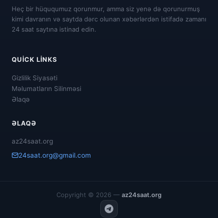
Heç bir hüququmuz qorunmur, amma siz yenə də qorunurmuş
kimi davranın və saytda dərc olunan xəbərlərdən istifadə zamanı
24 saat saytına istinad edin.
QUICK LINKS
Gizlilik Siyasəti
Məlumatların Silinməsi
Əlaqə
ƏLAQƏ
az24saat.org
24saat.org@gmail.com
Copyright © 2026 —
az24saat.org