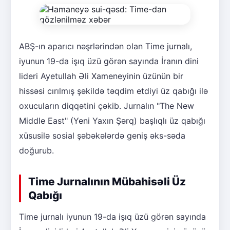
ABŞ-ın aparıcı nəşrlərindən olan Time jurnalı,
iyunun 19-da işıq üzü görən sayında İranın dini
lideri Ayetullah Əli Xameneyinin üzünün bir
hissəsi cırılmış şəkildə təqdim etdiyi üz qabığı ilə
oxucuların diqqətini çəkib. Jurnalın "The New
Middle East" (Yeni Yaxın Şərq) başlıqlı üz qabığı
xüsusilə sosial şəbəkələrdə geniş əks-səda
doğurub.
Time Jurnalının Mübahisəli Üz
Qabığı
Time jurnalı iyunun 19-da işıq üzü görən sayında