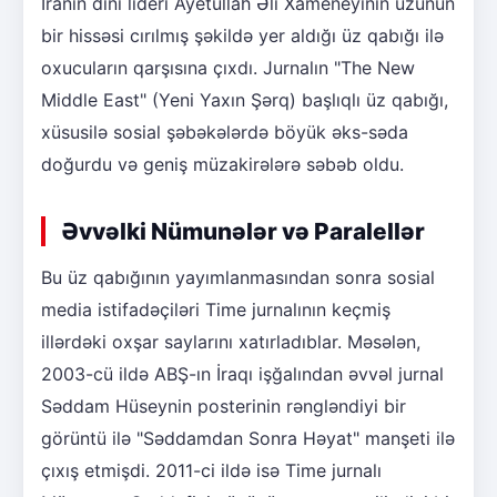
İranın dini lideri Ayetullah Əli Xameneyinin üzünün
bir hissəsi cırılmış şəkildə yer aldığı üz qabığı ilə
oxucuların qarşısına çıxdı. Jurnalın "The New
Middle East" (Yeni Yaxın Şərq) başlıqlı üz qabığı,
xüsusilə sosial şəbəkələrdə böyük əks-səda
doğurdu və geniş müzakirələrə səbəb oldu.
Əvvəlki Nümunələr və Paralellər
Bu üz qabığının yayımlanmasından sonra sosial
media istifadəçiləri Time jurnalının keçmiş
illərdəki oxşar saylarını xatırladıblar. Məsələn,
2003-cü ildə ABŞ-ın İraqı işğalından əvvəl jurnal
Səddam Hüseynin posterinin rəngləndiyi bir
görüntü ilə "Səddamdan Sonra Həyat" manşeti ilə
çıxış etmişdi. 2011-ci ildə isə Time jurnalı