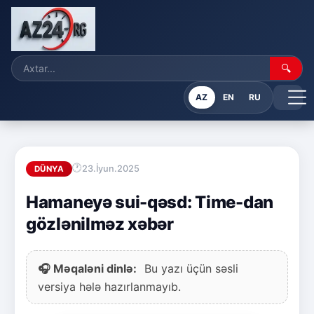
🔍
AZ
EN
RU
23.İyun.2025
DÜNYA
Hamaneyə sui-qəsd: Time-dan
gözlənilməz xəbər
🎧 Məqaləni dinlə:
Bu yazı üçün səsli
versiya hələ hazırlanmayıb.