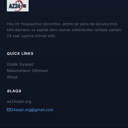
Heç bir hüququmuz qorunmur, amma siz yenə də qorunurmuş
kimi davranın və saytda dərc olunan xəbərlərdən istifadə zamanı
24 saat saytına istinad edin.
QUICK LINKS
Gizlilik Siyasəti
Məlumatların Silinməsi
Əlaqə
ƏLAQƏ
az24saat.org
24saat.org@gmail.com