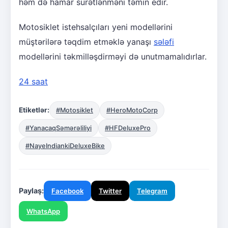
həm də hamar sürətlənməni təmin edir.
Motosiklet istehsalçıları yeni modellərini
müştərilərə təqdim etməklə yanaşı
sələfi
modellərini təkmilləşdirməyi də unutmamalıdırlar.
24 saat
Etiketlər:
#Motosiklet
#HeroMotoCorp
#YanacaqSəmərəliliyi
#HFDeluxePro
#NayeIndiankiDeluxeBike
Paylaş:
Facebook
Twitter
Telegram
WhatsApp