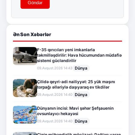
Göndər
Ən Son Xəbərlər
F-35 qırıcıları yeni imkanlarla
təkmilləşdirilir: Hava hücumundan müdafiə
sistemi gücləndirilir
Dünya
09.Avqust.2026 14:43
Çilidə qeyri-adi nailiyyət: 25 yük maşını
torpağı əlləriylə daşıyaraq ev tikdilər
Dünya
09.Avqust.2026 14:40
Dünyanın incisi: Mavi şəhər Şefşauenin
ovsunlayıcı hekayəsi
Dünya
09.Avqust.2026 14:40
Çinin mühəndislik möcüzəsi: Dağları yaran