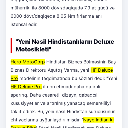
mühərriki ilə 8000 dövr/dəqiqədə 7.9 at gücü və
6000 dövr/dəqiqədə 8.05 Nm fırlanma anı
istehsal edir.
"Yeni Nəsil Hindistanlıların Deluxe
Motosikleti"
Hero MotoCorp
Hindistan Biznes Bölməsinin Baş
Biznes Direktoru Aşutoş Varma, yeni
HF Deluxe
Pro
modelinin təqdimatında bu sözləri dedi: "Yeni
HF Deluxe Pro
ilə bu etimadı daha da irəli
aparırıq. Daha cəsarətli dizayn, qabaqcıl
xüsusiyyətlər və artırılmış yanacaq səmərəliliyi
təklif edirik. Bu, yeni nəsil Hindistan sürücüsünün
ehtiyaclarına uyğunlaşdırılmışdır. '
Naye Indian ki
Deluxe Bike
' (Yeni Nəsil Hindistanlıların Deluxe