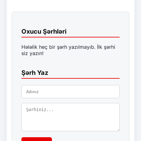
Oxucu Şərhləri
Hələlik heç bir şərh yazılmayıb. İlk şərhi
siz yazın!
Şərh Yaz