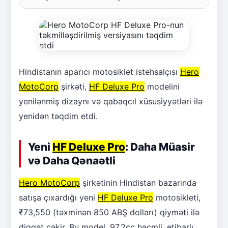
Hindistanın aparıcı motosiklet istehsalçısı
Hero
MotoCorp
şirkəti,
HF Deluxe Pro
modelini
yenilənmiş dizaynı və qabaqcıl xüsusiyyətləri ilə
yenidən təqdim etdi.
Yeni
HF Deluxe Pro
: Daha Müasir
və Daha Qənaətli
Hero MotoCorp
şirkətinin Hindistan bazarında
satışa çıxardığı yeni
HF Deluxe Pro
motosikleti,
₹73,550 (təxminən 850 ABŞ dolları) qiyməti ilə
diqqət çəkir. Bu model, 97.2cc həcmli, etibarlı