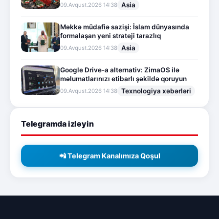
Asia
09.Avqust.2026 14:38
Məkkə müdafiə sazişi: İslam dünyasında
formalaşan yeni strateji tarazlıq
Asia
09.Avqust.2026 14:38
Google Drive-a alternativ: ZimaOS ilə
məlumatlarınızı etibarlı şəkildə qoruyun
Texnologiya xəbərləri
09.Avqust.2026 14:38
Telegramda izləyin
📲 Telegram Kanalımıza Qoşul