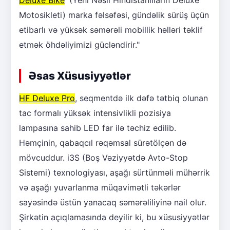
Motosikleti) marka fəlsəfəsi, gündəlik sürüş üçün
etibarlı və yüksək səmərəli mobillik həlləri təklif
etmək öhdəliyimizi gücləndirir."
Əsas Xüsusiyyətlər
HF Deluxe Pro
, seqmentdə ilk dəfə tətbiq olunan
tac formalı yüksək intensivlikli pozisiya
lampasına sahib LED far ilə təchiz edilib.
Həmçinin, qabaqcıl rəqəmsal sürətölçən də
mövcuddur. i3S (Boş Vəziyyətdə Avto-Stop
Sistemi) texnologiyası, aşağı sürtünməli mühərrik
və aşağı yuvarlanma müqavimətli təkərlər
sayəsində üstün yanacaq səmərəliliyinə nail olur.
Şirkətin açıqlamasında deyilir ki, bu xüsusiyyətlər