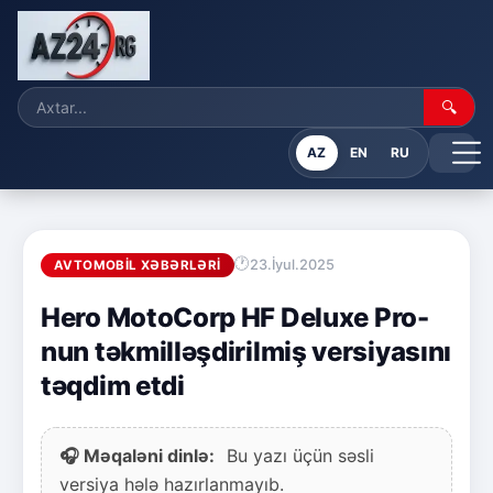
🔍
AZ
EN
RU
23.İyul.2025
AVTOMOBIL XƏBƏRLƏRI
Hero MotoCorp HF Deluxe Pro-
nun təkmilləşdirilmiş versiyasını
təqdim etdi
🎧 Məqaləni dinlə:
Bu yazı üçün səsli
versiya hələ hazırlanmayıb.