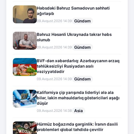
Həbsdəki Bəhruz Səmədovun səhhəti
ağırlaşıb
Gündəm
09.Avqust.2026 14:39
Bəhruz Həsənli Ukraynada təkrar həbs
olunub
Gündəm
09.Avqust.2026 14:39
BVF-dən xəbərdarlıq: Azərbaycanın ərzaq
təhlükəsizliyi Rusiyadan asılı
vəziyyətdədir
Gündəm
09.Avqust.2026 14:39
Kaliforniya çip yarışında liderliyi ələ ala
bilər, lakin məhsuldarlıq göstəriciləri aşağı
düşür
Asia
09.Avqust.2026 14:38
Hürmüz boğazında gərginlik: İranın daxili
problemləri qlobal təhdidə çevrilir