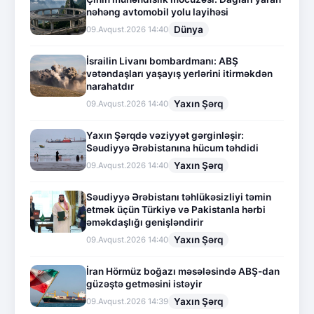
nəhəng avtomobil yolu layihəsi
Dünya
09.Avqust.2026 14:40
İsrailin Livanı bombardmanı: ABŞ
vətəndaşları yaşayış yerlərini itirməkdən
narahatdır
Yaxın Şərq
09.Avqust.2026 14:40
Yaxın Şərqdə vəziyyət gərginləşir:
Səudiyyə Ərəbistanına hücum təhdidi
Yaxın Şərq
09.Avqust.2026 14:40
Səudiyyə Ərəbistanı təhlükəsizliyi təmin
etmək üçün Türkiyə və Pakistanla hərbi
əməkdaşlığı genişləndirir
Yaxın Şərq
09.Avqust.2026 14:40
İran Hörmüz boğazı məsələsində ABŞ-dan
güzəştə getməsini istəyir
Yaxın Şərq
09.Avqust.2026 14:39