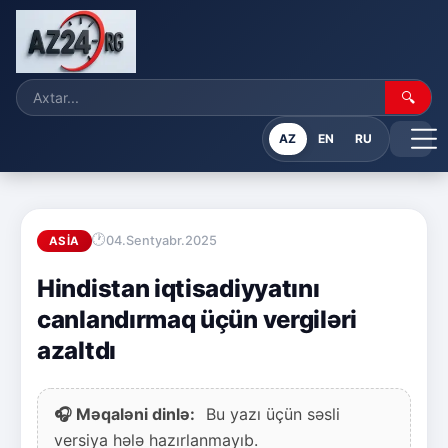
🔍
AZ
EN
RU
04.Sentyabr.2025
ASIA
Hindistan iqtisadiyyatını
canlandırmaq üçün vergiləri
azaltdı
🎧 Məqaləni dinlə:
Bu yazı üçün səsli
versiya hələ hazırlanmayıb.