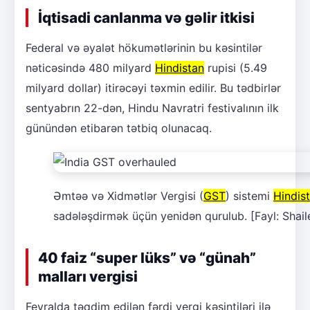
İqtisadi canlanma və gəlir itkisi
Federal və əyalət hökumətlərinin bu kəsintilər
nəticəsində 480 milyard
Hindistan
rupisi (5.49
milyard dollar) itirəcəyi təxmin edilir. Bu tədbirlər
sentyabrın 22-dən, Hindu Navratri festivalının ilk
günündən etibarən tətbiq olunacaq.
Əmtəə və Xidmətlər Vergisi (
GST
) sistemi
Hindis
sadələşdirmək üçün yenidən qurulub. [Fayl: Shai
40 faiz “super lüks” və “günah”
malları vergisi
Fevralda təqdim edilən fərdi vergi kəsintiləri ilə