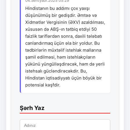
04.Sentyabr.2025 05:29
Hindistanın bu addımı çox yaxşı
düşünülmüş bir gedişdir. Əmtəə və
Xidmətlər Vergisinin (ƏXV) azaldılması,
xüsusən də ABŞ-ın tətbiq etdiyi 50
faizlik tariflərdən sonra, daxili tələbatı
canlandırmaq üçün əla bir yoldur. Bu
tədbirlərin müxtəlif istehlak mallarına
şamil edilməsi, həm istehlakçıların
yükünü yüngülləşdirəcək, həm də yerli
istehsalı gücləndirəcəkdir. Bu,
Hindistan iqtisadiyyatı üçün böyük bir
potensial kəşfdir.
Şərh Yaz