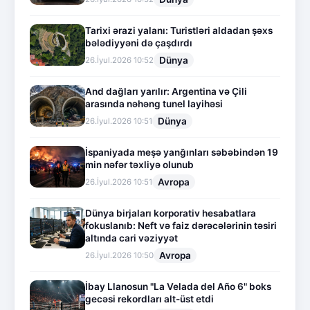
Tarixi ərazi yalanı: Turistləri aldadan şəxs
bələdiyyəni də çaşdırdı
Dünya
26.İyul.2026 10:52
And dağları yarılır: Argentina və Çili
arasında nəhəng tunel layihəsi
Dünya
26.İyul.2026 10:51
İspaniyada meşə yanğınları səbəbindən 19
min nəfər təxliyə olunub
Avropa
26.İyul.2026 10:51
Dünya birjaları korporativ hesabatlara
fokuslanıb: Neft və faiz dərəcələrinin təsiri
altında cari vəziyyət
Avropa
26.İyul.2026 10:50
İbay Llanosun "La Velada del Año 6" boks
gecəsi rekordları alt-üst etdi