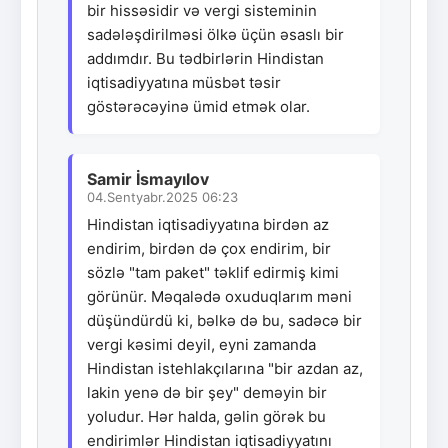
bir hissəsidir və vergi sisteminin
sadələşdirilməsi ölkə üçün əsaslı bir
addımdır. Bu tədbirlərin Hindistan
iqtisadiyyatına müsbət təsir
göstərəcəyinə ümid etmək olar.
Samir İsmayılov
04.Sentyabr.2025 06:23
Hindistan iqtisadiyyatına birdən az
endirim, birdən də çox endirim, bir
sözlə "tam paket" təklif edirmiş kimi
görünür. Məqalədə oxuduqlarım məni
düşündürdü ki, bəlkə də bu, sadəcə bir
vergi kəsimi deyil, eyni zamanda
Hindistan istehlakçılarına "bir azdan az,
lakin yenə də bir şey" deməyin bir
yoludur. Hər halda, gəlin görək bu
endirimlər Hindistan iqtisadiyyatını