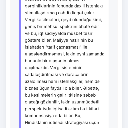
gərginliklərinin fonunda daxili istehlakı
stimullaşdırmaq cəhdi diqqət çəkir.
Vergi kəsilmələri, qeyd olunduğu kimi,
geniş bir məhsul spektrini əhatə edir
və bu, iqtisadiyyatda müsbət təsir
göstərə bilər. Maliyyə nazirinin bu
islahatları "tarif çaxnaşması" ilə
əlaqələndirməməsi, lakin eyni zamanda
bununla bir əlaqənin olması
qaçılmazdır. Vergi sisteminin
sadələşdirilməsi və dərəcələrin
azaldılması həm istehlakçılar, həm də
biznes üçün faydalı ola bilər. Əlbəttə,
bu kəsilmələrin gəlir itkisinə səbəb
olacağı gözlənilir, lakin uzunmüddətli
perspektivdə iqtisadi artım bu itkiləri
kompensasiya edə bilər. Bu,
Hindistanın iqtisadi strategiyası üçün