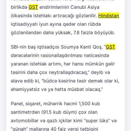
birlikdə
GST
endirimlərinin Cənubi Asiya
ölkəsində istehlakı artıracağı gözlənilir.
Hindistan
iqtisadiyyatı iyun ayına qədər olan rübdə
gözləniləndən daha yüksək, 7.8 faizlə böyüyüb.
SBI-nin baş iqtisadçısı Soumya Kanti Qoş, “
GST
dərəcələrinin rasionallaşdırılması nəticəsində
yaranan istehlak artımı, hər hansı mümkün gəlir
təsirini daha çox neytrallaşdıracaq,” deyib və
əlavə edib ki, “büdcə kəsirinə təsir demək olar ki,
əhəmiyyətsiz və ya hətta müsbət olacaq.”
Panel, siqaret, mühərrik həcmi 1,500 kub
santimetrdən (91.5 kub düym) çox olan
avtomobillər və qazlı içkilər kimi “super lüks” və
“günah” mallarına 40 faiz vergi tətbiqini