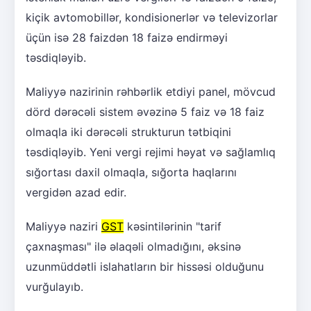
kiçik avtomobillər, kondisionerlər və televizorlar
üçün isə 28 faizdən 18 faizə endirməyi
təsdiqləyib.
Maliyyə nazirinin rəhbərlik etdiyi panel, mövcud
dörd dərəcəli sistem əvəzinə 5 faiz və 18 faiz
olmaqla iki dərəcəli strukturun tətbiqini
təsdiqləyib. Yeni vergi rejimi həyat və sağlamlıq
sığortası daxil olmaqla, sığorta haqlarını
vergidən azad edir.
Maliyyə naziri
GST
kəsintilərinin "tarif
çaxnaşması" ilə əlaqəli olmadığını, əksinə
uzunmüddətli islahatların bir hissəsi olduğunu
vurğulayıb.