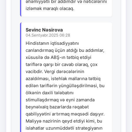
əhəmiyyətli bir addımdır və nəticələrini
izləmək maraqlı olacaq.
Sevinc Nəsirova
04.Sentyabr.2025 06:28
Hindistanın iqtisadiyyatını
canlandırmaq üçün atdığı bu addımlar,
xüsusilə də ABŞ-ın tətbiq etdiyi
tariflərə qarşı bir cavab olaraq, çox
vacibdir. Vergi dərəcələrinin
azaldılması, istehlak mallarına tətbiq
edilən tariflərin yüngülləşdirilməsi, bu
ölkənin daxili tələbatını
stimullaşdırmaq və eyni zamanda
beynəlxalq bazarlarda rəqabət
qabiliyyətini artırmaq məqsədi daşıyır.
Maliyyə nazirinin qeyd etdiyi kimi, bu
islahatlar uzunmüddətli strategiyanın