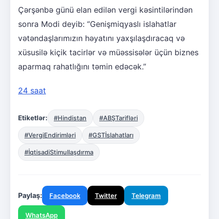
Çərşənbə günü elan edilən vergi kəsintilərindən
sonra Modi deyib: “Genişmiqyaslı islahatlar
vətəndaşlarımızın həyatını yaxşılaşdıracaq və
xüsusilə kiçik tacirlər və müəssisələr üçün biznes
aparmaq rahatlığını təmin edəcək.”
24 saat
Etiketlər:
#Hindistan
#ABŞTarifləri
#VergiEndirimləri
#GSTİslahatları
#İqtisadiStimullaşdırma
Paylaş:
Facebook
Twitter
Telegram
WhatsApp