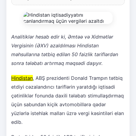
Analitiklər hesab edir ki, Əmtəə və Xidmətlər
Vergisinin (ƏXV) azaldılması Hindistan
məhsullarına tətbiq edilən 50 faizlik tariflərdən
sonra tələbatı artırmaq məqsədi daşıyır.
Hindistan
, ABŞ prezidenti Donald Trampın tətbiq
etdiyi cəzalandırıcı tariflərin yaratdığı iqtisadi
çətinliklər fonunda daxili tələbatı stimullaşdırmaq
üçün sabundan kiçik avtomobillərə qədər
yüzlərlə istehlak malları üzrə vergi kəsintiləri elan
edib.