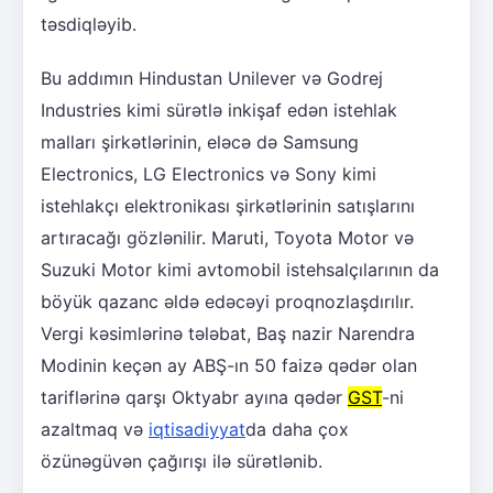
təsdiqləyib.
Bu addımın Hindustan Unilever və Godrej
Industries kimi sürətlə inkişaf edən istehlak
malları şirkətlərinin, eləcə də Samsung
Electronics, LG Electronics və Sony kimi
istehlakçı elektronikası şirkətlərinin satışlarını
artıracağı gözlənilir. Maruti, Toyota Motor və
Suzuki Motor kimi avtomobil istehsalçılarının da
böyük qazanc əldə edəcəyi proqnozlaşdırılır.
Vergi kəsimlərinə tələbat, Baş nazir Narendra
Modinin keçən ay ABŞ-ın 50 faizə qədər olan
tariflərinə qarşı Oktyabr ayına qədər
GST
-ni
azaltmaq və
iqtisadiyyat
da daha çox
özünəgüvən çağırışı ilə sürətlənib.