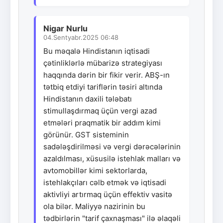
Nigar Nurlu
04.Sentyabr.2025 06:48
Bu məqalə Hindistanın iqtisadi
çətinliklərlə mübarizə strategiyası
haqqında dərin bir fikir verir. ABŞ-ın
tətbiq etdiyi tariflərin təsiri altında
Hindistanın daxili tələbatı
stimullaşdırmaq üçün vergi azad
etmələri praqmatik bir addım kimi
görünür. GST sisteminin
sadələşdirilməsi və vergi dərəcələrinin
azaldılması, xüsusilə istehlak malları və
avtomobillər kimi sektorlarda,
istehlakçıları cəlb etmək və iqtisadi
aktivliyi artırmaq üçün effektiv vasitə
ola bilər. Maliyyə nazirinin bu
tədbirlərin "tarif çaxnaşması" ilə əlaqəli