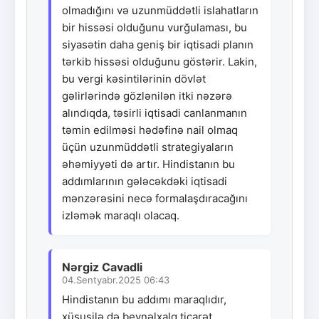
olmadığını və uzunmüddətli islahatların
bir hissəsi olduğunu vurğulaması, bu
siyasətin daha geniş bir iqtisadi planın
tərkib hissəsi olduğunu göstərir. Lakin,
bu vergi kəsintilərinin dövlət
gəlirlərində gözlənilən itki nəzərə
alındıqda, təsirli iqtisadi canlanmanın
təmin edilməsi hədəfinə nail olmaq
üçün uzunmüddətli strategiyaların
əhəmiyyəti də artır. Hindistanın bu
addımlarının gələcəkdəki iqtisadi
mənzərəsini necə formalaşdıracağını
izləmək maraqlı olacaq.
Nərgiz Cavadli
04.Sentyabr.2025 06:43
Hindistanın bu addımı maraqlıdır,
xüsusilə də beynəlxalq ticarət