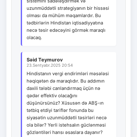
sistemini sadələşdirmək və
uzunmüddətli strategiyanın bir hissəsi
olması da mühüm məqamlardır. Bu
tədbirlərin Hindistan iqtisadiyyatına
necə təsir edəcəyini görmək maraqlı
olacaq.
Səid Teymurov
23.Sentyabr.2025 20:54
Hindistanın vergi endirimləri məsələsi
həqiqətən də maraqlıdır. Bu addımın
daxili tələbi canlandırmaq üçün nə
qədər effektiv olacağını
düşünürsünüz? Xüsusən də ABŞ-ın
tətbiq etdiyi tariflər fonunda bu
siyasətin uzunmüddətli təsirləri necə
ola bilər? Yerli istehsalın güclənməsi
gözləntiləri hansı əsaslara dayanır?