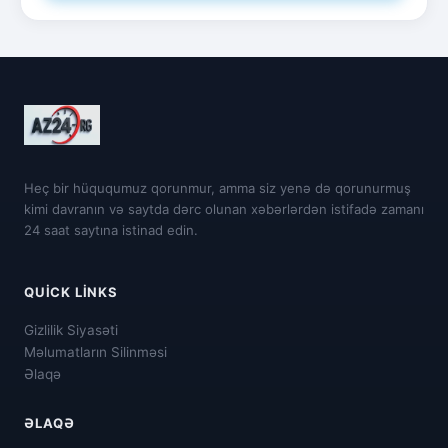
Heç bir hüququmuz qorunmur, amma siz yenə də qorunurmuş
kimi davranın və saytda dərc olunan xəbərlərdən istifadə zamanı
24 saat saytına istinad edin.
QUICK LINKS
Gizlilik Siyasəti
Məlumatların Silinməsi
Əlaqə
ƏLAQƏ