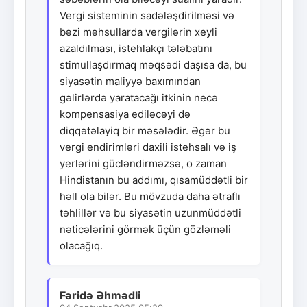
Vergi sisteminin sadələşdirilməsi və
bəzi məhsullarda vergilərin xeyli
azaldılması, istehlakçı tələbatını
stimullaşdırmaq məqsədi daşısa da, bu
siyasətin maliyyə baxımından
gəlirlərdə yaratacağı itkinin necə
kompensasiya ediləcəyi də
diqqətəlayiq bir məsələdir. Əgər bu
vergi endirimləri daxili istehsalı və iş
yerlərini gücləndirməzsə, o zaman
Hindistanın bu addımı, qısamüddətli bir
həll ola bilər. Bu mövzuda daha ətraflı
təhlillər və bu siyasətin uzunmüddətli
nəticələrini görmək üçün gözləməli
olacağıq.
Fəridə Əhmədli