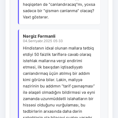
həqiqətən də "canlandıracaq"mı, yoxsa
sadəcə bir "qismən canlanma" olacaq?
Vaxt göstərər.
Nərgiz Fərmanli
04.Sentyabr.2025 05:33
Hindistanın idxal olunan mallara tətbiq
etdiyi 50 faizlik tariflərə cavab olaraq
istehlak mallarına vergi endirimi
etməsi, ilk baxışdan iqtisadiyyatı
canlandırmaq üçün atılmış bir addım
kimi görünə bilər. Lakin, maliyyə
nazirinin bu addımın “tarif çaxnaşması”
ilə əlaqəli olmadığını bildirməsi və eyni
zamanda uzunmüddətli islahatların bir
hissəsi olduğunu vurğulaması, bu
tədbirlərin arxasında daha dərin
səbəblərin ola biləcəyi sualını yaradır.