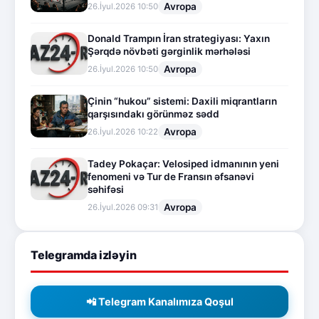
Avropa
26.İyul.2026 10:50
Donald Trampın İran strategiyası: Yaxın
Şərqdə növbəti gərginlik mərhələsi
Avropa
26.İyul.2026 10:50
Çinin “hukou” sistemi: Daxili miqrantların
qarşısındakı görünməz sədd
Avropa
26.İyul.2026 10:22
Tadey Pokaçar: Velosiped idmanının yeni
fenomeni və Tur de Fransın əfsanəvi
səhifəsi
Avropa
26.İyul.2026 09:31
Telegramda izləyin
📲 Telegram Kanalımıza Qoşul