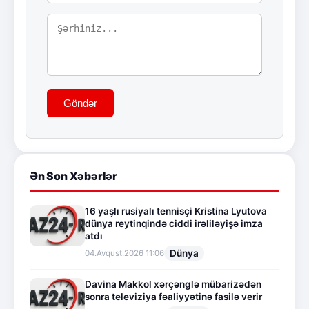
Göndər
Ən Son Xəbərlər
16 yaşlı rusiyalı tennisçi Kristina Lyutova
dünya reytinqində ciddi irəliləyişə imza
atdı
Dünya
04.Avqust.2026 11:06
Davina Makkol xərçənglə mübarizədən
sonra televiziya fəaliyyətinə fasilə verir