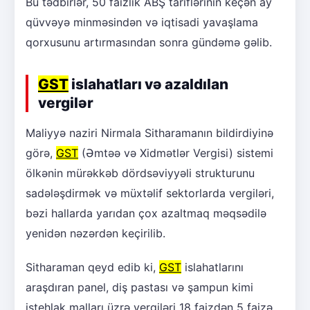
Bu tədbirlər, 50 faizlik ABŞ tariflərinin keçən ay
qüvvəyə minməsindən və iqtisadi yavaşlama
qorxusunu artırmasından sonra gündəmə gəlib.
GST
islahatları və azaldılan
vergilər
Maliyyə naziri Nirmala Sitharamanın bildirdiyinə
görə,
GST
(Əmtəə və Xidmətlər Vergisi) sistemi
ölkənin mürəkkəb dördsəviyyəli strukturunu
sadələşdirmək və müxtəlif sektorlarda vergiləri,
bəzi hallarda yarıdan çox azaltmaq məqsədilə
yenidən nəzərdən keçirilib.
Sitharaman qeyd edib ki,
GST
islahatlarını
araşdıran panel, diş pastası və şampun kimi
istehlak malları üzrə vergiləri 18 faizdən 5 faizə,