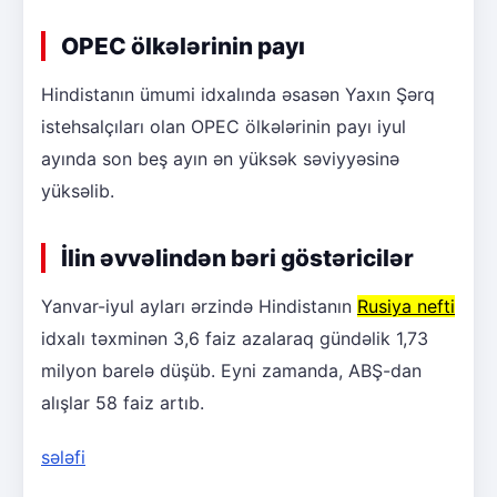
OPEC ölkələrinin payı
Hindistanın ümumi idxalında əsasən Yaxın Şərq
istehsalçıları olan OPEC ölkələrinin payı iyul
ayında son beş ayın ən yüksək səviyyəsinə
yüksəlib.
İlin əvvəlindən bəri göstəricilər
Yanvar-iyul ayları ərzində Hindistanın
Rusiya nefti
idxalı təxminən 3,6 faiz azalaraq gündəlik 1,73
milyon barelə düşüb. Eyni zamanda, ABŞ-dan
alışlar 58 faiz artıb.
sələfi