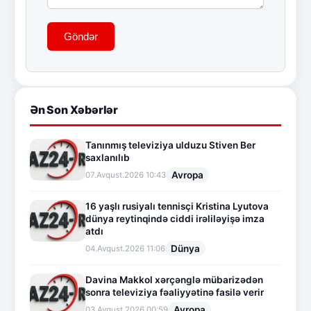
Göndər
Ən Son Xəbərlər
Tanınmış televiziya ulduzu Stiven Ber
saxlanılıb
Avropa
07.Avqust.2026 10:43
16 yaşlı rusiyalı tennisçi Kristina Lyutova
dünya reytinqində ciddi irəliləyişə imza
atdı
Dünya
04.Avqust.2026 11:06
Davina Makkol xərçənglə mübarizədən
sonra televiziya fəaliyyətinə fasilə verir
Avropa
03.Avqust.2026 00:59