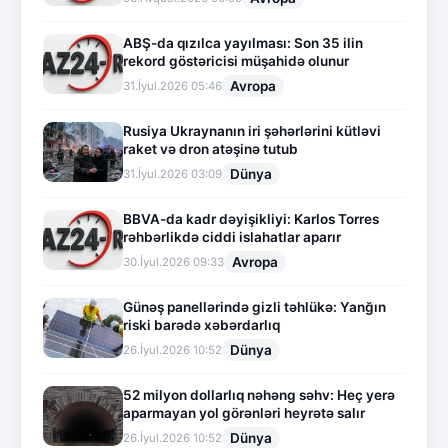
ABŞ-da qızılca yayılması: Son 35 ilin
rekord göstəricisi müşahidə olunur
Avropa
31.İyul.2026 05:46
Rusiya Ukraynanın iri şəhərlərini kütləvi
raket və dron atəşinə tutub
Dünya
31.İyul.2026 03:09
BBVA-da kadr dəyişikliyi: Karlos Torres
rəhbərlikdə ciddi islahatlar aparır
Avropa
30.İyul.2026 09:33
Günəş panellərində gizli təhlükə: Yanğın
riski barədə xəbərdarlıq
Dünya
26.İyul.2026 10:52
52 milyon dollarlıq nəhəng səhv: Heç yerə
aparmayan yol görənləri heyrətə salır
Dünya
26.İyul.2026 10:52