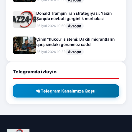
Avropa
26.İyul.2026 10:50
Donald Trampın İran strategiyası: Yaxın
Şərqdə növbəti gərginlik mərhələsi
Avropa
26.İyul.2026 10:50
Çinin “hukou” sistemi: Daxili miqrantların
qarşısındakı görünməz sədd
Avropa
26.İyul.2026 10:22
Telegramda izləyin
📲 Telegram Kanalımıza Qoşul