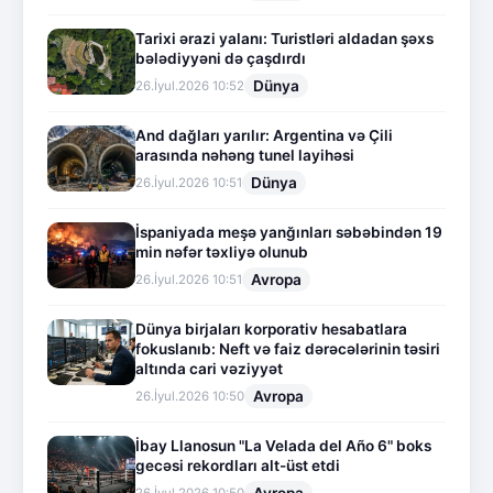
Tarixi ərazi yalanı: Turistləri aldadan şəxs
bələdiyyəni də çaşdırdı
Dünya
26.İyul.2026 10:52
And dağları yarılır: Argentina və Çili
arasında nəhəng tunel layihəsi
Dünya
26.İyul.2026 10:51
İspaniyada meşə yanğınları səbəbindən 19
min nəfər təxliyə olunub
Avropa
26.İyul.2026 10:51
Dünya birjaları korporativ hesabatlara
fokuslanıb: Neft və faiz dərəcələrinin təsiri
altında cari vəziyyət
Avropa
26.İyul.2026 10:50
İbay Llanosun "La Velada del Año 6" boks
gecəsi rekordları alt-üst etdi