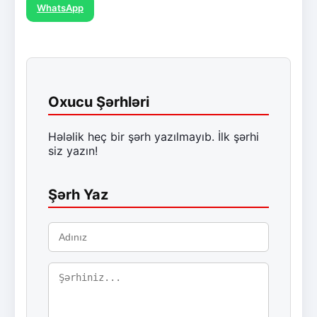
WhatsApp
Oxucu Şərhləri
Hələlik heç bir şərh yazılmayıb. İlk şərhi
siz yazın!
Şərh Yaz