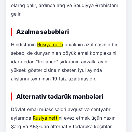
olaraq qalır, ardınca İraq və Səudiyyə Ərəbistanı
gəlir.
Azalma səbəbləri
Hindistanın
Rusiya nefti
idxalının azalmasının bir
səbəbi də dünyanın ən böyük emal kompleksini
idarə edən "Reliance" şirkətinin əvvəlki ayın
yüksək göstəricisinə nisbətən iyul ayında
alışlarını təxminən 19 faiz azaltmasıdır.
Alternativ tədarük mənbələri
Dövlət emal müəssisələri avqust və sentyabr
aylarında
Rusiya nefti
ni əvəz etmək üçün Yaxın
Şərq və ABŞ-dan alternativ tədarükə keçiblər.