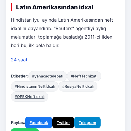
Latın Amerikasından idxal
Hindistan iyul ayında Latın Amerikasından neft
idxalını dayandırıb. "Reuters" agentliyi aylıq
məlumatları toplamağa başladığı 2011-ci ildən
bəri bu, ilk belə haldır.
24 saat
Etiketlər:
#yanacaqtələbatı
#NeftTəchizatı
#HindistanınNeftİdxalı
#RusiyaNeftİdxalı
#OPEKNeftİdxalı
Paylaş:
Facebook
Twitter
Telegram