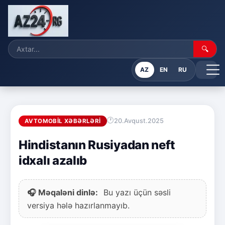
🔍
AZ
EN
RU
20.Avqust.2025
AVTOMOBIL XƏBƏRLƏRI
Hindistanın Rusiyadan neft
idxalı azalıb
🎧 Məqaləni dinlə:
Bu yazı üçün səsli
versiya hələ hazırlanmayıb.