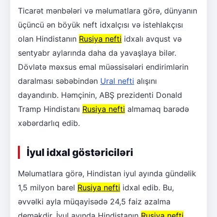
Ticarət mənbələri və məlumatlara görə, dünyanın
üçüncü ən böyük neft idxalçısı və istehlakçısı
olan Hindistanın
Rusiya nefti
idxalı avqust və
sentyabr aylarında daha da yavaşlaya bilər.
Dövlətə məxsus emal müəssisələri endirimlərin
daralması səbəbindən
Ural nefti
alışını
dayandırıb. Həmçinin, ABŞ prezidenti Donald
Tramp Hindistanı
Rusiya nefti
almamaq barədə
xəbərdarlıq edib.
İyul idxal göstəriciləri
Məlumatlara görə, Hindistan iyul ayında gündəlik
1,5 milyon barel
Rusiya nefti
idxal edib. Bu,
əvvəlki ayla müqayisədə 24,5 faiz azalma
deməkdir. İyul ayında Hindistanın
Rusiya nefti