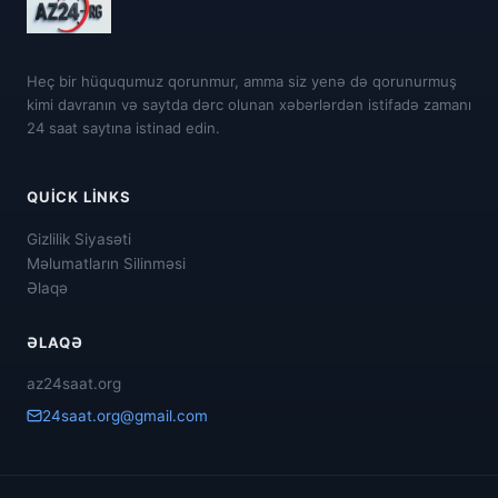
Heç bir hüququmuz qorunmur, amma siz yenə də qorunurmuş
kimi davranın və saytda dərc olunan xəbərlərdən istifadə zamanı
24 saat saytına istinad edin.
QUICK LINKS
Gizlilik Siyasəti
Məlumatların Silinməsi
Əlaqə
ƏLAQƏ
az24saat.org
24saat.org@gmail.com