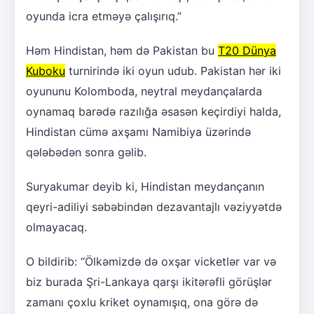
oyunda icra etməyə çalışırıq.”
Həm Hindistan, həm də Pakistan bu
T20 Dünya
Kuboku
turnirində iki oyun udub. Pakistan hər iki
oyununu Kolomboda, neytral meydançalarda
oynamaq barədə razılığa əsasən keçirdiyi halda,
Hindistan cümə axşamı Namibiya üzərində
qələbədən sonra gəlib.
Suryakumar deyib ki, Hindistan meydançanın
qeyri-adiliyi səbəbindən dezavantajlı vəziyyətdə
olmayacaq.
O bildirib: “Ölkəmizdə də oxşar vicketlər var və
biz burada Şri-Lankaya qarşı ikitərəfli görüşlər
zamanı çoxlu kriket oynamışıq, ona görə də