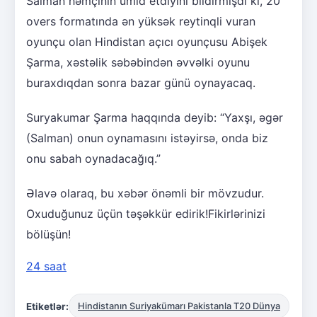
Salman həmçinin ümid etdiyini bildirmişdi ki, 20
overs formatında ən yüksək reytinqli vuran
oyunçu olan Hindistan açıcı oyunçusu Abişek
Şarma, xəstəlik səbəbindən əvvəlki oyunu
buraxdıqdan sonra bazar günü oynayacaq.
Suryakumar Şarma haqqında deyib: “Yaxşı, əgər
(Salman) onun oynamasını istəyirsə, onda biz
onu sabah oynadacağıq.”
Əlavə olaraq, bu xəbər önəmli bir mövzudur.
Oxuduğunuz üçün təşəkkür edirik!Fikirlərinizi
bölüşün!
24 saat
Etiketlər:
Hindistanın Suriyakümarı Pakistanla T20 Dünya