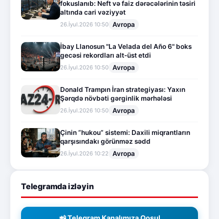
fokuslanıb: Neft və faiz dərəcələrinin təsiri
altında cari vəziyyət
Avropa
26.İyul.2026 10:50
İbay Llanosun "La Velada del Año 6" boks
gecəsi rekordları alt-üst etdi
Avropa
26.İyul.2026 10:50
Donald Trampın İran strategiyası: Yaxın
Şərqdə növbəti gərginlik mərhələsi
Avropa
26.İyul.2026 10:50
Çinin “hukou” sistemi: Daxili miqrantların
qarşısındakı görünməz sədd
Avropa
26.İyul.2026 10:22
Telegramda izləyin
📲 Telegram Kanalımıza Qoşul