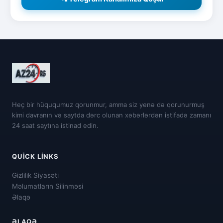
Heç bir hüququmuz qorunmur, amma siz yenə də qorunurmuş
kimi davranın və saytda dərc olunan xəbərlərdən istifadə zamanı
24 saat saytına istinad edin.
QUICK LINKS
Gizlilik Siyasəti
Məlumatların Silinməsi
Əlaqə
ƏLAQƏ