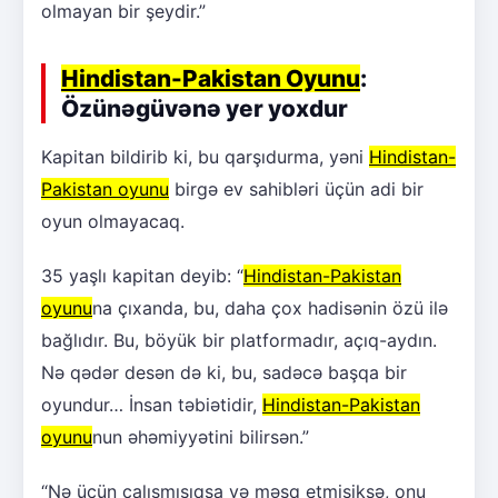
olmayan bir şeydir.”
Hindistan-Pakistan Oyunu
:
Özünəgüvənə yer yoxdur
Kapitan bildirib ki, bu qarşıdurma, yəni
Hindistan-
Pakistan oyunu
birgə ev sahibləri üçün adi bir
oyun olmayacaq.
35 yaşlı kapitan deyib: “
Hindistan-Pakistan
oyunu
na çıxanda, bu, daha çox hadisənin özü ilə
bağlıdır. Bu, böyük bir platformadır, açıq-aydın.
Nə qədər desən də ki, bu, sadəcə başqa bir
oyundur… İnsan təbiətidir,
Hindistan-Pakistan
oyunu
nun əhəmiyyətini bilirsən.”
“Nə üçün çalışmışıqsa və məşq etmişiksə, onu