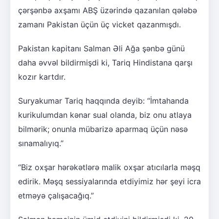
çərşənbə axşamı ABŞ üzərində qazanılan qələbə
zamanı Pakistan üçün üç vicket qazanmışdı.
Pakistan kapitanı Salman Əli Ağa şənbə günü
daha əvvəl bildirmişdi ki, Tariq Hindistana qarşı
kozır kartdır.
Suryakumar Tariq haqqında deyib: “İmtahanda
kurikulumdan kənar sual olanda, biz onu atlaya
bilmərik; onunla mübarizə aparmaq üçün nəsə
sınamalıyıq.”
“Biz oxşar hərəkətlərə malik oxşar atıcılarla məşq
edirik. Məşq sessiyalarında etdiyimiz hər şeyi icra
etməyə çalışacağıq.”