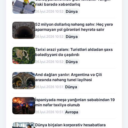
riski barədə xəbərdarlıq
Dünya
26.İyul.2026 10:52
52 milyon dollarlıq nəhəng səhv: Heç yerə
aparmayan yol görənləri heyrətə salır
Dünya
26.İyul.2026 10:52
Tarixi ərazi yalanı: Turistləri aldadan şəxs
bələdiyyəni də çaşdırdı
Dünya
26.İyul.2026 10:52
And dağları yarılır: Argentina və Çili
arasında nəhəng tunel layihəsi
Dünya
26.İyul.2026 10:51
İspaniyada meşə yanğınları səbəbindən 19
min nəfər təxliyə olunub
Avropa
26.İyul.2026 10:51
Dünya birjaları korporativ hesabatlara