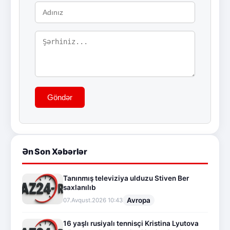
Göndər
Ən Son Xəbərlər
Tanınmış televiziya ulduzu Stiven Ber
saxlanılıb
Avropa
07.Avqust.2026 10:43
16 yaşlı rusiyalı tennisçi Kristina Lyutova