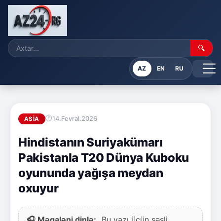
🔍
AZ
EN
RU
14.Fevral.2026
ASIA
Hindistanın Suriyakümarı
Pakistanla T20 Dünya Kuboku
oyununda yağışa meydan
oxuyur
🎧 Məqaləni dinlə:
Bu yazı üçün səsli