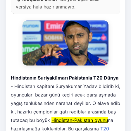
versiya hələ hazırlanmayıb.
Hindistanın Suriyakümarı Pakistanla T20 Dünya
- Hindistan kapitanı Suryakumar Yadav bildirib ki,
oyunçuları bazar günü keçiriləcək qarşılaşmada
yağış təhlükəsindən narahat deyillər. O əlavə edib
ki, hazırkı çempionlar qatı rəqiblər arasında baş
tutacaq bu böyük
Hindistan-Pakistan oyunu
na
hazırlaşmağa kökləniblər. Bu qarşılaşma
T20