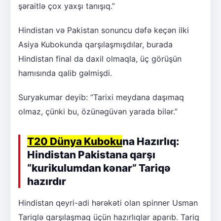
şəraitlə çox yaxşı tanışıq.”
Hindistan və Pakistan sonuncu dəfə keçən ilki
Asiya Kubokunda qarşılaşmışdılar, burada
Hindistan final da daxil olmaqla, üç görüşün
hamısında qalib gəlmişdi.
Suryakumar deyib: “Tarixi meydana daşımaq
olmaz, çünki bu, özünəgüvən yarada bilər.”
T20 Dünya Kuboku
na Hazırlıq:
Hindistan Pakistana qarşı
“kurikulumdan kənar” Tariqə
hazırdır
Hindistan qeyri-adi hərəkəti olan spinner Usman
Tariqlə qarşılaşmaq üçün hazırlıqlar aparıb. Tariq