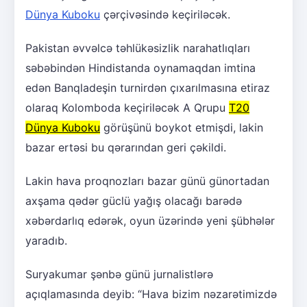
Dünya Kuboku
çərçivəsində keçiriləcək.
Pakistan əvvəlcə təhlükəsizlik narahatlıqları
səbəbindən Hindistanda oynamaqdan imtina
edən Banqladeşin turnirdən çıxarılmasına etiraz
olaraq Kolomboda keçiriləcək A Qrupu
T20
Dünya Kuboku
görüşünü boykot etmişdi, lakin
bazar ertəsi bu qərarından geri çəkildi.
Lakin hava proqnozları bazar günü günortadan
axşama qədər güclü yağış olacağı barədə
xəbərdarlıq edərək, oyun üzərində yeni şübhələr
yaradıb.
Suryakumar şənbə günü jurnalistlərə
açıqlamasında deyib: “Hava bizim nəzarətimizdə