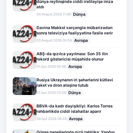
dünya reytinqində ciddi irəliləyişə imza
atdı
Dünya
04.Avqust.2026 11:06
Davina Makkol xərçənglə mübarizədən
sonra televiziya fəaliyyətinə fasilə verir
Avropa
03.Avqust.2026 00:59
ABŞ-da qızılca yayılması: Son 35 ilin
rekord göstəricisi müşahidə olunur
Avropa
31.İyul.2026 05:46
Rusiya Ukraynanın iri şəhərlərini kütləvi
raket və dron atəşinə tutub
Dünya
31.İyul.2026 03:09
BBVA-da kadr dəyişikliyi: Karlos Torres
rəhbərlikdə ciddi islahatlar aparır
Avropa
30.İyul.2026 09:33
Günəş panellərində gizli təhlükə: Yanğın