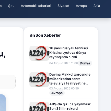
m
Şou
Avtomobil xəbərləri
Siyasət
Avropa
Asia
Ən Son Xəbərlər
16 yaşlı rusiyalı tennisçi
u,
Kristina Lyutova dünya
reytinqində ciddi
irəliləyişə imza atdı
Dünya
04.Avqust.2026 11:06
Davina Makkol xərçənglə
mübarizədən sonra
televiziya fəaliyyətinə
fasilə verir
03.Avqust.2026 00:59
Avropa
ABŞ-da qızılca yayılması:
Son 35 ilin rekord