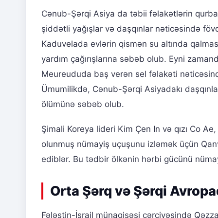
Cənub-Şərqi Asiya da təbii fəlakətlərin qurba
şiddətli yağışlar və daşqınlar nəticəsində f
Kaduvelada evlərin qismən su altında qalması
yardım çağırışlarına səbəb olub. Eyni zamand
Meureududa baş verən sel fəlakəti nəticəsində 
Ümumilikdə, Cənub-Şərqi Asiyadakı daşqınla
ölümünə səbəb olub.
Şimali Koreya lideri Kim Çen In və qızı Co Ae
olunmuş nümayiş uçuşunu izləmək üçün Qanv
ediblər. Bu tədbir ölkənin hərbi gücünü nüma
Orta Şərq və Şərqi Avropa
Fələstin-İsrail münaqişəsi çərçivəsində Qəzza