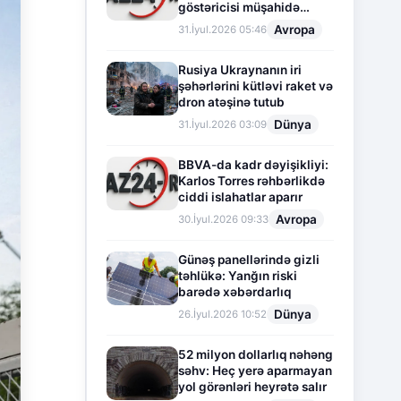
göstəricisi müşahidə
olunur
Avropa
31.İyul.2026 05:46
Rusiya Ukraynanın iri
şəhərlərini kütləvi raket və
dron atəşinə tutub
Dünya
31.İyul.2026 03:09
BBVA-da kadr dəyişikliyi:
Karlos Torres rəhbərlikdə
ciddi islahatlar aparır
Avropa
30.İyul.2026 09:33
Günəş panellərində gizli
təhlükə: Yanğın riski
barədə xəbərdarlıq
Dünya
26.İyul.2026 10:52
52 milyon dollarlıq nəhəng
səhv: Heç yerə aparmayan
yol görənləri heyrətə salır