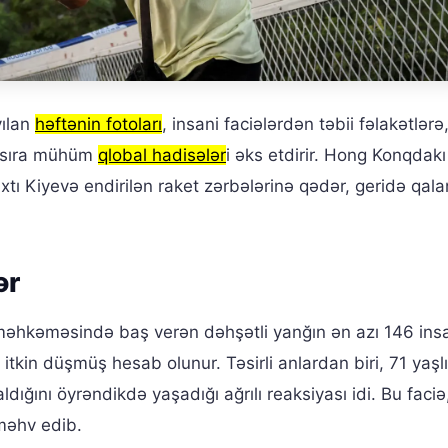
yılan
həftənin fotoları
, insani faciələrdən təbii fəlakətlərə,
r sıra mühüm
qlobal hadisələr
i əks etdirir. Hong Konqdakı
tı Kiyevə endirilən raket zərbələrinə qədər, geridə qala
ər
əhkəməsində baş verən dəhşətli yanğın ən azı 146 ins
itkin düşmüş hesab olunur. Təsirli anlardan biri, 71 yaşlı
ığını öyrəndikdə yaşadığı ağrılı reaksiyası idi. Bu faci
 məhv edib.