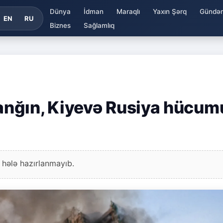
Dünya
İdman
Maraqlı
Yaxın Şərq
Gündə
EN
RU
Biznes
Sağlamlıq
nğın, Kiyevə Rusiya hücum
 hələ hazırlanmayıb.