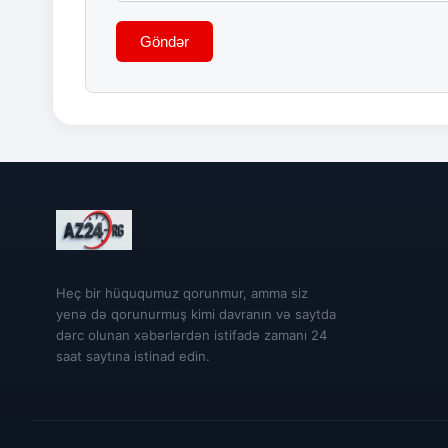
Göndər
Heç bir hüququmuz qorunmur, amma siz
yenə də qorunurmuş kimi davranın və saytda
dərc olunan xəbərlərdən istifadə zamanı 24
saat saytına istinad edin.