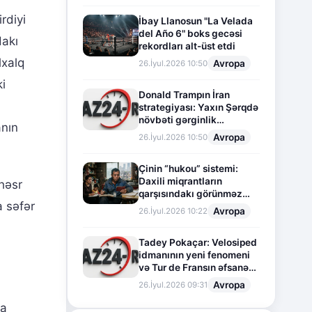
rdiyi
İbay Llanosun "La Velada
del Año 6" boks gecəsi
dakı
rekordları alt-üst etdi
lxalq
Avropa
26.İyul.2026 10:50
i
Donald Trampın İran
strategiyası: Yaxın Şərqdə
növbəti gərginlik
anın
mərhələsi
Avropa
26.İyul.2026 10:50
Çinin “hukou” sistemi:
Daxili miqrantların
 həsr
qarşısındakı görünməz
 səfər
sədd
Avropa
26.İyul.2026 10:22
Tadey Pokaçar: Velosiped
idmanının yeni fenomeni
və Tur de Fransın əfsanəvi
səhifəsi
Avropa
26.İyul.2026 09:31
za