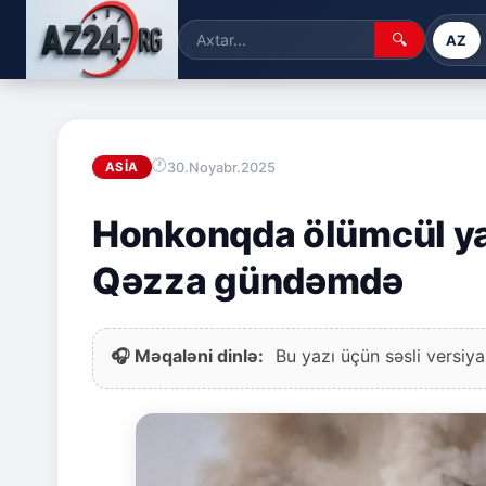
🔍
AZ
30.Noyabr.2025
ASIA
Honkonqda ölümcül ya
Qəzza gündəmdə
🎧 Məqaləni dinlə:
Bu yazı üçün səsli versiya