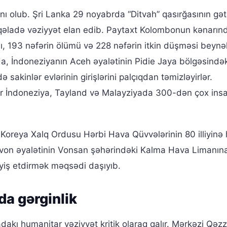
nı olub. Şri Lanka 29 noyabrda “Ditvah” qasırğasının gəti
övqəladə vəziyyət elan edib. Paytaxt Kolombonun kənarın
, 193 nəfərin ölümü və 228 nəfərin itkin düşməsi beynə
a, İndoneziyanın Aceh əyalətinin Pidie Jaya bölgəsindək
sakinlər evlərinin girişlərini palçıqdan təmizləyirlər.
r İndoneziya, Tayland və Malayziyada 300-dən çox ins
, Koreya Xalq Ordusu Hərbi Hava Qüvvələrinin 80 illiyinə
on əyalətinin Vonsan şəhərindəki Kalma Hava Limanına
yiş etdirmək məqsədi daşıyıb.
da gərginlik
dakı humanitar vəziyyət kritik olaraq qalır. Mərkəzi Qəz