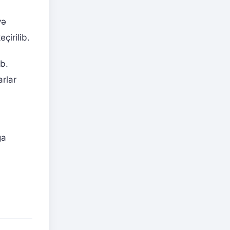
və
çirilib.
ub.
arlar
ğa