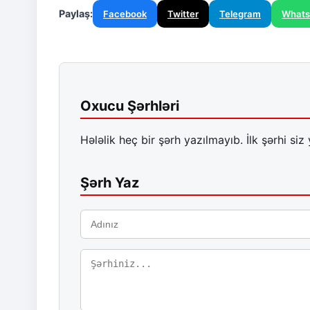
Paylaş:
Facebook
Twitter
Telegram
What
Oxucu Şərhləri
Hələlik heç bir şərh yazılmayıb. İlk şərhi siz 
Şərh Yaz