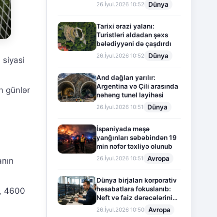
Dünya
26.İyul.2026 10:52
Tarixi ərazi yalanı:
Turistləri aldadan şəxs
bələdiyyəni də çaşdırdı
Dünya
26.İyul.2026 10:52
 siyasi
And dağları yarılır:
Argentina və Çili arasında
n günlər
nəhəng tunel layihəsi
Dünya
26.İyul.2026 10:51
İspaniyada meşə
yanğınları səbəbindən 19
min nəfər təxliyə olunub
Avropa
26.İyul.2026 10:51
anın
Dünya birjaları korporativ
hesabatlara fokuslanıb:
ə, 4600
Neft və faiz dərəcələrinin
təsiri altında cari vəziyyət
Avropa
26.İyul.2026 10:50