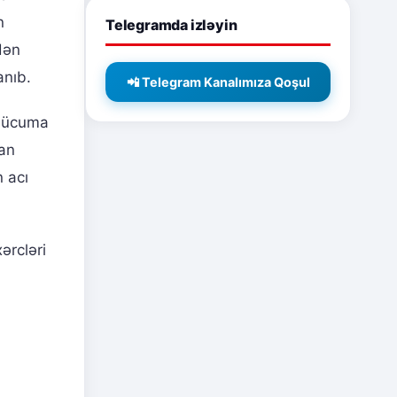
n
Telegramda izləyin
edən
anıb.
📲 Telegram Kanalımıza Qoşul
 hücuma
yan
n acı
ərcləri