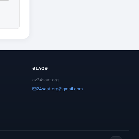
ƏLAQƏ
az24saat.org
24saat.org@gmail.com