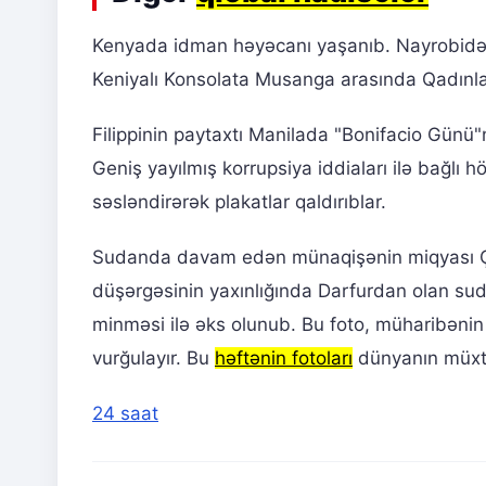
Kenyada idman həyəcanı yaşanıb. Nayrobidək
Keniyalı Konsolata Musanga arasında Qadınlar
Filippinin paytaxtı Manilada "Bonifacio Günü"nd
Geniş yayılmış korrupsiya iddiaları ilə bağlı h
səsləndirərək plakatlar qaldırıblar.
Sudanda davam edən münaqişənin miqyası Çadı
düşərgəsinin yaxınlığında Darfurdan olan sud
minməsi ilə əks olunub. Bu foto, müharibəni
vurğulayır. Bu
həftənin fotoları
dünyanın müxtə
24 saat