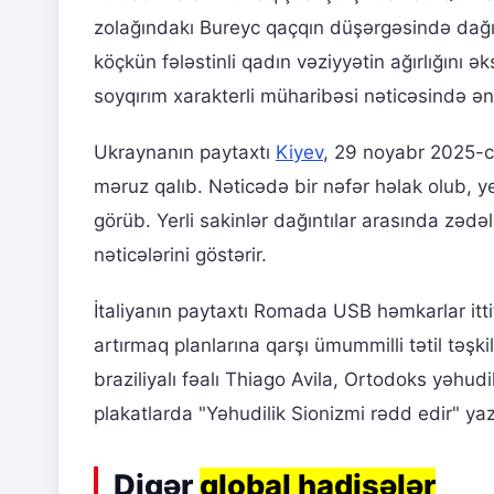
zolağındakı Bureyc qaçqın düşərgəsində dağıl
köçkün fələstinli qadın vəziyyətin ağırlığını ə
soyqırım xarakterli müharibəsi nəticəsində ən 
Ukraynanın paytaxtı
Kiyev
, 29 noyabr 2025-ci
məruz qalıb. Nəticədə bir nəfər həlak olub, ye
görüb. Yerli sakinlər dağıntılar arasında zədə
nəticələrini göstərir.
İtaliyanın paytaxtı Romada USB həmkarlar itti
artırmaq planlarına qarşı ümummilli tətil təş
braziliyalı fəalı Thiago Avila, Ortodoks yəhudil
plakatlarda "Yəhudilik Sionizmi rədd edir" yaz
Digər
qlobal hadisələr