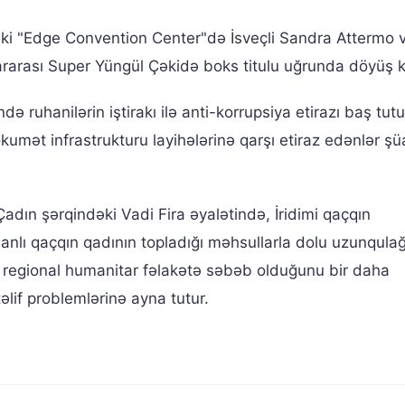
i "Edge Convention Center"də İsveçli Sandra Attermo 
arası Super Yüngül Çəkidə boks titulu uğrunda döyüş ke
ə ruhanilərin iştirakı ilə anti-korrupsiya etirazı baş tut
ökumət infrastrukturu layihələrinə qarşı etiraz edənlər şü
n şərqindəki Vadi Fira əyalətində, İridimi qaçqın
anlı qaçqın qadının topladığı məhsullarla dolu uzunqula
n regional humanitar fəlakətə səbəb olduğunu bir daha
lif problemlərinə ayna tutur.