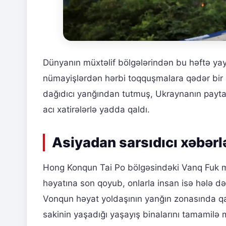
Dünyanın müxtəlif bölgələrindən bu həftə ya
nümayişlərdən hərbi toqquşmalara qədər bi
dağıdıcı yanğından tutmuş, Ukraynanın paytax
acı xatirələrlə yadda qaldı.
Asiyadan sarsıdıcı xəbərl
Hong Konqun Tai Po bölgəsindəki Vanq Fuk m
həyatına son qoyub, onlarla insan isə hələ də 
Vonqun həyat yoldaşının yanğın zonasında qald
sakinin yaşadığı yaşayış binalarını tamamilə