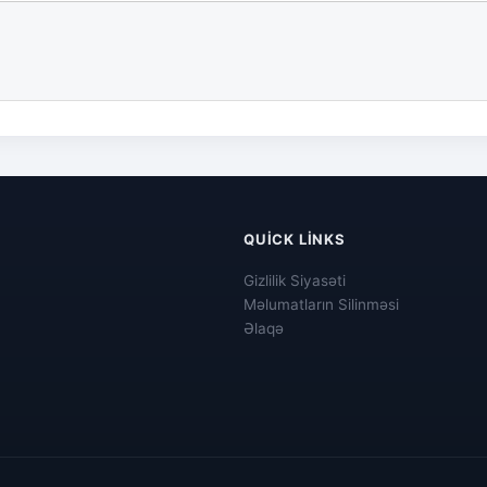
QUICK LINKS
Gizlilik Siyasəti
Məlumatların Silinməsi
Əlaqə