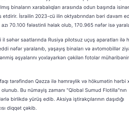
mış binaların xarabalıqları arasında odun başında isinə
ks etdirir. İsrailin 2023-cü ilin oktyabrından bəri davam 
azı 70.100 fələstinli həlak olub, 170.965 nəfər isə yaral
 il səhər saatlarında Rusiya pilotsuz uçuş aparatları ilə
ddi nəfər yaralanıb, yaşayış binaları və avtomobillər zi
lənmiş əşyalarını yoxlayarkən çəkilən fotolar müharibəni
faqı tərəfindən Qəzza ilə həmrəylik və hökumətin hərbi x
kil olunub. Bu nümayiş zamanı "Qlobal Sumud Flotilla"nın
ərlə birlikdə yürüş edib. Aksiya iştirakçılarının daşıdığı
ısı diqqət çəkib.