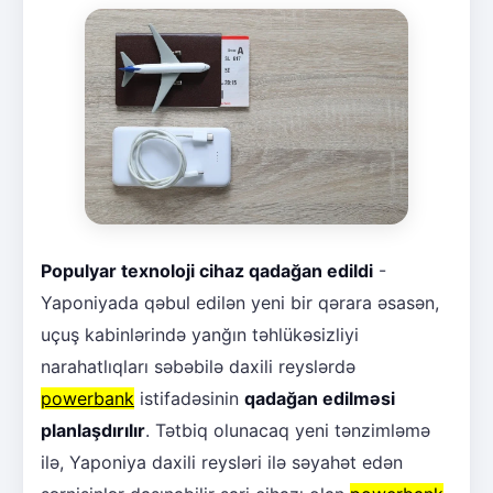
Populyar texnoloji cihaz qadağan edildi
-
Yaponiyada qəbul edilən yeni bir qərara əsasən,
uçuş kabinlərində yanğın təhlükəsizliyi
narahatlıqları səbəbilə daxili reyslərdə
powerbank
istifadəsinin
qadağan edilməsi
planlaşdırılır
. Tətbiq olunacaq yeni tənzimləmə
ilə, Yaponiya daxili reysləri ilə səyahət edən