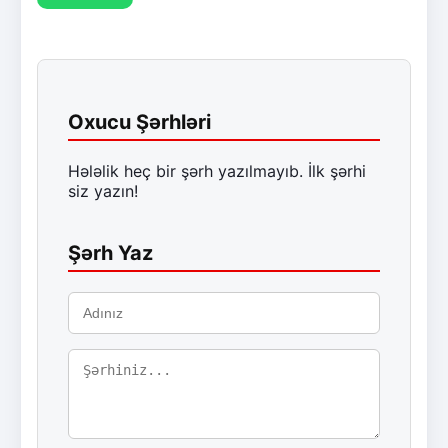
Oxucu Şərhləri
Hələlik heç bir şərh yazılmayıb. İlk şərhi
siz yazın!
Şərh Yaz