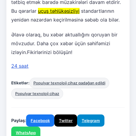
tətbiq etmək barədə müzakirələri davam etdirir.
Bu qərarlar
uçuş təhlükəsizliyi
standartlarının
yenidən nəzərdən keçirilməsinə səbəb ola bilər.
Əlavə olaraq, bu xəbər aktuallığını qoruyan bir
mövzudur. Daha çox xəbər üçün səhifəmizi
izləyin.Fikirlərinizi bölüşün!
24 saat
Etiketlər:
Populyar texnoloji cihaz qadağan edildi
Populyar texnoloji cihaz
Paylaş:
Facebook
Twitter
Telegram
WhatsApp