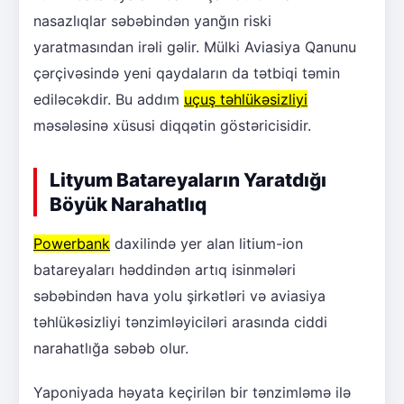
nasazlıqlar səbəbindən yanğın riski
yaratmasından irəli gəlir. Mülki Aviasiya Qanunu
çərçivəsində yeni qaydaların da tətbiqi təmin
ediləcəkdir. Bu addım
uçuş təhlükəsizliyi
məsələsinə xüsusi diqqətin göstəricisidir.
Lityum Batareyaların Yaratdığı
Böyük Narahatlıq
Powerbank
daxilində yer alan litium-ion
batareyaları həddindən artıq isinmələri
səbəbindən hava yolu şirkətləri və aviasiya
təhlükəsizliyi tənzimləyiciləri arasında ciddi
narahatlığa səbəb olur.
Yaponiyada həyata keçirilən bir tənzimləmə ilə