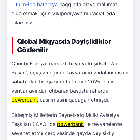
Litium-ion batareya
haqqında əlavə məlumat
əldə etmək üçün Vikipediyaya müraciət edə
bilərsiniz.
Qlobal Miqyasda Dəyişikliklər
Gözlənilir
Cənubi Koreya mərkəzli hava yolu şirkəti "Air
Busan", uçuş zolağında təyyarənin zədələnməsinə
səbəb olan bir qəza ucbatından 2025-ci ilin
yanvar ayından etibarən başüstü rəflərdə
powerbank
daşınmasını qadağan etmişdi.
Birləşmiş Millətlərin Beynəlxalq Mülki Aviasiya
Təşkilatı (ICAO) da
powerbank
ilə təyyarələrdə
səyahət etmə çərçivəsində qayda dəyişikliyi