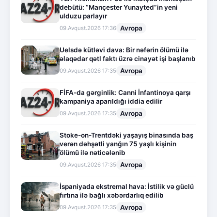
debütü: “Mançester Yunayted”in yeni
ulduzu parlayır
Avropa
09.Avqust.2026 17:36
Uelsdə kütləvi dava: Bir nəfərin ölümü ilə
əlaqədar qətl faktı üzrə cinayət işi başlanıb
Avropa
09.Avqust.2026 17:35
FİFA-da gərginlik: Canni İnfantinoya qarşı
kampaniya aparıldığı iddia edilir
Avropa
09.Avqust.2026 17:35
Stoke-on-Trentdəki yaşayış binasında baş
verən dəhşətli yanğın 75 yaşlı kişinin
ölümü ilə nəticələnib
Avropa
09.Avqust.2026 17:35
İspaniyada ekstremal hava: İstilik və güclü
fırtına ilə bağlı xəbərdarlıq edilib
Avropa
09.Avqust.2026 17:35