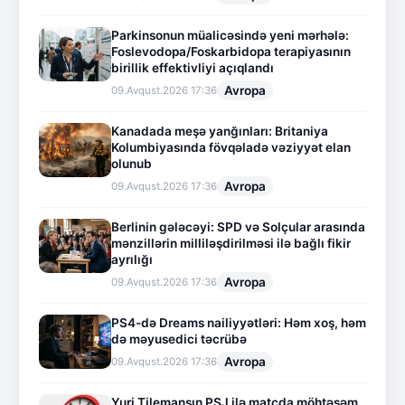
Parkinsonun müalicəsində yeni mərhələ:
Foslevodopa/Foskarbidopa terapiyasının
birillik effektivliyi açıqlandı
Avropa
09.Avqust.2026 17:36
Kanadada meşə yanğınları: Britaniya
Kolumbiyasında fövqəladə vəziyyət elan
olunub
Avropa
09.Avqust.2026 17:36
Berlinin gələcəyi: SPD və Solçular arasında
mənzillərin milliləşdirilməsi ilə bağlı fikir
ayrılığı
Avropa
09.Avqust.2026 17:36
PS4-də Dreams nailiyyətləri: Həm xoş, həm
də məyusedici təcrübə
Avropa
09.Avqust.2026 17:36
Yuri Tilemansın PSJ ilə matçda möhtəşəm