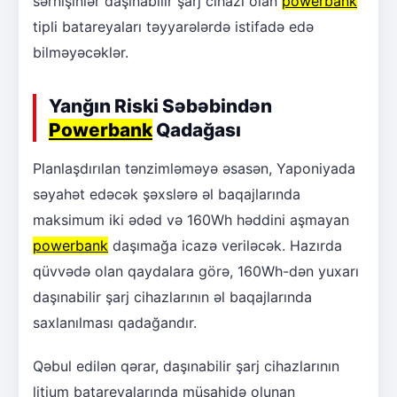
sərnişinlər daşınabilir şarj cihazı olan
powerbank
tipli batareyaları təyyarələrdə istifadə edə
bilməyəcəklər.
Yanğın Riski Səbəbindən
Powerbank
Qadağası
Planlaşdırılan tənzimləməyə əsasən, Yaponiyada
səyahət edəcək şəxslərə əl baqajlarında
maksimum iki ədəd və 160Wh həddini aşmayan
powerbank
daşımağa icazə veriləcək. Hazırda
qüvvədə olan qaydalara görə, 160Wh-dən yuxarı
daşınabilir şarj cihazlarının əl baqajlarında
saxlanılması qadağandır.
Qəbul edilən qərar, daşınabilir şarj cihazlarının
litium batareyalarında müşahidə olunan