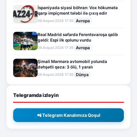
İspaniyada siyasi böhran: Vox hökumətə
qarşı impiçment tələbi ilə çıxış edir
Avropa
09.Avqust.2026 17:35
Real Madrid səfərdə Ferentsvaroşa qalib
gəldi: Espi ilk qolunu vurdu
Avropa
09.Avqust.2026 17:35
Şimali Mərmərə avtomobil yolunda
dəhşətli qəza: 3 ölü, 1 yaralı
Dünya
09.Avqust.2026 17:35
Telegramda izləyin
📲 Telegram Kanalımıza Qoşul