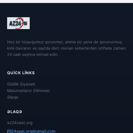
Heç bir hüququmuz qorunmur, amma siz yenə də qorunurmuş
kimi davranın və saytda dərc olunan xəbərlərdən istifadə zamanı
24 saat saytına istinad edin.
QUICK LINKS
Gizlilik Siyasəti
Məlumatların Silinməsi
Əlaqə
ƏLAQƏ
az24saat.org
24saat.org@gmail.com