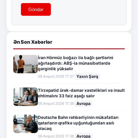
Göndər
Ən Son Xəbərlər
İran Hörmüz boğazı ilə bağlı şərtlərini
ağırlaşdırdı: ABŞ-la münasibətlərdə
gərginlik yüksəlir
Yaxın Şərq
09.Avqust.2026 17:37
Tirzepatid ürək-damar xəstəlikləri və insult
ehtimalını 33 faiz aşağı salır
Avropa
09.Avqust.2026 17:36
Deutsche Bahn rəhbərliyinin mükafatları
qatarların qrafikə uyğunluğundan asılı
olacaq
Avropa
09.Avqust.2026 17:36