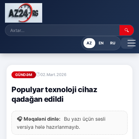
🔍
AZ
EN
RU
02.Mart.2026
GÜNDƏM
Populyar texnoloji cihaz
qadağan edildi
🎧 Məqaləni dinlə:
Bu yazı üçün səsli
versiya hələ hazırlanmayıb.