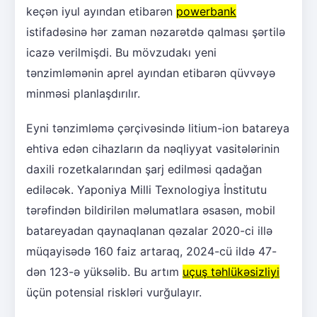
keçən iyul ayından etibarən
powerbank
istifadəsinə hər zaman nəzarətdə qalması şərtilə
icazə verilmişdi. Bu mövzudakı yeni
tənzimləmənin aprel ayından etibarən qüvvəyə
minməsi planlaşdırılır.
Eyni tənzimləmə çərçivəsində litium-ion batareya
ehtiva edən cihazların da nəqliyyat vasitələrinin
daxili rozetkalarından şarj edilməsi qadağan
ediləcək. Yaponiya Milli Texnologiya İnstitutu
tərəfindən bildirilən məlumatlara əsasən, mobil
batareyadan qaynaqlanan qəzalar 2020-ci illə
müqayisədə 160 faiz artaraq, 2024-cü ildə 47-
dən 123-ə yüksəlib. Bu artım
uçuş təhlükəsizliyi
üçün potensial riskləri vurğulayır.