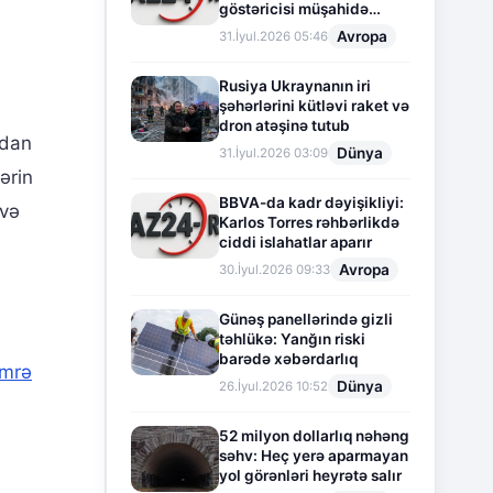
göstəricisi müşahidə
olunur
Avropa
31.İyul.2026 05:46
Rusiya Ukraynanın iri
şəhərlərini kütləvi raket və
dron atəşinə tutub
rdan
Dünya
31.İyul.2026 03:09
ərin
BBVA-da kadr dəyişikliyi:
 və
Karlos Torres rəhbərlikdə
ciddi islahatlar aparır
Avropa
30.İyul.2026 09:33
Günəş panellərində gizli
təhlükə: Yanğın riski
barədə xəbərdarlıq
mrə
Dünya
26.İyul.2026 10:52
52 milyon dollarlıq nəhəng
səhv: Heç yerə aparmayan
yol görənləri heyrətə salır