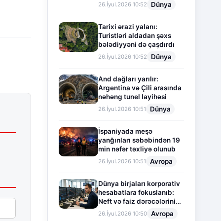
Dünya
26.İyul.2026 10:52
Tarixi ərazi yalanı:
Turistləri aldadan şəxs
bələdiyyəni də çaşdırdı
Dünya
26.İyul.2026 10:52
And dağları yarılır:
Argentina və Çili arasında
nəhəng tunel layihəsi
Dünya
26.İyul.2026 10:51
İspaniyada meşə
yanğınları səbəbindən 19
min nəfər təxliyə olunub
Avropa
26.İyul.2026 10:51
Dünya birjaları korporativ
hesabatlara fokuslanıb:
Neft və faiz dərəcələrinin
təsiri altında cari vəziyyət
Avropa
26.İyul.2026 10:50