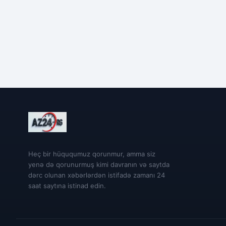
Heç bir hüququmuz qorunmur, amma siz
yenə də qorunurmuş kimi davranın və saytda
dərc olunan xəbərlərdən istifadə zamanı 24
saat saytına istinad edin.