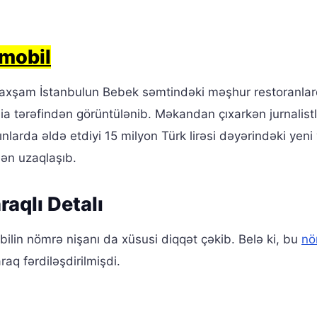
mobil
axşam İstanbulun Bebek səmtindəki məşhur restoranla
ia tərəfindən görüntülənib. Məkandan çıxarkən jurnalistl
nlarda əldə etdiyi 15 milyon Türk lirəsi dəyərindəki yeni
ən uzaqlaşıb.
aqlı Detalı
bilin nömrə nişanı da xüsusi diqqət çəkib. Belə ki, bu
nö
aq fərdiləşdirilmişdi.