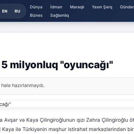
Dünya
İdman
Maraqlı
Yaxın Şərq
Gündə
EN
RU
Biznes
Sağlamlıq
15 milyonluq "oyuncağı"
 hələ hazırlanmayıb.
a Avşar və Kaya Çilingiroğlunun qızı Zehra Çilingiroğlu ö
l Kaya ilə Türkiyənin məşhur istirahət mərkəzlərindən bir