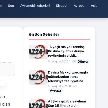
m
Şou
Avtomobil xəbərləri
Siyasət
Avropa
Asia
Ən Son Xəbərlər
16 yaşlı rusiyalı tennisçi
Kristina Lyutova dünya
reytinqində ciddi
irəliləyişə imza atdı
Dünya
04.Avqust.2026 11:06
Davina Makkol xərçənglə
mübarizədən sonra
televiziya fəaliyyətinə
fasilə verir
03.Avqust.2026 00:59
Avropa
tən
ABŞ-da qızılca yayılması:
i olan
Son 35 ilin rekord