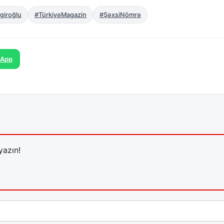
giroğlu
#TürkiyəMagazin
#ŞəxsiNömrə
sApp
yazın!