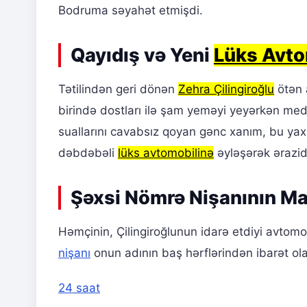
Bodruma səyahət etmişdi.
Qayıdış və Yeni
Lüks Avto
Tətilindən geri dönən
Zehra Çilingiroğlu
ötən 
birində dostları ilə şam yeməyi yeyərkən med
suallarını cavabsız qoyan gənc xanım, bu yaxı
dəbdəbəli
lüks avtomobilinə
əyləşərək ərazid
Şəxsi Nömrə Nişanının Mar
Həmçinin, Çilingiroğlunun idarə etdiyi avtomo
nişanı
onun adının baş hərflərindən ibarət olar
24 saat