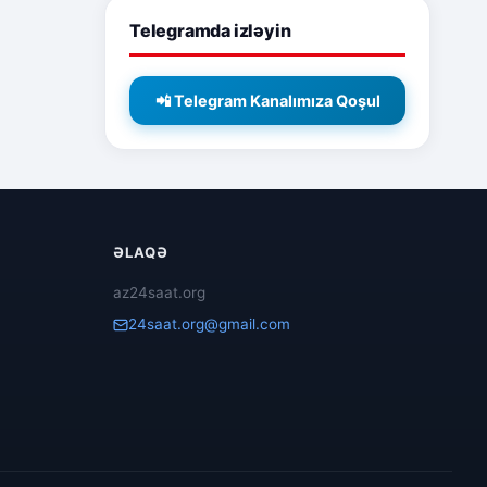
Telegramda izləyin
📲 Telegram Kanalımıza Qoşul
ƏLAQƏ
az24saat.org
24saat.org@gmail.com