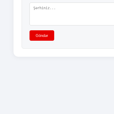
Göndər