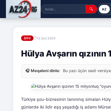
🔍
AZ
12.İyul.2025
ŞOU
Hülya Avşarın qızının 
🎧 Məqaləni dinlə:
Bu yazı üçün səsli versiya
Türkiyə şou-biznesinin tanınmış simaları Hüly
günlərdə iki ildir eşq yaşadığı iş adamı Mürse