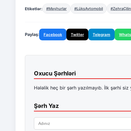
Etiketlər:
#Məşhurlar
#LüksAvtomobil
#ZehraÇilin
Paylaş:
Facebook
Twitter
Telegram
What
Oxucu Şərhləri
Hələlik heç bir şərh yazılmayıb. İlk şərhi siz 
Şərh Yaz