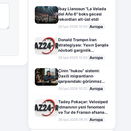
İbay Llanosun "La Velada
del Año 6" boks gecəsi
rekordları alt-üst etdi
Avropa
26.İyul.2026 10:50
Donald Trampın İran
strategiyası: Yaxın Şərqdə
növbəti gərginlik
mərhələsi
Avropa
26.İyul.2026 10:50
Çinin “hukou” sistemi:
Daxili miqrantların
qarşısındakı görünməz
sədd
Avropa
26.İyul.2026 10:22
Tadey Pokaçar: Velosiped
idmanının yeni fenomeni
və Tur de Fransın əfsanəvi
səhifəsi
Avropa
26.İyul.2026 09:31