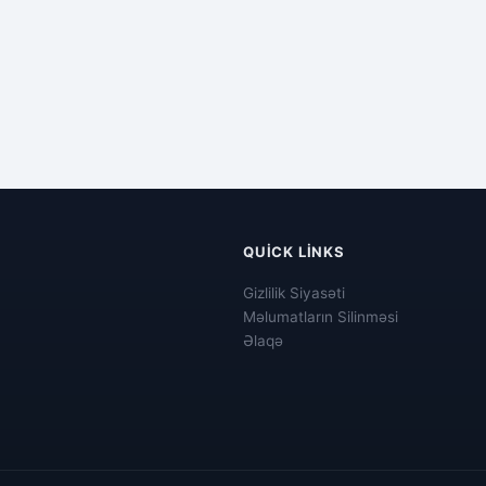
QUICK LINKS
Gizlilik Siyasəti
Məlumatların Silinməsi
Əlaqə