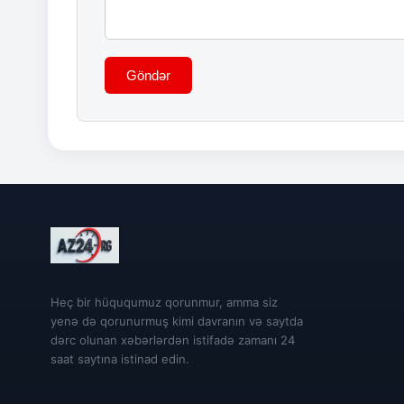
Göndər
Heç bir hüququmuz qorunmur, amma siz
yenə də qorunurmuş kimi davranın və saytda
dərc olunan xəbərlərdən istifadə zamanı 24
saat saytına istinad edin.