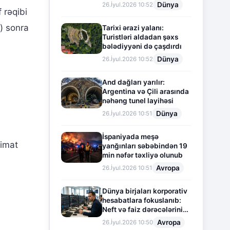
Dünya
26.İyul.2026 10:52
 rəqibi
l) sonra
Tarixi ərazi yalanı:
Turistləri aldadan şəxs
bələdiyyəni də çaşdırdı
Dünya
26.İyul.2026 10:52
And dağları yarılır:
Argentina və Çili arasında
nəhəng tunel layihəsi
Dünya
26.İyul.2026 10:51
İspaniyada meşə
imat
yanğınları səbəbindən 19
min nəfər təxliyə olunub
Avropa
26.İyul.2026 10:51
Dünya birjaları korporativ
hesabatlara fokuslanıb:
Neft və faiz dərəcələrinin
təsiri altında cari vəziyyət
Avropa
26.İyul.2026 10:50