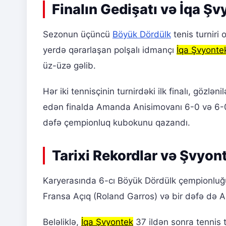
Finalın Gedişatı və İqa Ş
Sezonun üçüncü
Böyük Dördülk
tenis turniri 
yerdə qərarlaşan polşalı idmançı
İqa Şvyonte
üz-üzə gəlib.
Hər iki tennisçinin turnirdəki ilk finalı, gözlən
edən finalda Amanda Anisimovanı 6-0 və 6-0 
dəfə çempionluq kubokunu qazandı.
Tarixi Rekordlar və Şvyon
Karyerasında 6-cı Böyük Dördülk çempionluğu
Fransa Açıq (Roland Garros) və bir dəfə də AB
Beləliklə,
İqa Şvyontek
37 ildən sonra tennis 