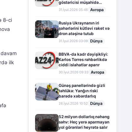
göstəricisi müşahidə
olunur
Avropa
31.İyul.2026 05:46
ə 8-ci
Rusiya Ukraynanın iri
şəhərlərini kütləvi raket və
imova
dron atəşinə tutub
Dünya
31.İyul.2026 03:09
ə davam
BBVA-da kadr dəyişikliyi:
Karlos Torres rəhbərlikdə
də ilk
ciddi islahatlar aparır
Avropa
30.İyul.2026 09:33
Günəş panellərində gizli
təhlükə: Yanğın riski
barədə xəbərdarlıq
Dünya
26.İyul.2026 10:52
əfə
52 milyon dollarlıq nəhəng
səhv: Heç yerə aparmayan
yol görənləri heyrətə salır