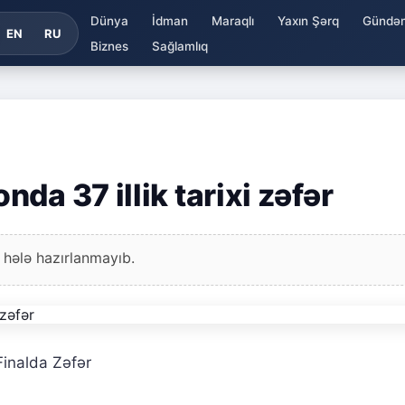
Dünya
İdman
Maraqlı
Yaxın Şərq
Gündə
EN
RU
Biznes
Sağlamlıq
da 37 illik tarixi zəfər
 hələ hazırlanmayıb.
inalda Zəfər