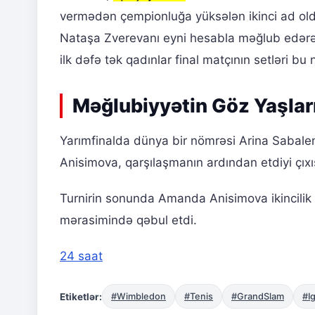
vermədən çempionluğa yüksələn ikinci ad oldu.
Nataşa Zverevanı eyni hesabla məğlub edər
ilk dəfə tək qadınlar final matçının setləri bu 
Məğlubiyyətin Göz Yaşlar
Yarımfinalda dünya bir nömrəsi Arina Sabale
Anisimova, qarşılaşmanın ardından etdiyi çıxı
Turnirin sonunda Amanda Anisimova ikincilik
mərasimində qəbul etdi.
24 saat
Etiketlər:
#Wimbledon
#Tenis
#GrandSlam
#I