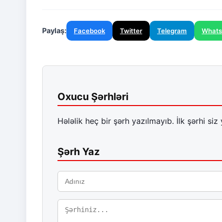
Paylaş:
Facebook
Twitter
Telegram
What
Oxucu Şərhləri
Hələlik heç bir şərh yazılmayıb. İlk şərhi siz 
Şərh Yaz