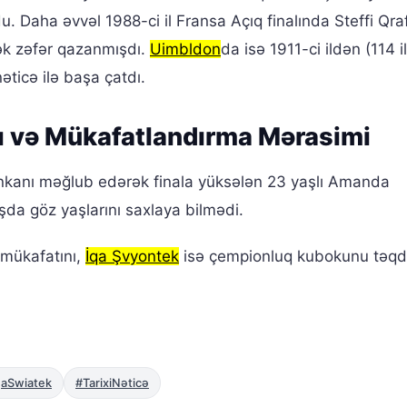
 Daha əvvəl 1988-ci il Fransa Açıq finalında Steffi Qraf
ək zəfər qazanmışdı.
Uimbldon
da isə 1911-ci ildən (114 i
nəticə ilə başa çatdı.
ı və Mükafatlandırma Mərasimi
nkanı məğlub edərək finala yüksələn 23 yaşlı Amanda
şda göz yaşlarını saxlaya bilmədi.
 mükafatını,
İqa Şvyontek
isə çempionluq kubokunu təqd
gaSwiatek
#TarixiNəticə