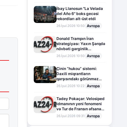
İbay Llanosun "La Velada
del Año 6" boks gecəsi
rekordları alt-üst etdi
Avropa
26.İyul.2026 10:50
Donald Trampın İran
strategiyası: Yaxın Şərqdə
növbəti gərginlik
mərhələsi
Avropa
26.İyul.2026 10:50
Çinin “hukou” sistemi:
Daxili miqrantların
qarşısındakı görünməz
sədd
Avropa
26.İyul.2026 10:22
Tadey Pokaçar: Velosiped
idmanının yeni fenomeni
və Tur de Fransın əfsanəvi
səhifəsi
Avropa
26.İyul.2026 09:31