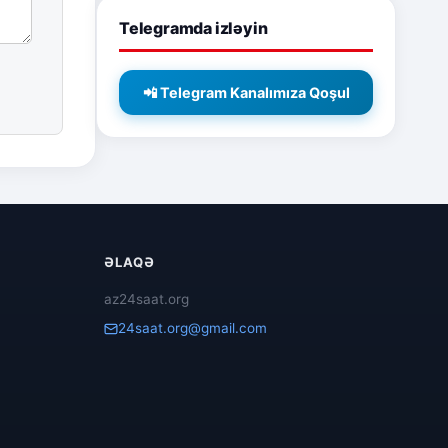
Telegramda izləyin
📲 Telegram Kanalımıza Qoşul
ƏLAQƏ
az24saat.org
24saat.org@gmail.com