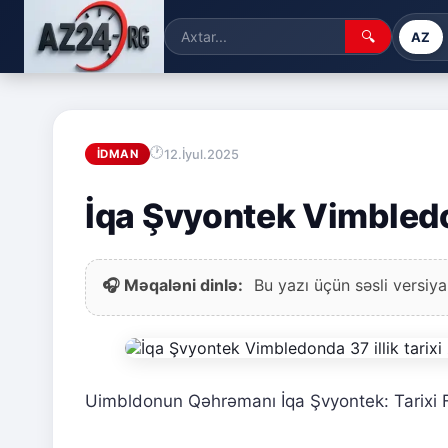
🔍
AZ
12.İyul.2025
İDMAN
İqa Şvyontek Vimbledon
🎧 Məqaləni dinlə:
Bu yazı üçün səsli versiya
Uimbldonun Qəhrəmanı İqa Şvyontek: Tarixi F