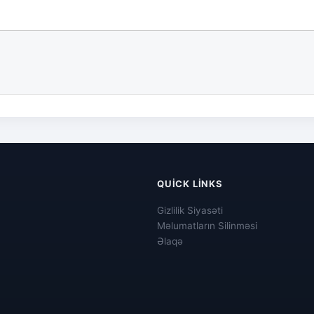
QUICK LINKS
Gizlilik Siyasəti
Məlumatların Silinməsi
Əlaqə