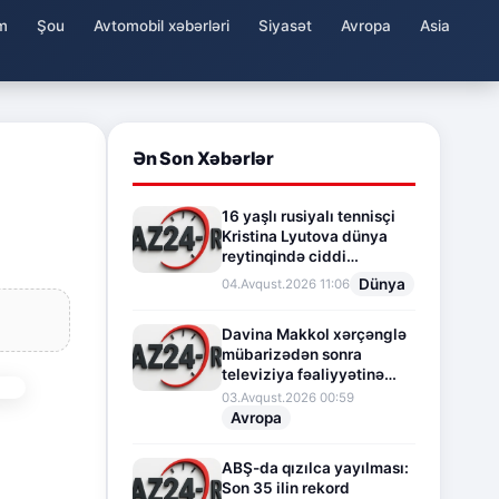
m
Şou
Avtomobil xəbərləri
Siyasət
Avropa
Asia
Ən Son Xəbərlər
16 yaşlı rusiyalı tennisçi
Kristina Lyutova dünya
reytinqində ciddi
irəliləyişə imza atdı
Dünya
04.Avqust.2026 11:06
Davina Makkol xərçənglə
mübarizədən sonra
televiziya fəaliyyətinə
fasilə verir
03.Avqust.2026 00:59
Avropa
ABŞ-da qızılca yayılması:
Son 35 ilin rekord