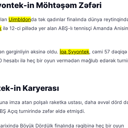
vyontek-in Möhtəşəm Zəfəri
olan
Uimbldon
da tək qadınlar finalında dünya reytinqind
k
ilə 12-ci pillədə yer alan ABŞ-lı tennisçi Amanda Anis
ilən gərginliyin əksinə oldu.
İqa Şvyontek
, cəmi 57 dəqiq
hesabı ilə heç bir oyun vermədən məğlub edərək turnir
tek-in Karyerası
na imza atan polşalı raketka ustası, daha əvvəl dörd d
Ş Açıq turnirində zəfər əldə etmişdi.
tarixində Böyük Dördülk finalında rəqibinə heç bir oyun