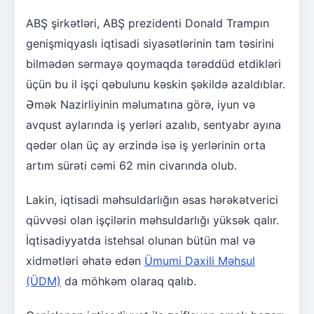
ABŞ şirkətləri, ABŞ prezidenti Donald Trampın
genişmiqyaslı iqtisadi siyasətlərinin tam təsirini
bilmədən sərmayə qoymaqda tərəddüd etdikləri
üçün bu il işçi qəbulunu kəskin şəkildə azaldıblar.
Əmək Nazirliyinin məlumatına görə, iyun və
avqust aylarında iş yerləri azalıb, sentyabr ayına
qədər olan üç ay ərzində isə iş yerlərinin orta
artım sürəti cəmi 62 min civarında olub.
Lakin, iqtisadi məhsuldarlığın əsas hərəkətverici
qüvvəsi olan işçilərin məhsuldarlığı yüksək qalır.
İqtisadiyyatda istehsal olunan bütün mal və
xidmətləri əhatə edən
Ümumi Daxili Məhsul
(ÜDM)
da möhkəm olaraq qalıb.