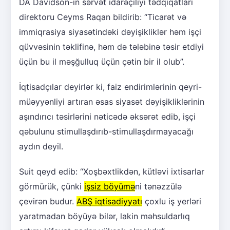
DA Davidson-ın sərvət idarəçiliyi tədqiqatları
direktoru Ceyms Raqan bildirib: “Ticarət və
immiqrasiya siyasətindəki dəyişikliklər həm işçi
qüvvəsinin təklifinə, həm də tələbinə təsir etdiyi
üçün bu il məşğulluq üçün çətin bir il olub”.
İqtisadçılar deyirlər ki, faiz endirimlərinin qeyri-
müəyyənliyi artıran əsas siyasət dəyişikliklərinin
aşındırıcı təsirlərini nəticədə əksərət edib, işçi
qəbulunu stimullaşdırıb-stimullaşdırmayacağı
aydın deyil.
Suit qeyd edib: “Xoşbəxtlikdən, kütləvi ixtisarlar
görmürük, çünki
işsiz böyümə
ni tənəzzülə
çevirən budur.
ABŞ iqtisadiyyatı
çoxlu iş yerləri
yaratmadan böyüyə bilər, lakin məhsuldarlıq