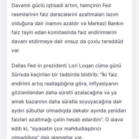
Davamlı güclü iqtisadi artım, həmçinin Fed
rəsmilərinin faiz dərəcələrini azaltmaları lazım
olduğuna dair inamını azaldır və Mərkəzi Bankın
faiz təyin edən komitəsində faiz endirimlərini
davam etdirməyə dair onsuz da çoxlu tərəddüd
var.
Dallas Fed-in prezidenti Lori Loqan cümə günü
Sürixdə keçirilən bir tədbirdə bildirib: “İki faiz
endirimi artıq reallaşdığına görə, inflyasiyanın
gözləniləndən daha sürətli azalacağına və ya
əmək bazarının daha sürətlə soyuyacağına dair
aydın sübutlar olmadıqda dekabr ayında yenidən
faizləri azaltmağı çətin hesab edərdim”. O əlavə
edib ki, “siyasətin çox məhdudlaşdırıcı
olmadığına” dair əlamətlər var.