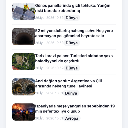
Günəş panellərində gizli təhlükə: Yanğın
riski barədə xəbərdarlıq
Dünya
26.İyul.2026 10:52
52 milyon dollarlıq nəhəng səhv: Heç yerə
aparmayan yol görənləri heyrətə salır
Dünya
26.İyul.2026 10:52
Tarixi ərazi yalanı: Turistləri aldadan şəxs
bələdiyyəni də çaşdırdı
Dünya
26.İyul.2026 10:52
And dağları yarılır: Argentina və Çili
arasında nəhəng tunel layihəsi
Dünya
26.İyul.2026 10:51
İspaniyada meşə yanğınları səbəbindən 19
min nəfər təxliyə olunub
Avropa
26.İyul.2026 10:51