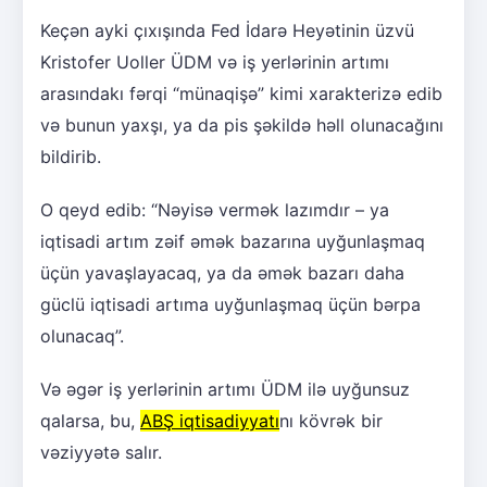
Keçən ayki çıxışında Fed İdarə Heyətinin üzvü
Kristofer Uoller ÜDM və iş yerlərinin artımı
arasındakı fərqi “münaqişə” kimi xarakterizə edib
və bunun yaxşı, ya da pis şəkildə həll olunacağını
bildirib.
O qeyd edib: “Nəyisə vermək lazımdır – ya
iqtisadi artım zəif əmək bazarına uyğunlaşmaq
üçün yavaşlayacaq, ya da əmək bazarı daha
güclü iqtisadi artıma uyğunlaşmaq üçün bərpa
olunacaq”.
Və əgər iş yerlərinin artımı ÜDM ilə uyğunsuz
qalarsa, bu,
ABŞ iqtisadiyyatı
nı kövrək bir
vəziyyətə salır.