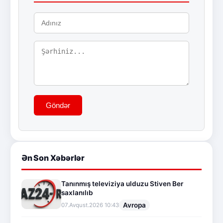
Göndər
Ən Son Xəbərlər
Tanınmış televiziya ulduzu Stiven Ber
saxlanılıb
Avropa
07.Avqust.2026 10:43