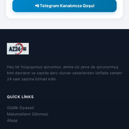
📲 Telegram Kanalımıza Qoşul
Heç bir hüququmuz qorunmur, amma siz yenə də qorunurmuş
kimi davranın və saytda dərc olunan xəbərlərdən istifadə zamanı
24 saat saytına istinad edin.
QUICK LINKS
Gizlilik Siyasəti
Məlumatların Silinməsi
Əlaqə