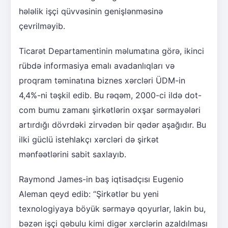
hələlik işçi qüvvəsinin genişlənməsinə
çevrilməyib.
Ticarət Departamentinin məlumatına görə, ikinci
rübdə informasiya emalı avadanlıqları və
proqram təminatına biznes xərcləri ÜDM-in
4,4%-ni təşkil edib. Bu rəqəm, 2000-ci ildə dot-
com bumu zamanı şirkətlərin oxşar sərmayələri
artırdığı dövrdəki zirvədən bir qədər aşağıdır. Bu
ilki güclü istehlakçı xərcləri də şirkət
mənfəətlərini sabit saxlayıb.
Raymond James-in baş iqtisadçısı Eugenio
Aleman qeyd edib: “Şirkətlər bu yeni
texnologiyaya böyük sərmayə qoyurlar, lakin bu,
bəzən işçi qəbulu kimi digər xərclərin azaldılması