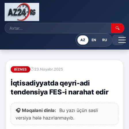
🔍
AZ
EN
RU
23.Noyabr.2025
BIZNES
İqtisadiyyatda qeyri-adi
tendensiya FES-i narahat edir
🎧 Məqaləni dinlə:
Bu yazı üçün səsli
versiya hələ hazırlanmayıb.