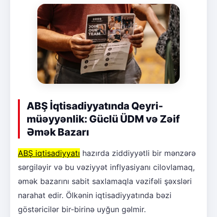
ABŞ İqtisadiyyatında Qeyri-
müəyyənlik: Güclü ÜDM və Zəif
Əmək Bazarı
ABŞ iqtisadiyyatı
hazırda ziddiyyətli bir mənzərə
sərgiləyir və bu vəziyyət inflyasiyanı cilovlamaq,
əmək bazarını sabit saxlamaqla vəzifəli şəxsləri
narahat edir. Ölkənin iqtisadiyyatında bəzi
göstəricilər bir-birinə uyğun gəlmir.