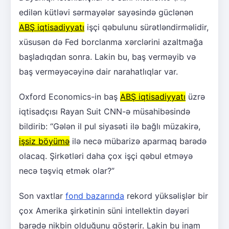
edilən kütləvi sərmayələr sayəsində güclənən
ABŞ iqtisadiyyatı
işçi qəbulunu sürətləndirməlidir,
xüsusən də Fed borclanma xərclərini azaltmağa
başladıqdan sonra. Lakin bu, baş verməyib və
baş verməyəcəyinə dair narahatlıqlar var.
Oxford Economics-in baş
ABŞ iqtisadiyyatı
üzrə
iqtisadçısı Rayan Suit CNN-ə müsahibəsində
bildirib: “Gələn il pul siyasəti ilə bağlı müzakirə,
işsiz böyümə
ilə necə mübarizə aparmaq barədə
olacaq. Şirkətləri daha çox işçi qəbul etməyə
necə təşviq etmək olar?”
Son vaxtlar
fond bazarında
rekord yüksəlişlər bir
çox Amerika şirkətinin süni intellektin dəyəri
barədə nikbin olduğunu göstərir. Lakin bu inam