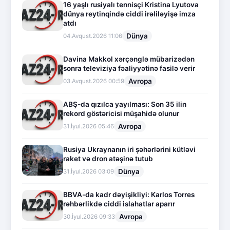
16 yaşlı rusiyalı tennisçi Kristina Lyutova
dünya reytinqində ciddi irəliləyişə imza
atdı
Dünya
04.Avqust.2026 11:06
Davina Makkol xərçənglə mübarizədən
sonra televiziya fəaliyyətinə fasilə verir
Avropa
03.Avqust.2026 00:59
ABŞ-da qızılca yayılması: Son 35 ilin
rekord göstəricisi müşahidə olunur
Avropa
31.İyul.2026 05:46
Rusiya Ukraynanın iri şəhərlərini kütləvi
raket və dron atəşinə tutub
Dünya
31.İyul.2026 03:09
BBVA-da kadr dəyişikliyi: Karlos Torres
rəhbərlikdə ciddi islahatlar aparır
Avropa
30.İyul.2026 09:33