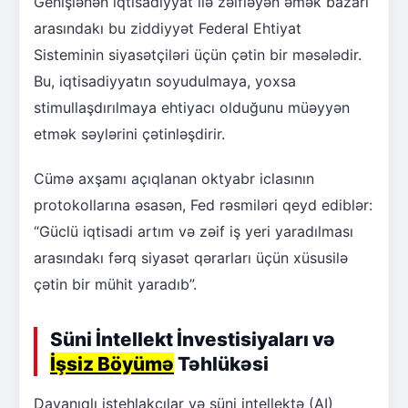
Genişlənən iqtisadiyyat ilə zəifləyən əmək bazarı
arasındakı bu ziddiyyət Federal Ehtiyat
Sisteminin siyasətçiləri üçün çətin bir məsələdir.
Bu, iqtisadiyyatın soyudulmaya, yoxsa
stimullaşdırılmaya ehtiyacı olduğunu müəyyən
etmək səylərini çətinləşdirir.
Cümə axşamı açıqlanan oktyabr iclasının
protokollarına əsasən, Fed rəsmiləri qeyd ediblər:
“Güclü iqtisadi artım və zəif iş yeri yaradılması
arasındakı fərq siyasət qərarları üçün xüsusilə
çətin bir mühit yaradıb”.
Süni İntellekt İnvestisiyaları və
İşsiz Böyümə
Təhlükəsi
Dayanıqlı istehlakçılar və süni intellektə (AI)