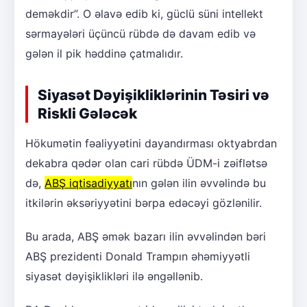
deməkdir”. O əlavə edib ki, güclü süni intellekt
sərmayələri üçüncü rübdə də davam edib və
gələn il pik həddinə çatmalıdır.
Siyasət Dəyişikliklərinin Təsiri və
Riskli Gələcək
Hökumətin fəaliyyətini dayandırması oktyabrdan
dekabra qədər olan cari rübdə ÜDM-i zəiflətsə
də,
ABŞ iqtisadiyyatı
nın gələn ilin əvvəlində bu
itkilərin əksəriyyətini bərpa edəcəyi gözlənilir.
Bu arada, ABŞ əmək bazarı ilin əvvəlindən bəri
ABŞ prezidenti Donald Trampın əhəmiyyətli
siyasət dəyişiklikləri ilə əngəllənib.