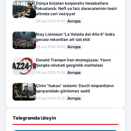
Dünya birjaları korporativ hesabatlara
fokuslanıb: Neft və faiz dərəcələrinin təsiri
altında cari vəziyyət
Avropa
26.İyul.2026 10:50
İbay Llanosun "La Velada del Año 6" boks
gecəsi rekordları alt-üst etdi
Avropa
26.İyul.2026 10:50
Donald Trampın İran strategiyası: Yaxın
Şərqdə növbəti gərginlik mərhələsi
Avropa
26.İyul.2026 10:50
Çinin “hukou” sistemi: Daxili miqrantların
qarşısındakı görünməz sədd
Avropa
26.İyul.2026 10:22
Telegramda izləyin