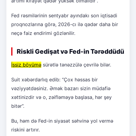
artımı kifayət qədər yüksək olmalıdır”.
Fed rəsmilərinin sentyabr ayındakı son iqtisadi
proqnozlarına görə, 2026-cı ilə qədər daha bir
neçə faiz endirimi gözlənilir.
Riskli Gedişat və Fed-in Tərəddüdü
İşsiz böyümə
sürətlə tənəzzülə çevrilə bilər.
Suit xəbərdarlıq edib: “Çox həssas bir
vəziyyətdəsiniz. Əmək bazarı sizin müdafiə
xəttinizdir və o, zəifləməyə başlasa, hər şey
bitər”.
Bu, həm də Fed-in siyasət səhvinə yol vermə
riskini artırır.