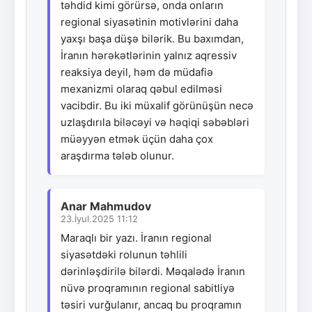
təhdid kimi görürsə, onda onların
regional siyasətinin motivlərini daha
yaxşı başa düşə bilərik. Bu baxımdan,
İranın hərəkətlərinin yalnız aqressiv
reaksiya deyil, həm də müdafiə
mexanizmi olaraq qəbul edilməsi
vacibdir. Bu iki müxalif görünüşün necə
uzlaşdırıla biləcəyi və həqiqi səbəbləri
müəyyən etmək üçün daha çox
araşdırma tələb olunur.
Anar Mahmudov
23.İyul.2025 11:12
Maraqlı bir yazı. İranın regional
siyasətdəki rolunun təhlili
dərinləşdirilə bilərdi. Məqalədə İranın
nüvə proqramının regional sabitliyə
təsiri vurğulanır, ancaq bu proqramın