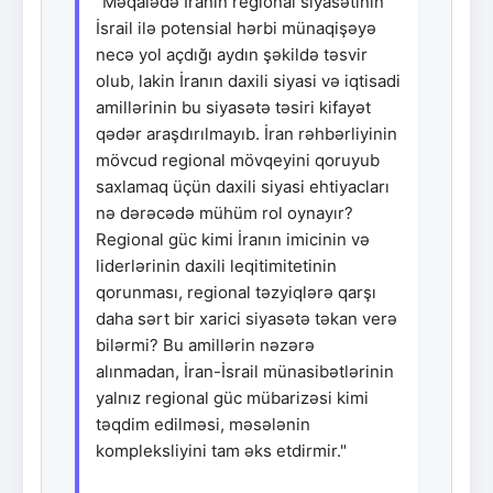
"Məqalədə İranın regional siyasətinin
İsrail ilə potensial hərbi münaqişəyə
necə yol açdığı aydın şəkildə təsvir
olub, lakin İranın daxili siyasi və iqtisadi
amillərinin bu siyasətə təsiri kifayət
qədər araşdırılmayıb. İran rəhbərliyinin
mövcud regional mövqeyini qoruyub
saxlamaq üçün daxili siyasi ehtiyacları
nə dərəcədə mühüm rol oynayır?
Regional güc kimi İranın imicinin və
liderlərinin daxili leqitimitetinin
qorunması, regional təzyiqlərə qarşı
daha sərt bir xarici siyasətə təkan verə
bilərmi? Bu amillərin nəzərə
alınmadan, İran-İsrail münasibətlərinin
yalnız regional güc mübarizəsi kimi
təqdim edilməsi, məsələnin
kompleksliyini tam əks etdirmir."