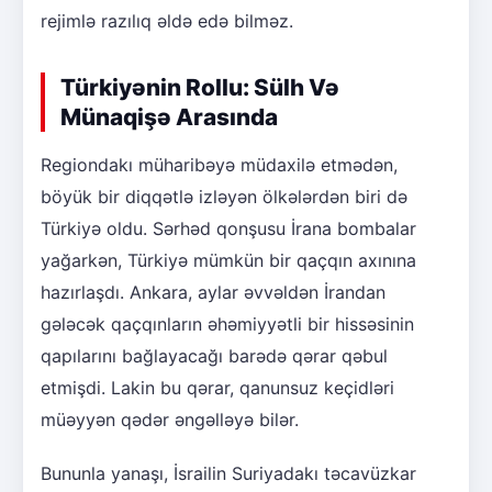
rejimlə razılıq əldə edə bilməz.
Türkiyənin Rollu: Sülh Və
Münaqişə Arasında
Regiondakı müharibəyə müdaxilə etmədən,
böyük bir diqqətlə izləyən ölkələrdən biri də
Türkiyə oldu. Sərhəd qonşusu İrana bombalar
yağarkən, Türkiyə mümkün bir qaçqın axınına
hazırlaşdı. Ankara, aylar əvvəldən İrandan
gələcək qaçqınların əhəmiyyətli bir hissəsinin
qapılarını bağlayacağı barədə qərar qəbul
etmişdi. Lakin bu qərar, qanunsuz keçidləri
müəyyən qədər əngəlləyə bilər.
Bununla yanaşı, İsrailin Suriyadakı təcavüzkar