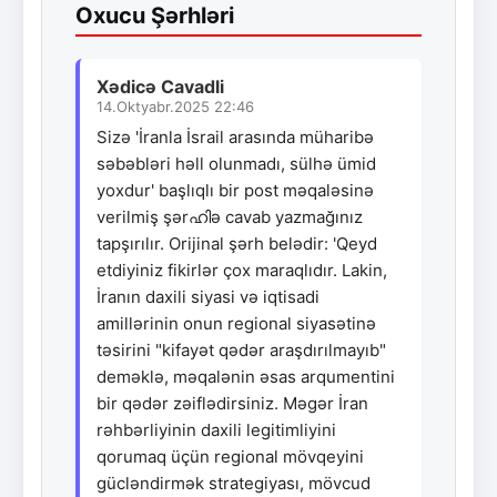
Oxucu Şərhləri
Xədicə Cavadli
14.Oktyabr.2025 22:46
Sizə 'İranla İsrail arasında müharibə
səbəbləri həll olunmadı, sülhə ümid
yoxdur' başlıqlı bir post məqaləsinə
verilmiş şərഹിə cavab yazmağınız
tapşırılır. Orijinal şərh belədir: 'Qeyd
etdiyiniz fikirlər çox maraqlıdır. Lakin,
İranın daxili siyasi və iqtisadi
amillərinin onun regional siyasətinə
təsirini "kifayət qədər araşdırılmayıb"
deməklə, məqalənin əsas arqumentini
bir qədər zəiflədirsiniz. Məgər İran
rəhbərliyinin daxili legitimliyini
qorumaq üçün regional mövqeyini
gücləndirmək strategiyası, mövcud