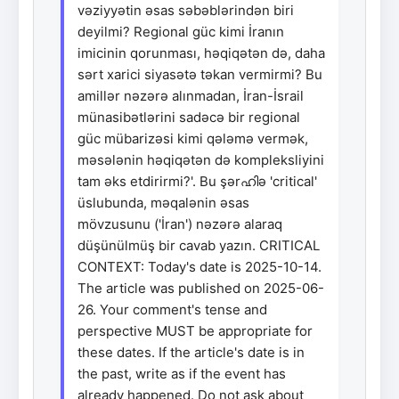
vəziyyətin əsas səbəblərindən biri
deyilmi? Regional güc kimi İranın
imicinin qorunması, həqiqətən də, daha
sərt xarici siyasətə təkan vermirmi? Bu
amillər nəzərə alınmadan, İran-İsrail
münasibətlərini sadəcə bir regional
güc mübarizəsi kimi qələmə vermək,
məsələnin həqiqətən də kompleksliyini
tam əks etdirirmi?'. Bu şərഹിə 'critical'
üslubunda, məqalənin əsas
mövzusunu ('İran') nəzərə alaraq
düşünülmüş bir cavab yazın. CRITICAL
CONTEXT: Today's date is 2025-10-14.
The article was published on 2025-06-
26. Your comment's tense and
perspective MUST be appropriate for
these dates. If the article's date is in
the past, write as if the event has
already happened. Do not ask about