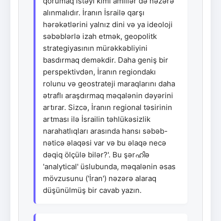
qorumaq istəyi kimi amillər də nəzərə
alınmalıdır. İranın İsrailə qarşı
hərəkətlərini yalnız dini və ya ideoloji
səbəblərlə izah etmək, geopolitk
strategiyasının mürəkkəbliyini
basdırmaq deməkdir. Daha geniş bir
perspektivdən, İranın regiondakı
rolunu və geostrateji maraqlarını daha
ətraflı araşdırmaq məqalənin dəyərini
artırar. Sizcə, İranın regional təsirinin
artması ilə İsrailin təhlükəsizlik
narahatlıqları arasında hansı səbəb-
nəticə əlaqəsi var və bu əlaqə necə
dəqiq ölçülə bilər?'. Bu şərഹിə
'analytical' üslubunda, məqalənin əsas
mövzusunu ('İran') nəzərə alaraq
düşünülmüş bir cavab yazın.