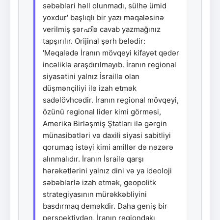
səbəbləri həll olunmadı, sülhə ümid
yoxdur' başlıqlı bir yazı məqaləsinə
verilmiş şərഹിə cavab yazmağınız
tapşırılır. Orijinal şərh belədir:
'Məqalədə İranın mövqeyi kifayət qədər
incəliklə araşdırılmayıb. İranın regional
siyasətini yalnız İsraillə olan
düşmənçiliyi ilə izah etmək
sadəlövhcədir. İranın regional mövqeyi,
özünü regional lider kimi görməsi,
Amerika Birləşmiş Ştatları ilə gərgin
münasibətləri və daxili siyasi sabitliyi
qorumaq istəyi kimi amillər də nəzərə
alınmalıdır. İranın İsrailə qarşı
hərəkətlərini yalnız dini və ya ideoloji
səbəblərlə izah etmək, geopolitk
strategiyasının mürəkkəbliyini
basdırmaq deməkdir. Daha geniş bir
perspektivdən, İranın regiondakı