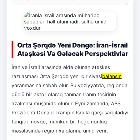
Orta Şərqdə Yeni Dəngə: İran-İsrail
Atəşkəsi Və Gələcək Perspektivlər
İran və İsrail arasında əldə olunan atəşkəs
razılaşması Orta Şərqdə yeni bir siyasi
balansın
yaranmasına səbəb olur. Bu vəziyyətdə, regionda
güclü bir aktor olaraq tanınan İranın təsirinin
azalması müşahidə olunur. Eyni zamanda, ABŞ
Prezidenti Donald Trampın İsrailə qarşı sərgilədiyi
tənqidi mövqe, mümkün bir hegemonluq
məsələsində region xalqlarına ümid verir.