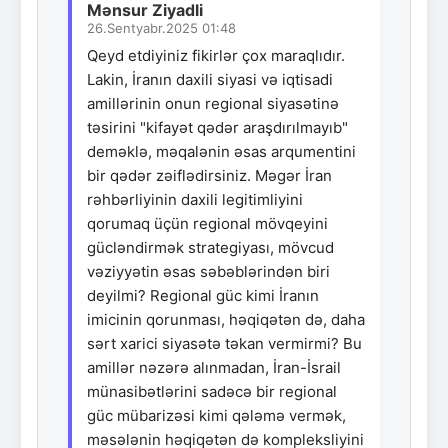
Mənsur Ziyadli
26.Sentyabr.2025 01:48
Qeyd etdiyiniz fikirlər çox maraqlıdır.
Lakin, İranın daxili siyasi və iqtisadi
amillərinin onun regional siyasətinə
təsirini "kifayət qədər araşdırılmayıb"
deməklə, məqalənin əsas arqumentini
bir qədər zəiflədirsiniz. Məgər İran
rəhbərliyinin daxili legitimliyini
qorumaq üçün regional mövqeyini
gücləndirmək strategiyası, mövcud
vəziyyətin əsas səbəblərindən biri
deyilmi? Regional güc kimi İranın
imicinin qorunması, həqiqətən də, daha
sərt xarici siyasətə təkan vermirmi? Bu
amillər nəzərə alınmadan, İran-İsrail
münasibətlərini sadəcə bir regional
güc mübarizəsi kimi qələmə vermək,
məsələnin həqiqətən də kompleksliyini