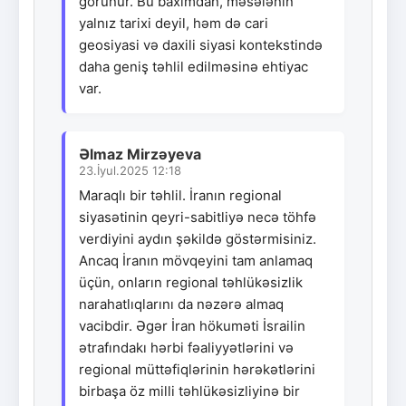
görünür. Bu baxımdan, məsələnin
yalnız tarixi deyil, həm də cari
geosiyasi və daxili siyasi kontekstində
daha geniş təhlil edilməsinə ehtiyac
var.
Əlmaz Mirzəyeva
23.İyul.2025 12:18
Maraqlı bir təhlil. İranın regional
siyasətinin qeyri-sabitliyə necə töhfə
verdiyini aydın şəkildə göstərmisiniz.
Ancaq İranın mövqeyini tam anlamaq
üçün, onların regional təhlükəsizlik
narahatlıqlarını da nəzərə almaq
vacibdir. Əgər İran hökuməti İsrailin
ətrafındakı hərbi fəaliyyətlərini və
regional müttəfiqlərinin hərəkətlərini
birbaşa öz milli təhlükəsizliyinə bir