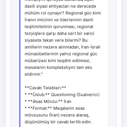
daxili siyasi ehtiyacları nə dərəcədə
mühüm rol oynayır? Regional güc kimi
İranın imicinin və liderlərinin daxili
leqitimitetinin qorunması, regional
təzyiqlərə qarşı daha sərt bir xarici
siyasətə təkan verə bilərmi? Bu
amillərin nəzərə alınmadan, İran-İsrail
münasibətlərinin yalnız regional güc
mübarizəsi kimi təqdim edilməsi,
məsələnin kompleksliyini tam əks
etdirmir."
**Cavab Tələbləri:**
* **Üslub:** Questioning (Sualverici)
* **Əsas Mövzu:** İran
* **Format:** Məqalənin əsas
mövzusunu (İran) nəzərə alaraq,
düşünülmüş bir cavab tərtib edin.