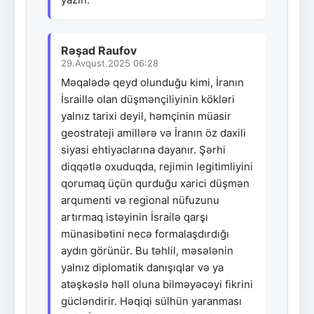
Rəşad Raufov
29.Avqust.2025 06:28
Məqalədə qeyd olunduğu kimi, İranın
İsraillə olan düşmənçiliyinin kökləri
yalnız tarixi deyil, həmçinin müasir
geostrateji amillərə və İranın öz daxili
siyasi ehtiyaclarına dayanır. Şərhi
diqqətlə oxuduqda, rejimin legitimliyini
qorumaq üçün qurduğu xarici düşmən
arqumenti və regional nüfuzunu
artırmaq istəyinin İsrailə qarşı
münasibətini necə formalaşdırdığı
aydın görünür. Bu təhlil, məsələnin
yalnız diplomatik danışıqlar və ya
atəşkəslə həll oluna bilməyəcəyi fikrini
gücləndirir. Həqiqi sülhün yaranması