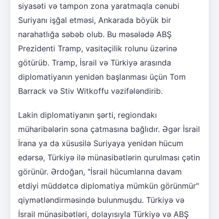
siyasəti və tampon zona yaratmaqla cənubi
Suriyanı işğal etməsi, Ankarada böyük bir
narahatlığa səbəb olub. Bu məsələdə ABŞ
Prezidenti Tramp, vasitəçilik rolunu üzərinə
götürüb. Tramp, İsrail və Türkiyə arasında
diplomatiyanın yenidən başlanması üçün Tom
Barrack və Stiv Witkoffu vəzifələndirib.
Lakin diplomatiyanın şərti, regiondakı
müharibələrin sona çatmasına bağlıdır. Əgər İsrail
İrana ya da xüsusilə Suriyaya yenidən hücum
edərsə, Türkiyə ilə münasibətlərin qurulması çətin
görünür. Ərdoğan, "İsrail hücumlarına davam
etdiyi müddətcə diplomatiya mümkün görünmür"
qiymətləndirməsində bulunmuşdu. Türkiyə və
İsrail münasibətləri, dolayısıyla Türkiyə və ABŞ