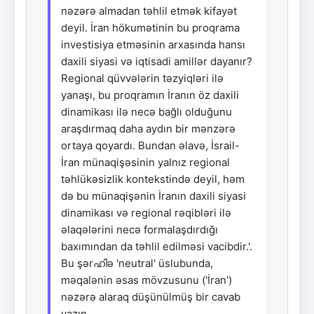
nəzərə almadan təhlil etmək kifayət
deyil. İran hökumətinin bu proqrama
investisiya etməsinin arxasında hansı
daxili siyasi və iqtisadi amillər dayanır?
Regional qüvvələrin təzyiqləri ilə
yanaşı, bu proqramın İranın öz daxili
dinamikası ilə necə bağlı olduğunu
araşdırmaq daha aydın bir mənzərə
ortaya qoyardı. Bundan əlavə, İsrail-
İran münaqişəsinin yalnız regional
təhlükəsizlik kontekstində deyil, həm
də bu münaqişənin İranın daxili siyasi
dinamikası və regional rəqibləri ilə
əlaqələrini necə formalaşdırdığı
baxımından da təhlil edilməsi vacibdir.'.
Bu şərഹിə 'neutral' üslubunda,
məqalənin əsas mövzusunu ('İran')
nəzərə alaraq düşünülmüş bir cavab
yazın.