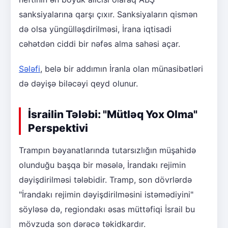
sanksiyalarına qarşı çıxır. Sanksiyaların qismən
də olsa yüngülləşdirilməsi, İrana iqtisadi
cəhətdən ciddi bir nəfəs alma sahəsi açar.
Sələfi
, belə bir addımın İranla olan münasibətləri
də dəyişə biləcəyi qeyd olunur.
İsrailin Tələbi: "Mütləq Yox Olma"
Perspektivi
Trampın bəyanatlarında tutarsızlığın müşahidə
olunduğu başqa bir məsələ, İrandakı rejimin
dəyişdirilməsi tələbidir. Tramp, son dövrlərdə
"İrandakı rejimin dəyişdirilməsini istəmədiyini"
söyləsə də, regiondakı əsas müttəfiqi İsrail bu
mövzuda son dərəcə təkidkardır.