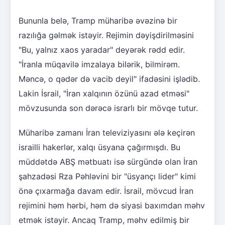
Bununla belə, Tramp müharibə əvəzinə bir
razılığa gəlmək istəyir. Rejimin dəyişdirilməsini
"Bu, yalnız xaos yaradar" deyərək rədd edir.
"İranla müqavilə imzalaya bilərik, bilmirəm.
Məncə, o qədər də vacib deyil" ifadəsini işlədib.
Lakin İsrail, "İran xalqının özünü azad etməsi"
mövzusunda son dərəcə israrlı bir mövqe tutur.
Müharibə zamanı İran televiziyasını ələ keçirən
israilli hakerlər, xalqı üsyana çağırmışdı. Bu
müddətdə ABŞ mətbuatı isə sürgündə olan İran
şahzadəsi Rza Pəhləvini bir "üsyançı lider" kimi
önə çıxarmağa davam edir. İsrail, mövcud İran
rejimini həm hərbi, həm də siyasi baxımdan məhv
etmək istəyir. Ancaq Tramp, məhv edilmiş bir