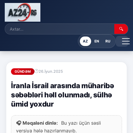
🔍
AZ
EN
RU
26.İyun.2025
GÜNDƏM
İranla İsrail arasında müharibə
səbəbləri həll olunmadı, sülhə
ümid yoxdur
🎧 Məqaləni dinlə:
Bu yazı üçün səsli
versiya hələ hazırlanmayıb.