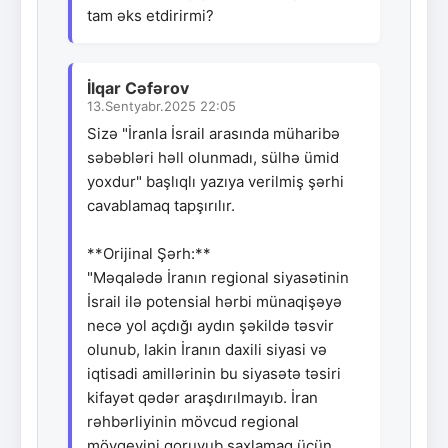
tam əks etdirirmi?
İlqar Cəfərov
13.Sentyabr.2025 22:05
Sizə "İranla İsrail arasında müharibə
səbəbləri həll olunmadı, sülhə ümid
yoxdur" başlıqlı yazıya verilmiş şərhi
cavablamaq tapşırılır.
**Orijinal Şərh:**
"Məqalədə İranın regional siyasətinin
İsrail ilə potensial hərbi münaqişəyə
necə yol açdığı aydın şəkildə təsvir
olunub, lakin İranın daxili siyasi və
iqtisadi amillərinin bu siyasətə təsiri
kifayət qədər araşdırılmayıb. İran
rəhbərliyinin mövcud regional
mövqeyini qoruyub saxlamaq üçün