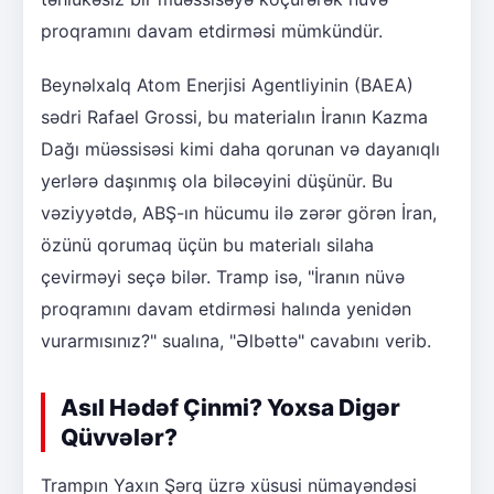
proqramını davam etdirməsi mümkündür.
Beynəlxalq Atom Enerjisi Agentliyinin (BAEA)
sədri Rafael Grossi, bu materialın İranın Kazma
Dağı müəssisəsi kimi daha qorunan və dayanıqlı
yerlərə daşınmış ola biləcəyini düşünür. Bu
vəziyyətdə, ABŞ-ın hücumu ilə zərər görən İran,
özünü qorumaq üçün bu materialı silaha
çevirməyi seçə bilər. Tramp isə, "İranın nüvə
proqramını davam etdirməsi halında yenidən
vurarmısınız?" sualına, "Əlbəttə" cavabını verib.
Asıl Hədəf Çinmi? Yoxsa Digər
Qüvvələr?
Trampın Yaxın Şərq üzrə xüsusi nümayəndəsi