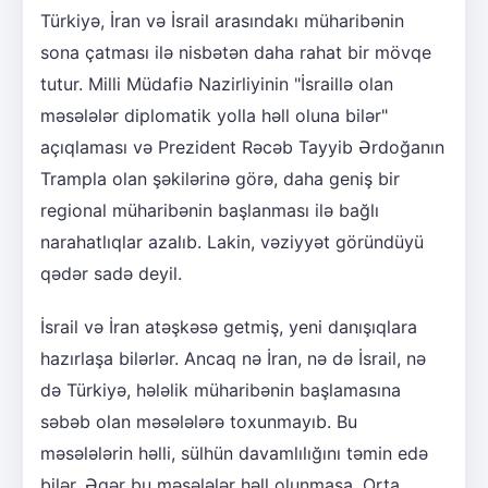
Türkiyə, İran və İsrail arasındakı müharibənin
sona çatması ilə nisbətən daha rahat bir mövqe
tutur. Milli Müdafiə Nazirliyinin "İsraillə olan
məsələlər diplomatik yolla həll oluna bilər"
açıqlaması və Prezident Rəcəb Tayyib Ərdoğanın
Trampla olan şəkilərinə görə, daha geniş bir
regional müharibənin başlanması ilə bağlı
narahatlıqlar azalıb. Lakin, vəziyyət göründüyü
qədər sadə deyil.
İsrail və İran atəşkəsə getmiş, yeni danışıqlara
hazırlaşa bilərlər. Ancaq nə İran, nə də İsrail, nə
də Türkiyə, hələlik müharibənin başlamasına
səbəb olan məsələlərə toxunmayıb. Bu
məsələlərin həlli, sülhün davamlılığını təmin edə
bilər. Əgər bu məsələlər həll olunmasa, Orta