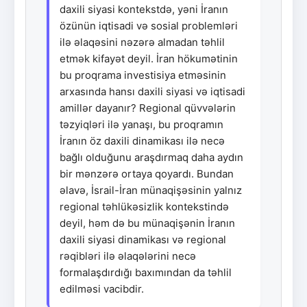
daxili siyasi kontekstdə, yəni İranın
özünün iqtisadi və sosial problemləri
ilə əlaqəsini nəzərə almadan təhlil
etmək kifayət deyil. İran hökumətinin
bu proqrama investisiya etməsinin
arxasında hansı daxili siyasi və iqtisadi
amillər dayanır? Regional qüvvələrin
təzyiqləri ilə yanaşı, bu proqramın
İranın öz daxili dinamikası ilə necə
bağlı olduğunu araşdırmaq daha aydın
bir mənzərə ortaya qoyardı. Bundan
əlavə, İsrail-İran münaqişəsinin yalnız
regional təhlükəsizlik kontekstində
deyil, həm də bu münaqişənin İranın
daxili siyasi dinamikası və regional
rəqibləri ilə əlaqələrini necə
formalaşdırdığı baxımından da təhlil
edilməsi vacibdir.