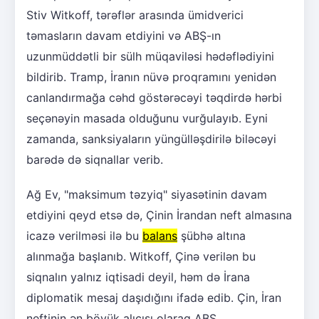
Stiv Witkoff, tərəflər arasında ümidverici
təmasların davam etdiyini və ABŞ-ın
uzunmüddətli bir sülh müqaviləsi hədəflədiyini
bildirib. Tramp, İranın nüvə proqramını yenidən
canlandırmağa cəhd göstərəcəyi təqdirdə hərbi
seçənəyin masada olduğunu vurğulayıb. Eyni
zamanda, sanksiyaların yüngülləşdirilə biləcəyi
barədə də siqnallar verib.
Ağ Ev, "maksimum təzyiq" siyasətinin davam
etdiyini qeyd etsə də, Çinin İrandan neft almasına
icazə verilməsi ilə bu
balans
şübhə altına
alınmağa başlanıb. Witkoff, Çinə verilən bu
siqnalın yalnız iqtisadi deyil, həm də İrana
diplomatik mesaj daşıdığını ifadə edib. Çin, İran
neftinin ən böyük alıcısı olaraq ABŞ