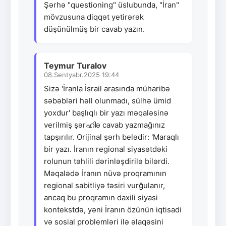
Şərhə "questioning" üslubunda, "İran"
mövzusuna diqqət yetirərək
düşünülmüş bir cavab yazın.
Teymur Turalov
08.Sentyabr.2025 19:44
Sizə 'İranla İsrail arasında müharibə
səbəbləri həll olunmadı, sülhə ümid
yoxdur' başlıqlı bir yazı məqaləsinə
verilmiş şərഹിə cavab yazmağınız
tapşırılır. Orijinal şərh belədir: 'Maraqlı
bir yazı. İranın regional siyasətdəki
rolunun təhlili dərinləşdirilə bilərdi.
Məqalədə İranın nüvə proqramının
regional sabitliyə təsiri vurğulanır,
ancaq bu proqramın daxili siyasi
kontekstdə, yəni İranın özünün iqtisadi
və sosial problemləri ilə əlaqəsini