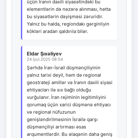
üçün İranın daxili siyasətindəki bu
elementlərin də nəzərə alınması, hətta
bu siyasətlərin dəyişməsi zəruridir.
Yalnız bu halda, regiondakı gərginliyin
kökləri aradan qaldırıla bilər.
Eldar Şıxəliyev
24.İyul.2025 08:54
Şərhdə İran-İsrail düşmənçiliyinin
yalnız tarixi deyil, həm də regional
geostrateji amillər və İranın daxili siyasi
ehtiyacları ilə sıx bağlı olduğu
vurğulanır. İran rejiminin legitimliyini
qorumaq üçün xarici düşmənə ehtiyacı
və regional nüfuzunun
genişləndirilməsinin İsrailə qarşı
düşmənçiliyi artırması əsas
arqumentlərdir. Bu əlaqənin daha geniş