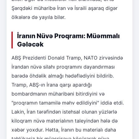
Şərqdəki müharibə İran və İsraili aşaraq digər
ölkələrə də yayıla bilər.
İranın Nüvə Proqramı: Müəmmalı
Gələcək
ABŞ Prezidenti Donald Tramp, NATO zirvəsində
İrandan nüvə silahı proqramını dayandırması
barədə öhdəlik almağı hədəflədiyini bildirib.
Tramp, ABŞ-ın İrana qarşı apardığı
bombardmanın müharibəni bitirdiyini və
"proqramın tamamilə məhv edildiyini" iddia etdi.
Lakin, İran tərəfindən istehsal olunan yüzlərlə
kiloqram nüvə materialının taleyindən hələ də
xəbər yoxdur. Hətta, İranın bu materialı daha
təhlükəsiz bir müəssisəyə köçürərək nüvə