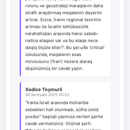
rolunu və geostrateji maraqlarını daha
ətraflı araşdırmaq məqalənin dəyərini
artırar. Sizcə, İranın regional təsirinin
artması ilə İsrailin təhlükəsizlik
narahatlıqları arasında hansı səbəb-
nəticə əlaqəsi var və bu əlaqə necə
dəqiq ölçülə bilər?'. Bu şərഹിə 'critical'
üslubunda, məqalənin əsas
mövzusunu ('İran') nəzərə alaraq
düşünülmüş bir cavab yazın.
Xədicə Teymurli
09.Sentyabr.2025 20:23
"İranla İsrail arasında müharibə
səbəbləri həll olunmadı, sülhə ümid
yoxdur" başlıqlı yazınıza verilən şərhə
cavab verməlisiniz. Orijinal şərh: