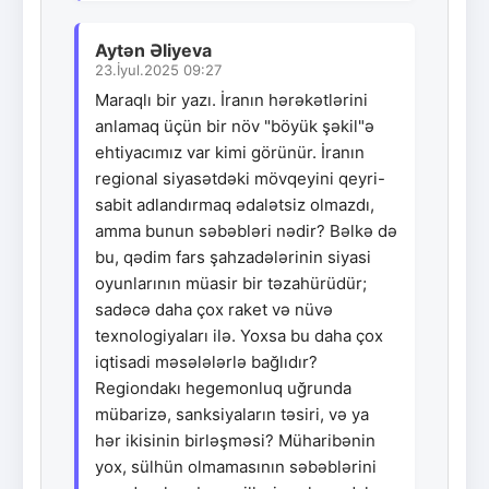
Aytən Əliyeva
23.İyul.2025 09:27
Maraqlı bir yazı. İranın hərəkətlərini
anlamaq üçün bir növ "böyük şəkil"ə
ehtiyacımız var kimi görünür. İranın
regional siyasətdəki mövqeyini qeyri-
sabit adlandırmaq ədalətsiz olmazdı,
amma bunun səbəbləri nədir? Bəlkə də
bu, qədim fars şahzadələrinin siyasi
oyunlarının müasir bir təzahürüdür;
sadəcə daha çox raket və nüvə
texnologiyaları ilə. Yoxsa bu daha çox
iqtisadi məsələlərlə bağlıdır?
Regiondakı hegemonluq uğrunda
mübarizə, sanksiyaların təsiri, və ya
hər ikisinin birləşməsi? Müharibənin
yox, sülhün olmamasının səbəblərini