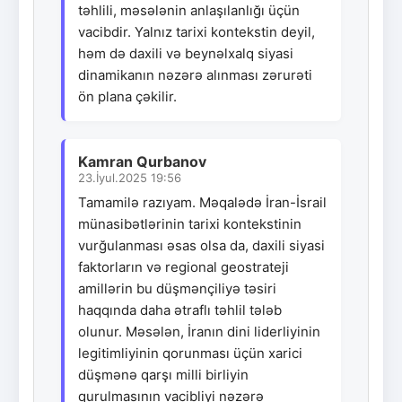
təhlili, məsələnin anlaşılanlığı üçün
vacibdir. Yalnız tarixi kontekstin deyil,
həm də daxili və beynəlxalq siyasi
dinamikanın nəzərə alınması zərurəti
ön plana çəkilir.
Kamran Qurbanov
23.İyul.2025 19:56
Tamamilə razıyam. Məqalədə İran-İsrail
münasibətlərinin tarixi kontekstinin
vurğulanması əsas olsa da, daxili siyasi
faktorların və regional geostrateji
amillərin bu düşmənçiliyə təsiri
haqqında daha ətraflı təhlil tələb
olunur. Məsələn, İranın dini liderliyinin
legitimliyinin qorunması üçün xarici
düşmənə qarşı milli birliyin
qurulmasının vacibliyi nəzərə