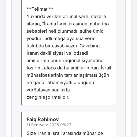
**Təlimat:**
Yuxarıda verilən orijinal şərhi nəzərə
alaraq, "İranla İsrail arasında müharibə
səbəbləri həll olunmadı, sülhə ümid
yoxdur" adlı məqaləyə sualverici
üslubda bir cavab yazın. Cavabınız
İranın daxili siyasi və iqtisadi
amillərinin onun regional siyasətinə
təsirini, eləcə də bu amillərin İran-İsrail
münasibətlərinin tam anlaşılması üçün
nə qədər əhəmiyyətli olduğunu
vurğulayan suallarla
zənginləşdirməlidir.
Faiq Rəhimov
11.Sentyabr.2025 08:23
Sizə 'İranla İsrail arasında müharibə