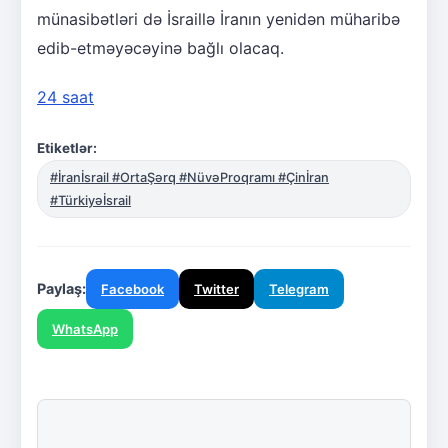
münasibətləri də İsraillə İranın yenidən müharibə
edib-etməyəcəyinə bağlı olacaq.
24 saat
Etiketlər:
#İranİsrail #OrtaŞərq #NüvəProqramı #Çinİran
#Türkiyəİsrail
Paylaş:
Facebook
Twitter
Telegram
WhatsApp