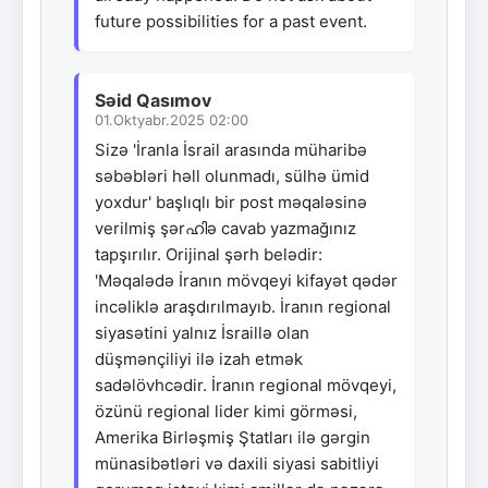
future possibilities for a past event.
Səid Qasımov
01.Oktyabr.2025 02:00
Sizə 'İranla İsrail arasında müharibə
səbəbləri həll olunmadı, sülhə ümid
yoxdur' başlıqlı bir post məqaləsinə
verilmiş şərഹിə cavab yazmağınız
tapşırılır. Orijinal şərh belədir:
'Məqalədə İranın mövqeyi kifayət qədər
incəliklə araşdırılmayıb. İranın regional
siyasətini yalnız İsraillə olan
düşmənçiliyi ilə izah etmək
sadəlövhcədir. İranın regional mövqeyi,
özünü regional lider kimi görməsi,
Amerika Birləşmiş Ştatları ilə gərgin
münasibətləri və daxili siyasi sabitliyi