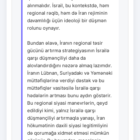
alınmalıdır. İsrail, bu kontekstdə, həm
regional rəqib, həm də İran rejiminin
davamlılığı üçün ideoloji bir düşmən
rolunu oynayır.
Bundan əlavə, İranın regional təsir
gücünü artırma strategiyasının İsrailə
qarşı düşmənçiliyi daha da
alovlandırdığını nəzərə almaq lazımdır.
İranın Lübnan, Suriyadakı və Yəmənəki
müttəfiqlərinə verdiyi dəstək və bu
müttəfiqlər vasitəsilə İsrailə qarşı
hədələrin artması bunu aydın göstərir.
Bu regional siyasi manevrlərin, qeyd
edildiyi kimi, yalnız İsrailə qarşı
düşmənçiliyi artırmaqla yanaşı, İran
hökumətinin daxili siyasi legitimliyini
də qorumağa xidmət etməsi mümkün