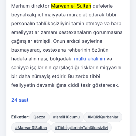
Mərhum direktor
Marwan əl-Sultan
dəfələrlə
beynəlxalq ictimaiyyətə müraciət edərək tibbi
personalın təhlükəsizliyini təmin etməyə və hərbi
əməliyyatlar zamanı xəstəxanaların qorunmasına
çağırışlar etmişdi. Onun ardıcıl səylərinə
baxmayaraq, xəstəxana rəhbərinin özünün
hədəfə alınması, bölgədəki
mülki əhalinin
və
səhiyyə işçilərinin qarşılaşdığı risklərin miqyasını
bir daha nümayiş etdirir. Bu zərbə tibbi
fəaliyyətin davamlılığına ciddi təsir göstərəcək.
24 saat
Etiketlər:
Qəzza
#İsrailHücumu
#MülkiQurbanlar
#MərvanƏlSultan
#TibbİşçilərininTəhlükəsizliyi