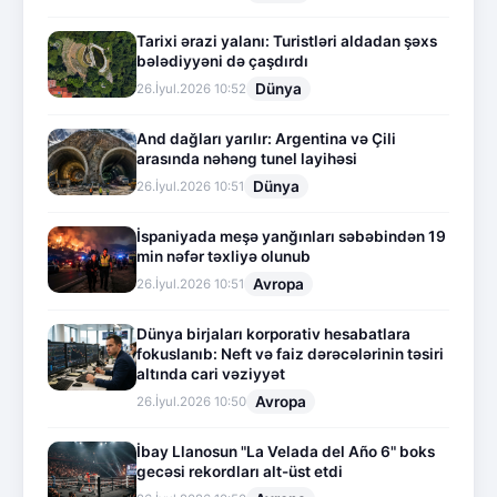
Tarixi ərazi yalanı: Turistləri aldadan şəxs
bələdiyyəni də çaşdırdı
Dünya
26.İyul.2026 10:52
And dağları yarılır: Argentina və Çili
arasında nəhəng tunel layihəsi
Dünya
26.İyul.2026 10:51
İspaniyada meşə yanğınları səbəbindən 19
min nəfər təxliyə olunub
Avropa
26.İyul.2026 10:51
Dünya birjaları korporativ hesabatlara
fokuslanıb: Neft və faiz dərəcələrinin təsiri
altında cari vəziyyət
Avropa
26.İyul.2026 10:50
İbay Llanosun "La Velada del Año 6" boks
gecəsi rekordları alt-üst etdi