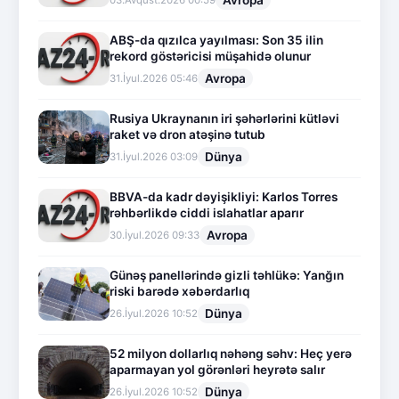
Avropa
03.Avqust.2026 00:59
ABŞ-da qızılca yayılması: Son 35 ilin
rekord göstəricisi müşahidə olunur
Avropa
31.İyul.2026 05:46
Rusiya Ukraynanın iri şəhərlərini kütləvi
raket və dron atəşinə tutub
Dünya
31.İyul.2026 03:09
BBVA-da kadr dəyişikliyi: Karlos Torres
rəhbərlikdə ciddi islahatlar aparır
Avropa
30.İyul.2026 09:33
Günəş panellərində gizli təhlükə: Yanğın
riski barədə xəbərdarlıq
Dünya
26.İyul.2026 10:52
52 milyon dollarlıq nəhəng səhv: Heç yerə
aparmayan yol görənləri heyrətə salır
Dünya
26.İyul.2026 10:52