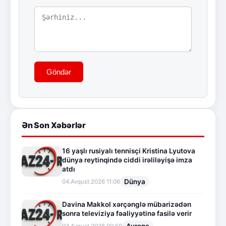
Göndər
Ən Son Xəbərlər
16 yaşlı rusiyalı tennisçi Kristina Lyutova
dünya reytinqində ciddi irəliləyişə imza
atdı
Dünya
04.Avqust.2026 11:06
Davina Makkol xərçənglə mübarizədən
sonra televiziya fəaliyyətinə fasilə verir