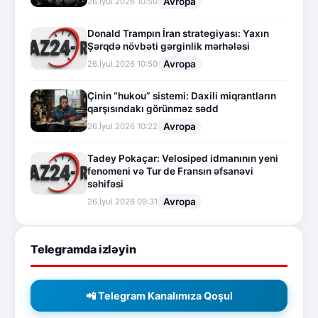
Avropa
26.İyul.2026 10:50
Donald Trampın İran strategiyası: Yaxın
Şərqdə növbəti gərginlik mərhələsi
Avropa
26.İyul.2026 10:50
Çinin “hukou” sistemi: Daxili miqrantların
qarşısındakı görünməz sədd
Avropa
26.İyul.2026 10:22
Tadey Pokaçar: Velosiped idmanının yeni
fenomeni və Tur de Fransın əfsanəvi
səhifəsi
Avropa
26.İyul.2026 09:31
Telegramda izləyin
📲 Telegram Kanalımıza Qoşul