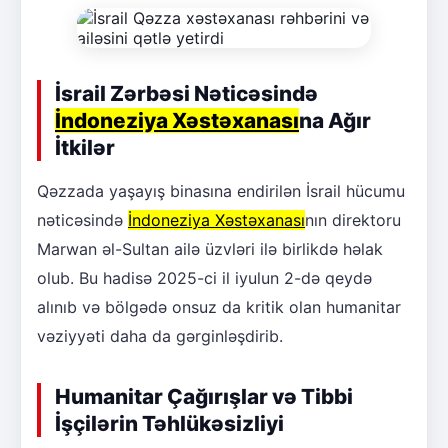
İsrail Zərbəsi Nəticəsində
İndoneziya Xəstəxanası
na Ağır
İtkilər
Qəzzada yaşayış binasına endirilən İsrail hücumu
nəticəsində
İndoneziya Xəstəxanası
nın direktoru
Marwan əl-Sultan ailə üzvləri ilə birlikdə həlak
olub. Bu hadisə 2025-ci il iyulun 2-də qeydə
alınıb və bölgədə onsuz da kritik olan humanitar
vəziyyəti daha da gərginləşdirib.
Humanitar Çağırışlar və Tibbi
İşçilərin Təhlükəsizliyi