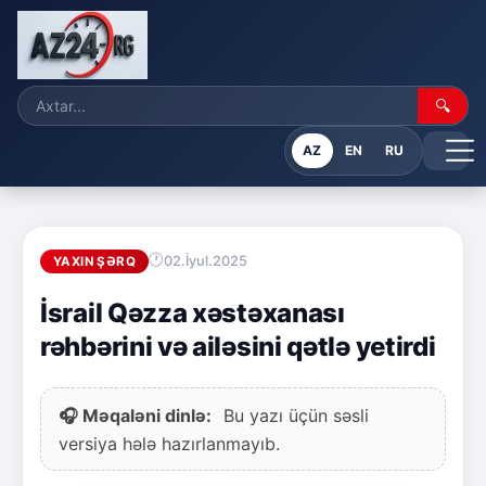
🔍
AZ
EN
RU
02.İyul.2025
YAXIN ŞƏRQ
İsrail Qəzza xəstəxanası
rəhbərini və ailəsini qətlə yetirdi
🎧 Məqaləni dinlə:
Bu yazı üçün səsli
versiya hələ hazırlanmayıb.