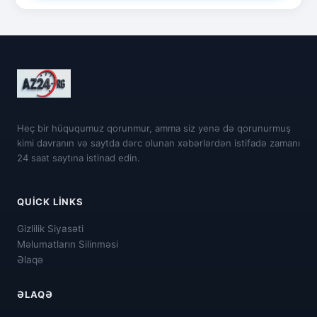
Heç bir hüququmuz qorunmur, amma siz yenə də qorunurmuş
kimi davranın və saytda dərc olunan xəbərlərdən istifadə zamanı
24 saat saytına istinad edin.
QUICK LINKS
Gizlilik Siyasəti
Məlumatların Silinməsi
Əlaqə
ƏLAQƏ