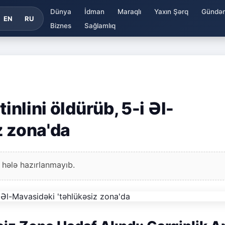
Dünya
İdman
Maraqlı
Yaxın Şərq
Gündə
EN
RU
Biznes
Sağlamlıq
inlini öldürüb, 5-i Əl-
z zona'da
 hələ hazırlanmayıb.