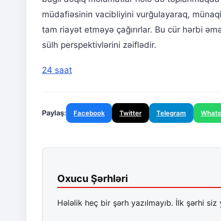
müdafiəsinin vacibliyini vurğulayaraq, münaq
tam riayət etməyə çağırırlar. Bu cür hərbi əmə
sülh perspektivlərini zəiflədir.
24 saat
Paylaş:
Facebook
Twitter
Telegram
What
Oxucu Şərhləri
Hələlik heç bir şərh yazılmayıb. İlk şərhi siz 