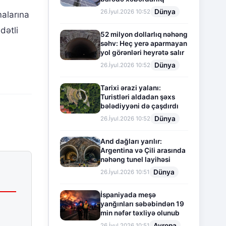
Dünya
26.İyul.2026 10:52
malarına
dətli
52 milyon dollarlıq nəhəng
səhv: Heç yerə aparmayan
yol görənləri heyrətə salır
Dünya
26.İyul.2026 10:52
Tarixi ərazi yalanı:
Turistləri aldadan şəxs
bələdiyyəni də çaşdırdı
Dünya
26.İyul.2026 10:52
And dağları yarılır:
Argentina və Çili arasında
nəhəng tunel layihəsi
Dünya
26.İyul.2026 10:51
İspaniyada meşə
yanğınları səbəbindən 19
min nəfər təxliyə olunub
Avropa
26.İyul.2026 10:51