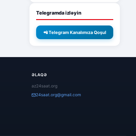
Telegramda izləyin
📲 Telegram Kanalımıza Qoşul
ƏLAQƏ
az24saat.org
24saat.org@gmail.com