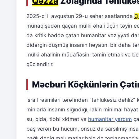
Qəzza
Zolağında Təhlükəsi
2025-ci il avqustun 29-u səhər saatlarında
Q
münaqişədən qaçan mülki əhali üçün təyin e
da kritik həddə çatan humanitar vəziyyəti da
didərgin düşmüş insanın həyatını bir daha təh
mülki əhalinin müdafiəsini təmin etmək və be
gücləndirir.
Məcburi Köçkünlərin Çətin
İsrail rəsmiləri tərəfindən "təhlükəsiz dəhliz"
minlərlə insanın sığındığı, lakin minimal həyat
su, qida, tibbi xidmət və
humanitar yardım
ça
baş verən bu hücum, onsuz da sarsılmış insanl
bağlı dəqiq məlumatlar hələ də toplanmaqda 