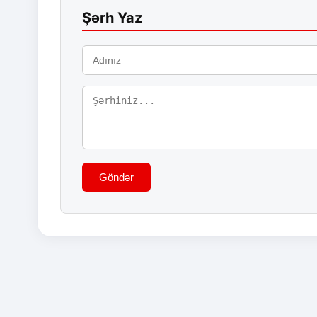
Şərh Yaz
Göndər