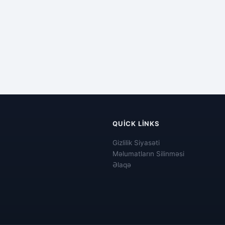
QUICK LINKS
Gizlilik Siyasəti
Məlumatların Silinməsi
Əlaqə