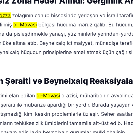
z Zona Hədəf Alındı: Gərginlik Ar
əzza
zolağının cənub hissəsində yerləşən və İsrail tərəf
dilmiş
əl-Məvasi
bölgəsi hücuma məruz qalıb. Bu hücum
ha da pisləşdirməklə yanaşı, yüz minlərlə yerindən-yur
lükə altına atıb. Beynəlxalq ictimaiyyət, münaqişə tərəfl
ynəlxalq hüququn prinsiplərinə əməl etmək üçün çağırışla
 Şəraiti və Beynəlxalq Reaksiyala
 kimi elan edilən
əl-Məvasi
ərazisi, müharibənin əvvəlində
 şəraiti ilə mübarizə apardığı bir yerdir. Burada yaşayan 
tışmazlığı kimi kəskin problemlərlə üzləşir. Səhər saatla
arın təhlükəsizlik ümidlərini tamamilə alt-üst edib. Had
davam edir, lakin beynəlxalq qurumlar mülki əhalinin