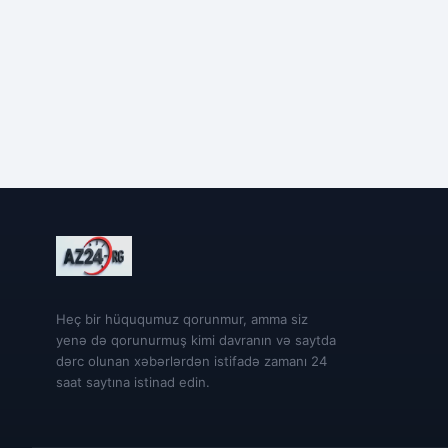
Heç bir hüququmuz qorunmur, amma siz
yenə də qorunurmuş kimi davranın və saytda
dərc olunan xəbərlərdən istifadə zamanı 24
saat saytına istinad edin.