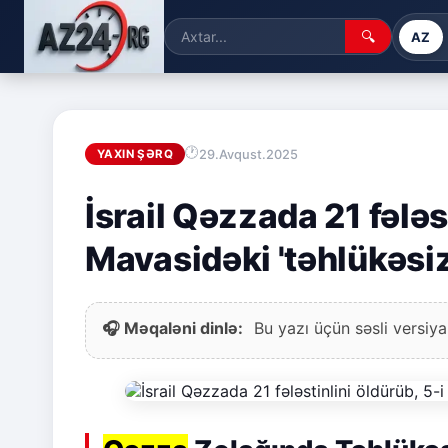
🔍
AZ
29.Avqust.2025
YAXIN ŞƏRQ
İsrail Qəzzada 21 fələst
Mavasidəki 'təhlükəsi
🎧 Məqaləni dinlə:
Bu yazı üçün səsli versiya