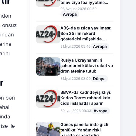
tır
televiziya fəaliyyətinə
fasilə verir
03.Avqust.2026 00:59
Avropa
indən
, onsuz
ABŞ-da qızılca yayılması:
Son 35 ilin rekord
dundan
göstəricisi müşahidə
ərinə
olunur
Avropa
31.İyul.2026 05:46
rını
Rusiya Ukraynanın iri
şəhərlərini kütləvi raket və
dron atəşinə tutub
Dünya
31.İyul.2026 03:09
r
BBVA-da kadr dəyişikliyi:
n bəri
Karlos Torres rəhbərlikdə
ciddi islahatlar aparır
əhali
Avropa
30.İyul.2026 09:33
rında
Günəş panellərində gizli
isə ilə
təhlükə: Yanğın riski
barədə xəbərdarlıq