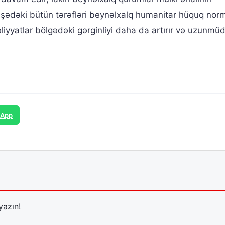
işədəki bütün tərəfləri beynəlxalq humanitar hüquq nor
liyyatlar bölgədəki gərginliyi daha da artırır və uzunmüd
sApp
yazın!