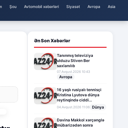
m
Şou
Avtomobil xəbərləri
Siyasət
Avropa
Asia
Ən Son Xəbərlər
Tanınmış televiziya
ulduzu Stiven Ber
saxlanılıb
07.Avqust.2026 10:43
Avropa
16 yaşlı rusiyalı tennisçi
Kristina Lyutova dünya
reytinqində ciddi
irəliləyişə imza atdı
Dünya
04.Avqust.2026 11:06
Davina Makkol xərçənglə
mübarizədən sonra