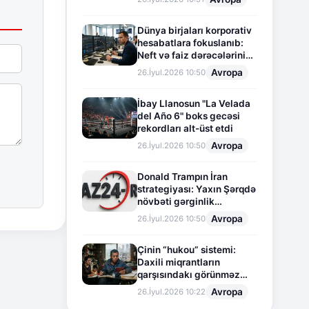
Dünya birjaları korporativ
hesabatlara fokuslanıb:
Neft və faiz dərəcələrinin
təsiri altında cari vəziyyət
Avropa
26.İyul.2026 10:50
İbay Llanosun "La Velada
del Año 6" boks gecəsi
rekordları alt-üst etdi
Avropa
26.İyul.2026 10:50
Donald Trampın İran
strategiyası: Yaxın Şərqdə
növbəti gərginlik
mərhələsi
Avropa
26.İyul.2026 10:50
Çinin “hukou” sistemi:
Daxili miqrantların
qarşısındakı görünməz
sədd
Avropa
26.İyul.2026 10:22