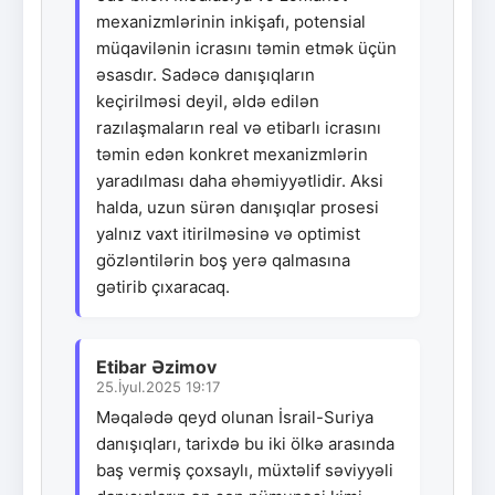
mexanizmlərinin inkişafı, potensial
müqavilənin icrasını təmin etmək üçün
əsasdır. Sadəcə danışıqların
keçirilməsi deyil, əldə edilən
razılaşmaların real və etibarlı icrasını
təmin edən konkret mexanizmlərin
yaradılması daha əhəmiyyətlidir. Aksi
halda, uzun sürən danışıqlar prosesi
yalnız vaxt itirilməsinə və optimist
gözləntilərin boş yerə qalmasına
gətirib çıxaracaq.
Etibar Əzimov
25.İyul.2025 19:17
Məqalədə qeyd olunan İsrail-Suriya
danışıqları, tarixdə bu iki ölkə arasında
baş vermiş çoxsaylı, müxtəlif səviyyəli