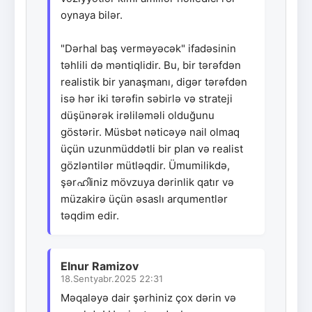
oynaya bilər.
"Dərhal baş verməyəcək" ifadəsinin
təhlili də məntiqlidir. Bu, bir tərəfdən
realistik bir yanaşmanı, digər tərəfdən
isə hər iki tərəfin səbirlə və strateji
düşünərək irəliləməli olduğunu
göstərir. Müsbət nəticəyə nail olmaq
üçün uzunmüddətli bir plan və realist
gözləntilər mütləqdir. Ümumilikdə,
şərഹിiniz mövzuya dərinlik qatır və
müzakirə üçün əsaslı arqumentlər
təqdim edir.
Elnur Ramizov
18.Sentyabr.2025 22:31
Məqaləyə dair şərhiniz çox dərin və