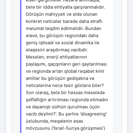
belə bir iddia ehtiyatla qarşılanmalıdır.
Görüşün mahiyyəti və əldə olunan
konkret nəticələr barədə daha ətraflı
məlumat təqdim edilməlidir. Bundan
əlavə, bu görüşün regiondakı daha
geniş iqtisadi və sosial dinamika ilə
əlaqəsini araşdırmaq vacibdir.
Məsələn, enerji ehtiyatlarının
paylaşımı, qaçqınların geri qaytarılması
və regionda artan qlobal rəqabət kimi
amillər bu görüşün gedişatına və
nəticələrinə necə təsir göstərə bilər?
Son olaraq, belə bir həssas məsələdə
şəffaflığın artırılması regionda etimadın
və dayanıqlı sülhün qurulması üçün
vacib deyilmi?'. Bu şərhiə 'disagreeing'
üslubunda, məqalənin əsas
mövzusunu ('İsrail-Suriya görüşməsi')