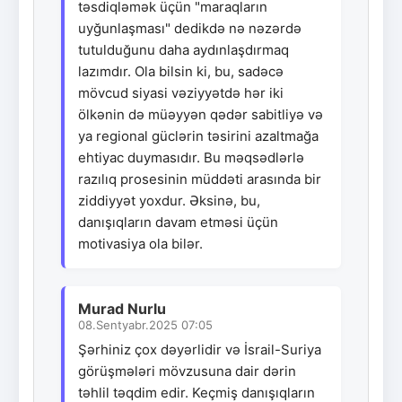
təsdiqləmək üçün "maraqların
uyğunlaşması" dedikdə nə nəzərdə
tutulduğunu daha aydınlaşdırmaq
lazımdır. Ola bilsin ki, bu, sadəcə
mövcud siyasi vəziyyətdə hər iki
ölkənin də müəyyən qədər sabitliyə və
ya regional güclərin təsirini azaltmağa
ehtiyac duymasıdır. Bu məqsədlərlə
razılıq prosesinin müddəti arasında bir
ziddiyyət yoxdur. Əksinə, bu,
danışıqların davam etməsi üçün
motivasiya ola bilər.
Murad Nurlu
08.Sentyabr.2025 07:05
Şərhiniz çox dəyərlidir və İsrail-Suriya
görüşmələri mövzusuna dair dərin
təhlil təqdim edir. Keçmiş danışıqların