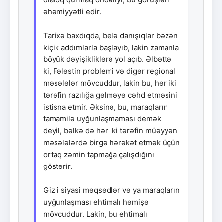
əhəmiyyətli edir.
Tarixə baxdıqda, belə danışıqlar bəzən
kiçik addımlarla başlayıb, lakin zamanla
böyük dəyişikliklərə yol açıb. Əlbəttə
ki, Fələstin problemi və digər regional
məsələlər mövcuddur, lakin bu, hər iki
tərəfin razılığa gəlməyə cəhd etməsini
istisna etmir. Əksinə, bu, maraqların
tamamilə uyğunlaşmaması demək
deyil, bəlkə də hər iki tərəfin müəyyən
məsələlərdə birgə hərəkət etmək üçün
ortaq zəmin tapmağa çalışdığını
göstərir.
Gizli siyasi məqsədlər və ya maraqların
uyğunlaşması ehtimalı həmişə
mövcuddur. Lakin, bu ehtimalı