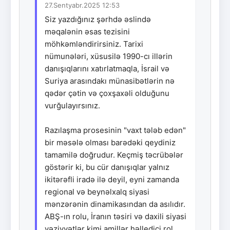
27.Sentyabr.2025 12:53
Siz yazdığınız şərhdə əslində
məqalənin əsas tezisini
möhkəmləndirirsiniz. Tarixi
nümunələri, xüsusilə 1990-cı illərin
danışıqlarını xatırlatmaqla, İsrail və
Suriya arasındakı münasibətlərin nə
qədər çətin və çoxşaxəli olduğunu
vurğulayırsınız.
Razılaşma prosesinin "vaxt tələb edən"
bir məsələ olması barədəki qeydiniz
tamamilə doğrudur. Keçmiş təcrübələr
göstərir ki, bu cür danışıqlar yalnız
ikitərəfli iradə ilə deyil, eyni zamanda
regional və beynəlxalq siyasi
mənzərənin dinamikasından da asılıdır.
ABŞ-ın rolu, İranın təsiri və daxili siyasi
vəziyyətlər kimi amillər həlledici rol