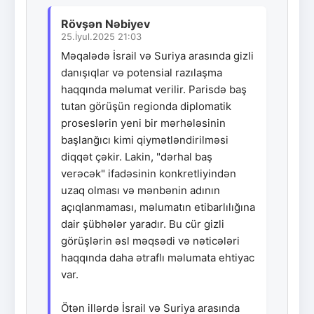
Rövşən Nəbiyev
25.İyul.2025 21:03
Məqalədə İsrail və Suriya arasında gizli
danışıqlar və potensial razılaşma
haqqında məlumat verilir. Parisdə baş
tutan görüşün regionda diplomatik
proseslərin yeni bir mərhələsinin
başlanğıcı kimi qiymətləndirilməsi
diqqət çəkir. Lakin, "dərhal baş
verəcək" ifadəsinin konkretliyindən
uzaq olması və mənbənin adının
açıqlanmaması, məlumatın etibarlılığına
dair şübhələr yaradır. Bu cür gizli
görüşlərin əsl məqsədi və nəticələri
haqqında daha ətraflı məlumata ehtiyac
var.
Ötən illərdə İsrail və Suriya arasında