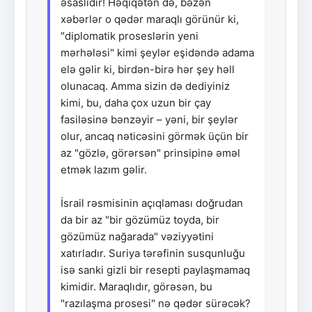
əsaslıdır! Həqiqətən də, bəzən
xəbərlər o qədər maraqlı görünür ki,
"diplomatik proseslərin yeni
mərhələsi" kimi şeylər eşidəndə adama
elə gəlir ki, birdən-birə hər şey həll
olunacaq. Amma sizin də dediyiniz
kimi, bu, daha çox uzun bir çay
fasiləsinə bənzəyir – yəni, bir şeylər
olur, ancaq nəticəsini görmək üçün bir
az "gözlə, görərsən" prinsipinə əməl
etmək lazım gəlir.
İsrail rəsmisinin açıqlaması doğrudan
da bir az "bir gözümüz toyda, bir
gözümüz nağarada" vəziyyətini
xatırladır. Suriya tərəfinin susqunluğu
isə sanki gizli bir resepti paylaşmamaq
kimidir. Maraqlıdır, görəsən, bu
"razılaşma prosesi" nə qədər sürəcək?