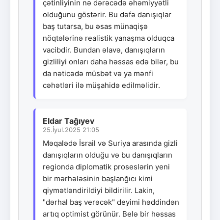
çətinliyinin nə dərəcədə əhəmiyyətli
olduğunu göstərir. Bu dəfə danışıqlar
baş tutarsa, bu əsas münaqişə
nöqtələrinə realistik yanaşma olduqca
vacibdir. Bundan əlavə, danışıqların
gizliliyi onları daha həssas edə bilər, bu
da nəticədə müsbət və ya mənfi
cəhətləri ilə müşahidə edilməlidir.
Eldar Tağıyev
25.İyul.2025 21:05
Məqalədə İsrail və Suriya arasında gizli
danışıqların olduğu və bu danışıqların
regionda diplomatik proseslərin yeni
bir mərhələsinin başlanğıcı kimi
qiymətləndirildiyi bildirilir. Lakin,
"dərhal baş verəcək" deyimi həddindən
artıq optimist görünür. Belə bir həssas