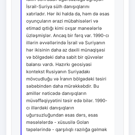
İsrail-Suriya sülh danışıqlarını
xatırladır. Hər iki halda da, həm də əsas
oyunçuların ərazi mübahisələri və
etimad qıtlığı kimi oxşar maneələrlə
üzləşmişlər. Ancaq bir fərq var. 1990-cı
illərin əvvəllərində İsrail və Suriyanın
hər ikisinin daha az daxili münaqişəsi
və bölgədəki daha sabit bir qüvvələr
balansı vardı. Hazırkı geosiyasi
kontekst Rusiyanın Suriyadakı
mövcudluğu və İranın bölgədəki təsiri
səbəbindən daha mürəkkəbdir. Bu
amillər nəticədə danışıqların
müvəffəqiyyətini təsir edə bilər. 1990-
cı illərdəki danışıqların
uğursuzluğundan əsas dərs, əsas
məsələlərdə - xüsusilə Golan
təpələrində - qarşılıqlı razılığa gəlmək