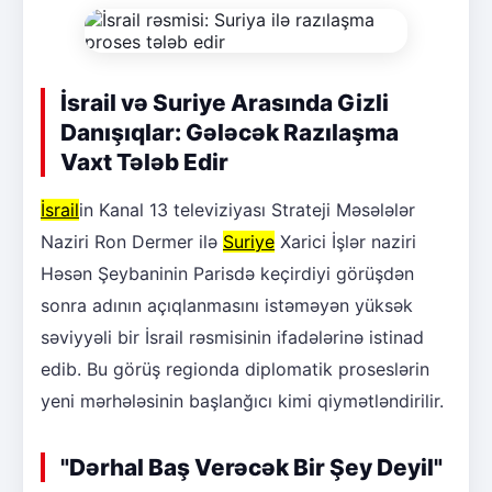
İsrail və Suriye Arasında Gizli
Danışıqlar: Gələcək Razılaşma
Vaxt Tələb Edir
İsrail
in Kanal 13 televiziyası Strateji Məsələlər
Naziri Ron Dermer ilə
Suriye
Xarici İşlər naziri
Həsən Şeybaninin Parisdə keçirdiyi görüşdən
sonra adının açıqlanmasını istəməyən yüksək
səviyyəli bir İsrail rəsmisinin ifadələrinə istinad
edib. Bu görüş regionda diplomatik proseslərin
yeni mərhələsinin başlanğıcı kimi qiymətləndirilir.
"Dərhal Baş Verəcək Bir Şey Deyil"