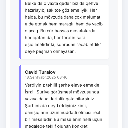
Bəlkə də o vaxta qədər biz də qəhvə
hazırlayıb, sakitcə gözləməliyik. Hər
halda, bu mövzuda daha çox məlumat
əldə etmək həm maraqlı, həm də vacib
olacaq. Bu cür həssas məsələlərdə,
həqiqətən də, hər tərəfin səsi
eşidilməlidir ki, sonradan "əcəb etdik"
deyə peşman olmayasan.
Cavid Turalov
18.Sentyabr.2025 03:46
Verdiyiniz təhlili şərhə əlavə etməklə,
İsrail-Suriya görüşməsi mövzusunda
yazıya daha dərinlik qata bilərsiniz.
Şərhinizdə qeyd etdiyiniz kimi,
danışıqların uzunmüddətli olması real
bir məsələdir. Bu məsələnin həlli üçün
məqalədə təklif olunan konkret