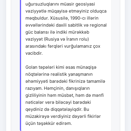
uğursuzluqlarını müasir geosiyasi
vəziyyətlə müqayisə etməyiniz olduqca
məqbuldur. Xüsusilə, 1990-cı illərin
əvvəllərindəki daxili sabitlik və regional
güc balansı ilə indiki mürəkkəb
vəziyyət (Rusiya və İranın rolu)
arasındakı fərqləri vurğulamanız çox
vacibdir.
Golan təpələri kimi əsas münaqişə
nöqtələrinə realistik yanaşmanın
əhəmiyyəti barədəki fikrinizə tamamilə
razıyam. Həmçinin, danışıqların
gizliliyinin həm müsbət, həm də mənfi
nəticələr verə biləcəyi barədəki
qeydiniz də diqqətəlayiqdir. Bu
müzakirəyə verdiyiniz dəyərli fikirlər
üçün təşəkkür edirəm.