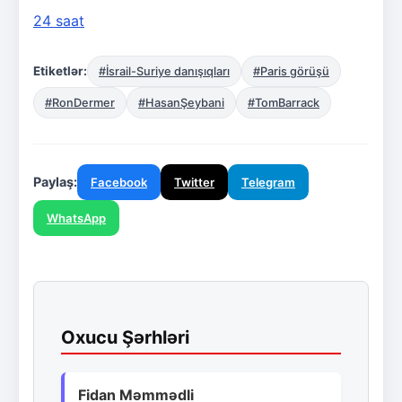
24 saat
Etiketlər:
#İsrail-Suriye danışıqları
#Paris görüşü
#RonDermer
#HasanŞeybani
#TomBarrack
Paylaş:
Facebook
Twitter
Telegram
WhatsApp
Oxucu Şərhləri
Fidan Məmmədli