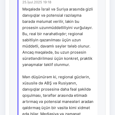
25.İyul.2025 19:18
Məqalədə İsrail və Suriya arasında gizli
danışıqlar və potensial razılaşma
barədə məlumat verilir, lakin bu
prosesin uzunmüddətliliyini vurğulayır.
Bu, real bir narahatlıqdır; regional
sabitliyin qazanılması üçün uzun
müddətli, davamlı səylər tələb olunur.
Ancaq məqalədə, bu uzun prosesin
sürətləndirilməsi üçün konkret, praktik
yanaşmalar təklif olunmur.
Mən düşünürəm ki, regional güclərin,
xüsusilə də ABŞ və Rusiyanın,
danışıqlar prosesinə daha fəal şəkildə
qoşulması, tərəflər arasında etimadı
artırmaq və potensial maneələri aradan
qaldırmaq üçün bir vasitə kimi xidmət
edə bilər. Mediasiya və zəmanət