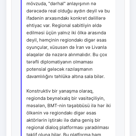
mövzuda, "dərhal" anlayışının nə
dərəcədə real olduğu aydın deyil və bu
ifadənin arxasındakı konkret dəlillərə
ehtiyac var. Regional sabitliyin əldə
edilməsi üçün yalnız iki ölkə arasında
deyil, həmçinin regiondakı digər əsas
oyunçular, xüsusən də İran və Livanla
əlaqələr də nəzərə alınmalıdır. Bu çox
tərəfli diplomatiyanın olmaması
potensial gələcək razılaşmanın
davamlılığını təhlükə altına sala bilər.
Konstruktiv bir yanaşma olaraq,
regionda beynəlxalq bir vasitəçiliyin,
məsələn, BMT-nin təşəbbüsü ilə hər iki
ölkənin və regiondakı digər əsas
aktörlərin iştirakı ilə daha geniş bir
regional dialoq platforması yaradılması
təklif oluna bilər. Bu platforma həm