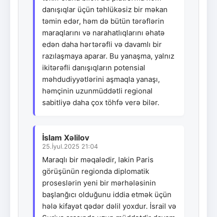
danışıqlar üçün təhlükəsiz bir məkan
təmin edər, həm də bütün tərəflərin
maraqlarını və narahatlıqlarını əhatə
edən daha hərtərəfli və davamlı bir
razılaşmaya aparar. Bu yanaşma, yalnız
ikitərəfli danışıqların potensial
məhdudiyyətlərini aşmaqla yanaşı,
həmçinin uzunmüddətli regional
sabitliyə daha çox töhfə verə bilər.
İslam Xəlilov
25.İyul.2025 21:04
Maraqlı bir məqalədir, lakin Paris
görüşünün regionda diplomatik
proseslərin yeni bir mərhələsinin
başlanğıcı olduğunu iddia etmək üçün
hələ kifayət qədər dəlil yoxdur. İsrail və