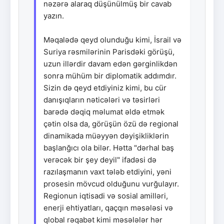
nəzərə alaraq düşünülmüş bir cavab
yazın.
Məqalədə qeyd olunduğu kimi, İsrail və
Suriya rəsmilərinin Parisdəki görüşü,
uzun illərdir davam edən gərginlikdən
sonra mühüm bir diplomatik addımdır.
Sizin də qeyd etdiyiniz kimi, bu cür
danışıqların nəticələri və təsirləri
barədə dəqiq məlumat əldə etmək
çətin olsa da, görüşün özü də regional
dinamikada müəyyən dəyişikliklərin
başlanğıcı ola bilər. Hətta "dərhal baş
verəcək bir şey deyil" ifadəsi də
razılaşmanın vaxt tələb etdiyini, yəni
prosesin mövcud olduğunu vurğulayır.
Regionun iqtisadi və sosial amilləri,
enerji ehtiyatları, qaçqın məsələsi və
qlobal rəqabət kimi məsələlər hər