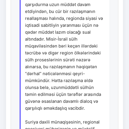
qarşıdurma uzun müddət davam
etdiyindən, bu cür bir razılaşmanın
reallaşması halında, regionda siyasi və
iqtisadi sabitliyin yaranması üçün nə
qədər müddət lazım olacağı sual
altındadır. Misir-İsrail sülh
müqaviləsindən bəri keçən illərdəki
təcrübə və digər region ölkələrindəki
sülh proseslərinin sürəti nəzərə
alınarsa, bu razılaşmanın həqiqətən
“dərhal” nəticələnməsi qeyri-
mümkündür. Hətta razılaşma əldə
olunsa belə, uzunmüddətli sülhün
təmin edilməsi üçün tərəflər arasında
güvənə əsaslanan davamlı dialoq və
qarşılıqlı əməkdaşlıq vacibdir.
Suriya daxili münaqişəsinin, regional
geosiyasi mübarizənin və müxtəlif