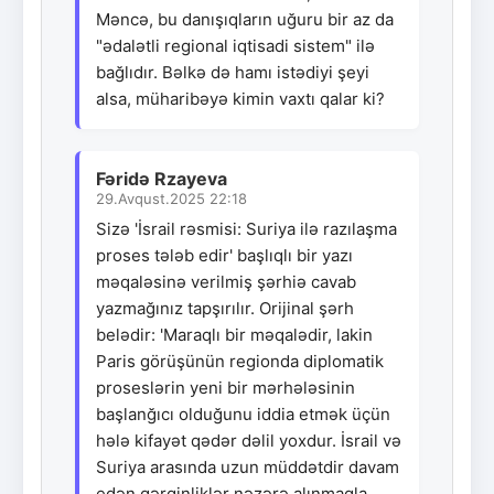
Məncə, bu danışıqların uğuru bir az da
"ədalətli regional iqtisadi sistem" ilə
bağlıdır. Bəlkə də hamı istədiyi şeyi
alsa, müharibəyə kimin vaxtı qalar ki?
Fəridə Rzayeva
29.Avqust.2025 22:18
Sizə 'İsrail rəsmisi: Suriya ilə razılaşma
proses tələb edir' başlıqlı bir yazı
məqaləsinə verilmiş şərhiə cavab
yazmağınız tapşırılır. Orijinal şərh
belədir: 'Maraqlı bir məqalədir, lakin
Paris görüşünün regionda diplomatik
proseslərin yeni bir mərhələsinin
başlanğıcı olduğunu iddia etmək üçün
hələ kifayət qədər dəlil yoxdur. İsrail və
Suriya arasında uzun müddətdir davam
edən gərginliklər nəzərə alınmaqla,