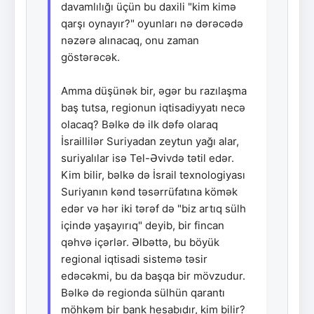
davamlılığı üçün bu daxili "kim kimə
qarşı oynayır?" oyunları nə dərəcədə
nəzərə alınacaq, onu zaman
göstərəcək.
Amma düşünək bir, əgər bu razılaşma
baş tutsa, regionun iqtisadiyyatı necə
olacaq? Bəlkə də ilk dəfə olaraq
İsraillilər Suriyadan zeytun yağı alar,
suriyalılar isə Tel-Əvivdə tətil edər.
Kim bilir, bəlkə də İsrail texnologiyası
Suriyanın kənd təsərrüfatına kömək
edər və hər iki tərəf də "biz artıq sülh
içində yaşayırıq" deyib, bir fincan
qəhvə içərlər. Əlbəttə, bu böyük
regional iqtisadi sistemə təsir
edəcəkmi, bu da başqa bir mövzudur.
Bəlkə də regionda sülhün qarantı
möhkəm bir bank hesabıdır, kim bilir?