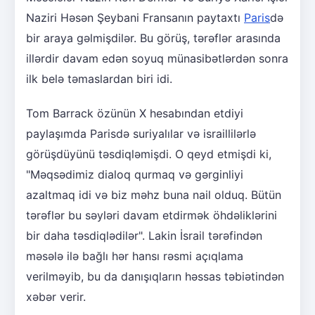
Naziri Həsən Şeybani Fransanın paytaxtı
Paris
də
bir araya gəlmişdilər. Bu görüş, tərəflər arasında
illərdir davam edən soyuq münasibətlərdən sonra
ilk belə təmaslardan biri idi.
Tom Barrack özünün X hesabından etdiyi
paylaşımda Parisdə suriyalılar və israillilərlə
görüşdüyünü təsdiqləmişdi. O qeyd etmişdi ki,
"Məqsədimiz dialoq qurmaq və gərginliyi
azaltmaq idi və biz məhz buna nail olduq. Bütün
tərəflər bu səyləri davam etdirmək öhdəliklərini
bir daha təsdiqlədilər". Lakin İsrail tərəfindən
məsələ ilə bağlı hər hansı rəsmi açıqlama
verilməyib, bu da danışıqların həssas təbiətindən
xəbər verir.