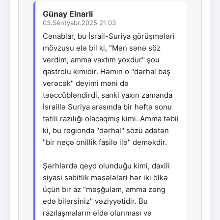
Günay Elnarli
03.Sentyabr.2025 21:03
Cənablar, bu İsrail-Suriya görüşmələri
mövzusu elə bil ki, "Mən sənə söz
verdim, amma vaxtım yoxdur" şou
qastrolu kimidir. Həmin o "dərhal baş
verəcək" deyimi məni də
təəccübləndirdi, sanki yaxın zamanda
İsraillə Suriya arasında bir həftə sonu
tətili razılığı olacaqmış kimi. Amma təbii
ki, bu regionda "dərhal" sözü adətən
"bir neçə onillik fasilə ilə" deməkdir.
Şərhlərdə qeyd olunduğu kimi, daxili
siyasi sabitlik məsələləri hər iki ölkə
üçün bir az "məşğulam, amma zəng
edə bilərsiniz" vəziyyətidir. Bu
razılaşmaların əldə olunması və