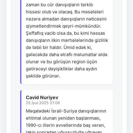
zaman bu cür danışıqların tərkib
hissəsi olub və olacaq. Bu məsələləri
nəzərə almadan danışıqların nəticəsini
qiymətləndirmək qeyri-mümkündür.
Şəffaflıq vacib olsa da, bu kimi həssas
danışıqların ilkin mərhələlərində gizlilik
də təbii bir haldır. Ümid edək ki,
gələcəkdə daha ətraflı məlumatlar əldə
olunar və bu görüşün region üçün
gətirəcəyi dəyişikliklər daha aydın
şəkildə görünər.
Cavid Nuriyev
25.İyul.2025 21:06
Məqalədəki İsrail-Suriya danışıqlarının
ehtimal olunan yenidən başlanması,
1990-cı illərin əvvəllərində baş verən,
lakin sonradan uğursuzluğa uğrayan