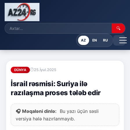
🔍
AZ
EN
RU
25.İyul.2025
DÜNYA
İsrail rəsmisi: Suriya ilə
razılaşma proses tələb edir
🎧 Məqaləni dinlə:
Bu yazı üçün səsli
versiya hələ hazırlanmayıb.