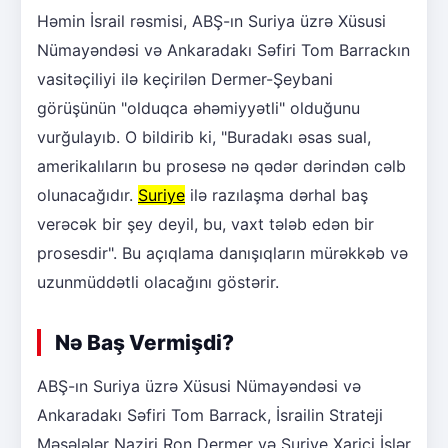
Həmin İsrail rəsmisi, ABŞ-ın Suriya üzrə Xüsusi
Nümayəndəsi və Ankaradakı Səfiri Tom Barrackın
vasitəçiliyi ilə keçirilən Dermer-Şeybani
görüşünün "olduqca əhəmiyyətli" olduğunu
vurğulayıb. O bildirib ki, "Buradakı əsas sual,
amerikalıların bu prosesə nə qədər dərindən cəlb
olunacağıdır.
Suriye
ilə razılaşma dərhal baş
verəcək bir şey deyil, bu, vaxt tələb edən bir
prosesdir". Bu açıqlama danışıqların mürəkkəb və
uzunmüddətli olacağını göstərir.
Nə Baş Vermişdi?
ABŞ-ın Suriya üzrə Xüsusi Nümayəndəsi və
Ankaradakı Səfiri Tom Barrack, İsrailin Strateji
Məsələlər Naziri Ron Dermer və Suriye Xarici İşlər