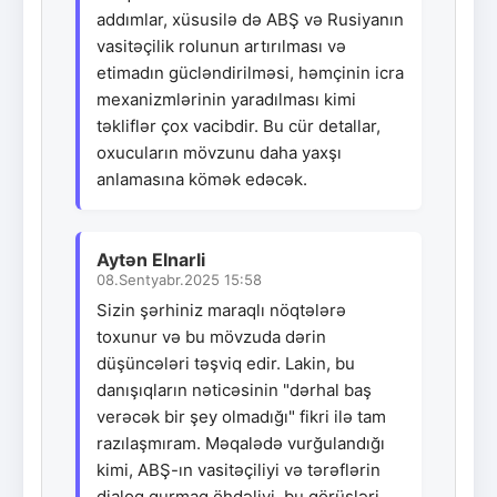
addımlar, xüsusilə də ABŞ və Rusiyanın
vasitəçilik rolunun artırılması və
etimadın gücləndirilməsi, həmçinin icra
mexanizmlərinin yaradılması kimi
təkliflər çox vacibdir. Bu cür detallar,
oxucuların mövzunu daha yaxşı
anlamasına kömək edəcək.
Aytən Elnarli
08.Sentyabr.2025 15:58
Sizin şərhiniz maraqlı nöqtələrə
toxunur və bu mövzuda dərin
düşüncələri təşviq edir. Lakin, bu
danışıqların nəticəsinin "dərhal baş
verəcək bir şey olmadığı" fikri ilə tam
razılaşmıram. Məqalədə vurğulandığı
kimi, ABŞ-ın vasitəçiliyi və tərəflərin
dialoq qurmaq öhdəliyi, bu görüşləri