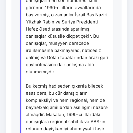
danışıqların ən son nümunəsi kimi
görünür. 1990-cı illərin əvvəllərində
baş vermiş, o zamanlar İsrail Baş Naziri
Yitzhak Rabin və Suriya Prezidenti
Hafez Əsəd arasında aparılmış
danışıqlar xüsusilə diqqət çəkir. Bu
danışıqlar, müəyyən dərəcədə
irəliləməsinə baxmayaraq, nəticəsiz
qalmış və Golan təpələrindən ərazi geri
qaytarılmasına dair anlaşma əldə
olunmamışdır.
Bu keçmiş hadisədən çıxarıla biləcək
əsas dərs, bu cür danışıqların
kompleksliyi və həm regional, həm də
beynəlxalq amillərdən asılılığını nəzərə
almaqdır. Məsələn, 1990-cı illərdəki
danışıqlara regional sabitlik və ABŞ-ın
rolunun dəyişkənliyi əhəmiyyətli təsir