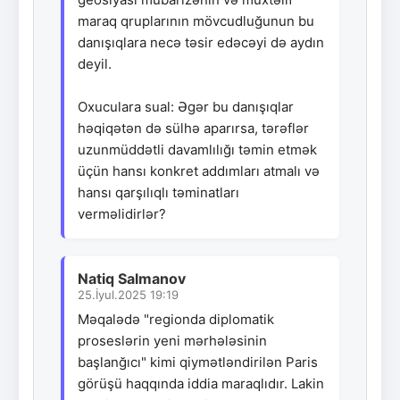
maraq qruplarının mövcudluğunun bu
danışıqlara necə təsir edəcəyi də aydın
deyil.
Oxuculara sual: Əgər bu danışıqlar
həqiqətən də sülhə aparırsa, tərəflər
uzunmüddətli davamlılığı təmin etmək
üçün hansı konkret addımları atmalı və
hansı qarşılıqlı təminatları
verməlidirlər?
Natiq Salmanov
25.İyul.2025 19:19
Məqalədə "regionda diplomatik
proseslərin yeni mərhələsinin
başlanğıcı" kimi qiymətləndirilən Paris
görüşü haqqında iddia maraqlıdır. Lakin