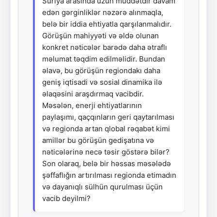
Suriya arasında uzun müddətdir davam
edən gərginliklər nəzərə alınmaqla,
belə bir iddia ehtiyatla qarşılanmalıdır.
Görüşün mahiyyəti və əldə olunan
konkret nəticələr barədə daha ətraflı
məlumat təqdim edilməlidir. Bundan
əlavə, bu görüşün regiondakı daha
geniş iqtisadi və sosial dinamika ilə
əlaqəsini araşdırmaq vacibdir.
Məsələn, enerji ehtiyatlarının
paylaşımı, qaçqınların geri qaytarılması
və regionda artan qlobal rəqabət kimi
amillər bu görüşün gedişatına və
nəticələrinə necə təsir göstərə bilər?
Son olaraq, belə bir həssas məsələdə
şəffaflığın artırılması regionda etimadın
və dayanıqlı sülhün qurulması üçün
vacib deyilmi?