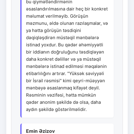
bu qiymətləndirmənin
əsaslandırılmasına dair heç bir konkret
məlumat verilməyib. Görüşün
məzmunu, əldə olunan razılaşmalar, və
ya hətta görüşün təsdiqini
dəqiqləşdirən müstəqil mənbələrə
istinad yoxdur. Bu qədər əhəmiyyətli
bir iddianın doğruluğunu təsdiqləyən
daha konkret dəlillər və ya müstəqil
mənbələrə istinad edilməsi məqalənin
etibarlılığını artırar. "Yüksək səviyyəli
bir İsrail rəsmisi" kimi qeyri-müəyyən
mənbəyə əsaslanmaq kifayət deyil.
Rəsminin vəzifəsi, hətta mümkün
qədər anonim şəkildə də olsa, daha
aydın şəkildə göstərilməlidir.
Emin Əzizov