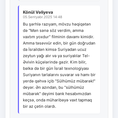
Könül Vəliyeva
05.Sentyabr.2025 14:48
Bu şərhlə razıyam, mövzu həqiqətən
də "Mən sənə söz verdim, amma
vaxtım yoxdur" filminin davamı kimidir.
Amma təsəvvür edin, bir gün doğrudan
da İsraildən kimsə Suriyadan ucuz
zeytun yağı alır və ya suriyalılar Tel-
Əvivin küçələrində gəzir. Kim bilir,
bəlkə də bir gün İsrail texnologiyası
Suriyanın tarlalarını suvarar və hamı bir
yerdə qəhvə içib "Sülhümüz mübarək!"
deyər. Ən azından, bu "sülhümüz
mübarək" deyimi bank hesabımızdan
keçsə, onda müharibəyə vaxt tapmaq
bir az çətin olardı.