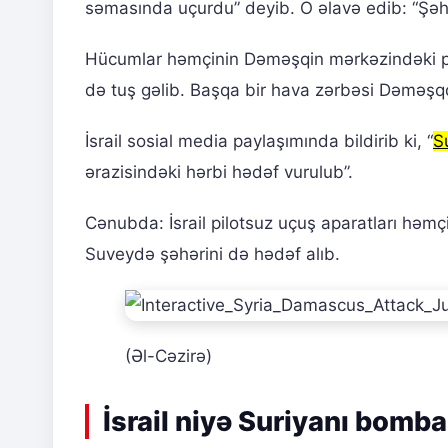
səmasında uçurdu” deyib. O əlavə edib: “Şəh
Hücumlar həmçinin Dəməşqin mərkəzindəki pr
də tuş gəlib. Başqa bir hava zərbəsi Dəməşqd
İsrail sosial media paylaşımında bildirib ki, “
S
ərazisindəki hərbi hədəf vurulub”.
Cənubda: İsrail pilotsuz uçuş aparatları həmç
Suveydə şəhərini də hədəf alıb.
(Əl-Cəzirə)
İsrail niyə Suriyanı bomba