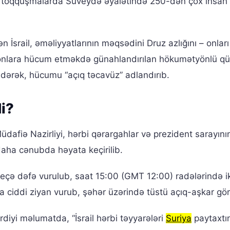
 toqquşmalarda Suveydə əyalətində 250-dən çox insan 
n İsrail, əməliyyatlarının məqsədini Druz azlığını – onları
 onlara hücum etməkdə günahlandırılan hökumətyönlü qü
ərək, hücumu “açıq təcavüz” adlandırıb.
i?
fiə Nazirliyi, hərbi qərargahlar və prezident sarayını
 daha cənubda həyata keçirilib.
 neçə dəfə vurulub, saat 15:00 (GMT 12:00) radələrində i
ura ciddi ziyan vurub, şəhər üzərində tüstü açıq-aşkar gö
iyi məlumatda, “İsrail hərbi təyyarələri
Suriya
paytaxtı