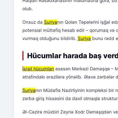
Haqları Rəsədxanasının məlumatına görə, bu
olub.
Onsuz da
Suriya
nın Qolan Təpələrini işğal edə
potensial müttəfiq hesab edir – qorumaq və
vurmaq olduğunu bildirib.
Suriya
bunu rədd ed
Hücumlar harada baş verd
İsrail hücumları
əsasən Mərkəzi Dəməşqə – Müda
ətrafındakı ərazilərə yönəlib. Əlavə zərbələr
Suriya
nın Müdafiə Nazirliyinin kompleksi bir
zərbə giriş hissəsini də daxil olmaqla strukt
Əl-Cəzirə müxbiri Zeynə Xodr Dəməşqdən verd