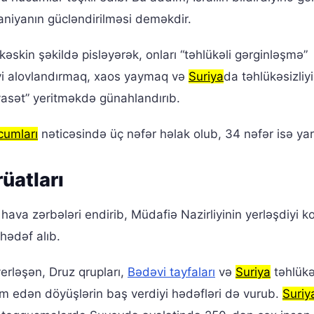
niyanın gücləndirilməsi deməkdir.
kəskin şəkildə pisləyərək, onları “təhlükəli gərginləşmə”
inliyi alovlandırmaq, xaos yaymaq və
Suriya
da təhlükəsizliy
asət” yeritməkdə günahlandırıb.
ücumları
nəticəsində üç nəfər həlak olub, 34 nəfər isə yar
rüatları
hava zərbələri endirib, Müdafiə Nazirliyinin yerləşdiyi k
 hədəf alıb.
rləşən, Druz qrupları,
Bədəvi tayfaları
və
Suriya
təhlükə
 edən döyüşlərin baş verdiyi hədəfləri də vurub.
Suriy