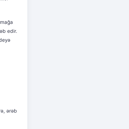
rımağa
əb edir.
 deyə
n
rə, ərəb