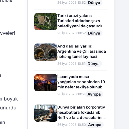
həlak
Dünya
26.İyul.2026 10:52
Tarixi ərazi yalanı:
Turistləri aldadan şəxs
bələdiyyəni də çaşdırdı
vvələri
Dünya
26.İyul.2026 10:52
And dağları yarılır:
Argentina və Çili arasında
nəhəng tunel layihəsi
Dünya
26.İyul.2026 10:51
n
İspaniyada meşə
yanğınları səbəbindən 19
min nəfər təxliyə olunub
Avropa
26.İyul.2026 10:51
ki böyük
Dünya birjaları korporativ
rünürdü.
hesabatlara fokuslanıb:
Neft və faiz dərəcələrinin
nın
təsiri altında cari vəziyyət
Avropa
26.İyul.2026 10:50