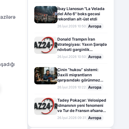
İbay Llanosun "La Velada
del Año 6" boks gecəsi
azilərə
rekordları alt-üst etdi
Avropa
26.İyul.2026 10:50
Donald Trampın İran
strategiyası: Yaxın Şərqdə
növbəti gərginlik
mərhələsi
Avropa
26.İyul.2026 10:50
aşadığı
Çinin “hukou” sistemi:
Daxili miqrantların
qarşısındakı görünməz
sədd
Avropa
26.İyul.2026 10:22
Tadey Pokaçar: Velosiped
idmanının yeni fenomeni
və Tur de Fransın əfsanəvi
səhifəsi
Avropa
26.İyul.2026 09:31