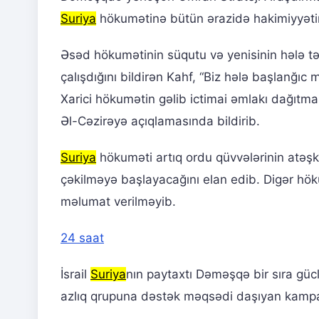
Suriya
hökumətinə bütün ərazidə hakimiyyəti
Əsəd hökumətinin süqutu və yenisinin hələ təşə
çalışdığını bildirən Kahf, “Biz hələ başlanğıc 
Xarici hökumətin gəlib ictimai əmlakı dağıtmas
Əl-Cəzirəyə açıqlamasında bildirib.
Suriya
hökuməti artıq ordu qüvvələrinin atəşk
çəkilməyə başlayacağını elan edib. Digər höku
məlumat verilməyib.
24 saat
İsrail
Suriya
nın paytaxtı Dəməşqə bir sıra gücl
azlıq qrupuna dəstək məqsədi daşıyan kampa