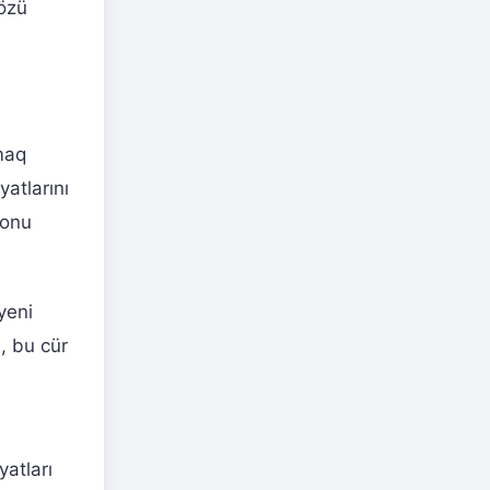
 özü
maq
atlarını
 onu
yeni
, bu cür
yatları