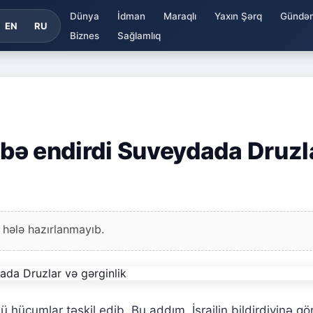
Dünya
İdman
Maraqlı
Yaxın Şərq
Gündə
EN
RU
Biznes
Sağlamlıq
ərbə endirdi Suveydada Druzl
 hələ hazırlanmayıb.
ü hücumlar təşkil edib. Bu addım, İsrailin bildirdiyinə gö