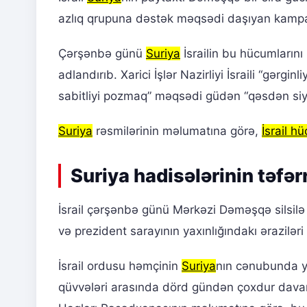
azlıq qrupuna dəstək məqsədi daşıyan kampa
Çərşənbə günü
Suriya
İsrailin bu hücumlarını 
adlandırıb. Xarici İşlər Nazirliyi İsraili “gərg
sabitliyi pozmaq” məqsədi güdən “qəsdən siy
Suriya
rəsmilərinin məlumatına görə,
İsrail h
Suriya hadisələrinin təfər
İsrail çərşənbə günü Mərkəzi Dəməşqə silsilə 
və prezident sarayının yaxınlığındakı əraziləri
İsrail ordusu həmçinin
Suriya
nın cənubunda ye
qüvvələri arasında dörd gündən çoxdur davam