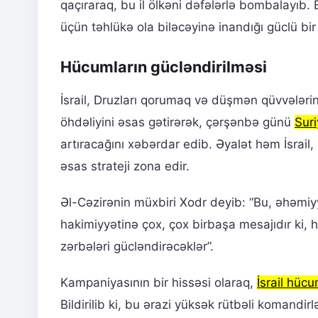
qaçıraraq, bu il ölkəni dəfələrlə bombalayıb. B
üçün təhlükə ola biləcəyinə inandığı güclü bi
Hücumların gücləndirilməsi
İsrail, Druzları qorumaq və düşmən qüvvələri
öhdəliyini əsas gətirərək, çərşənbə günü
Sur
artıracağını xəbərdar edib. Əyalət həm İsrail,
əsas strateji zona edir.
Əl-Cəzirənin müxbiri Xodr deyib: “Bu, əhəmiyyə
hakimiyyətinə çox, çox birbaşa mesajıdır ki,
zərbələri gücləndirəcəklər”.
Kampaniyasının bir hissəsi olaraq,
İsrail hücu
Bildirilib ki, bu ərazi yüksək rütbəli komandi