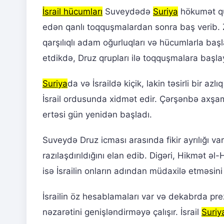
İsrail hücumları
Suveydədə
Suriya
hökumət qüv
edən qanlı toqquşmalardan sonra baş verib. Zo
qarşılıqlı adam oğurluqları və hücumlarla ba
etdikdə, Druz qrupları ilə toqquşmalara başlayıb
Suriya
da və İsraildə kiçik, lakin təsirli bir az
İsrail ordusunda xidmət edir. Çərşənbə axşa
ertəsi gün yenidən başladı.
Suveydə Druz icması arasında fikir ayrılığı var
razılaşdırıldığını elan edib. Digəri, Hikmət əl
isə İsrailin onların adından müdaxilə etməsini 
İsrailin öz hesablamaları var və dekabrda p
nəzarətini genişləndirməyə çalışır. İsrail
Suriy