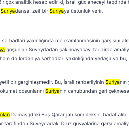
ir çox analitik hesab edir ki, İsrail güclənəcəyi təqdirdə
r
Suriya
dansa, zəif bir
Suriya
ya üstünlük verir.
n sərhədləri yaxınlığında möhkəmlənməsinin qarşısını al
iya
qoşunları Suveydədən çəkilməyəcəyi təqdirdə əməliyy
 həm də İordaniya sərhədləri yaxınlığında yerləşir və bu,
tli bir gərginləşmədir. Bu, İsrail rəhbərliyinin
Suriya
nın 
 hökumət qoşunlarını
Suriya
nın cənubundan geri çəkməsə
mları
Dəməşqdəki Baş Qərargah kompleksini hədəf alıb.
rlər tərəfindən Suveydədəki Druz qüvvələrinə qarşı əməliy