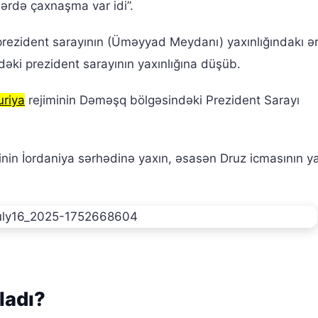
ərdə çaxnaşma var idi”.
ezident sarayının (Üməyyad Meydanı) yaxınlığındakı ər
əki prezident sarayının yaxınlığına düşüb.
uriya
rejiminin Dəməşq bölgəsindəki Prezident Sarayı
inin İordaniya sərhədinə yaxın, əsasən Druz icmasının y
ladı?