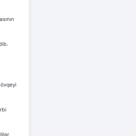
masının
dib.
mövqeyi
rbi
ilər