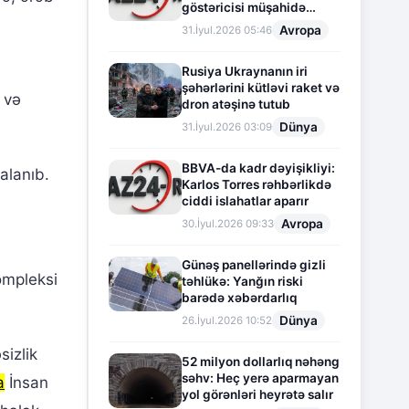
göstəricisi müşahidə
olunur
Avropa
31.İyul.2026 05:46
Rusiya Ukraynanın iri
şəhərlərini kütləvi raket və
i və
dron atəşinə tutub
Dünya
31.İyul.2026 03:09
BBVA-da kadr dəyişikliyi:
alanıb.
Karlos Torres rəhbərlikdə
ciddi islahatlar aparır
Avropa
30.İyul.2026 09:33
Günəş panellərində gizli
ompleksi
təhlükə: Yanğın riski
barədə xəbərdarlıq
Dünya
26.İyul.2026 10:52
sizlik
52 milyon dollarlıq nəhəng
səhv: Heç yerə aparmayan
a
İnsan
yol görənləri heyrətə salır