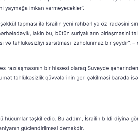
ni yaymağa imkan verməyəcəklər”.
kkül tapması ilə İsrailin yeni rəhbərliyə öz iradəsini sı
mərhələdəyik, lakin bu, bütün suriyalıların birləşməsini təl
ı və təhlükəsizliyi sarsıtması izaholunmaz bir şeydir”, –
əs razılaşmasının bir hissəsi olaraq Suveydə şəhərində
mət təhlükəsizlik qüvvələrinin geri çəkilməsi barədə isə
ü hücumlar təşkil edib. Bu addım, İsrailin bildirdiyinə gö
niyanın gücləndirilməsi deməkdir.