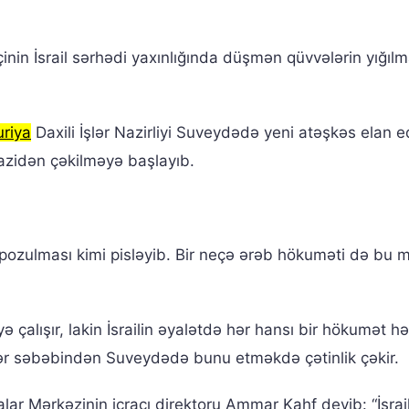
mçinin İsrail sərhədi yaxınlığında düşmən qüvvələrin yığıl
uriya
Daxili İşlər Nazirliyi Suveydədə yeni atəşkəs elan e
azidən çəkilməyə başlayıb.
pozulması kimi pisləyib. Bir neçə ərəb hökuməti də bu 
çalışır, lakin İsrailin əyalətdə hər hansı bir hökumət hə
lər səbəbindən Suveydədə bunu etməkdə çətinlik çəkir.
r Mərkəzinin icraçı direktoru Ammar Kahf deyib: “İsraill