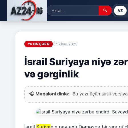
🔍
AZ
17.İyul.2025
YAXIN ŞƏRQ
İsrail Suriyaya niyə z
və gərginlik
🎧 Məqaləni dinlə:
Bu yazı üçün səsli versiya
İsrail
Suriya
nın paytaxtı Dəməşqə bir sıra gücl