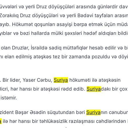
vələri və yerli Druz döyüşçüləri arasında günlərdir da
rakılıq Druz döyüşçüləri və yerli Bədəvi tayfaları arası
şlayıb. Hökumət qoşunları asayişi bərpa etmək üçün müd
lar və bəzi hallarda mülki şəxsləri hədəf aldıqları bildiri
lıq olan Druzlar, İsraildə sadiq müttəfiqlər hesab edilir və b
mı elan edilmiş atəşkəs tez bir zamanda pozuldu və döy
. Bir lider, Yaser Cərbu,
Suriya
hökuməti ilə atəşkəsin
-Hicri, hər hansı bir atəşkəsi rədd edib.
Suriya
dakı bir ço
istəmir.
rezident Bəşər Əsədin süqutundan bəri
Suriya
nın cənubu
a
ilə hər hansı bir təhlükəsizlik razılaşması cəhdlərində