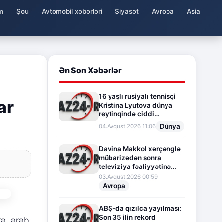
m
Şou
Avtomobil xəbərləri
Siyasət
Avropa
Asia
Ən Son Xəbərlər
16 yaşlı rusiyalı tennisçi
ar
Kristina Lyutova dünya
reytinqində ciddi
irəliləyişə imza atdı
Dünya
04.Avqust.2026 11:06
Davina Makkol xərçənglə
mübarizədən sonra
televiziya fəaliyyətinə
fasilə verir
03.Avqust.2026 00:59
Avropa
ABŞ-da qızılca yayılması:
Son 35 ilin rekord
rə, ərəb