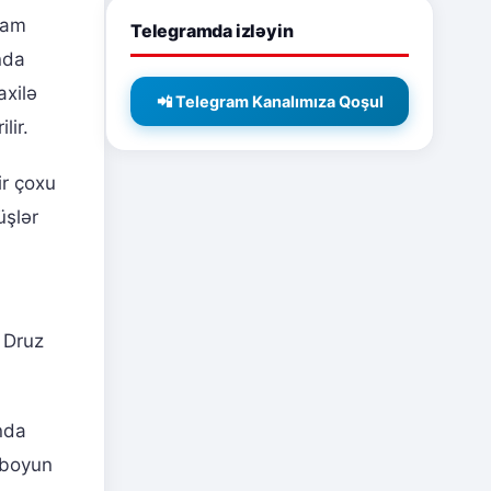
vam
Telegramda izləyin
nda
axilə
📲 Telegram Kanalımıza Qoşul
lir.
ir çoxu
üşlər
x Druz
nda
n boyun