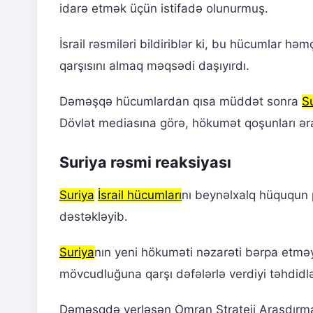
idarə etmək üçün istifadə olunurmuş.
İsrail rəsmiləri bildiriblər ki, bu hücumlar hə
qarşısını almaq məqsədi daşıyırdı.
Dəməşqə hücumlardan qısa müddət sonra
S
Dövlət mediasına görə, hökumət qoşunları ər
Suriya rəsmi reaksiyası
Suriya
İsrail hücumları
nı beynəlxalq hüququn 
dəstəkləyib.
Suriya
nın yeni hökuməti nəzarəti bərpa etməyə 
mövcudluğuna qarşı dəfələrlə verdiyi təhdid
Dəməşqdə yerləşən Omran Strateji Araşdırmala