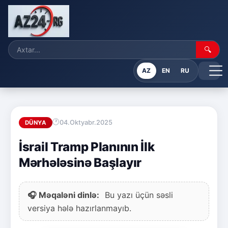
🔍
AZ
EN
RU
04.Oktyabr.2025
DÜNYA
İsrail Tramp Planının İlk
Mərhələsinə Başlayır
🎧 Məqaləni dinlə:
Bu yazı üçün səsli
versiya hələ hazırlanmayıb.