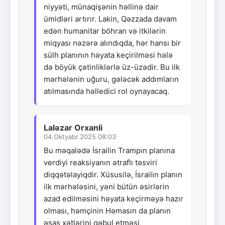
niyyəti, münaqişənin həllinə dair
ümidləri artırır. Lakin, Qəzzada davam
edən humanitar böhran və itkilərin
miqyası nəzərə alındıqda, hər hansı bir
sülh planının həyata keçirilməsi hələ
də böyük çətinliklərlə üz-üzədir. Bu ilk
mərhələnin uğuru, gələcək addımların
atılmasında həlledici rol oynayacaq.
Laləzar Orxanli
04.Oktyabr.2025 08:03
Bu məqalədə İsrailin Trampın planına
verdiyi reaksiyanın ətraflı təsviri
diqqətəlayiqdir. Xüsusilə, İsrailin planın
ilk mərhələsini, yəni bütün əsirlərin
azad edilməsini həyata keçirməyə hazır
olması, həmçinin Həmasın da planın
əsas xətlərini qəbul etməsi,