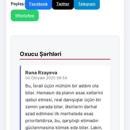
Paylaş:
Facebook
Twitter
Telegram
WhatsApp
Oxucu Şərhləri
Rəna Rzayeva
04.Oktyabr.2025 09:54
Bu, İsrail üçün mühüm bir addım ola
bilər. Həmasın da planın əsas xətlərini
qəbul etməsi, real danışıqlar üçün bir
zəmin yarada bilər. Əsirlərin dərhal
azad edilməsi ilk mərhələdə əsas
prioritetdirsə, bu, qarşılıqlı etimadın
güclənməsinə kömək edə bilər. Lakin,