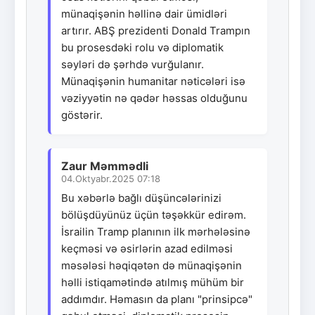
münaqişənin həllinə dair ümidləri
artırır. ABŞ prezidenti Donald Trampın
bu prosesdəki rolu və diplomatik
səyləri də şərhdə vurğulanır.
Münaqişənin humanitar nəticələri isə
vəziyyətin nə qədər həssas olduğunu
göstərir.
Zaur Məmmədli
04.Oktyabr.2025 07:18
Bu xəbərlə bağlı düşüncələrinizi
bölüşdüyünüz üçün təşəkkür edirəm.
İsrailin Tramp planının ilk mərhələsinə
keçməsi və əsirlərin azad edilməsi
məsələsi həqiqətən də münaqişənin
həlli istiqamətində atılmış mühüm bir
addımdır. Həmasın da planı "prinsipcə"