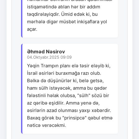
istiqamətində atılan hər bir addım
təqdirəlayiqdir. Ümid edək ki, bu
mərhələ digər müsbət inkişaflara yol
açar.
Əhməd Nəsirov
04.Oktyabr.2025 09:09
Yəqin Trampın planı elə təsir eləyib ki,
İsrail əsirləri buraxmağa razı olub.
Bəlkə də düşünürlər ki, belə getsə,
hamı sülh istəyəcək, amma bu qədər
fələstinli həlak olubsa, "sülh" sözü bir
az qəribə eşidilir. Amma yenə də,
əsirlərin azad olunması yaxşı xəbərdir.
Baxaq görək bu "prinsipcə" qəbul etmə
nəticə verəcəkmi.