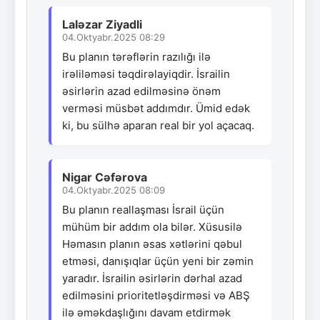
Laləzar Ziyadli
04.Oktyabr.2025 08:29
Bu planın tərəflərin razılığı ilə
irəliləməsi təqdirəlayiqdir. İsrailin
əsirlərin azad edilməsinə önəm
verməsi müsbət addımdır. Ümid edək
ki, bu sülhə aparan real bir yol açacaq.
Nigar Cəfərova
04.Oktyabr.2025 08:09
Bu planın reallaşması İsrail üçün
mühüm bir addım ola bilər. Xüsusilə
Həmasın planın əsas xətlərini qəbul
etməsi, danışıqlar üçün yeni bir zəmin
yaradır. İsrailin əsirlərin dərhal azad
edilməsini prioritetləşdirməsi və ABŞ
ilə əməkdaşlığını davam etdirmək