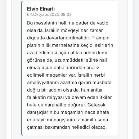
Elvin Elnarli
04.Oktyabr.2025 08:33
Bu məsələnin həlli nə qədər də vacib
olsa da, İsrailin mövqeyi hər zaman
diqqətlə dəyərləndirilməlidir. Trampın
planının ilk mərhələsinə keçid, əsirlərin
azad edilməsi üçün atılan addım kimi
görünsə də, uzunmüddətli sülhə nail
olmaq üçün daha dərindən analiz
edilməli məqamlar var. İsrailin hərbi
əməliyyatlarını azaltma qərarı müsbətə
doğru bir addım olsa da, humanitar
fəlakətin miqyası və davam edən itkilər
hələ də narahatlıq doğurur. Gələcək
danışıqların bu məqamları necə əhatə
edəcəyi, münaqişənin tamamilə sona
çatması baxımından həlledici olacaq.