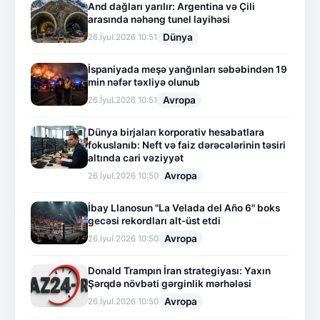
And dağları yarılır: Argentina və Çili
arasında nəhəng tunel layihəsi
Dünya
26.İyul.2026 10:51
İspaniyada meşə yanğınları səbəbindən 19
min nəfər təxliyə olunub
Avropa
26.İyul.2026 10:51
Dünya birjaları korporativ hesabatlara
fokuslanıb: Neft və faiz dərəcələrinin təsiri
altında cari vəziyyət
Avropa
26.İyul.2026 10:50
İbay Llanosun "La Velada del Año 6" boks
gecəsi rekordları alt-üst etdi
Avropa
26.İyul.2026 10:50
Donald Trampın İran strategiyası: Yaxın
Şərqdə növbəti gərginlik mərhələsi
Avropa
26.İyul.2026 10:50