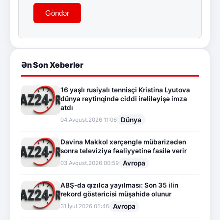
Göndər
Ən Son Xəbərlər
16 yaşlı rusiyalı tennisçi Kristina Lyutova
dünya reytinqində ciddi irəliləyişə imza
atdı
Dünya
04.Avqust.2026 11:06
Davina Makkol xərçənglə mübarizədən
sonra televiziya fəaliyyətinə fasilə verir
Avropa
03.Avqust.2026 00:59
ABŞ-da qızılca yayılması: Son 35 ilin
rekord göstəricisi müşahidə olunur
Avropa
31.İyul.2026 05:46