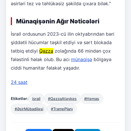
əsirləri tez və təhlükəsiz şəkildə çıxara bilək."
Münaqişənin Ağır Nəticələri
İsrail ordusunun 2023-cü ilin oktyabrından bəri
şiddətli hücumlar təşkil etdiyi və sərt blokada
tətbiq etdiyi
Qəzza
zolağında 66 mindən çox
fələstinli həlak olub. Bu acı
münaqişə
bölgəyə
ciddi humanitar fəlakət yaşadır.
24 saat
Etiketlər:
israil
#QəzzaAtəşkəs
#Həmas
#ƏsirMübadiləsi
#TrampPlanı