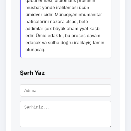
qəbul etməsi, diplomatik prosesin
müsbət yöndə irəliləməsi üçün
ümidvericidir. Münaqişəninhumanitar
nəticələrini nəzərə alsaq, belə
addımlar çox böyük əhəmiyyət kəsb
edir. Ümid edək ki, bu proses davam
edəcək və sülhə doğru irəliləyiş təmin
olunacaq.
Şərh Yaz