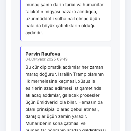
münaqişənin dərin tarixi və humanitar
fəlakətin miqyası nəzərə alındıqda,
uzunmüddətli sülhə nail olmaq üçün
hələ də böyük çətinliklərin olduğu
aydındır.
Pərvin Raufova
04.Oktyabr.2025 09:49
Bu cür diplomatik addımlar hər zaman
maraq doğurur. İsrailin Tramp planının
ilk mərhələsinə keçməsi, xüsusilə
əsirlərin azad edilməsi istiqamətində
atılacaq addımlar, gələcək proseslər
üçün ümidverici ola bilər. Həmasın da
planı prinsipial olaraq qəbul etməsi,
danışıqlar üçün zəmin yaradır.
Müharibənin sona çatması və
humanitar böhranın aradan qaldırılması