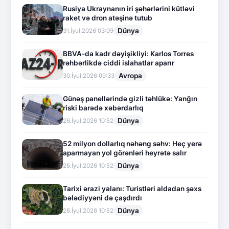
Rusiya Ukraynanın iri şəhərlərini kütləvi
raket və dron atəşinə tutub
Dünya
31.İyul.2026 03:09
BBVA-da kadr dəyişikliyi: Karlos Torres
rəhbərlikdə ciddi islahatlar aparır
Avropa
30.İyul.2026 09:33
Günəş panellərində gizli təhlükə: Yanğın
riski barədə xəbərdarlıq
Dünya
26.İyul.2026 10:52
52 milyon dollarlıq nəhəng səhv: Heç yerə
aparmayan yol görənləri heyrətə salır
Dünya
26.İyul.2026 10:52
Tarixi ərazi yalanı: Turistləri aldadan şəxs
bələdiyyəni də çaşdırdı
Dünya
26.İyul.2026 10:52