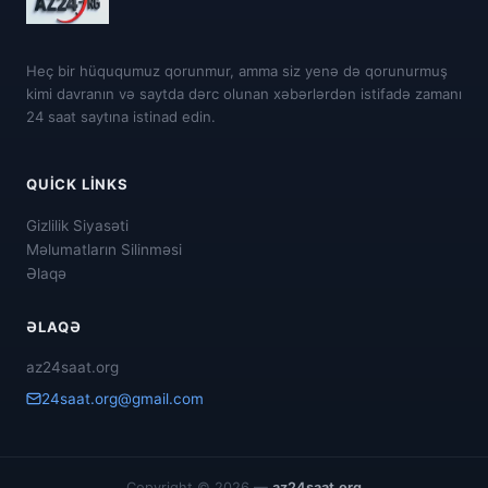
Heç bir hüququmuz qorunmur, amma siz yenə də qorunurmuş
kimi davranın və saytda dərc olunan xəbərlərdən istifadə zamanı
24 saat saytına istinad edin.
QUICK LINKS
Gizlilik Siyasəti
Məlumatların Silinməsi
Əlaqə
ƏLAQƏ
az24saat.org
24saat.org@gmail.com
Copyright © 2026 —
az24saat.org