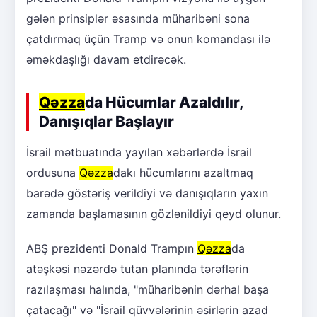
gələn prinsiplər əsasında müharibəni sona
çatdırmaq üçün Tramp və onun komandası ilə
əməkdaşlığı davam etdirəcək.
Qəzza
da Hücumlar Azaldılır,
Danışıqlar Başlayır
İsrail mətbuatında yayılan xəbərlərdə İsrail
ordusuna
Qəzza
dakı hücumlarını azaltmaq
barədə göstəriş verildiyi və danışıqların yaxın
zamanda başlamasının gözlənildiyi qeyd olunur.
ABŞ prezidenti Donald Trampın
Qəzza
da
atəşkəsi nəzərdə tutan planında tərəflərin
razılaşması halında, "müharibənin dərhal başa
çatacağı" və "İsrail qüvvələrinin əsirlərin azad