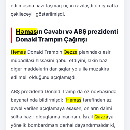
edilməsinə hazırlaşmaq üçün razılaşdırılmış xəttə
çəkiləcəyi" göstərilmişdi.
Həmas
ın Cavabı və ABŞ prezidenti
Donald Trampın Çağırışı
Həmas
Donald Trampın
Qəzza
planındakı əsir
mübadiləsi hissəsini qəbul etdiyini, lakin bəzi
digər maddələrin danışıqlar yolu ilə müzakirə
edilməli olduğunu açıqlamışdı.
ABŞ prezidenti Donald Tramp da öz növbəsində
bəyanatında bildirmişdi: "
Həmas
tərəfindən az
əvvəl verilən açıqlamaya əsasən, onların daimi
sülhə hazır olduqlarına inanıram. İsrail
Qəzza
ya
yönəlik bombardmanı dərhal dayandırmalıdır ki,