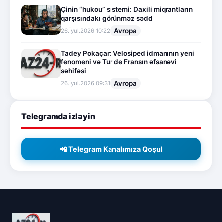
Çinin “hukou” sistemi: Daxili miqrantların
qarşısındakı görünməz sədd
Avropa
26.İyul.2026 10:22
Tadey Pokaçar: Velosiped idmanının yeni
fenomeni və Tur de Fransın əfsanəvi
səhifəsi
Avropa
26.İyul.2026 09:31
Telegramda izləyin
📲 Telegram Kanalımıza Qoşul