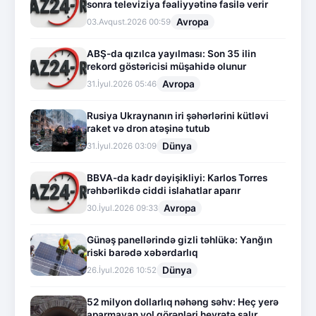
sonra televiziya fəaliyyətinə fasilə verir
Avropa
03.Avqust.2026 00:59
ABŞ-da qızılca yayılması: Son 35 ilin
rekord göstəricisi müşahidə olunur
Avropa
31.İyul.2026 05:46
Rusiya Ukraynanın iri şəhərlərini kütləvi
raket və dron atəşinə tutub
Dünya
31.İyul.2026 03:09
BBVA-da kadr dəyişikliyi: Karlos Torres
rəhbərlikdə ciddi islahatlar aparır
Avropa
30.İyul.2026 09:33
Günəş panellərində gizli təhlükə: Yanğın
riski barədə xəbərdarlıq
Dünya
26.İyul.2026 10:52
52 milyon dollarlıq nəhəng səhv: Heç yerə
aparmayan yol görənləri heyrətə salır