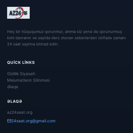
Heç bir hüququmuz qorunmur, amma siz yenə də qorunurmuş
kimi davranın və saytda dərc olunan xəbərlərdən istifadə zamanı
24 saat saytına istinad edin.
QUICK LINKS
Gizlilik Siyasəti
Məlumatların Silinməsi
Əlaqə
ƏLAQƏ
az24saat.org
24saat.org@gmail.com