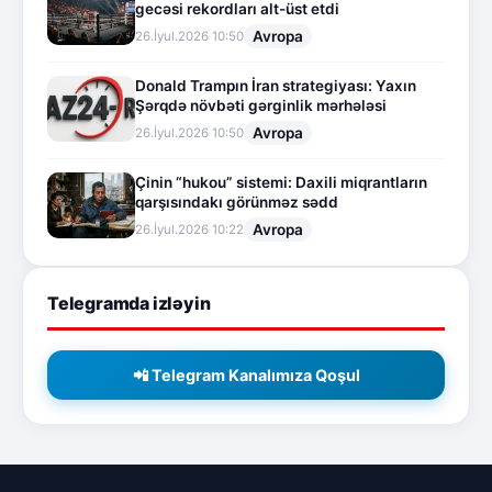
gecəsi rekordları alt-üst etdi
Avropa
26.İyul.2026 10:50
Donald Trampın İran strategiyası: Yaxın
Şərqdə növbəti gərginlik mərhələsi
Avropa
26.İyul.2026 10:50
Çinin “hukou” sistemi: Daxili miqrantların
qarşısındakı görünməz sədd
Avropa
26.İyul.2026 10:22
Telegramda izləyin
📲 Telegram Kanalımıza Qoşul