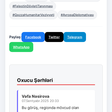
#FələstinDövlətiTanınması
#QəzzaHumanitarVəziyyəti
#AvropaDiplomatiyası
Paylaş:
Facebook
Twitter
Telegram
WhatsApp
Oxucu Şərhləri
Vəfa Nəsirova
07.Sentyabr.2025 20:33
Bu görüş, regionda mövcud olan