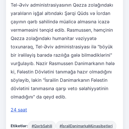
Tel-Əviv administrasiyasının Qəzza zolağındakı
yaralıların işğal altındakı Şərqi Qüds və İordan
çayının qərb sahilində müalicə almasına icazə
verməməsini tənqid edib. Rasmussen, həmçinin
Qəzza zolağındakı humanitar vəziyyətə
toxunaraq, Tel-Əviv administrasiyası ilə "böyük
bir irəliləyiş barədə razılığa gələ bilmədiklərini"
vurğulayıb. Nazir Rasmussen Danimarkanın hələ
ki, Fələstin Dövlətini tanımağa hazır olmadığını
söyləyib, lakin "İsrailin Danimarkanın Fələstin
dövlətini tanımasına qarşı veto səlahiyyətinin
olmadığını" da qeyd edib.
24 saat
Etiketlər:
#QərbSahili
#İsrailDanimarkaMünasibətləri