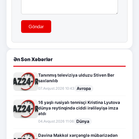
Göndər
Ən Son Xəbərlər
Tanınmış televiziya ulduzu Stiven Ber
saxlanılıb
Avropa
07.Avqust.2026 10:43
16 yaşlı rusiyalı tennisçi Kristina Lyutova
dünya reytinqində ciddi irəliləyişə imza
atdı
Dünya
04.Avqust.2026 11:06
Davina Makkol xərçənglə mübarizədən