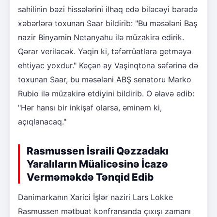
sahilinin bəzi hissələrini ilhaq edə biləcəyi barədə
xəbərlərə toxunan Saar bildirib: "Bu məsələni Baş
nazir Binyamin Netanyahu ilə müzakirə edirik.
Qərar veriləcək. Yəqin ki, təfərrüatlara getməyə
ehtiyac yoxdur." Keçən ay Vaşinqtona səfərinə də
toxunan Saar, bu məsələni ABŞ senatoru Marko
Rubio ilə müzakirə etdiyini bildirib. O əlavə edib:
"Hər hansı bir inkişaf olarsa, əminəm ki,
açıqlanacaq."
Rasmussen İsraili Qəzzadakı
Yaralıların Müalicəsinə İcazə
Verməməkdə Tənqid Edib
Danimarkanın Xarici İşlər naziri Lars Lokke
Rasmussen mətbuat konfransında çıxışı zamanı