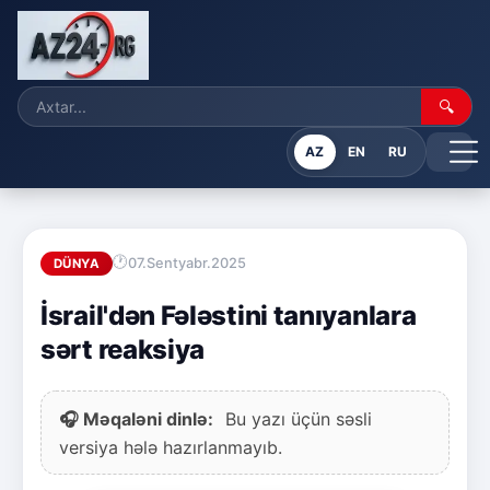
🔍
AZ
EN
RU
07.Sentyabr.2025
DÜNYA
İsrail'dən Fələstini tanıyanlara
sərt reaksiya
🎧 Məqaləni dinlə:
Bu yazı üçün səsli
versiya hələ hazırlanmayıb.