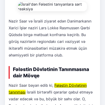
Nazir Saar və İsraili ziyarət edən Danimarkanın
Xarici İşlər naziri Lars Lokke Rasmussen Qərbi
Qüdsdə birgə mətbuat konfransı keçirib. Bu
görüş nazirlərin regiondakı cari vəziyyət və
ikitərəfli münasibətləri müzakirə etmək üçün
əhəmiyyətli bir platforma olub.
Fələstin Dövlətinin Tanınmasına
dair Mövqe
Nazir Saar bəyan edib ki,
Fələstin Dövlətinin
tanınması
İsraili birtərəfli qərarlar qəbul etməyə
vadar edəcək və bu, böyük bir səhv olar. O,