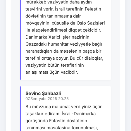
mürəkkəb vəziyyətin daha aydın
təsvirini verir. İsrail tərəfinin Fələstin
dövlətinin tanınmasına dair
mövqeyinin, xüsusilə də Oslo Sazişləri
ilə əlaqələndirilməsi diqqət çəkicidir.
Danimarka Xarici İşlər nazirinin
Qəzzadakı humanitar vəziyyətlə bağlı
narahatlıqları da məsələnin başqa bir
tərəfini ortaya qoyur. Bu cür dialoqlar,
vəziyyətin bütün tərəflərinin
anlaşılması üçün vacibdir.
Sevinc Şahbazli
07.Sentyabr.2025 20:28
Bu mövzuda məlumat verdiyiniz üçün
təşəkkür edirəm. İsrail-Danimarka
görüşündə Fələstin dövlətinin
tanınması məsələsinə toxunulması,