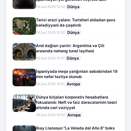
Dünya
26.İyul.2026 10:52
Tarixi ərazi yalanı: Turistləri aldadan şəxs
bələdiyyəni də çaşdırdı
Dünya
26.İyul.2026 10:52
And dağları yarılır: Argentina və Çili
arasında nəhəng tunel layihəsi
Dünya
26.İyul.2026 10:51
İspaniyada meşə yanğınları səbəbindən 19
min nəfər təxliyə olunub
Avropa
26.İyul.2026 10:51
Dünya birjaları korporativ hesabatlara
fokuslanıb: Neft və faiz dərəcələrinin təsiri
altında cari vəziyyət
Avropa
26.İyul.2026 10:50
İbay Llanosun "La Velada del Año 6" boks