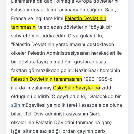
Danimarka da daxil olmaqla Avropa dövlətlərini
Fələstini dövlət kimi tanımamağa çağırıb. Saar,
Fransa və İngiltərə kimi
Fələstin Dövlətinin
tanınmasını
tələb edən dövlətlərin "böyük bir
səhv etdiyini" iddia edib. O vurğulayıb ki,
"Fələstin Dövlətinin yaradılmasını dəstəkləyən
ölkələr Fələstin Administrasiyasının hərəkətləri ilə
bir dövlətə layiq olmadığını göstərən əsas
faktları görməzlikdən gəlir". Nazir Saar həmçinin
Fələstin Dövlətinin tanınmasının
1993-1995-ci
illərdə imzalanmış
Oslo Sülh Sazişlərinə
zidd
olduğunu bildirib. O qeyd edib ki, "Gələcəkdə bir
sülh
müqaviləsi yalnız ikitərəfli əsasda əldə oluna
bilər." Tel-Əviv administrasiyasının Qərb
ölkələrinin Fələstin Dövlətini tanımasına qarşı
işğal altında saxladığı İordan çayının qərb