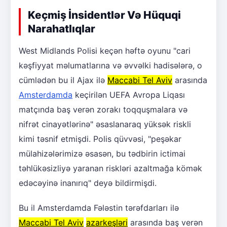
Keçmiş İnsidentlər Və Hüquqi
Narahatlıqlar
West Midlands Polisi keçən həftə oyunu "cari
kəşfiyyat məlumatlarına və əvvəlki hadisələrə, o
cümlədən bu il Ajax ilə
Maccabi Tel Aviv
arasında
Amsterdamda
keçirilən UEFA Avropa Liqası
matçında baş verən zorakı toqquşmalara və
nifrət cinayətlərinə" əsaslanaraq yüksək riskli
kimi təsnif etmişdi. Polis qüvvəsi, "peşəkar
mülahizələrimizə əsasən, bu tədbirin ictimai
təhlükəsizliyə yaranan riskləri azaltmağa kömək
edəcəyinə inanırıq" deyə bildirmişdi.
Bu il Amsterdamda Fələstin tərəfdarları ilə
Maccabi Tel Aviv
azarkeşləri
arasında baş verən