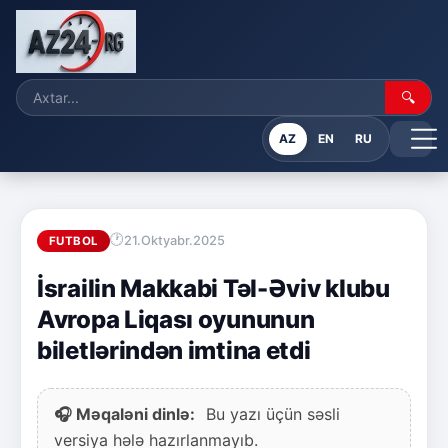
🔍
AZ
EN
RU
21.Oktyabr.2025
FUTBOL
İsrailin Makkabi Təl-Əviv klubu
Avropa Liqası oyununun
biletlərindən imtina etdi
🎧 Məqaləni dinlə:
Bu yazı üçün səsli
versiya hələ hazırlanmayıb.