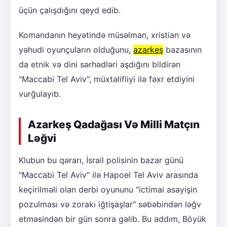
üçün çalışdığını qeyd edib.
Komandanın heyətində müsəlman, xristian və
yəhudi oyunçuların olduğunu,
azarkeş
bazasının
da etnik və dini sərhədləri aşdığını bildirən
"Maccabi Tel Aviv", müxtəlifliyi ilə fəxr etdiyini
vurğulayıb.
Azarkeş Qadağası Və Milli Matçın
Ləğvi
Klubun bu qərarı, İsrail polisinin bazar günü
"Maccabi Tel Aviv" ilə Hapoel Tel Aviv arasında
keçirilməli olan derbi oyununu "ictimai asayişin
pozulması və zorakı iğtişaşlar" səbəbindən ləğv
etməsindən bir gün sonra gəlib. Bu addım, Böyük