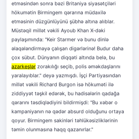
etməsindən sonra bəzi Britaniya siyasətçiləri
hökumətin Birmingem qərarına müdaxilə
etməsinin düzgünlüyünü şübhə altına alıblar.
Müstəqil millət vəkili Ayoub Khan X-dəki
paylaşımında: "Keir Starmer və bunu dinlə
əlaqələndirməyə çalışan digərlərinə! Budur daha
çox sübut. Dünyanın diqqəti altında belə, bu
azarkeşlər
zorakılığı seçib, polis əməkdaşlarını
yaralayıblar." deyə yazmışdı. İşçi Partiyasından
millət vəkili Richard Burgon isə hökuməti ilə
ziddiyyət təşkil edərək, bu hadisələrin qadağa
qərarını təsdiqlədiyini bildirmişdi: "Bu xəbər o
kampaniyanın nə qədər absurd olduğunu ortaya
qoyur. Birmingem sakinləri təhlükəsizliklərinin
təmin olunmasına haqq qazanırlar."