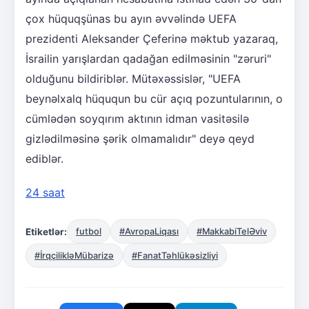
çox hüquqşünas bu ayın əvvəlində UEFA
prezidenti Aleksander Çeferinə məktub yazaraq,
İsrailin yarışlardan qadağan edilməsinin "zəruri"
olduğunu bildiriblər. Mütəxəssislər, "UEFA
beynəlxalq hüququn bu cür açıq pozuntularının, o
cümlədən soyqırım aktının idman vasitəsilə
gizlədilməsinə şərik olmamalıdır" deyə qeyd
ediblər.
24 saat
Etiketlər:
futbol
#AvropaLiqası
#MakkabiTelƏviv
#İrqçilikləMübarizə
#FanatTəhlükəsizliyi