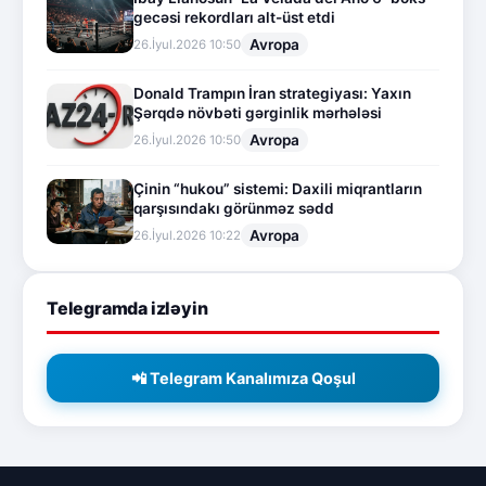
gecəsi rekordları alt-üst etdi
Avropa
26.İyul.2026 10:50
Donald Trampın İran strategiyası: Yaxın
Şərqdə növbəti gərginlik mərhələsi
Avropa
26.İyul.2026 10:50
Çinin “hukou” sistemi: Daxili miqrantların
qarşısındakı görünməz sədd
Avropa
26.İyul.2026 10:22
Telegramda izləyin
📲 Telegram Kanalımıza Qoşul