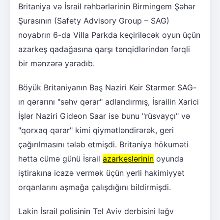
Britaniya və İsrail rəhbərlərinin Birmingem Şəhər
Şurasının (Safety Advisory Group – SAG)
noyabrın 6-da Villa Parkda keçiriləcək oyun üçün
azarkeş qadağasına qarşı tənqidlərindən fərqli
bir mənzərə yaradıb.
Böyük Britaniyanın Baş Naziri Keir Starmer SAG-
ın qərarını "səhv qərar" adlandırmış, İsrailin Xarici
İşlər Naziri Gideon Saar isə bunu "rüsvayçı" və
"qorxaq qərar" kimi qiymətləndirərək, geri
çağırılmasını tələb etmişdi. Britaniya hökuməti
hətta cümə günü İsrail
azarkeşlərinin
oyunda
iştirakına icazə vermək üçün yerli hakimiyyət
orqanlarını aşmağa çalışdığını bildirmişdi.
Lakin İsrail polisinin Tel Aviv derbisini ləğv