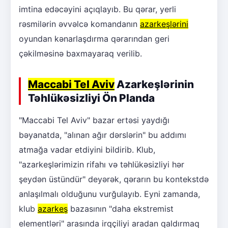
imtina edəcəyini açıqlayıb. Bu qərar, yerli
rəsmilərin əvvəlcə komandanın
azarkeşlərini
oyundan kənarlaşdırma qərarından geri
çəkilməsinə baxmayaraq verilib.
Maccabi Tel Aviv
Azarkeşlərinin
Təhlükəsizliyi Ön Planda
"Maccabi Tel Aviv" bazar ertəsi yaydığı
bəyanatda, "alınan ağır dərslərin" bu addımı
atmağa vadar etdiyini bildirib. Klub,
"azarkeşlərimizin rifahı və təhlükəsizliyi hər
şeydən üstündür" deyərək, qərarın bu kontekstdə
anlaşılmalı olduğunu vurğulayıb. Eyni zamanda,
klub
azarkeş
bazasının "daha ekstremist
elementləri" arasında irqçiliyi aradan qaldırmaq