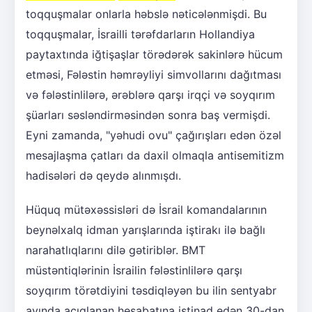
toqquşmalar onlarla həbslə nəticələnmişdi. Bu
toqquşmalar, İsrailli tərəfdarların Hollandiya
paytaxtında iğtişaşlar törədərək sakinlərə hücum
etməsi, Fələstin həmrəyliyi simvollarını dağıtması
və fələstinlilərə, ərəblərə qarşı irqçi və soyqırım
şüarları səsləndirməsindən sonra baş vermişdi.
Eyni zamanda, "yəhudi ovu" çağırışları edən özəl
mesajlaşma çatları da daxil olmaqla antisemitizm
hadisələri də qeydə alınmışdı.
Hüquq mütəxəssisləri də İsrail komandalarının
beynəlxalq idman yarışlarında iştirakı ilə bağlı
narahatlıqlarını dilə gətiriblər. BMT
müstəntiqlərinin İsrailin fələstinlilərə qarşı
soyqırım törətdiyini təsdiqləyən bu ilin sentyabr
ayında açıqlanan hesabatına istinad edən 30-dan