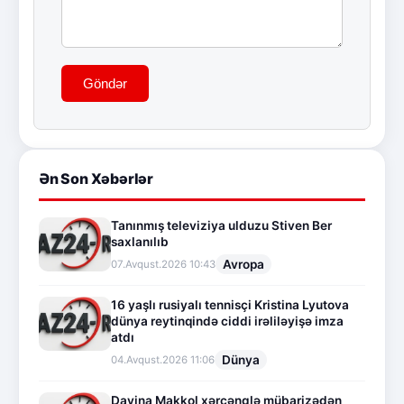
Göndər
Ən Son Xəbərlər
Tanınmış televiziya ulduzu Stiven Ber
saxlanılıb
Avropa
07.Avqust.2026 10:43
16 yaşlı rusiyalı tennisçi Kristina Lyutova
dünya reytinqində ciddi irəliləyişə imza
atdı
Dünya
04.Avqust.2026 11:06
Davina Makkol xərçənglə mübarizədən