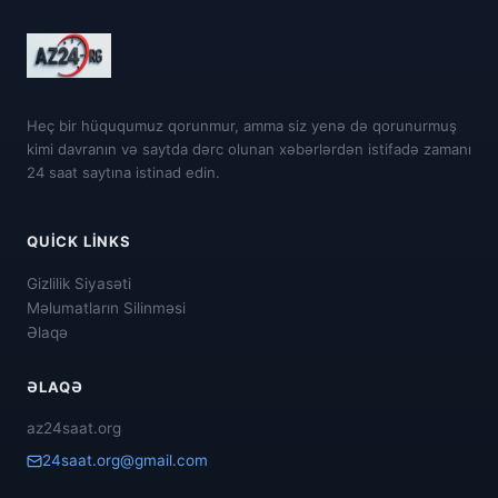
Heç bir hüququmuz qorunmur, amma siz yenə də qorunurmuş
kimi davranın və saytda dərc olunan xəbərlərdən istifadə zamanı
24 saat saytına istinad edin.
QUICK LINKS
Gizlilik Siyasəti
Məlumatların Silinməsi
Əlaqə
ƏLAQƏ
az24saat.org
24saat.org@gmail.com