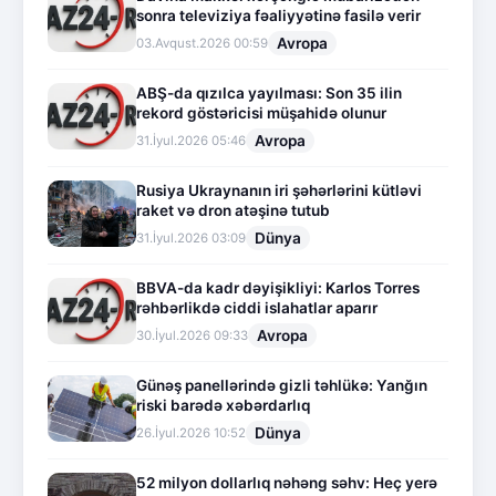
sonra televiziya fəaliyyətinə fasilə verir
Avropa
03.Avqust.2026 00:59
ABŞ-da qızılca yayılması: Son 35 ilin
rekord göstəricisi müşahidə olunur
Avropa
31.İyul.2026 05:46
Rusiya Ukraynanın iri şəhərlərini kütləvi
raket və dron atəşinə tutub
Dünya
31.İyul.2026 03:09
BBVA-da kadr dəyişikliyi: Karlos Torres
rəhbərlikdə ciddi islahatlar aparır
Avropa
30.İyul.2026 09:33
Günəş panellərində gizli təhlükə: Yanğın
riski barədə xəbərdarlıq
Dünya
26.İyul.2026 10:52
52 milyon dollarlıq nəhəng səhv: Heç yerə