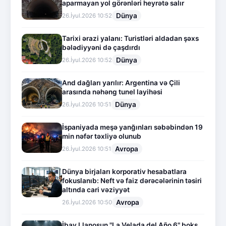
aparmayan yol görənləri heyrətə salır
Dünya
26.İyul.2026 10:52
Tarixi ərazi yalanı: Turistləri aldadan şəxs
bələdiyyəni də çaşdırdı
Dünya
26.İyul.2026 10:52
And dağları yarılır: Argentina və Çili
arasında nəhəng tunel layihəsi
Dünya
26.İyul.2026 10:51
İspaniyada meşə yanğınları səbəbindən 19
min nəfər təxliyə olunub
Avropa
26.İyul.2026 10:51
Dünya birjaları korporativ hesabatlara
fokuslanıb: Neft və faiz dərəcələrinin təsiri
altında cari vəziyyət
Avropa
26.İyul.2026 10:50
İbay Llanosun "La Velada del Año 6" boks