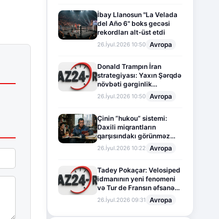
İbay Llanosun "La Velada
del Año 6" boks gecəsi
rekordları alt-üst etdi
Avropa
26.İyul.2026 10:50
Donald Trampın İran
strategiyası: Yaxın Şərqdə
növbəti gərginlik
mərhələsi
Avropa
26.İyul.2026 10:50
Çinin “hukou” sistemi:
Daxili miqrantların
qarşısındakı görünməz
sədd
Avropa
26.İyul.2026 10:22
Tadey Pokaçar: Velosiped
idmanının yeni fenomeni
və Tur de Fransın əfsanəvi
səhifəsi
Avropa
26.İyul.2026 09:31