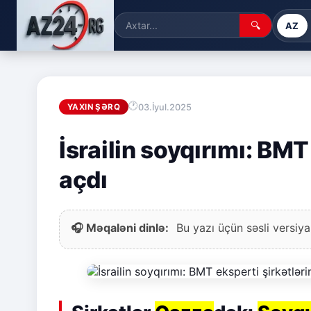
🔍
AZ
03.İyul.2025
YAXIN ŞƏRQ
İsrailin soyqırımı: BMT
açdı
🎧 Məqaləni dinlə:
Bu yazı üçün səsli versiya