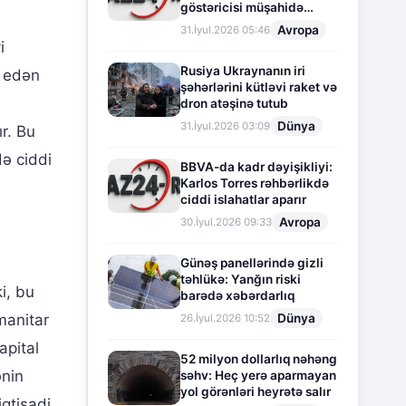
göstəricisi müşahidə
olunur
Avropa
31.İyul.2026 05:46
i
Rusiya Ukraynanın iri
a edən
şəhərlərini kütləvi raket və
dron atəşinə tutub
Dünya
31.İyul.2026 03:09
r. Bu
də ciddi
BBVA-da kadr dəyişikliyi:
Karlos Torres rəhbərlikdə
ciddi islahatlar aparır
Avropa
30.İyul.2026 09:33
Günəş panellərində gizli
təhlükə: Yanğın riski
ki, bu
barədə xəbərdarlıq
Dünya
manitar
26.İyul.2026 10:52
apital
52 milyon dollarlıq nəhəng
ənin
səhv: Heç yerə aparmayan
yol görənləri heyrətə salır
qtisadi