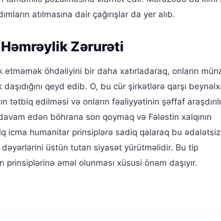
mların atılmasına dair çağırışlar da yer alıb.
 Həmrəylik Zərurəti
ak etməmək öhdəliyini bir daha xatırladaraq, onların mün
 daşıdığını qeyd edib. O, bu cür şirkətlərə qarşı beynəlx
n tətbiq edilməsi və onların fəaliyyətinin şəffaf araşdırı
davam edən böhrana son qoymaq və Fələstin xalqının
q icma humanitar prinsiplərə sadiq qalaraq bu ədalətsiz
dəyərlərini üstün tutan siyasət yürütməlidir. Bu tip
n prinsiplərinə əməl olunması xüsusi önəm daşıyır.