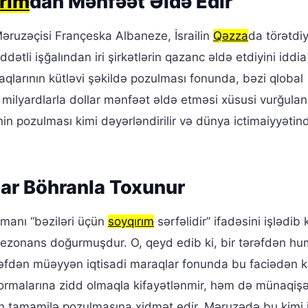
rım
dan Mənfəət Əldə Edir
 Məruzəçisi Françeska Albaneze, İsrailin
Qəzza
da törətdiy
dətli işğalından iri şirkətlərin qazanc əldə etdiyini iddi
qlarının kütləvi şəkildə pozulması fonunda, bəzi qlobal
 milyardlarla dollar mənfəət əldə etməsi xüsusi vurğulanı
in pozulması kimi dəyərləndirilir və dünya ictimaiyyətin
tar Böhranla Toxunur
manı “bəziləri üçün
soyqırım
sərfəlidir” ifadəsini işlədib 
rezonans doğurmuşdur. O, qeyd edib ki, bir tərəfdən hu
ərəfdən müəyyən iqtisadi maraqlar fonunda bu faciədən k
 normalarına zidd olmaqla kifayətlənmir, həm də münaqiş
in tamamilə pozulmasına xidmət edir. Məruzədə bu kimi i