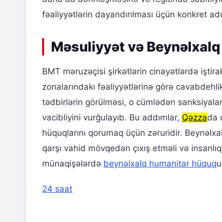
fəaliyyətlərin dayandırılması üçün konkret addı
Məsuliyyət və Beynəlxalq
BMT məruzəçisi şirkətlərin cinayətlərdə iştir
zonalarındakı fəaliyyətlərinə görə cavabdehlik
tədbirlərin görülməsi, o cümlədən sanksiyaları
vacibliyini vurğulayıb. Bu addımlar,
Qəzza
da 
hüquqlarını qorumaq üçün zəruridir. Beynəlxal
qarşı vahid mövqedən çıxış etməli və insanlıq 
münaqişələrdə
beynəlxalq humanitar hüquq
u
24 saat