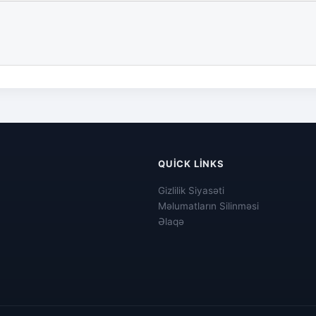
QUICK LINKS
Gizlilik Siyasəti
Məlumatların Silinməsi
Əlaqə