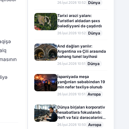
Dünya
26.İyul.2026 10:52
Tarixi ərazi yalanı:
Turistləri aldadan şəxs
bələdiyyəni də çaşdırdı
Dünya
26.İyul.2026 10:52
aqişə
And dağları yarılır:
alq
Argentina və Çili arasında
nəhəng tunel layihəsi
lmasının
Dünya
26.İyul.2026 10:51
İspaniyada meşə
liyə
yanğınları səbəbindən 19
min nəfər təxliyə olunub
Avropa
26.İyul.2026 10:51
Dünya birjaları korporativ
hesabatlara fokuslanıb:
Neft və faiz dərəcələrinin
təsiri altında cari vəziyyət
Avropa
26.İyul.2026 10:50