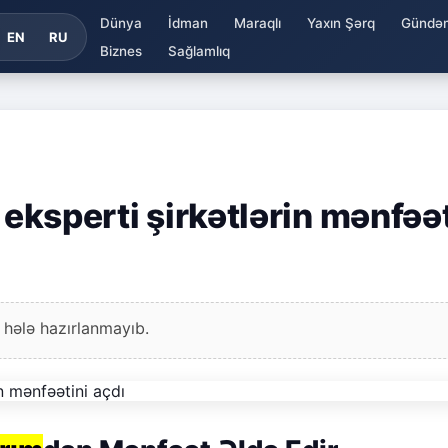
Dünya
İdman
Maraqlı
Yaxın Şərq
Gündə
EN
RU
Biznes
Sağlamlıq
 eksperti şirkətlərin mənfəət
 hələ hazırlanmayıb.