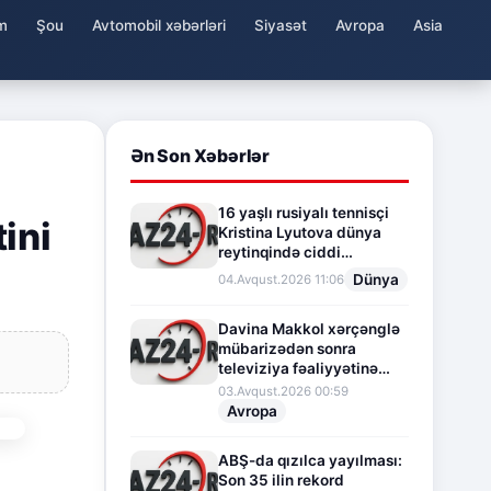
m
Şou
Avtomobil xəbərləri
Siyasət
Avropa
Asia
Ən Son Xəbərlər
16 yaşlı rusiyalı tennisçi
ini
Kristina Lyutova dünya
reytinqində ciddi
irəliləyişə imza atdı
Dünya
04.Avqust.2026 11:06
Davina Makkol xərçənglə
mübarizədən sonra
televiziya fəaliyyətinə
fasilə verir
03.Avqust.2026 00:59
Avropa
ABŞ-da qızılca yayılması:
Son 35 ilin rekord