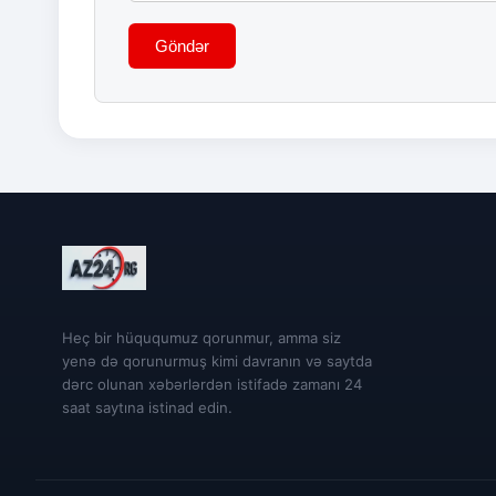
Göndər
Heç bir hüququmuz qorunmur, amma siz
yenə də qorunurmuş kimi davranın və saytda
dərc olunan xəbərlərdən istifadə zamanı 24
saat saytına istinad edin.