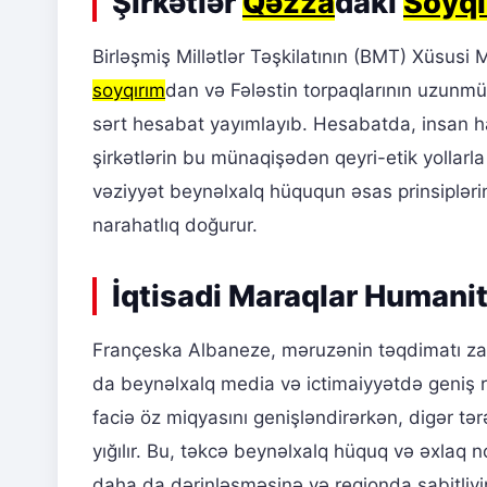
Şirkətlər
Qəzza
dakı
Soyqı
Birləşmiş Millətlər Təşkilatının (BMT) Xüsusi
soyqırım
dan və Fələstin torpaqlarının uzunmüd
sərt hesabat yayımlayıb. Hesabatda, insan ha
şirkətlərin bu münaqişədən qeyri-etik yollarla
vəziyyət beynəlxalq hüququn əsas prinsiplərin
narahatlıq doğurur.
İqtisadi Maraqlar Humani
Françeska Albaneze, məruzənin təqdimatı za
da beynəlxalq media və ictimaiyyətdə geniş 
faciə öz miqyasını genişləndirərkən, digər t
yığılır. Bu, təkcə beynəlxalq hüquq və əxlaq
daha da dərinləşməsinə və regionda sabitliy