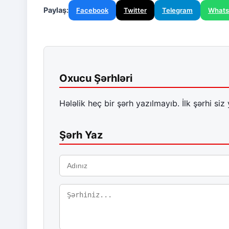
Paylaş:
Facebook
Twitter
Telegram
What
Oxucu Şərhləri
Hələlik heç bir şərh yazılmayıb. İlk şərhi siz 
Şərh Yaz