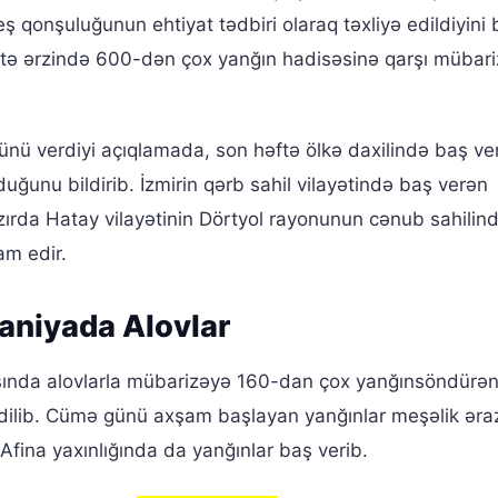
 qonşuluğunun ehtiyat tədbiri olaraq təxliyə edildiyini bi
ftə ərzində 600-dən çox yanğın hadisəsinə qarşı mübar
 günü verdiyi açıqlamada, son həftə ölkə daxilində baş ve
uğunu bildirib. İzmirin qərb sahil vilayətində baş verən
azırda Hatay vilayətinin Dörtyol rayonunun cənub sahilin
am edir.
aniyada Alovlar
sında alovlarla mübarizəyə 160-dan çox yanğınsöndürən
ilib. Cümə günü axşam başlayan yanğınlar meşəlik ərazi
Afina yaxınlığında da yanğınlar baş verib.