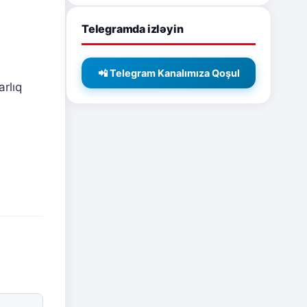
Telegramda izləyin
📲 Telegram Kanalımıza Qoşul
arlıq