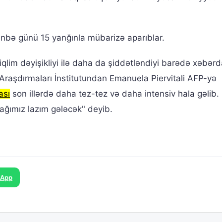
ənbə günü 15 yanğınla mübarizə aparıblar.
 iqlim dəyişikliyi ilə daha da şiddətləndiyi barədə xəbərd
ə Araşdırmaları İnstitutundan Emanuela Piervitali AFP-yə
ası
son illərdə daha tez-tez və daha intensiv hala gəlib.
ğımız lazım gələcək" deyib.
sApp