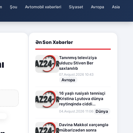
m
Şou
Avtomobil xəbərləri
Siyasət
Avropa
Asia
Ən Son Xəbərlər
Tanınmış televiziya
ı
ulduzu Stiven Ber
saxlanılıb
07.Avqust.2026 10:43
Avropa
16 yaşlı rusiyalı tennisçi
Kristina Lyutova dünya
reytinqində ciddi
irəliləyişə imza atdı
Dünya
04.Avqust.2026 11:06
Davina Makkol xərçənglə
mübarizədən sonra