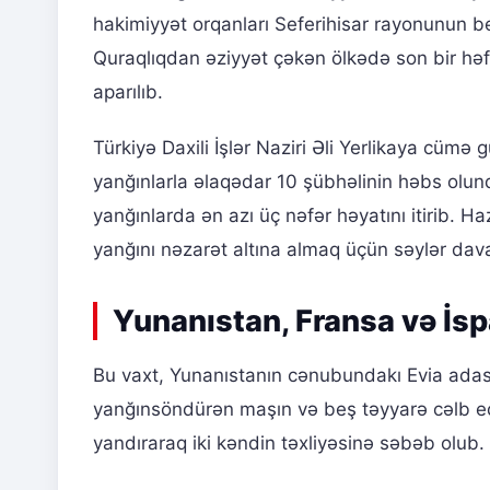
hakimiyyət orqanları Seferihisar rayonunun beş
Quraqlıqdan əziyyət çəkən ölkədə son bir hə
aparılıb.
Türkiyə Daxili İşlər Naziri Əli Yerlikaya cümə
yanğınlarla əlaqədar 10 şübhəlinin həbs olund
yanğınlarda ən azı üç nəfər həyatını itirib. H
yanğını nəzarət altına almaq üçün səylər dav
Yunanıstan, Fransa və İsp
Bu vaxt, Yunanıstanın cənubundakı Evia ada
yanğınsöndürən maşın və beş təyyarə cəlb ed
yandıraraq iki kəndin təxliyəsinə səbəb olub. 