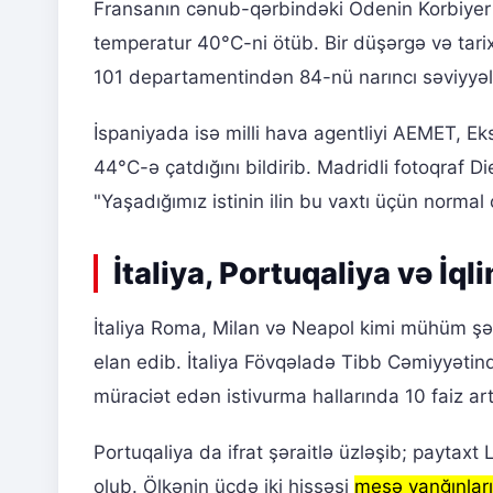
Fransanın cənub-qərbindəki Odenin Korbiye
temperatur 40°C-ni ötüb. Bir düşərgə və tarixi
101 departamentindən 84-nü narıncı səviyyəli i
İspaniyada isə milli hava agentliyi AEMET, E
44°C-ə çatdığını bildirib. Madridli fotoqraf
"Yaşadığımız istinin ilin bu vaxtı üçün norma
İtaliya, Portuqaliya və İqli
İtaliya Roma, Milan və Neapol kimi mühüm şəh
elan edib. İtaliya Fövqəladə Tibb Cəmiyyətind
müraciət edən istivurma hallarında 10 faiz a
Portuqaliya da ifrat şəraitlə üzləşib; paytaxt
olub. Ölkənin üçdə iki hissəsi
meşə yanğınları