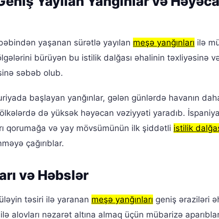
 Geniş Yayılan Yanğınlar və Həyəc
əbindən yaşanan sürətlə yayılan
meşə yanğınları
ilə m
gələrini bürüyən bu istilik dalğası əhalinin təxliyəsinə v
sinə səbəb olub.
uriyada başlayan yanğınlar, gələn günlərdə havanın dah
r ölkələrdə də yüksək həyəcan vəziyyəti yaradıb. İspani
ları qorumağa və yay mövsümünün ilk şiddətli
istilik dalğa
məyə çağırıblar.
arı və Həbslər
üləyin təsiri ilə yaranan
meşə yanğınları
geniş əraziləri 
lə alovları nəzarət altına almaq üçün mübarizə aparıblar.