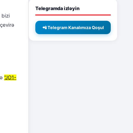
Telegramda izləyin
 bizi
 çevirə
📲 Telegram Kanalımıza Qoşul
və
“JO1-
?