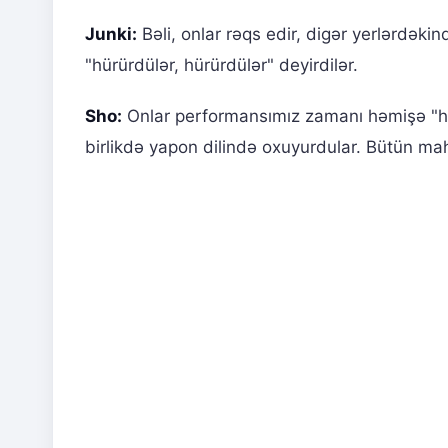
Junki:
Bəli, onlar rəqs edir, digər yerlərdəki
"hürürdülər, hürürdülər" deyirdilər.
Sho:
Onlar performansımız zamanı həmişə "hü
birlikdə yapon dilində oxuyurdular. Bütün mahn