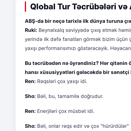
Qlobal Tur Təcrübələri və
ABŞ-da bir neçə tarixlə ilk dünya turuna çı
Ruki:
Beynəlxalq səviyyədə çıxış etmək həmişə 
yerində ilk dəfə fanatları görmək bizim üçün 
yaxşı performansımızı göstərəcəyik. Həyəcanl
Bu təcrübədən nə öyrəndiniz? Hər qitənin 
hansı xüsusiyyətləri gələcəkdə bir sənətç
Ren:
Rəqsləri çox yaxşı idi.
Sho:
Bəli, bu, tamamilə doğrudur.
Ren:
Enerjiləri çox müsbət idi.
Sho:
Bəli, onlar rəqs edir və çox "hürürdülər" (q