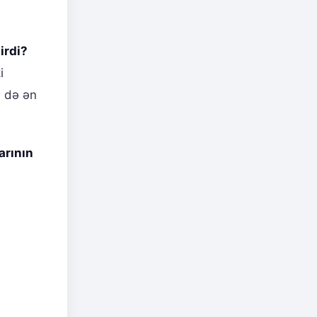
irdi?
i
ə də ən
arının