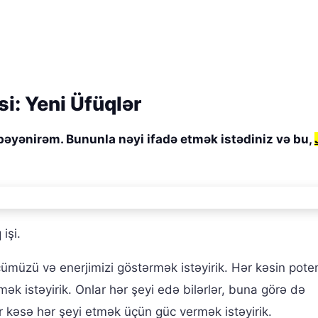
i: Yeni Üfüqlər
 bəyənirəm. Bununla nəyi ifadə etmək istədiniz və bu,
işi.
ücümüzü və enerjimizi göstərmək istəyirik. Hər kəsin poten
ək istəyirik. Onlar hər şeyi edə bilərlər, buna görə də
r kəsə hər şeyi etmək üçün güc vermək istəyirik.