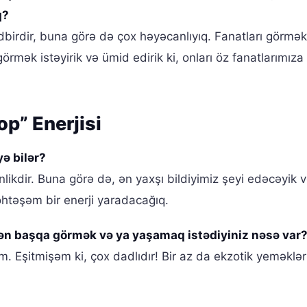
q?
birdir, buna görə də çox həyəcanlıyıq. Fanatları görmək
örmək istəyirik və ümid edirik ki, onları öz fanatlarımıza
p” Enerjisi
ə bilər?
nlikdir. Buna görə də, ən yaxşı bildiyimiz şeyi edəcəyik 
təşəm bir enerji yaradacağıq.
ən başqa görmək və ya yaşamaq istədiyiniz nəsə var
. Eşitmişəm ki, çox dadlıdır! Bir az da ekzotik yeməklər