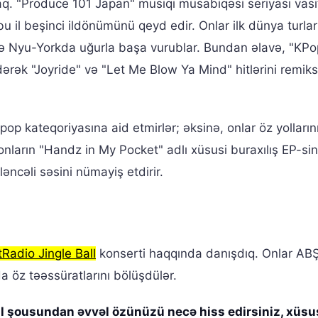
aq. "Produce 101 Japan" musiqi müsabiqəsi seriyası vasi
 il beşinci ildönümünü qeyd edir. Onlar ilk dünya turlar
və Nyu-Yorkda uğurla başa vurublar. Bundan əlavə, "KP
dərək "Joyride" və "Let Me Blow Ya Mind" hitlərini remiks
pop kateqoriyasına aid etmirlər; əksinə, onlar öz yolların
 onların "Handz in My Pocket" adlı xüsusi buraxılış EP-si
əncəli səsini nümayiş etdirir.
tRadio Jingle Ball
konserti haqqında danışdıq. Onlar ABŞ
a öz təəssüratlarını bölüşdülər.
all şousundan əvvəl özünüzü necə hiss edirsiniz, xüs