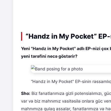
“Handz in My Pocket” EP-s
Yeni "Handz in My Pocket" adlı EP-nizi çox
yeni tərəfini necə göstərir?
“Handz in My Pocket” EP-sinin rəssamlıq 
Sho:
Biz fanatlarımıza gizli potensialımızı, g
var və biz mahnımız vasitəsilə onlara güc verm
mahnımıza qulaq assalar, fanatlarımıza və hə