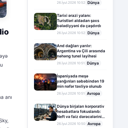
Dünya
26.İyul.2026 10:52
Tarixi ərazi yalanı:
Turistləri aldadan şəxs
bələdiyyəni də çaşdırdı
dio
Dünya
26.İyul.2026 10:52
And dağları yarılır:
Argentina və Çili arasında
nəyə
nəhəng tunel layihəsi
Dünya
26.İyul.2026 10:51
bu
İspaniyada meşə
yanğınları səbəbindən 19
min nəfər təxliyə olunub
Avropa
26.İyul.2026 10:51
a anı
Dünya birjaları korporativ
hesabatlara fokuslanıb:
Neft və faiz dərəcələrinin
Sky,
təsiri altında cari vəziyyət
Avropa
26.İyul.2026 10:50