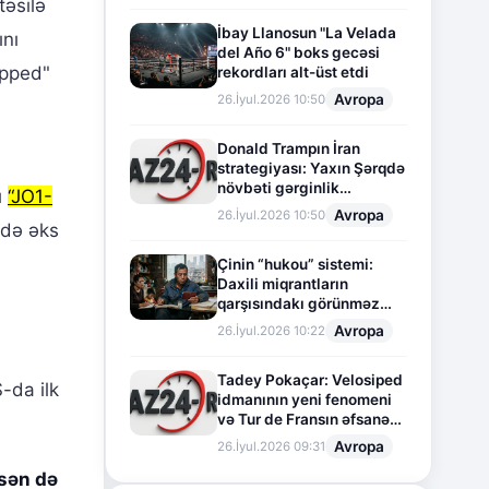
təsilə
İbay Llanosun "La Velada
ını
del Año 6" boks gecəsi
opped"
rekordları alt-üst etdi
Avropa
26.İyul.2026 10:50
Donald Trampın İran
strategiyası: Yaxın Şərqdə
növbəti gərginlik
ı
“JO1-
mərhələsi
Avropa
26.İyul.2026 10:50
ndə əks
Çinin “hukou” sistemi:
Daxili miqrantların
qarşısındakı görünməz
sədd
Avropa
26.İyul.2026 10:22
Tadey Pokaçar: Velosiped
-da ilk
idmanının yeni fenomeni
və Tur de Fransın əfsanəvi
səhifəsi
Avropa
26.İyul.2026 09:31
usən də