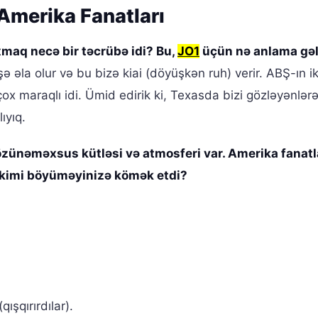
 Amerika Fanatları
xmaq necə bir təcrübə idi? Bu,
JO1
üçün nə anlama gəl
əla olur və bu bizə kiai (döyüşkən ruh) verir. ABŞ-ın ik
çox maraqlı idi. Ümid edirik ki, Texasda bizi gözləyənlər
ıyıq.
özünəməxsus kütləsi və atmosferi var. Amerika fanatl
i kimi böyüməyinizə kömək etdi?
ışqırırdılar).