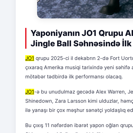
Yaponiyanın JO1 Qrupu AB
Jingle Ball Səhnəsində İl
JO1
qrupu 2025-ci il dekabrın 2-də Fort Uort
çıxaraq Amerika musiqi tarixində yeni səhifə 
mötəbər tədbirdə ilk performansı olacaq.
JO1
-ə bu unudulmaz gecədə Alex Warren, Jes
Shinedown, Zara Larsson kimi ulduzlar, həm
ilə yanaşı bir çox məşhur sənətçi yoldaşlıq e
Bu çıxış 11 nəfərdən ibarət yapon oğlan qrupu