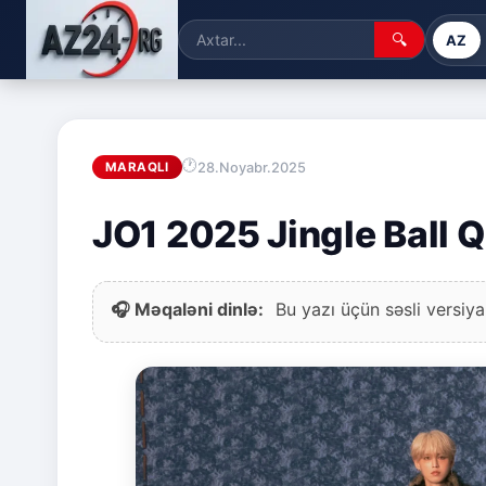
🔍
AZ
28.Noyabr.2025
MARAQLI
JO1 2025 Jingle Ball Q
🎧 Məqaləni dinlə:
Bu yazı üçün səsli versiya