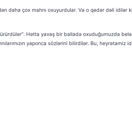
ndən daha çox mahnı oxuyurdular. Və o qədər dəli idilər ki
rürdülər". Hətta yavaş bir ballada oxuduğumuzda belə
ılarımızın yaponca sözlərini bilirdilər. Bu, heyrətamiz id