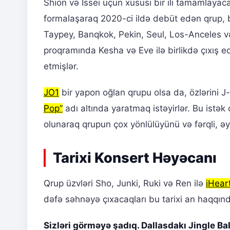
Shion və Issei üçün xüsusi bir ili tamamlayac
formalaşaraq 2020-ci ildə debüt edən qrup, bu
Taypey, Banqkok, Pekin, Seul, Los-Anceles 
proqramında Kesha və Eve ilə birlikdə çıxış e
etmişlər.
JO1
bir yapon oğlan qrupu olsa da, özlərini J-
Pop”
adı altında yaratmaq istəyirlər. Bu istək
olunaraq qrupun çox yönlülüyünü və fərqli, əyl
Tarixi Konsert Həyəcanı
Qrup üzvləri Sho, Junki, Ruki və Ren ilə
iHear
dəfə səhnəyə çıxacaqları bu tarixi an haqqınd
Sizləri görməyə şadıq. Dallasdakı Jingle B