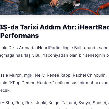
Ş-da Tarixi Addım Atır: iHeartRa
k Performans
dakı Dikis Arenada iHeartRadio Jingle Ball turunda səh
açmağa hazırlaşır. Bu, Yaponiyadan olan bir sənətçinin 
sie Murph, mgk, Nelly, Reneé Rapp, Rachel Chinouriri,
çinin "KPop Demon Hunters" üçün xüsusi bir mahnı oxum
dəcək.
 – Sho, Ren, Ruki, Junki, Keigo, Takumi, Syoya, Shosei, 