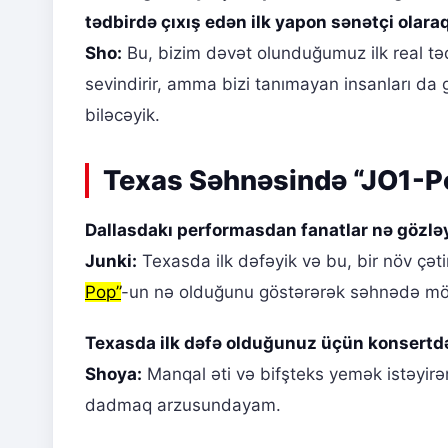
tədbirdə çıxış edən ilk yapon sənətçi olara
Sho:
Bu, bizim dəvət olunduğumuz ilk real təd
sevindirir, amma bizi tanımayan insanları da g
biləcəyik.
Texas Səhnəsində “JO1-Po
Dallasdakı performasdan fanatlar nə gözləy
Junki:
Texasda ilk dəfəyik və bu, bir növ çəti
Pop”
-un nə olduğunu göstərərək səhnədə möh
Texasda ilk dəfə olduğunuz üçün konsertd
Shoya:
Manqal əti və bifşteks yemək istəyirəm
dadmaq arzusundayam.