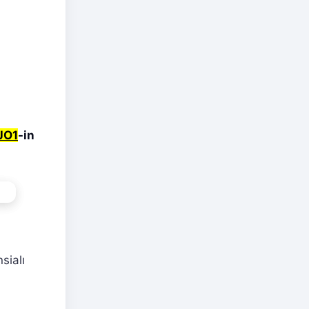
JO1
-in
sialı