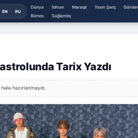
Dünya
İdman
Maraqlı
Yaxın Şərq
Gündə
EN
RU
Biznes
Sağlamlıq
astrolunda Tarix Yazdı
 hələ hazırlanmayıb.