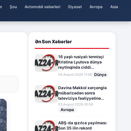
m
Şou
Avtomobil xəbərləri
Siyasət
Avropa
Asia
Ən Son Xəbərlər
16 yaşlı rusiyalı tennisçi
Kristina Lyutova dünya
reytinqində ciddi
irəliləyişə imza atdı
Dünya
04.Avqust.2026 11:06
Davina Makkol xərçənglə
mübarizədən sonra
televiziya fəaliyyətinə
fasilə verir
03.Avqust.2026 00:59
Avropa
ABŞ-da qızılca yayılması:
Son 35 ilin rekord