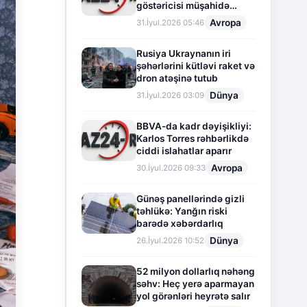
göstəricisi müşahidə
olunur
Avropa
31.İyul.2026 05:46
Rusiya Ukraynanın iri
şəhərlərini kütləvi raket və
dron atəşinə tutub
Dünya
31.İyul.2026 03:09
BBVA-da kadr dəyişikliyi:
Karlos Torres rəhbərlikdə
ciddi islahatlar aparır
Avropa
30.İyul.2026 09:33
Günəş panellərində gizli
təhlükə: Yanğın riski
barədə xəbərdarlıq
Dünya
26.İyul.2026 10:52
52 milyon dollarlıq nəhəng
səhv: Heç yerə aparmayan
yol görənləri heyrətə salır