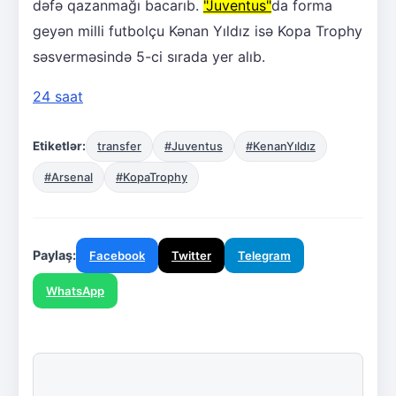
dəfə qazanmağı bacarıb.
"Juventus"
da forma
geyən milli futbolçu Kənan Yıldız isə Kopa Trophy
səsverməsində 5-ci sırada yer alıb.
24 saat
Etiketlər:
transfer
#Juventus
#KenanYıldız
#Arsenal
#KopaTrophy
Paylaş:
Facebook
Twitter
Telegram
WhatsApp