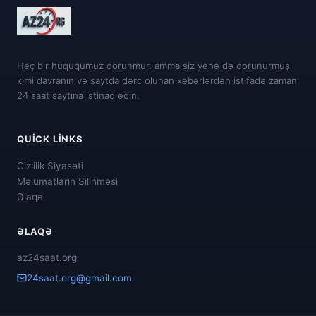
Heç bir hüququmuz qorunmur, amma siz yenə də qorunurmuş
kimi davranın və saytda dərc olunan xəbərlərdən istifadə zamanı
24 saat saytına istinad edin.
QUICK LINKS
Gizlilik Siyasəti
Məlumatların Silinməsi
Əlaqə
ƏLAQƏ
az24saat.org
24saat.org@gmail.com