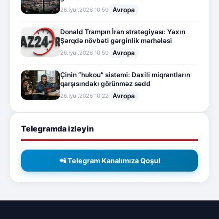
Avropa
26.İyul.2026 10:50
Donald Trampın İran strategiyası: Yaxın
Şərqdə növbəti gərginlik mərhələsi
Avropa
26.İyul.2026 10:50
Çinin “hukou” sistemi: Daxili miqrantların
qarşısındakı görünməz sədd
Avropa
26.İyul.2026 10:22
Telegramda izləyin
📲 Telegram Kanalımıza Qoşul