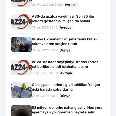
Avropa
03.Avqust.2026 00:59
ABŞ-da qızılca yayılması: Son 35 ilin
rekord göstəricisi müşahidə olunur
Avropa
31.İyul.2026 05:46
Rusiya Ukraynanın iri şəhərlərini kütləvi
raket və dron atəşinə tutub
Dünya
31.İyul.2026 03:09
BBVA-da kadr dəyişikliyi: Karlos Torres
rəhbərlikdə ciddi islahatlar aparır
Avropa
30.İyul.2026 09:33
Günəş panellərində gizli təhlükə: Yanğın
riski barədə xəbərdarlıq
Dünya
26.İyul.2026 10:52
52 milyon dollarlıq nəhəng səhv: Heç yerə
aparmayan yol görənləri heyrətə salır