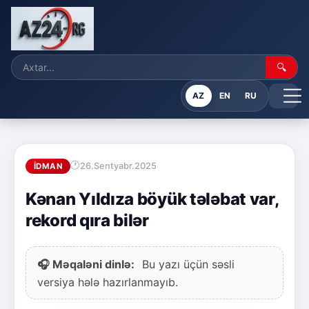
🔍
AZ
EN
RU
26.Sentyabr.2025
İDMAN
Kənan Yıldıza böyük tələbat var,
rekord qıra bilər
🎧 Məqaləni dinlə:
Bu yazı üçün səsli
versiya hələ hazırlanmayıb.