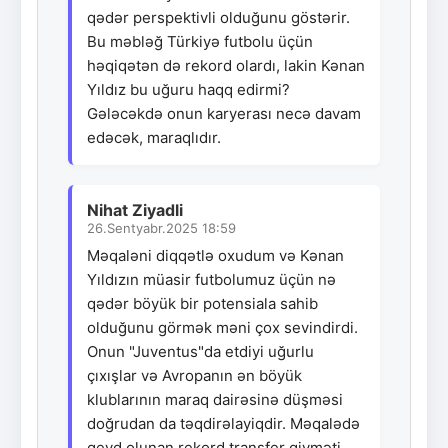
qədər perspektivli olduğunu göstərir.
Bu məbləğ Türkiyə futbolu üçün
həqiqətən də rekord olardı, lakin Kənan
Yıldız bu uğuru haqq edirmi?
Gələcəkdə onun karyerası necə davam
edəcək, maraqlıdır.
Nihat Ziyadli
26.Sentyabr.2025 18:59
Məqaləni diqqətlə oxudum və Kənan
Yıldızın müasir futbolumuz üçün nə
qədər böyük bir potensiala sahib
olduğunu görmək məni çox sevindirdi.
Onun "Juventus"da etdiyi uğurlu
çıxışlar və Avropanın ən böyük
klublarının maraq dairəsinə düşməsi
doğrudan da təqdirəlayiqdir. Məqalədə
qeyd olunan rekord transfer qiyməti