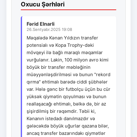
Oxucu Şərhləri
Fərid Elnarli
26.Sentyabr.2025 19:08
Məqalədə Kənan Yıldızın transfer
potensialı və Kopa Trophy-dəki
mövqeyi ilə bağlı maraqlı məqamlar
vurğulanır. Lakin, 100 milyon avro kimi
böyük bir transfer məbləğinin
müəyyənləşdirilməsi və bunun "rekord
qırma" ehtimalı barədə ciddi şübhələr
var. Hələ gənc bir futbolçu üçün bu cür
yüksək qiymətin qoyulması və bunun
reallaşacağı ehtimalı, bəlkə də, bir az
şişirdilmiş bir rəqəmdir. Təbii ki,
Kənanın istedadı danılmazdır və
gələcəkdə böyük uğurlar qazana bilər,
ancaq transfer bazarındakı qiymətlər