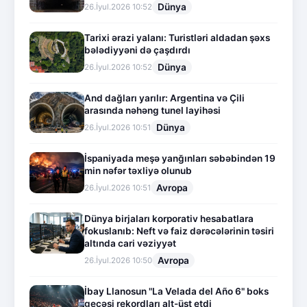
Dünya
26.İyul.2026 10:52
Tarixi ərazi yalanı: Turistləri aldadan şəxs
bələdiyyəni də çaşdırdı
Dünya
26.İyul.2026 10:52
And dağları yarılır: Argentina və Çili
arasında nəhəng tunel layihəsi
Dünya
26.İyul.2026 10:51
İspaniyada meşə yanğınları səbəbindən 19
min nəfər təxliyə olunub
Avropa
26.İyul.2026 10:51
Dünya birjaları korporativ hesabatlara
fokuslanıb: Neft və faiz dərəcələrinin təsiri
altında cari vəziyyət
Avropa
26.İyul.2026 10:50
İbay Llanosun "La Velada del Año 6" boks
gecəsi rekordları alt-üst etdi