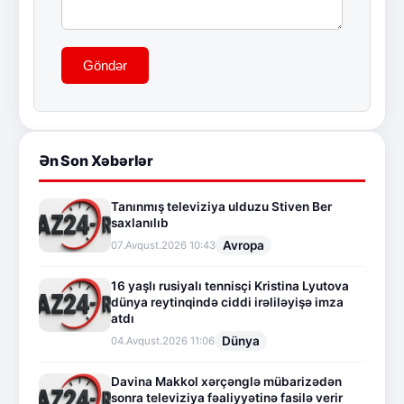
Göndər
Ən Son Xəbərlər
Tanınmış televiziya ulduzu Stiven Ber
saxlanılıb
Avropa
07.Avqust.2026 10:43
16 yaşlı rusiyalı tennisçi Kristina Lyutova
dünya reytinqində ciddi irəliləyişə imza
atdı
Dünya
04.Avqust.2026 11:06
Davina Makkol xərçənglə mübarizədən
sonra televiziya fəaliyyətinə fasilə verir