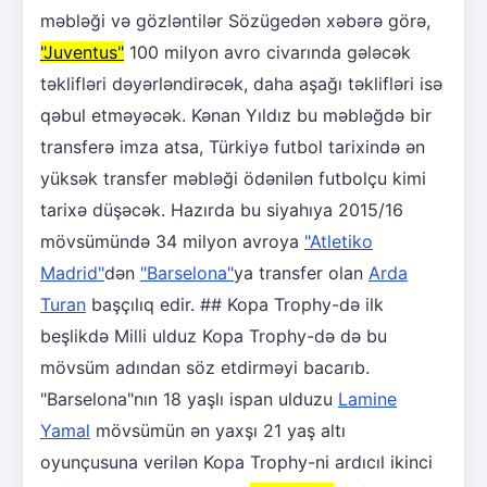
məbləği və gözləntilər Sözügedən xəbərə görə,
"Juventus"
100 milyon avro civarında gələcək
təklifləri dəyərləndirəcək, daha aşağı təklifləri isə
qəbul etməyəcək. Kənan Yıldız bu məbləğdə bir
transferə imza atsa, Türkiyə futbol tarixində ən
yüksək transfer məbləği ödənilən futbolçu kimi
tarixə düşəcək. Hazırda bu siyahıya 2015/16
mövsümündə 34 milyon avroya
"Atletiko
Madrid"
dən
"Barselona"
ya transfer olan
Arda
Turan
başçılıq edir. ## Kopa Trophy-də ilk
beşlikdə Milli ulduz Kopa Trophy-də də bu
mövsüm adından söz etdirməyi bacarıb.
"Barselona"nın 18 yaşlı ispan ulduzu
Lamine
Yamal
mövsümün ən yaxşı 21 yaş altı
oyunçusuna verilən Kopa Trophy-ni ardıcıl ikinci