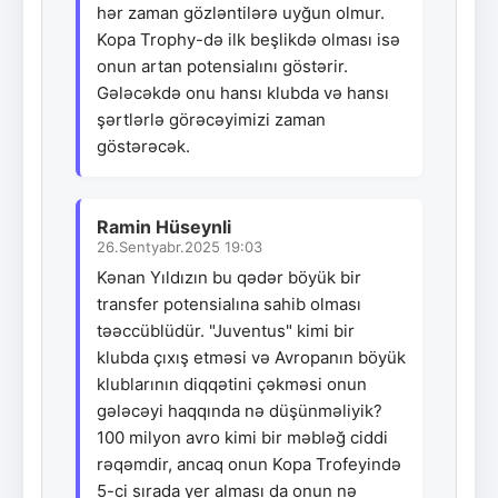
hər zaman gözləntilərə uyğun olmur.
Kopa Trophy-də ilk beşlikdə olması isə
onun artan potensialını göstərir.
Gələcəkdə onu hansı klubda və hansı
şərtlərlə görəcəyimizi zaman
göstərəcək.
Ramin Hüseynli
26.Sentyabr.2025 19:03
Kənan Yıldızın bu qədər böyük bir
transfer potensialına sahib olması
təəccüblüdür. "Juventus" kimi bir
klubda çıxış etməsi və Avropanın böyük
klublarının diqqətini çəkməsi onun
gələcəyi haqqında nə düşünməliyik?
100 milyon avro kimi bir məbləğ ciddi
rəqəmdir, ancaq onun Kopa Trofeyində
5-ci sırada yer alması da onun nə