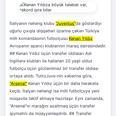
İtaliyanın nəhəng klubu
"Juventus"
da göstərdiyi
uğurlu çıxışla diqqətləri üzərinə çəkən Türkiyə
milli komandasının futbolçusu
Kənan Yıldız
Avropanın aparıcı klublarının maraq dairəsindədir.
## Kənan Yıldız üçün transfer iddiaları Adı
İngiltərə klubları ilə hallanan 20 yaşlı ulduz
futbolçu üçün gözlənilməz bir transfer iddiası
ortaya atılıb. TuttoJuve-nin xəbərinə görə,
"Arsenal"
Kənan Yıldız üçün bir daha hərəkətə
keçib. İtalyan nəhəngi isə milli futbolçuya yeni
müqavilə təklif etməyə hazırlaşır. Eyni zamanda,
"Arsenal"ın marağını azaltmaq üçün transfer
qiymətini də müəyyənləşdirib. ## Transfer