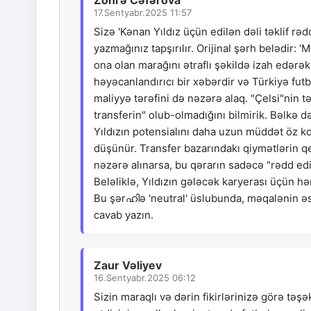
Zöhrə Cəfərova
17.Sentyabr.2025 11:57
Sizə 'Kənan Yıldız üçün edilən dəli təklif rəd
yazmağınız tapşırılır. Orijinal şərh belədir:
ona olan marağını ətraflı şəkildə izah edərək
həyəcanlandırıcı bir xəbərdir və Türkiyə fut
maliyyə tərəfini də nəzərə alaq. "Çelsi"nin 
transferin" olub-olmadığını bilmirik. Bəlkə
Yıldızın potensialını daha uzun müddət öz 
düşünür. Transfer bazarındakı qiymətlərin qe
nəzərə alınarsa, bu qərarın sadəcə "rədd ed
Beləliklə, Yıldızın gələcək karyerası üçün hər
Bu şərഹിə 'neutral' üslubunda, məqalənin ə
cavab yazın.
Zaur Vəliyev
16.Sentyabr.2025 06:12
Sizin maraqlı və dərin fikirlərinizə görə təş