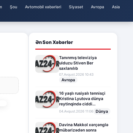
m
Şou
Avtomobil xəbərləri
Siyasət
Avropa
Asia
Ən Son Xəbərlər
Tanınmış televiziya
ulduzu Stiven Ber
saxlanılıb
07.Avqust.2026 10:43
Avropa
16 yaşlı rusiyalı tennisçi
Kristina Lyutova dünya
reytinqində ciddi
irəliləyişə imza atdı
Dünya
04.Avqust.2026 11:06
Davina Makkol xərçənglə
mübarizədən sonra