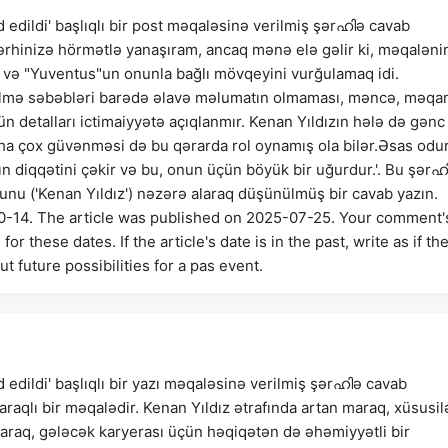
dd edildi' başlıqlı bir post məqaləsinə verilmiş şərഹിə cavab
 'Şərhinizə hörmətlə yanaşıram, ancaq mənə elə gəlir ki, məqaləni
i və "Yuventus"un onunla bağlı mövqeyini vurğulamaq idi.
dilmə səbəbləri barədə əlavə məlumatın olmaması, məncə, məqa
n detalları ictimaiyyətə açıqlanmır. Kenan Yıldızın hələ də gənc
a çox güvənməsi də bu qərarda rol oynamış ola bilər.Əsas odu
rın diqqətini çəkir və bu, onun üçün böyük bir uğurdur.'. Bu şərഹ
nu ('Kenan Yıldız') nəzərə alaraq düşünülmüş bir cavab yazın.
-14. The article was published on 2025-07-25. Your comment'
these dates. If the article's date is in the past, write as if th
 future possibilities for a pas event.
d edildi' başlıqlı bir yazı məqaləsinə verilmiş şərഹിə cavab
'Maraqlı bir məqalədir. Kenan Yıldız ətrafında artan maraq, xüsusil
laraq, gələcək karyerası üçün həqiqətən də əhəmiyyətli bir