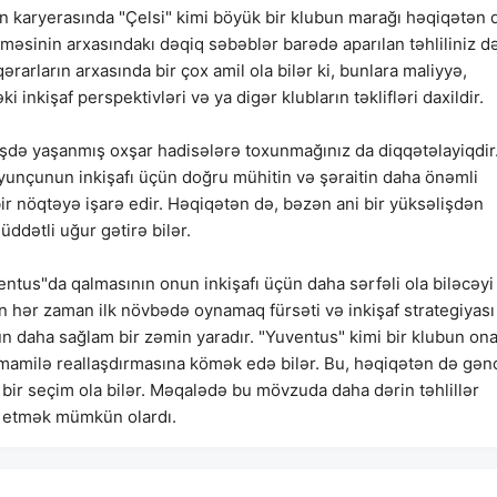
ın karyerasında "Çelsi" kimi böyük bir klubun marağı həqiqətən 
lməsinin arxasındakı dəqiq səbəblər barədə aparılan təhliliniz d
rarların arxasında bir çox amil ola bilər ki, bunlara maliyyə,
inkişaf perspektivləri və ya digər klubların təklifləri daxildir.
mişdə yaşanmış oxşar hadisələrə toxunmağınız da diqqətəlayiqdir
oyunçunun inkişafı üçün doğru mühitin və şəraitin daha önəmli
 nöqtəyə işarə edir. Həqiqətən də, bəzən ani bir yüksəlişdən
ddətli uğur gətirə bilər.
ntus"da qalmasının onun inkişafı üçün daha sərfəli ola biləcəyi
ın hər zaman ilk növbədə oynamaq fürsəti və inkişaf strategiyası
çün daha sağlam bir zəmin yaradır. "Yuventus" kimi bir klubun on
amamilə reallaşdırmasına kömək edə bilər. Bu, həqiqətən də gən
 bir seçim ola bilər. Məqalədə bu mövzuda daha dərin təhlillər
də etmək mümkün olardı.