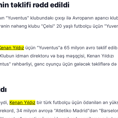
n təklifi rədd edildi
anın "Yuventus" klubundakı çıxışı ilə Avropanın aparıcı klub
ərənin nəhəng klubu "Çelsi" 20 yaşlı futbolçu üçün "Yuve
Kenan Yıldız
üçün "Yuventus"a 65 milyon avro təklif edib.
 Klubun idman direktoru və baş məşqçisi, Kenan Yıldızı
us" rəhbərliyi, gənc oyunçu üçün gələcək təkliflərə də
dı
əydi,
Kenan Yıldız
bir türk futbolçu üçün ödənilən ən yük
ı rekord, 34 milyon avroya "Atletiko Madrid"dən "Barsel