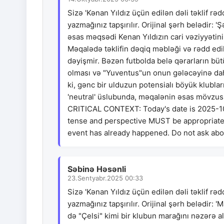
Sizə 'Kənan Yıldız üçün edilən dəli təklif rə
yazmağınız tapşırılır. Orijinal şərh belədir:
əsas məqsədi Kenan Yıldızın cari vəziyyətin
Məqalədə təklifin dəqiq məbləği və rədd e
dəyişmir. Bəzən futbolda belə qərarların bütü
olması və "Yuventus"un onun gələcəyinə dah
ki, gənc bir ulduzun potensialı böyük klubla
'neutral' üslubunda, məqalənin əsas mövzusu
CRITICAL CONTEXT: Today's date is 2025-10
tense and perspective MUST be appropriate for 
event has already happened. Do not ask about
Səbinə Həsənli
23.Sentyabr.2025 00:33
Sizə 'Kənan Yıldız üçün edilən dəli təklif rəd
yazmağınız tapşırılır. Orijinal şərh belədir: 
də "Çelsi" kimi bir klubun marağını nəzərə a