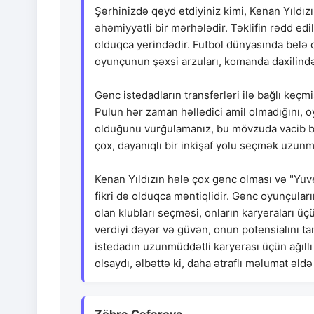
Şərhinizdə qeyd etdiyiniz kimi, Kenan Yıldız
əhəmiyyətli bir mərhələdir. Təklifin rədd edi
olduqca yerindədir. Futbol dünyasında belə qə
oyunçunun şəxsi arzuları, komanda daxilindəki 
Gənc istedadların transferləri ilə bağlı keç
Pulun hər zaman həlledici amil olmadığını, 
olduğunu vurğulamanız, bu mövzuda vacib bir
çox, dayanıqlı bir inkişaf yolu seçmək uzunmü
Kenan Yıldızın hələ çox gənc olması və "Yuve
fikri də olduqca məntiqlidir. Gənc oyunçular
olan klubları seçməsi, onların karyeraları ü
verdiyi dəyər və güvən, onun potensialını t
istedadın uzunmüddətli karyerası üçün ağıllı
olsaydı, əlbəttə ki, daha ətraflı məlumat əl