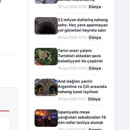
n
Dünya
26.İyul.2026 10:52
52 milyon dollarlıq nəhəng
səhv: Heç yerə aparmayan
yol görənləri heyrətə salır
Dünya
26.İyul.2026 10:52
Tarixi ərazi yalanı:
Turistləri aldadan şəxs
bələdiyyəni də çaşdırdı
Dünya
26.İyul.2026 10:52
And dağları yarılır:
Argentina və Çili arasında
nəhəng tunel layihəsi
Dünya
26.İyul.2026 10:51
İspaniyada meşə
yanğınları səbəbindən 19
min nəfər təxliyə olunub
Avropa
26.İyul.2026 10:51