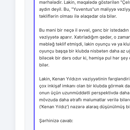
mərhələdir. Lakin, məqalədə göstərilən "Çels
aydın deyil. Bu, "Yuventus"un maliyyə vəziyyə
təkliflərin olması ilə əlaqədar ola bilər.
Bu məni bir neçə il əvvəl, gənc bir istedadı
vəziyyətə aparır. Xatırladığım qədər, o za
məbləğ təklif etmişdi, lakin oyunçu və ya k
oyunçu başqa bir klubda nisbətən daha az uğ
biləcək bir dərs odur ki, həmişə pul hər şey
bilər.
Lakin, Kenan Yıldızın vəziyyətinin fərqləndir
çox inkişaf imkanı olan bir klubda görmək daha
onun üçün uzunmüddətli perspektivdə daha sə
mövzuda daha ətraflı məlumatlar verilə bilə
('Kenan Yıldız') nəzərə alaraq düşünülmüş bi
Şərhinizə cavab: