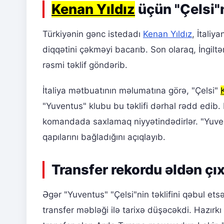
Kenan Yıldız
üçün "Çelsi"ni
Türkiyənin gənc istedadı
Kenan Yıldız
, İtaliy
diqqətini çəkməyi bacarıb. Son olaraq, İngilt
rəsmi təklif göndərib.
İtaliya mətbuatının məlumatına görə, "Çelsi"
"Yuventus" klubu bu təklifi dərhal rədd edib.
komandada saxlamaq niyyətindədirlər. "Yuvent
qapılarını bağladığını açıqlayıb.
Transfer rekordu əldən çıx
Əgər "Yuventus" "Çelsi"nin təklifini qəbul ets
transfer məbləği ilə tarixə düşəcəkdi. Hazırk