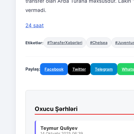
transfer olan Arda Turana məxsusdur. Lakin
vermədi.
24 saat
Etiketlər:
#TransferXəbərləri
#Chelsea
#Juventu
Paylaş:
Facebook
Twitter
Telegram
What
Oxucu Şərhləri
Teymur Quliyev
14.Oktyabr.2025 06:39