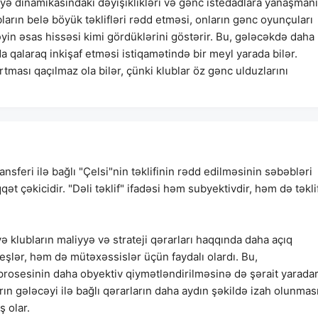
yyə dinamikasındakı dəyişiklikləri və gənc istedadlara yanaşmanı
ların belə böyük təklifləri rədd etməsi, onların gənc oyunçuları
yin əsas hissəsi kimi gördüklərini göstərir. Bu, gələcəkdə daha
alaraq inkişaf etməsi istiqamətində bir meyl yarada bilər.
rtması qaçılmaz ola bilər, çünki klublar öz gənc ulduzlarını
nsferi ilə bağlı "Çelsi"nin təklifinin rədd edilməsinin səbəbləri
t çəkicidir. "Dəli təklif" ifadəsi həm subyektivdir, həm də təkli
 və klubların maliyyə və strateji qərarları haqqında daha açıq
eşlər, həm də mütəxəssislər üçün faydalı olardı. Bu,
 prosesinin daha obyektiv qiymətləndirilməsinə də şərait yaradar
ın gələcəyi ilə bağlı qərarların daha aydın şəkildə izah olunması
 olar.