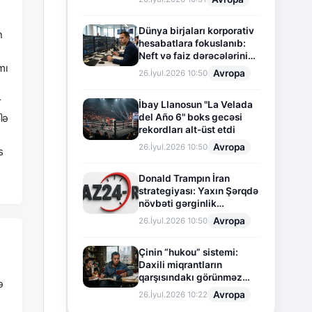
Dünya birjaları korporativ
n
hesabatlara fokuslanıb:
Neft və faiz dərəcələrinin
mı
təsiri altında cari vəziyyət
Avropa
26.İyul.2026 10:50
r
İbay Llanosun "La Velada
del Año 6" boks gecəsi
ിə
rekordları alt-üst etdi
Avropa
26.İyul.2026 10:50
s
e
Donald Trampın İran
strategiyası: Yaxın Şərqdə
növbəti gərginlik
mərhələsi
Avropa
26.İyul.2026 10:50
Çinin “hukou” sistemi:
Daxili miqrantların
qarşısındakı görünməz
ə
sədd
Avropa
26.İyul.2026 10:22