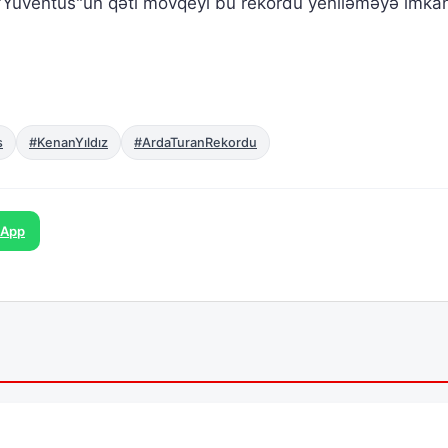
 "Yuventus"un qəti mövqeyi bu rekordu yeniləməyə imka
s
#KenanYıldız
#ArdaTuranRekordu
sApp