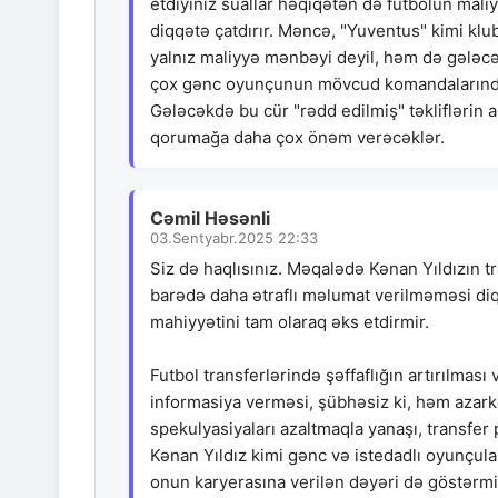
etdiyiniz suallar həqiqətən də futbolun mali
diqqətə çatdırır. Məncə, "Yuventus" kimi klub
yalnız maliyyə mənbəyi deyil, həm də gələcə
çox gənc oyunçunun mövcud komandalarında q
Gələcəkdə bu cür "rədd edilmiş" təkliflərin a
qorumağa daha çox önəm verəcəklər.
Cəmil Həsənli
03.Sentyabr.2025 22:33
Siz də haqlısınız. Məqalədə Kənan Yıldızın tra
barədə daha ətraflı məlumat verilməməsi diqqə
mahiyyətini tam olaraq əks etdirmir.
Futbol transferlərində şəffaflığın artırılması
informasiya verməsi, şübhəsiz ki, həm azark
spekulyasiyaları azaltmaqla yanaşı, transfer
Kənan Yıldız kimi gənc və istedadlı oyunçular
onun karyerasına verilən dəyəri də göstərmiş