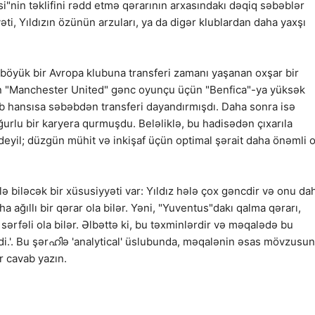
i"nin təklifini rədd etmə qərarının arxasındakı dəqiq səbəblər
ti, Yıldızın özünün arzuları, ya da digər klublardan daha yaxşı
n böyük bir Avropa klubuna transferi zamanı yaşanan oxşar bir
man "Manchester United" gənc oyunçu üçün "Benfica"-ya yüksək
lub hansısa səbəbdən transferi dayandırmışdı. Daha sonra isə
urlu bir karyera qurmuşdu. Beləliklə, bu hadisədən çıxarıla
 deyil; düzgün mühit və inkişaf üçün optimal şərait daha önəmli o
ilə biləcək bir xüsusiyyəti var: Yıldız hələ çox gəncdir və onu da
 ağıllı bir qərar ola bilər. Yəni, "Yuventus"dakı qalma qərarı,
rfəli ola bilər. Əlbəttə ki, bu təxminlərdir və məqalədə bu
rdi.'. Bu şərഹിə 'analytical' üslubunda, məqalənin əsas mövzusu
r cavab yazın.