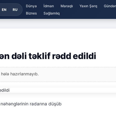
Dünya
İdman
Maraqlı
Yaxın Şərq
Gündə
EN
RU
Biznes
Sağlamlıq
n dəli təklif rədd edildi
 hələ hazırlanmayıb.
nəhənglərinin radarına düşüb