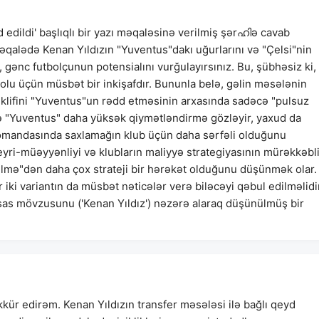
d edildi' başlıqlı bir yazı məqaləsinə verilmiş şərഹിə cavab
 'Məqalədə Kenan Yıldızın "Yuventus"dakı uğurlarını və "Çelsi"nin
, gənc futbolçunun potensialını vurğulayırsınız. Bu, şübhəsiz ki,
bolu üçün müsbət bir inkişafdır. Bununla belə, gəlin məsələnin
təklifini "Yuventus"un rədd etməsinin arxasında sadəcə "pulsuz
 də "Yuventus" daha yüksək qiymətləndirmə gözləyir, yaxud da
komandasında saxlamağın klub üçün daha sərfəli olduğunu
yri-müəyyənliyi və klubların maliyyə strategiyasının mürəkkəbli
ilmə"dən daha çox strateji bir hərəkət olduğunu düşünmək olar.
 iki variantın da müsbət nəticələr verə biləcəyi qəbul edilməlidir.
sas mövzusunu ('Kenan Yıldız') nəzərə alaraq düşünülmüş bir
əkkür edirəm. Kenan Yıldızın transfer məsələsi ilə bağlı qeyd