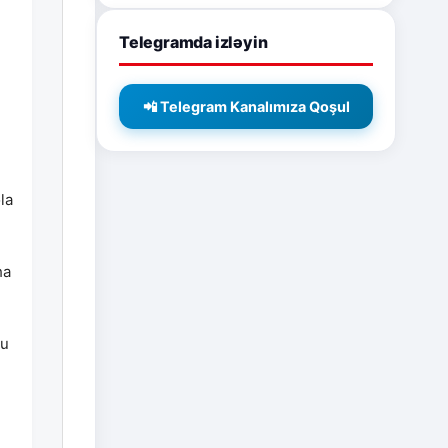
Telegramda izləyin
📲 Telegram Kanalımıza Qoşul
la
ha
nu