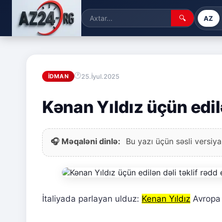
🔍
AZ
25.İyul.2025
İDMAN
Kənan Yıldız üçün edilə
🎧 Məqaləni dinlə:
Bu yazı üçün səsli versiya
İtaliyada parlayan ulduz:
Kenan Yıldız
Avropa 