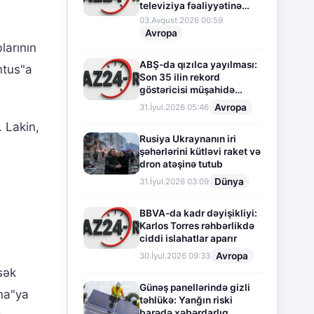
televiziya fəaliyyətinə
fasilə verir
03.Avqust.2026 00:59
Avropa
larının
ABŞ-da qızılca yayılması:
ntus"a
Son 35 ilin rekord
göstəricisi müşahidə
olunur
Avropa
31.İyul.2026 05:46
 Lakin,
Rusiya Ukraynanın iri
şəhərlərini kütləvi raket və
dron atəşinə tutub
Dünya
31.İyul.2026 03:09
BBVA-da kadr dəyişikliyi:
Karlos Torres rəhbərlikdə
ciddi islahatlar aparır
Avropa
30.İyul.2026 09:33
sək
Günəş panellərində gizli
ona"ya
təhlükə: Yanğın riski
barədə xəbərdarlıq