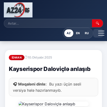
🔍
AZ
EN
RU
10.Oktyabr.2025
İDMAN
Kayserispor Daloviçlə anlaşıb
🎧 Məqaləni dinlə:
Bu yazı üçün səsli
versiya hələ hazırlanmayıb.