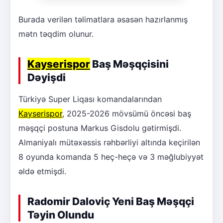
Burada verilən təlimatlara əsasən hazırlanmış
mətn təqdim olunur.
Kayserispor
Baş Məşqçisini
Dəyişdi
Türkiyə Super Liqası komandalarından
Kayserispor
, 2025-2026 mövsümü öncəsi baş
məşqçi postuna Markus Gisdolu gətirmişdi.
Almaniyalı mütəxəssis rəhbərliyi altında keçirilən
8 oyunda komanda 5 heç-heçə və 3 məğlubiyyət
əldə etmişdi.
Radomir Daloviç Yeni Baş Məşqçi
Təyin Olundu