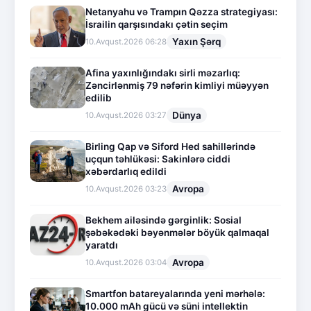
Netanyahu və Trampın Qəzza strategiyası:
İsrailin qarşısındakı çətin seçim
Yaxın Şərq
10.Avqust.2026 06:28
Afina yaxınlığındakı sirli məzarlıq:
Zəncirlənmiş 79 nəfərin kimliyi müəyyən
edilib
Dünya
10.Avqust.2026 03:27
Birling Qap və Siford Hed sahillərində
uçqun təhlükəsi: Sakinlərə ciddi
xəbərdarlıq edildi
Avropa
10.Avqust.2026 03:23
Bekhem ailəsində gərginlik: Sosial
şəbəkədəki bəyənmələr böyük qalmaqal
yaratdı
Avropa
10.Avqust.2026 03:04
Smartfon batareyalarında yeni mərhələ:
10.000 mAh gücü və süni intellektin