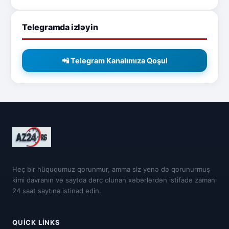
Telegramda izləyin
📲 Telegram Kanalımıza Qoşul
Heç bir hüququmuz qorunmur, amma siz yenə də qorunurmuş
kimi davranın və saytda dərc olunan xəbərlərdən istifadə zamanı
24 saat saytına istinad edin.
QUICK LINKS