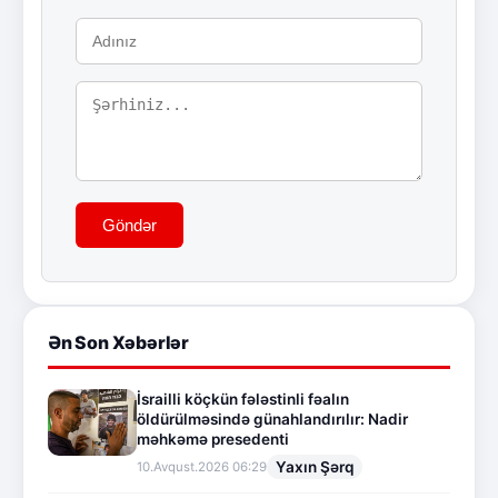
Göndər
Ən Son Xəbərlər
İsrailli köçkün fələstinli fəalın
öldürülməsində günahlandırılır: Nadir
məhkəmə presedenti
Yaxın Şərq
10.Avqust.2026 06:29