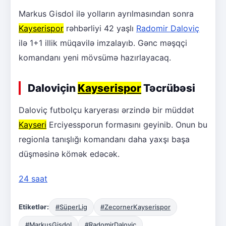
Markus Gisdol ilə yolların ayrılmasından sonra
Kayserispor
rəhbərliyi 42 yaşlı
Radomir Daloviç
ilə 1+1 illik müqavilə imzalayıb. Gənc məşqçi
komandanı yeni mövsümə hazırlayacaq.
Daloviçin
Kayserispor
Təcrübəsi
Daloviç futbolçu karyerası ərzində bir müddət
Kayseri
Erciyessporun formasını geyinib. Onun bu
regionla tanışlığı komandanı daha yaxşı başa
düşməsinə kömək edəcək.
24 saat
Etiketlər:
#SüperLig
#ZecornerKayserispor
#MarkusGisdol
#RadomirDalovic