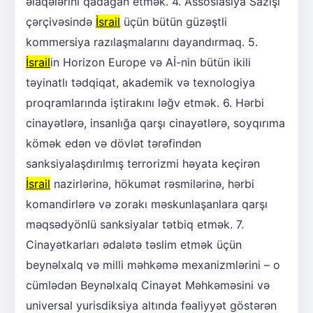
əlaqələrini qadağan etmək. 4. Assosiasiya Sazişi
çərçivəsində
İsrail
üçün bütün güzəştli
kommersiya razılaşmalarını dayandırmaq. 5.
İsrail
in Horizon Europe və Aİ-nin bütün ikili
təyinatlı tədqiqat, akademik və texnologiya
proqramlarında iştirakını ləğv etmək. 6. Hərbi
cinayətlərə, insanlığa qarşı cinayətlərə, soyqırıma
kömək edən və dövlət tərəfindən
sanksiyalaşdırılmış terrorizmi həyata keçirən
İsrail
nazirlərinə, hökumət rəsmilərinə, hərbi
komandirlərə və zorakı məskunlaşanlara qarşı
məqsədyönlü sanksiyalar tətbiq etmək. 7.
Cinayətkarları ədalətə təslim etmək üçün
beynəlxalq və milli məhkəmə mexanizmlərini – o
cümlədən Beynəlxalq Cinayət Məhkəməsini və
universal yurisdiksiya altında fəaliyyət göstərən