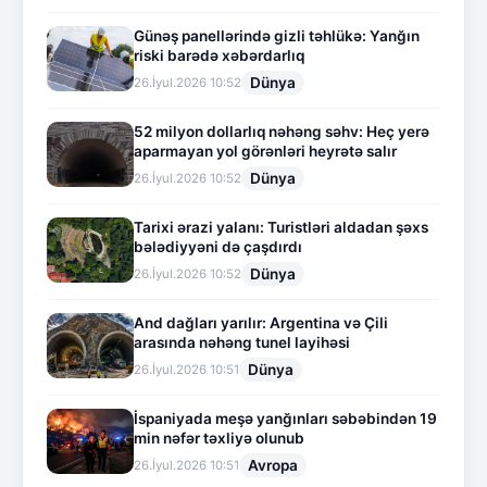
Günəş panellərində gizli təhlükə: Yanğın
riski barədə xəbərdarlıq
Dünya
26.İyul.2026 10:52
52 milyon dollarlıq nəhəng səhv: Heç yerə
aparmayan yol görənləri heyrətə salır
Dünya
26.İyul.2026 10:52
Tarixi ərazi yalanı: Turistləri aldadan şəxs
bələdiyyəni də çaşdırdı
Dünya
26.İyul.2026 10:52
And dağları yarılır: Argentina və Çili
arasında nəhəng tunel layihəsi
Dünya
26.İyul.2026 10:51
İspaniyada meşə yanğınları səbəbindən 19
min nəfər təxliyə olunub
Avropa
26.İyul.2026 10:51