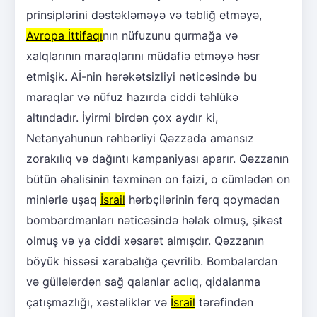
prinsiplərini dəstəkləməyə və təbliğ etməyə,
Avropa İttifaqı
nın nüfuzunu qurmağa və
xalqlarının maraqlarını müdafiə etməyə həsr
etmişik. Aİ-nin hərəkətsizliyi nəticəsində bu
maraqlar və nüfuz hazırda ciddi təhlükə
altındadır. İyirmi birdən çox aydır ki,
Netanyahunun rəhbərliyi Qəzzada amansız
zorakılıq və dağıntı kampaniyası aparır. Qəzzanın
bütün əhalisinin təxminən on faizi, o cümlədən on
minlərlə uşaq
İsrail
hərbçilərinin fərq qoymadan
bombardmanları nəticəsində həlak olmuş, şikəst
olmuş və ya ciddi xəsarət almışdır. Qəzzanın
böyük hissəsi xarabalığa çevrilib. Bombalardan
və güllələrdən sağ qalanlar aclıq, qidalanma
çatışmazlığı, xəstəliklər və
İsrail
tərəfindən