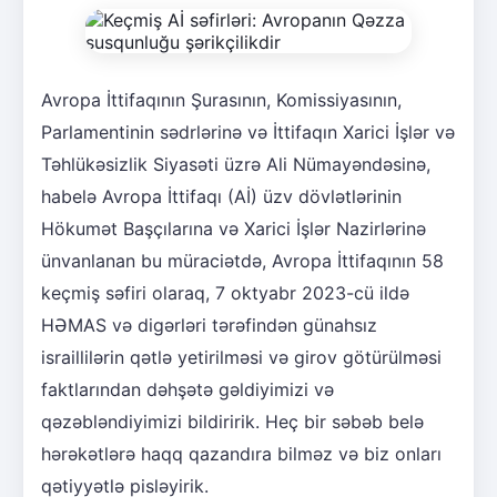
Avropa İttifaqının Şurasının, Komissiyasının,
Parlamentinin sədrlərinə və İttifaqın Xarici İşlər və
Təhlükəsizlik Siyasəti üzrə Ali Nümayəndəsinə,
habelə Avropa İttifaqı (Aİ) üzv dövlətlərinin
Hökumət Başçılarına və Xarici İşlər Nazirlərinə
ünvanlanan bu müraciətdə, Avropa İttifaqının 58
keçmiş səfiri olaraq, 7 oktyabr 2023-cü ildə
HƏMAS və digərləri tərəfindən günahsız
israillilərin qətlə yetirilməsi və girov götürülməsi
faktlarından dəhşətə gəldiyimizi və
qəzəbləndiyimizi bildiririk. Heç bir səbəb belə
hərəkətlərə haqq qazandıra bilməz və biz onları
qətiyyətlə pisləyirik.