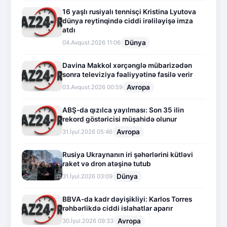
16 yaşlı rusiyalı tennisçi Kristina Lyutova
dünya reytinqində ciddi irəliləyişə imza
atdı
Dünya
04.Avqust.2026 11:06
Davina Makkol xərçənglə mübarizədən
sonra televiziya fəaliyyətinə fasilə verir
Avropa
03.Avqust.2026 00:59
ABŞ-da qızılca yayılması: Son 35 ilin
rekord göstəricisi müşahidə olunur
Avropa
31.İyul.2026 05:46
Rusiya Ukraynanın iri şəhərlərini kütləvi
raket və dron atəşinə tutub
Dünya
31.İyul.2026 03:09
BBVA-da kadr dəyişikliyi: Karlos Torres
rəhbərlikdə ciddi islahatlar aparır
Avropa
30.İyul.2026 09:33