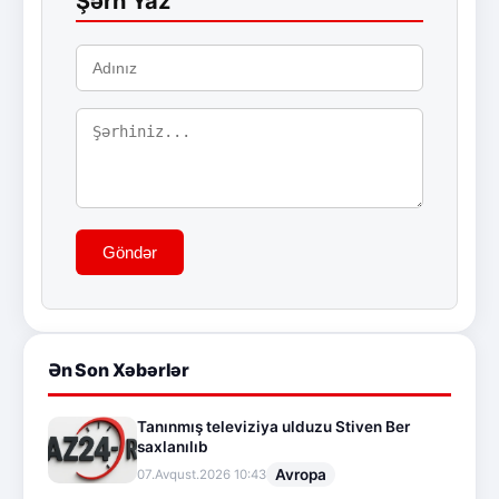
Şərh Yaz
Göndər
Ən Son Xəbərlər
Tanınmış televiziya ulduzu Stiven Ber
saxlanılıb
Avropa
07.Avqust.2026 10:43