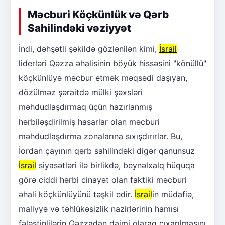
Məcburi Köçkünlük və Qərb
Sahilindəki vəziyyət
İndi, dəhşətli şəkildə gözlənilən kimi,
İsrail
liderləri Qəzza əhalisinin böyük hissəsini "könüllü"
köçkünlüyə məcbur etmək məqsədi daşıyan,
dözülməz şəraitdə mülki şəxsləri
məhdudlaşdırmaq üçün hazırlanmış
hərbiləşdirilmiş hasarlar olan məcburi
məhdudlaşdırma zonalarına sıxışdırırlar. Bu,
İordan çayının qərb sahilindəki digər qanunsuz
İsrail
siyasətləri ilə birlikdə, beynəlxalq hüquqa
görə ciddi hərbi cinayət olan faktiki məcburi
əhali köçkünlüyünü təşkil edir.
İsrail
in müdafiə,
maliyyə və təhlükəsizlik nazirlərinin hamısı
fələstinlilərin Qəzzadan daimi olaraq çıxarılmasını