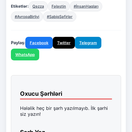
Etiketlər:
Qəzza
Fələstin
#İnsanHaqları
#AvropaBirliyi
#SabiqSəfirlər
Paylaş:
Facebook
Twitter
Telegram
WhatsApp
Oxucu Şərhləri
Hələlik heç bir şərh yazılmayıb. İlk şərhi
siz yazın!