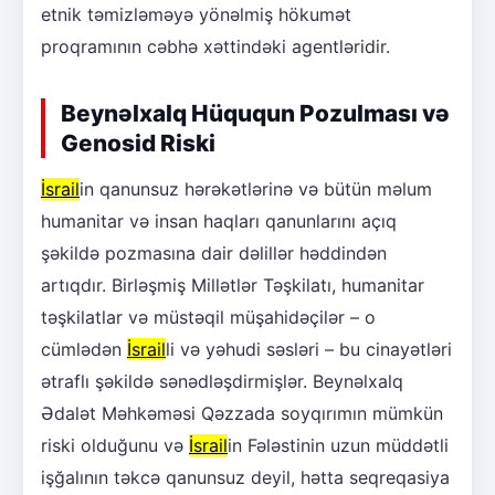
etnik təmizləməyə yönəlmiş hökumət
proqramının cəbhə xəttindəki agentləridir.
Beynəlxalq Hüququn Pozulması və
Genosid Riski
İsrail
in qanunsuz hərəkətlərinə və bütün məlum
humanitar və insan haqları qanunlarını açıq
şəkildə pozmasına dair dəlillər həddindən
artıqdır. Birləşmiş Millətlər Təşkilatı, humanitar
təşkilatlar və müstəqil müşahidəçilər – o
cümlədən
İsrail
li və yəhudi səsləri – bu cinayətləri
ətraflı şəkildə sənədləşdirmişlər. Beynəlxalq
Ədalət Məhkəməsi Qəzzada soyqırımın mümkün
riski olduğunu və
İsrail
in Fələstinin uzun müddətli
işğalının təkcə qanunsuz deyil, hətta seqreqasiya