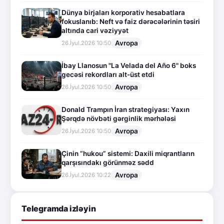
Dünya birjaları korporativ hesabatlara
fokuslanıb: Neft və faiz dərəcələrinin təsiri
altında cari vəziyyət
Avropa
26.İyul.2026 10:50
İbay Llanosun "La Velada del Año 6" boks
gecəsi rekordları alt-üst etdi
Avropa
26.İyul.2026 10:50
Donald Trampın İran strategiyası: Yaxın
Şərqdə növbəti gərginlik mərhələsi
Avropa
26.İyul.2026 10:50
Çinin “hukou” sistemi: Daxili miqrantların
qarşısındakı görünməz sədd
Avropa
26.İyul.2026 10:22
Telegramda izləyin