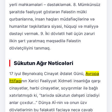
yerli məhkəmələri – dəstəkləmək. 8. Mümkünsüz
şəraitdə fəaliyyət göstərən Fələstin mülki
qurbanlarına, insan haqları müdafiəçilərinə və
humanitar təşkilatlara siyasi, hüquqi və maliyyə
dəstəyi vermək. 9. İki dövlətli həll üçün zəruri
ilkin şərt yaratmaq məqsədilə Fələstin
dövlətçiliyini tanımaq.
Sükutun Ağır Nəticələri
17 iyul Beynəlxalq Cinayət Ədalət Günü,
Avropa
İttifaqı
nın Xarici Fəaliyyət Xidməti insanlığa qarşı
cinayətlər, hərbi cinayətlər, soyqırımlar ilə bağlı
xatırlatmışdı ki, “tarixdə sükutun dəhşəti izlədiyi
anlar çoxdur…” Dünya Aİ-nin və onun üzv
dövlətlərinin bu fəlakətli faciəyə necə cavab