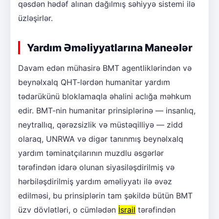
qəsdən hədəf alınan dağılmış səhiyyə sistemi ilə
üzləşirlər.
Yardım Əməliyyatlarına Maneələr
Davam edən mühasirə BMT agentliklərindən və
beynəlxalq QHT-lərdən humanitar yardım
tədarükünü bloklamaqla əhalini aclığa məhkum
edir. BMT-nin humanitar prinsiplərinə — insanlıq,
neytrallıq, qərəzsizlik və müstəqilliyə — zidd
olaraq, UNRWA və digər tanınmış beynəlxalq
yardım təminatçılarının muzdlu əsgərlər
tərəfindən idarə olunan siyasiləşdirilmiş və
hərbiləşdirilmiş yardım əməliyyatı ilə əvəz
edilməsi, bu prinsiplərin tam şəkildə bütün BMT
üzv dövlətləri, o cümlədən
İsrail
tərəfindən