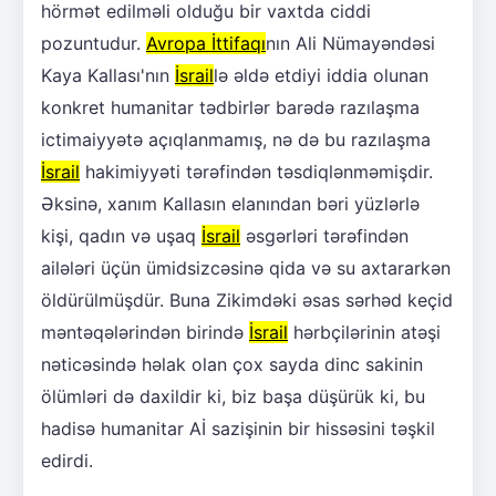
hörmət edilməli olduğu bir vaxtda ciddi
pozuntudur.
Avropa İttifaqı
nın Ali Nümayəndəsi
Kaya Kallası'nın
İsrail
lə əldə etdiyi iddia olunan
konkret humanitar tədbirlər barədə razılaşma
ictimaiyyətə açıqlanmamış, nə də bu razılaşma
İsrail
hakimiyyəti tərəfindən təsdiqlənməmişdir.
Əksinə, xanım Kallasın elanından bəri yüzlərlə
kişi, qadın və uşaq
İsrail
əsgərləri tərəfindən
ailələri üçün ümidsizcəsinə qida və su axtararkən
öldürülmüşdür. Buna Zikimdəki əsas sərhəd keçid
məntəqələrindən birində
İsrail
hərbçilərinin atəşi
nəticəsində həlak olan çox sayda dinc sakinin
ölümləri də daxildir ki, biz başa düşürük ki, bu
hadisə humanitar Aİ sazişinin bir hissəsini təşkil
edirdi.