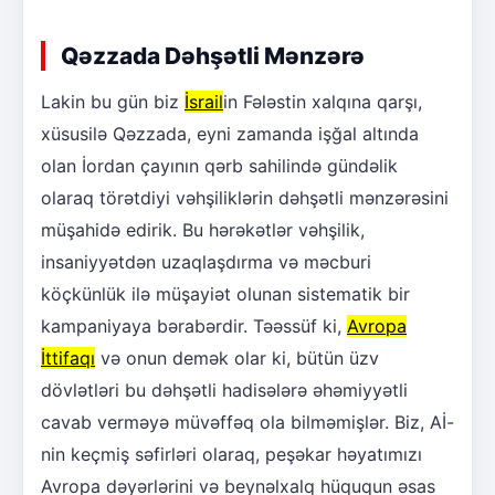
Qəzzada Dəhşətli Mənzərə
Lakin bu gün biz
İsrail
in Fələstin xalqına qarşı,
xüsusilə Qəzzada, eyni zamanda işğal altında
olan İordan çayının qərb sahilində gündəlik
olaraq törətdiyi vəhşiliklərin dəhşətli mənzərəsini
müşahidə edirik. Bu hərəkətlər vəhşilik,
insaniyyətdən uzaqlaşdırma və məcburi
köçkünlük ilə müşayiət olunan sistematik bir
kampaniyaya bərabərdir. Təəssüf ki,
Avropa
İttifaqı
və onun demək olar ki, bütün üzv
dövlətləri bu dəhşətli hadisələrə əhəmiyyətli
cavab verməyə müvəffəq ola bilməmişlər. Biz, Aİ-
nin keçmiş səfirləri olaraq, peşəkar həyatımızı
Avropa dəyərlərini və beynəlxalq hüququn əsas