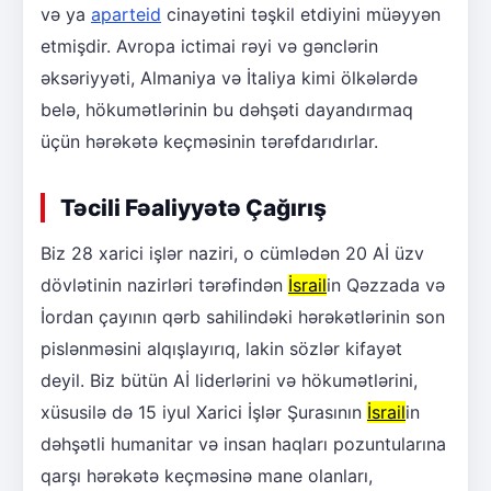
və ya
aparteid
cinayətini təşkil etdiyini müəyyən
etmişdir. Avropa ictimai rəyi və gənclərin
əksəriyyəti, Almaniya və İtaliya kimi ölkələrdə
belə, hökumətlərinin bu dəhşəti dayandırmaq
üçün hərəkətə keçməsinin tərəfdarıdırlar.
Təcili Fəaliyyətə Çağırış
Biz 28 xarici işlər naziri, o cümlədən 20 Aİ üzv
dövlətinin nazirləri tərəfindən
İsrail
in Qəzzada və
İordan çayının qərb sahilindəki hərəkətlərinin son
pislənməsini alqışlayırıq, lakin sözlər kifayət
deyil. Biz bütün Aİ liderlərini və hökumətlərini,
xüsusilə də 15 iyul Xarici İşlər Şurasının
İsrail
in
dəhşətli humanitar və insan haqları pozuntularına
qarşı hərəkətə keçməsinə mane olanları,