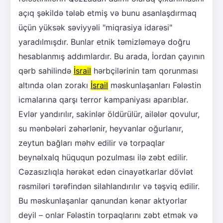
açıq şəkildə tələb etmiş və bunu asanlaşdırmaq
üçün yüksək səviyyəli "miqrasiya idarəsi"
yaradılmışdır. Bunlar etnik təmizləməyə doğru
hesablanmış addımlardır. Bu arada, İordan çayının
qərb sahilində
İsrail
hərbçilərinin tam qorunması
altında olan zorakı
İsrail
məskunlaşanları Fələstin
icmalarına qarşı terror kampaniyası aparıblar.
Evlər yandırılır, sakinlər öldürülür, ailələr qovulur,
su mənbələri zəhərlənir, heyvanlar oğurlanır,
zeytun bağları məhv edilir və torpaqlar
beynəlxalq hüququn pozulması ilə zəbt edilir.
Cəzasızlıqla hərəkət edən cinayətkarlar dövlət
rəsmiləri tərəfindən silahlandırılır və təşviq edilir.
Bu məskunlaşanlar qanundan kənar aktyorlar
deyil – onlar Fələstin torpaqlarını zəbt etmək və