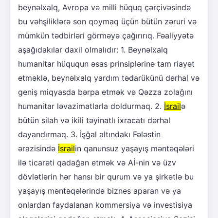
beynəlxalq, Avropa və milli hüquq çərçivəsində
bu vəhşiliklərə son qoymaq üçün bütün zəruri və
mümkün tədbirləri görməyə çağırırıq. Fəaliyyətə
aşağıdakılar daxil olmalıdır: 1. Beynəlxalq
humanitar hüququn əsas prinsiplərinə tam riayət
etməklə, beynəlxalq yardım tədarükünü dərhal və
geniş miqyasda bərpa etmək və Qəzza zolağını
humanitar ləvazimatlarla doldurmaq. 2.
İsrail
ə
bütün silah və ikili təyinatlı ixracatı dərhal
dayandırmaq. 3. İşğal altındakı Fələstin
ərazisində
İsrail
in qanunsuz yaşayış məntəqələri
ilə ticarəti qadağan etmək və Aİ-nin və üzv
dövlətlərin hər hansı bir qurum və ya şirkətlə bu
yaşayış məntəqələrində biznes aparan və ya
onlardan faydalanan kommersiya və investisiya