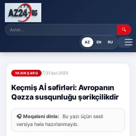
🔍
AZ
EN
RU
31.İyul.2025
YAXIN ŞƏRQ
Keçmiş Aİ səfirləri: Avropanın
Qəzza susqunluğu şərikçilikdir
🎧 Məqaləni dinlə:
Bu yazı üçün səsli
versiya hələ hazırlanmayıb.