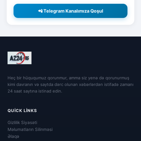
📲 Telegram Kanalımıza Qoşul
Heç bir hüququmuz qorunmur, amma siz yenə də qorunurmuş
kimi davranın və saytda dərc olunan xəbərlərdən istifadə zamanı
24 saat saytına istinad edin.
QUICK LINKS
Gizlilik Siyasəti
Məlumatların Silinməsi
Əlaqə