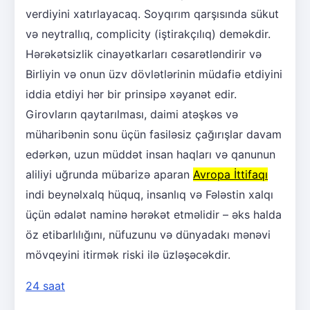
verdiyini xatırlayacaq. Soyqırım qarşısında sükut
və neytrallıq, complicity (iştirakçılıq) deməkdir.
Hərəkətsizlik cinayətkarları cəsarətləndirir və
Birliyin və onun üzv dövlətlərinin müdafiə etdiyini
iddia etdiyi hər bir prinsipə xəyanət edir.
Girovların qaytarılması, daimi atəşkəs və
müharibənin sonu üçün fasiləsiz çağırışlar davam
edərkən, uzun müddət insan haqları və qanunun
aliliyi uğrunda mübarizə aparan
Avropa İttifaqı
indi beynəlxalq hüquq, insanlıq və Fələstin xalqı
üçün ədalət naminə hərəkət etməlidir – əks halda
öz etibarlılığını, nüfuzunu və dünyadakı mənəvi
mövqeyini itirmək riski ilə üzləşəcəkdir.
24 saat