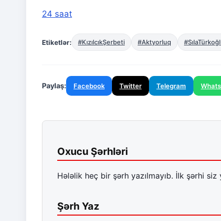
24 saat
Etiketlər:
#KızılcıkŞerbeti
#Aktyorluq
#SılaTürkoğ
Paylaş:
Facebook
Twitter
Telegram
What
Oxucu Şərhləri
Hələlik heç bir şərh yazılmayıb. İlk şərhi siz 
Şərh Yaz