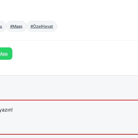
lu
#Maaş
#ÖzəlHəyat
sApp
yazın!