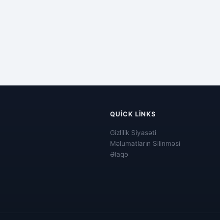
QUICK LINKS
Gizlilik Siyasəti
Məlumatların Silinməsi
Əlaqə