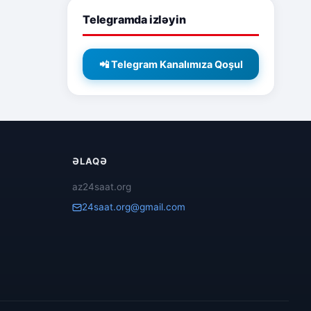
Telegramda izləyin
📲 Telegram Kanalımıza Qoşul
ƏLAQƏ
az24saat.org
24saat.org@gmail.com