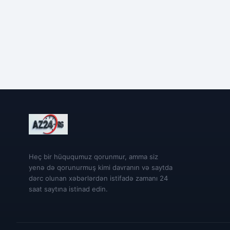
Heç bir hüququmuz qorunmur, amma siz
yenə də qorunurmuş kimi davranın və saytda
dərc olunan xəbərlərdən istifadə zamanı 24
saat saytına istinad edin.