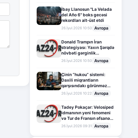
İbay Llanosun "La Velada
del Año 6" boks gecəsi
rekordları alt-üst etdi
Avropa
26.İyul.2026 10:50
Donald Trampın İran
strategiyası: Yaxın Şərqdə
növbəti gərginlik
mərhələsi
Avropa
26.İyul.2026 10:50
Çinin “hukou” sistemi:
Daxili miqrantların
qarşısındakı görünməz
sədd
Avropa
26.İyul.2026 10:22
Tadey Pokaçar: Velosiped
idmanının yeni fenomeni
və Tur de Fransın əfsanəvi
səhifəsi
Avropa
26.İyul.2026 09:31