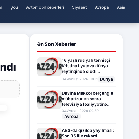
m
Şou
Avtomobil xəbərləri
Siyasət
Avropa
Asia
Ən Son Xəbərlər
16 yaşlı rusiyalı tennisçi
andı
Kristina Lyutova dünya
reytinqində ciddi
irəliləyişə imza atdı
Dünya
04.Avqust.2026 11:06
Davina Makkol xərçənglə
mübarizədən sonra
televiziya fəaliyyətinə
fasilə verir
03.Avqust.2026 00:59
Avropa
ABŞ-da qızılca yayılması:
Son 35 ilin rekord