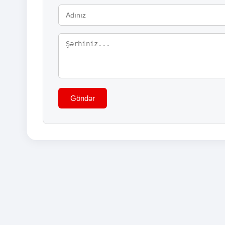
Göndər