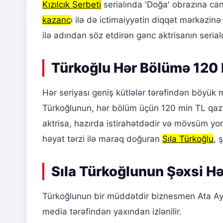
Kızılcık Şerbeti
serialında 'Doğa' obrazına ca
kazanc
ı ilə də ictimaiyyətin diqqət mərkəzi
ilə adından söz etdirən gənc aktrisanın seria
Türkoğlu Hər Bölümə 120 
Hər seriyası geniş kütlələr tərəfindən böyük ma
Türkoğlunun, hər bölüm üçün 120 min TL qaza
aktrisa, hazırda istirahətdədir və mövsüm yo
həyat tərzi ilə maraq doğuran
Sıla Türkoğlu
, 
Sıla Türkoğlunun Şəxsi Hə
Türkoğlunun bir müddətdir biznesmen Ata Ayyıl
media tərəfindən yaxından izlənilir.