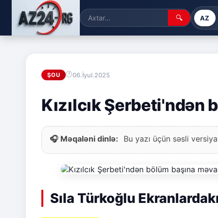
🔍
AZ
06.İyul.2025
ŞOU
Kızılcık Şerbeti'ndən
🎧 Məqaləni dinlə:
Bu yazı üçün səsli versiya
Sıla Türkoğlu Ekranlardak