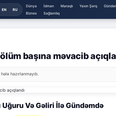
Dünya
İdman
Maraqlı
Yaxın Şərq
Gündə
EN
RU
Biznes
Sağlamlıq
 bölüm başına məvacib açıql
 hələ hazırlanmayıb.
ı Uğuru Və Gəliri İlə Gündəmdə