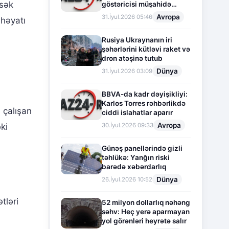
ksək
göstəricisi müşahidə
olunur
Avropa
31.İyul.2026 05:46
 həyatı
Rusiya Ukraynanın iri
şəhərlərini kütləvi raket və
dron atəşinə tutub
Dünya
31.İyul.2026 03:09
BBVA-da kadr dəyişikliyi:
Karlos Torres rəhbərlikdə
 çalışan
ciddi islahatlar aparır
Avropa
30.İyul.2026 09:33
ki
Günəş panellərində gizli
təhlükə: Yanğın riski
barədə xəbərdarlıq
Dünya
26.İyul.2026 10:52
tləri
52 milyon dollarlıq nəhəng
səhv: Heç yerə aparmayan
yol görənləri heyrətə salır