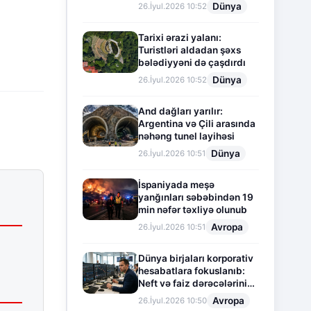
Dünya
26.İyul.2026 10:52
Tarixi ərazi yalanı:
Turistləri aldadan şəxs
bələdiyyəni də çaşdırdı
Dünya
26.İyul.2026 10:52
And dağları yarılır:
Argentina və Çili arasında
nəhəng tunel layihəsi
Dünya
26.İyul.2026 10:51
İspaniyada meşə
yanğınları səbəbindən 19
min nəfər təxliyə olunub
Avropa
26.İyul.2026 10:51
Dünya birjaları korporativ
hesabatlara fokuslanıb:
Neft və faiz dərəcələrinin
təsiri altında cari vəziyyət
Avropa
26.İyul.2026 10:50