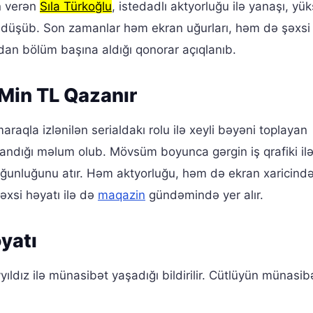
n verən
Sıla Türkoğlu
, istedadlı aktyorluğu ilə yanaşı, yü
nə düşüb. Son zamanlar həm ekran uğurları, həm də şəxsi
ldan bölüm başına aldığı qonorar açıqlanıb.
Min TL Qazanır
raqla izlənilən serialdakı rolu ilə xeyli bəyəni toplayan
ndığı məlum olub. Mövsüm boyunca gərgin iş qrafiki ilə
rğunluğunu atır. Həm aktyorluğu, həm də ekran xaricində
şəxsi həyatı ilə də
maqazin
gündəmində yer alır.
yatı
dız ilə münasibət yaşadığı bildirilir. Cütlüyün münasibə