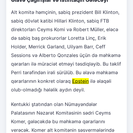
Alt komitə həmçinin, sabiq prezident Bill Klinton,
sabiq dövlət katibi Hillari Klinton, sabiq FTB
direktorları Ceyms Komi və Robert Müller, eləcə
də sabiq baş prokurorlar Loretta Linç, Erik
Holder, Merrick Garland, Uilyam Barr, Ceff
Sessions və Alberto Qonzales üçün də məhkəmə
qərarları ilə müraciət etməyi təsdiqləyib. Bu təklif
Perri tərəfindən irəli sürülüb. Bu əlavə məhkəmə
qərarlarının konkret olaraq
Epstein
ilə əlaqəli
olub-olmadığı hələlik aydın deyil.
Kentukki ştatından olan Nümayəndələr
Palatasının Nəzarət Komitəsinin sədri Ceyms
Komer, gələcəkdə bu məhkəmə qərarlarını
verəcək. Komer alt komitənin səsvermələrində