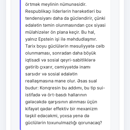
örtmək meylinin nümunəsidir.
Respublikaçı liderlərin hərəkətləri bu
tendensiyanı daha da gücləndirir, çünki
ədalətin təmin olunmasından çox siyasi
mülahizələr ön plana keçir. Bu hal,
yalnız Epstein işi ilə məhdudlaşmır.
Tarix boyu güclülərin məsuliyyətə cəlb
olunmaması, sonradan daha böyük
iqtisadi və sosial qeyri-sabitliklərə
gətirib çıxarır, cəmiyyətdə inamı
sarsıdır və sosial ədalətin
reallaşmasına mane olur. Əsas sual
budur: Konqresin bu addımı, bu tip sui-
istifadə və ört-basdı hallarının
gələcəkdə qarşısının alınması üçün
kifayət qədər effektiv bir mexanizm
təşkil edəcəkmi, yoxsa yenə də
güclülərin toxunulmazlığı qorunacaq?