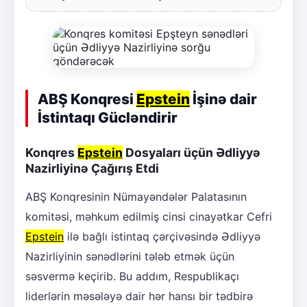
ABŞ Konqresi
Epstein
İşinə dair
İstintaqı Gücləndirir
Konqres
Epstein
Dosyaları üçün Ədliyyə
Nazirliyinə Çağırış Etdi
ABŞ Konqresinin Nümayəndələr Palatasının
komitəsi, məhkum edilmiş cinsi cinayətkar Cefri
Epstein
ilə bağlı istintaq çərçivəsində Ədliyyə
Nazirliyinin sənədlərini tələb etmək üçün
səsvermə keçirib. Bu addım, Respublikaçı
liderlərin məsələyə dair hər hansı bir tədbirə