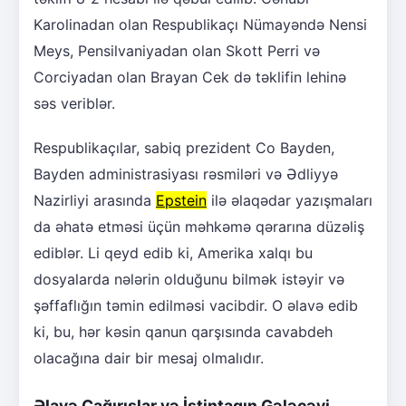
Karolinadan olan Respublikaçı Nümayəndə Nensi
Meys, Pensilvaniyadan olan Skott Perri və
Corciyadan olan Brayan Cek də təklifin lehinə
səs veriblər.
Respublikaçılar, sabiq prezident Co Bayden,
Bayden administrasiyası rəsmiləri və Ədliyyə
Nazirliyi arasında
Epstein
ilə əlaqədar yazışmaları
da əhatə etməsi üçün məhkəmə qərarına düzəliş
ediblər. Li qeyd edib ki, Amerika xalqı bu
dosyalarda nələrin olduğunu bilmək istəyir və
şəffaflığın təmin edilməsi vacibdir. O əlavə edib
ki, bu, hər kəsin qanun qarşısında cavabdeh
olacağına dair bir mesaj olmalıdır.
Əlavə Çağırışlar və İstintaqın Gələcəyi