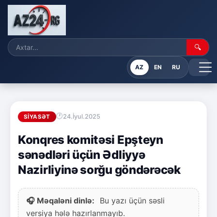
🔍
AZ
EN
RU
24.İyul.2025
SIYASƏT
Konqres komitəsi Epşteyn
sənədləri üçün Ədliyyə
Nazirliyinə sorğu göndərəcək
🎧 Məqaləni dinlə:
Bu yazı üçün səsli
versiya hələ hazırlanmayıb.