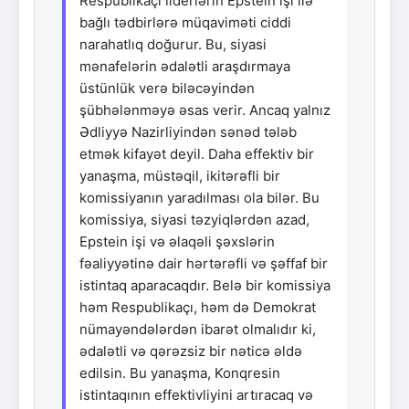
Respublikaçı liderlərin Epstein işi ilə
bağlı tədbirlərə müqaviməti ciddi
narahatlıq doğurur. Bu, siyasi
mənafelərin ədalətli araşdırmaya
üstünlük verə biləcəyindən
şübhələnməyə əsas verir. Ancaq yalnız
Ədliyyə Nazirliyindən sənəd tələb
etmək kifayət deyil. Daha effektiv bir
yanaşma, müstəqil, ikitərəfli bir
komissiyanın yaradılması ola bilər. Bu
komissiya, siyasi təzyiqlərdən azad,
Epstein işi və əlaqəli şəxslərin
fəaliyyətinə dair hərtərəfli və şəffaf bir
istintaq aparacaqdır. Belə bir komissiya
həm Respublikaçı, həm də Demokrat
nümayəndələrdən ibarət olmalıdır ki,
ədalətli və qərəzsiz bir nəticə əldə
edilsin. Bu yanaşma, Konqresin
istintaqının effektivliyini artıracaq və