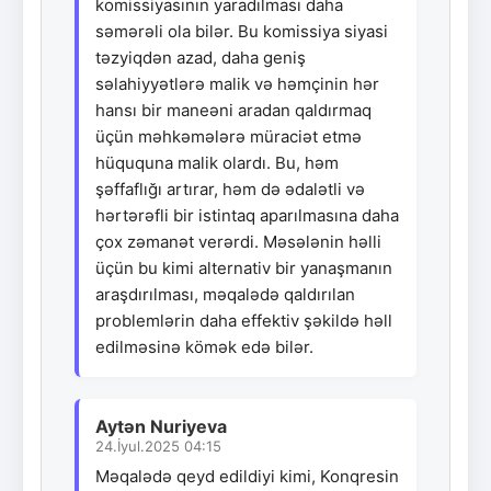
komissiyasının yaradılması daha
səmərəli ola bilər. Bu komissiya siyasi
təzyiqdən azad, daha geniş
səlahiyyətlərə malik və həmçinin hər
hansı bir maneəni aradan qaldırmaq
üçün məhkəmələrə müraciət etmə
hüququna malik olardı. Bu, həm
şəffaflığı artırar, həm də ədalətli və
hərtərəfli bir istintaq aparılmasına daha
çox zəmanət verərdi. Məsələnin həlli
üçün bu kimi alternativ bir yanaşmanın
araşdırılması, məqalədə qaldırılan
problemlərin daha effektiv şəkildə həll
edilməsinə kömək edə bilər.
Aytən Nuriyeva
24.İyul.2025 04:15
Məqalədə qeyd edildiyi kimi, Konqresin