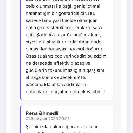
cəlb olunması ilə bağlı geniş ictimai
narahatlığın bir göstəricisidir. Bu,
sadəcə bir siyasi hadisə olmaqdan
daha çox, sistemli problemlərə işarə
edir. Şərhinizdə vurğuladığınız kimi,
siyasi mülahizələrin ədalətdən öndə
olması tendensiyası təəssüf doğurur.
Əsas sualınız çox yerindədir: bu addım
nə dərəcədə effektiv olacaq və
güclülərin toxunulmazlığının qarşısını
almağa kömək edəcəkmi? Bu
istiqamətdə atılan addımların
nəticələrini müşahidə etmək vacibdir.
Rəna Əhmədli
01.Sentyabr.2025 20:58
Şərhinizdə qaldırdığınız məsələlər