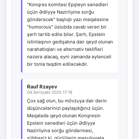
"Konqres komitəsi Epşteyn sənədləri
üçün Ədliyyə Nazirliyinə sorğu
göndərəcək" başlıqlı yazı məqaləsinə
"humorous" üslubda cavab verən bir
şərh tərtib edilə bilər. Şərh, Epstein
istintaqının gedişatına dair qeyd olunan
narahatlıqları və alternativ təklifləri
nəzərə alacaq, eyni zamanda əyləncəli
bir tonla təqdim ediləcəkdir.
Rauf Rzayev
04.Sentyabr.2025 17:18
Çox sağ olun, bu mövzuya dair dərin
düşüncələrinizi paylaşdığınız üçün.
Məqalədə qeyd olunan Konqresin
Epstein sənədləri üçün Ədliyyə
Nazirliyinə sorğu göndərməsi,
şübhəsiz ki, güclülərin məsuliyyətə