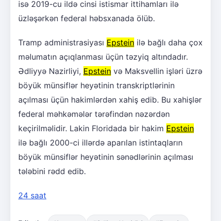
isə 2019-cu ildə cinsi istismar ittihamları ilə
üzləşərkən federal həbsxanada ölüb.
Tramp administrasiyası
Epstein
ilə bağlı daha çox
məlumatın açıqlanması üçün təzyiq altındadır.
Ədliyyə Nazirliyi,
Epstein
və Maksvellin işləri üzrə
böyük münsiflər heyətinin transkriptlərinin
açılması üçün hakimlərdən xahiş edib. Bu xahişlər
federal məhkəmələr tərəfindən nəzərdən
keçirilməlidir. Lakin Floridada bir hakim
Epstein
ilə bağlı 2000-ci illərdə aparılan istintaqların
böyük münsiflər heyətinin sənədlərinin açılması
tələbini rədd edib.
24 saat