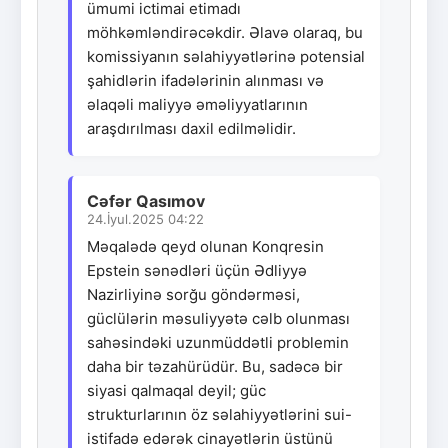
ümumi ictimai etimadı
möhkəmləndirəcəkdir. Əlavə olaraq, bu
komissiyanın səlahiyyətlərinə potensial
şahidlərin ifadələrinin alınması və
əlaqəli maliyyə əməliyyatlarının
araşdırılması daxil edilməlidir.
Cəfər Qasımov
24.İyul.2025 04:22
Məqalədə qeyd olunan Konqresin
Epstein sənədləri üçün Ədliyyə
Nazirliyinə sorğu göndərməsi,
güclülərin məsuliyyətə cəlb olunması
sahəsindəki uzunmüddətli problemin
daha bir təzahürüdür. Bu, sadəcə bir
siyasi qalmaqal deyil; güc
strukturlarının öz səlahiyyətlərini sui-
istifadə edərək cinayətlərin üstünü