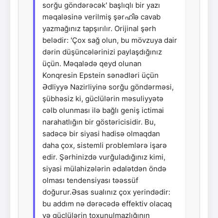
sorğu göndərəcək' başlıqlı bir yazı
məqaləsinə verilmiş şərഹിə cavab
yazmağınız tapşırılır. Orijinal şərh
belədir: 'Çox sağ olun, bu mövzuya dair
dərin düşüncələrinizi paylaşdığınız
üçün. Məqalədə qeyd olunan
Konqresin Epstein sənədləri üçün
Ədliyyə Nazirliyinə sorğu göndərməsi,
şübhəsiz ki, güclülərin məsuliyyətə
cəlb olunması ilə bağlı geniş ictimai
narahatlığın bir göstəricisidir. Bu,
sadəcə bir siyasi hadisə olmaqdan
daha çox, sistemli problemlərə işarə
edir. Şərhinizdə vurğuladığınız kimi,
siyasi mülahizələrin ədalətdən öndə
olması tendensiyası təəssüf
doğurur.Əsas sualınız çox yerindədir:
bu addım nə dərəcədə effektiv olacaq
və güclülərin toxunulmazlığının