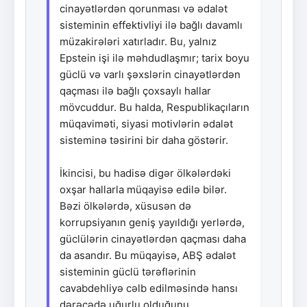
cinayətlərdən qorunması və ədalət
sisteminin effektivliyi ilə bağlı davamlı
müzakirələri xatırladır. Bu, yalnız
Epstein işi ilə məhdudlaşmır; tarix boyu
güclü və varlı şəxslərin cinayətlərdən
qaçması ilə bağlı çoxsaylı hallar
mövcuddur. Bu halda, Respublikaçıların
müqaviməti, siyasi motivlərin ədalət
sisteminə təsirini bir daha göstərir.
İkincisi, bu hadisə digər ölkələrdəki
oxşar hallarla müqayisə edilə bilər.
Bəzi ölkələrdə, xüsusən də
korrupsiyanın geniş yayıldığı yerlərdə,
güclülərin cinayətlərdən qaçması daha
da asandır. Bu müqayisə, ABŞ ədalət
sisteminin güclü tərəflərinin
cavabdehliyə cəlb edilməsində hansı
dərəcədə uğurlu olduğunu