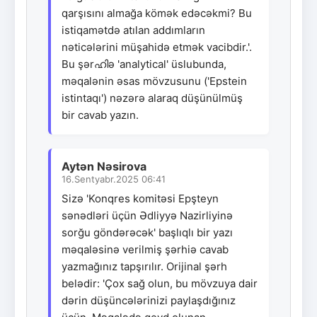
qarşısını almağa kömək edəcəkmi? Bu
istiqamətdə atılan addımların
nəticələrini müşahidə etmək vacibdir.'.
Bu şərഹിə 'analytical' üslubunda,
məqalənin əsas mövzusunu ('Epstein
istintaqı') nəzərə alaraq düşünülmüş
bir cavab yazın.
Aytən Nəsirova
16.Sentyabr.2025 06:41
Sizə 'Konqres komitəsi Epşteyn
sənədləri üçün Ədliyyə Nazirliyinə
sorğu göndərəcək' başlıqlı bir yazı
məqaləsinə verilmiş şərhiə cavab
yazmağınız tapşırılır. Orijinal şərh
belədir: 'Çox sağ olun, bu mövzuya dair
dərin düşüncələrinizi paylaşdığınız