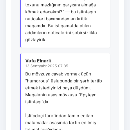
toxunulmazlığının qarşısını almağa
kömək edəcəkmi?" — bu istintaqın
nəticələri baxımından ən kritik
məqamdır. Bu istiqamətdə atılan
addımların nəticələrini səbirsizliklə
gözləyirik.
Vəfa Elnarli
13.Sentyabr.2025 07:35
Bu mövzuya cavab vermək üçün
"humorous" üslubunda bir şərh tərtib
etmək istədiyinizi başa düşdüm.
Məqalənin əsas mövzusu "Epşteyn
istintaqı"dır.
İstifadəçi tərəfindən təmin edilən
məlumatlar əsasında tərtib edilmiş
təlimat aşağıdadır: