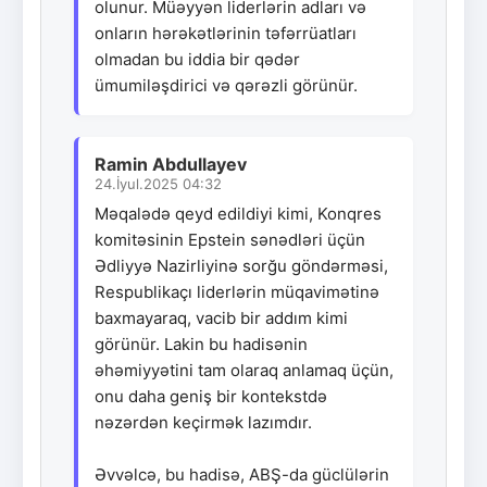
olunur. Müəyyən liderlərin adları və
onların hərəkətlərinin təfərrüatları
olmadan bu iddia bir qədər
ümumiləşdirici və qərəzli görünür.
Ramin Abdullayev
24.İyul.2025 04:32
Məqalədə qeyd edildiyi kimi, Konqres
komitəsinin Epstein sənədləri üçün
Ədliyyə Nazirliyinə sorğu göndərməsi,
Respublikaçı liderlərin müqavimətinə
baxmayaraq, vacib bir addım kimi
görünür. Lakin bu hadisənin
əhəmiyyətini tam olaraq anlamaq üçün,
onu daha geniş bir kontekstdə
nəzərdən keçirmək lazımdır.
Əvvəlcə, bu hadisə, ABŞ-da güclülərin