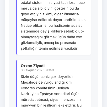
ədalət sisteminin siyasi təsirlərə necə
məruz qala bildiyini göstərir, bu da
qeyd etdiyiniz kimi, digər ölkələrlə
müqayisə edilərək dəyərləndirilə bilər.
Nəticə etibarilə, bu hadisənin ədalət
sistemində dəyişikliklərə səbəb olub-
olmayacağını görmək üçün daha çox
gözləməliyik, ancaq bu prosesdə
şəffaflığın təmin edilməsi vacibdir.
Orxan Ziyadli
30.Avqust.2025 20:53
Sizin düşüncəniz çox dəyərlidir.
Məqalədə də vurğulandığı kimi,
Konqres komitəsinin Ədliyyə
Nazirliyinə Epşteyn sənədləri üçün
müraciət etməsi, siyasi mənzərənin
müəyyən bir reallığını əks etdirir. Bu