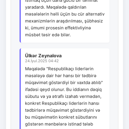
istintaq üçün daha güclü bir təminat
yaradardı. Məqalədə qaldırılan
məsələlərin həlli üçün bu cür alternativ
mexanizmlərin araşdırılması, şübhəsiz
ki, ümumi prosesin effektivliyinə
müsbət təsir edə bilər.
Ülkər Zeynalova
24.İyul.2025 04:42
Məqalədə "Respublikaçı liderlərin
məsələyə dair hər hansı bir tədbirə
müqavimət göstərdiyi bir vaxtda atılıb"
ifadəsi qeyd olunur. Bu iddianın dəqiq
sübutu və ya ətraflı izahatı vermədən,
konkret Respublikaçı liderlərin hansı
tədbirlərə müqavimət göstərdiyini və
bu müqavimətin konkret sübutlarını
göstərən mənbələrə istinad tələb