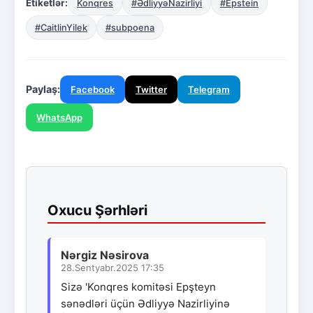
Etiketlər:
Konqres
#ƏdliyyəNazirliyi
#Epstein
#CaitlinYilek
#subpoena
Paylaş:
Facebook
Twitter
Telegram
WhatsApp
Oxucu Şərhləri
Nərgiz Nəsirova
28.Sentyabr.2025 17:35
Sizə 'Konqres komitəsi Epşteyn
sənədləri üçün Ədliyyə Nazirliyinə