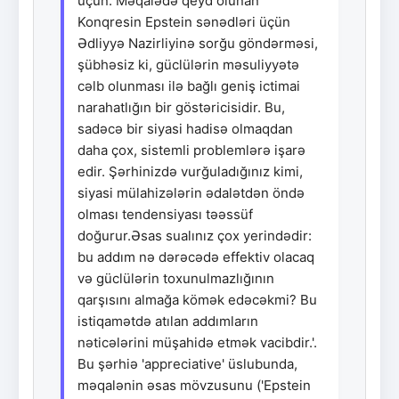
üçün. Məqalədə qeyd olunan
Konqresin Epstein sənədləri üçün
Ədliyyə Nazirliyinə sorğu göndərməsi,
şübhəsiz ki, güclülərin məsuliyyətə
cəlb olunması ilə bağlı geniş ictimai
narahatlığın bir göstəricisidir. Bu,
sadəcə bir siyasi hadisə olmaqdan
daha çox, sistemli problemlərə işarə
edir. Şərhinizdə vurğuladığınız kimi,
siyasi mülahizələrin ədalətdən öndə
olması tendensiyası təəssüf
doğurur.Əsas sualınız çox yerindədir:
bu addım nə dərəcədə effektiv olacaq
və güclülərin toxunulmazlığının
qarşısını almağa kömək edəcəkmi? Bu
istiqamətdə atılan addımların
nəticələrini müşahidə etmək vacibdir.'.
Bu şərhiə 'appreciative' üslubunda,
məqalənin əsas mövzusunu ('Epstein