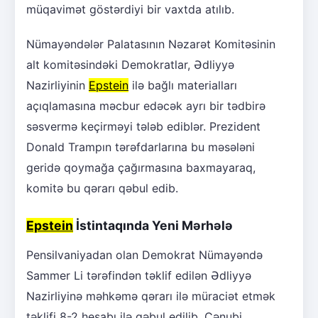
müqavimət göstərdiyi bir vaxtda atılıb.
Nümayəndələr Palatasının Nəzarət Komitəsinin
alt komitəsindəki Demokratlar, Ədliyyə
Nazirliyinin
Epstein
ilə bağlı materialları
açıqlamasına məcbur edəcək ayrı bir tədbirə
səsvermə keçirməyi tələb ediblər. Prezident
Donald Trampın tərəfdarlarına bu məsələni
geridə qoymağa çağırmasına baxmayaraq,
komitə bu qərarı qəbul edib.
Epstein
İstintaqında Yeni Mərhələ
Pensilvaniyadan olan Demokrat Nümayəndə
Sammer Li tərəfindən təklif edilən Ədliyyə
Nazirliyinə məhkəmə qərarı ilə müraciət etmək
təklifi 8-2 hesabı ilə qəbul edilib. Cənubi