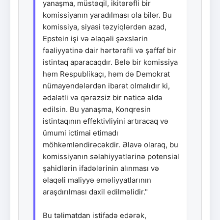
yanaşma, müstəqil, ikitərəfli bir
komissiyanın yaradılması ola bilər. Bu
komissiya, siyasi təzyiqlərdən azad,
Epstein işi və əlaqəli şəxslərin
fəaliyyətinə dair hərtərəfli və şəffaf bir
istintaq aparacaqdır. Belə bir komissiya
həm Respublikaçı, həm də Demokrat
nümayəndələrdən ibarət olmalıdır ki,
ədalətli və qərəzsiz bir nəticə əldə
edilsin. Bu yanaşma, Konqresin
istintaqının effektivliyini artıracaq və
ümumi ictimai etimadı
möhkəmləndirəcəkdir. Əlavə olaraq, bu
komissiyanın səlahiyyətlərinə potensial
şahidlərin ifadələrinin alınması və
əlaqəli maliyyə əməliyyatlarının
araşdırılması daxil edilməlidir."
Bu təlimatdan istifadə edərək,