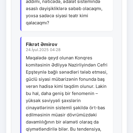
addımı, nəticədə, ədalət sistemində
əsaslı dəyişikliklərə səbəb olacaqmı,
yoxsa sadəcə siyasi teatr kimi
qalacaqmı?
Fikrət Əmirov
24.İyul.2025 04:28
Məqalədə qeyd olunan Konqres
komitəsinin Ədliyyə Nazirliyindən Cefri
Epşteynlə bağlı sənədləri tələb etməsi,
güclü siyasi mübarizənin fonunda baş
verən hadisə kimi təqdim olunur. Lakin
bu hal, daha geniş bir fenomenin –
yüksək səviyyəli şəxslərin
cinayətlərinin sistemli şəkildə ört-bas
edilməsinin müasir dövrümüzdəki
davamlılığının bir əlaməti olaraq da
qiymətləndirilə bilər. Bu tendensiya,