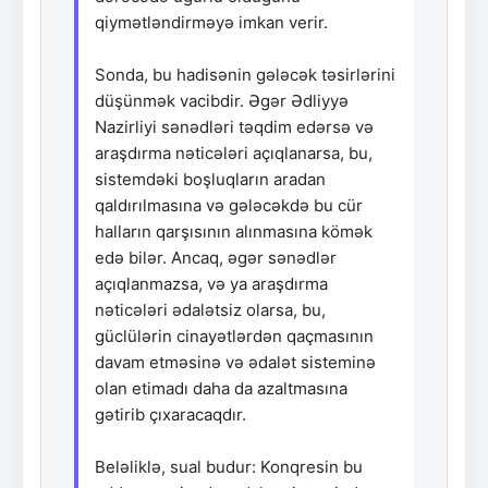
qiymətləndirməyə imkan verir.
Sonda, bu hadisənin gələcək təsirlərini
düşünmək vacibdir. Əgər Ədliyyə
Nazirliyi sənədləri təqdim edərsə və
araşdırma nəticələri açıqlanarsa, bu,
sistemdəki boşluqların aradan
qaldırılmasına və gələcəkdə bu cür
halların qarşısının alınmasına kömək
edə bilər. Ancaq, əgər sənədlər
açıqlanmazsa, və ya araşdırma
nəticələri ədalətsiz olarsa, bu,
güclülərin cinayətlərdən qaçmasının
davam etməsinə və ədalət sisteminə
olan etimadı daha da azaltmasına
gətirib çıxaracaqdır.
Beləliklə, sual budur: Konqresin bu