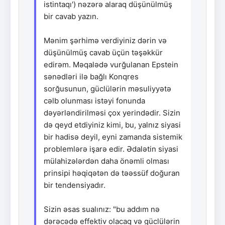
istintaqı') nəzərə alaraq düşünülmüş
bir cavab yazın.
Mənim şərhimə verdiyiniz dərin və
düşünülmüş cavab üçün təşəkkür
edirəm. Məqalədə vurğulanan Epstein
sənədləri ilə bağlı Konqres
sorğusunun, güclülərin məsuliyyətə
cəlb olunması istəyi fonunda
dəyərləndirilməsi çox yerindədir. Sizin
də qeyd etdiyiniz kimi, bu, yalnız siyasi
bir hadisə deyil, eyni zamanda sistemik
problemlərə işarə edir. Ədalətin siyasi
mülahizələrdən daha önəmli olması
prinsipi həqiqətən də təəssüf doğuran
bir tendensiyadır.
Sizin əsas sualınız: "bu addım nə
dərəcədə effektiv olacaq və güclülərin