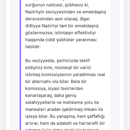
sorğunun nəticəsi, şübhəsiz ki,
Nazirliyin səviyyəsindən və əməkdaşlıq
dərəcəsindən asılı olacaq. Əgər
Ədliyyə Nazirliyi tam bir əməkdaşlıq
göstərməzsə, istintaqın effektivliyi
haqqında ciddi şübhələr yaranması
təbiidir.
Bu vəziyyətdə, şərhinizdə təklif
etdiyiniz kimi, müstəqil bir xarici
istintaq komissiyasının yaradılması real
bir alternativ ola bilər. Belə bir
komissiya, siyasi təsirlərdən
kənarlaşaraq, daha geniş
səlahiyyətlərlə və məhkəmə yolu ilə
maneələri aradan qaldırmaq imkanı ilə
işləyə bilər. Bu yanaşma, həm şəffaflığı
artırar, həm də ədalətli və hərtərəfli bir