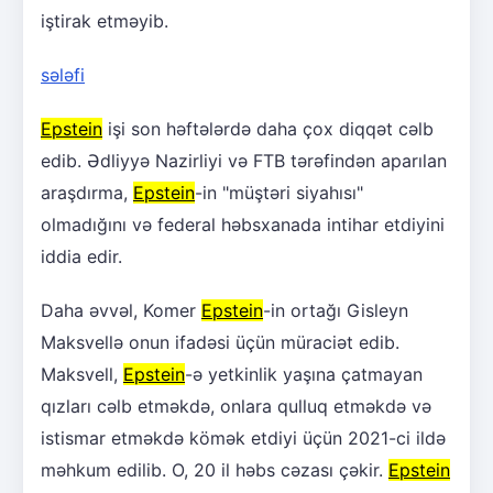
iştirak etməyib.
sələfi
Epstein
işi son həftələrdə daha çox diqqət cəlb
edib. Ədliyyə Nazirliyi və FTB tərəfindən aparılan
araşdırma,
Epstein
-in "müştəri siyahısı"
olmadığını və federal həbsxanada intihar etdiyini
iddia edir.
Daha əvvəl, Komer
Epstein
-in ortağı Gisleyn
Maksvellə onun ifadəsi üçün müraciət edib.
Maksvell,
Epstein
-ə yetkinlik yaşına çatmayan
qızları cəlb etməkdə, onlara qulluq etməkdə və
istismar etməkdə kömək etdiyi üçün 2021-ci ildə
məhkum edilib. O, 20 il həbs cəzası çəkir.
Epstein