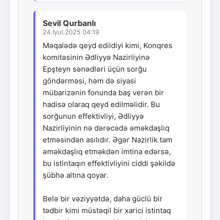
Sevil Qurbanlı
24.İyul.2025 04:19
Məqalədə qeyd edildiyi kimi, Konqres
komitəsinin Ədliyyə Nazirliyinə
Epşteyn sənədləri üçün sorğu
göndərməsi, həm də siyasi
mübarizənin fonunda baş verən bir
hadisə olaraq qeyd edilməlidir. Bu
sorğunun effektivliyi, Ədliyyə
Nazirliyinin nə dərəcədə əməkdaşlıq
etməsindən asılıdır. Əgər Nazirlik tam
əməkdaşlıq etməkdən imtina edərsə,
bu istintaqın effektivliyini ciddi şəkildə
şübhə altına qoyar.
Belə bir vəziyyətdə, daha güclü bir
tədbir kimi müstəqil bir xarici istintaq