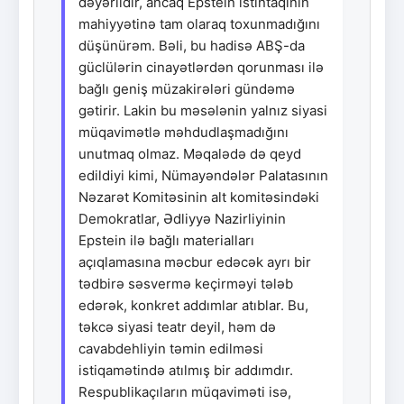
dəyərlidir, ancaq Epstein istintaqının
mahiyyətinə tam olaraq toxunmadığını
düşünürəm. Bəli, bu hadisə ABŞ-da
güclülərin cinayətlərdən qorunması ilə
bağlı geniş müzakirələri gündəmə
gətirir. Lakin bu məsələnin yalnız siyasi
müqavimətlə məhdudlaşmadığını
unutmaq olmaz. Məqalədə də qeyd
edildiyi kimi, Nümayəndələr Palatasının
Nəzarət Komitəsinin alt komitəsindəki
Demokratlar, Ədliyyə Nazirliyinin
Epstein ilə bağlı materialları
açıqlamasına məcbur edəcək ayrı bir
tədbirə səsvermə keçirməyi tələb
edərək, konkret addımlar atıblar. Bu,
təkcə siyasi teatr deyil, həm də
cavabdehliyin təmin edilməsi
istiqamətində atılmış bir addımdır.
Respublikaçıların müqaviməti isə,