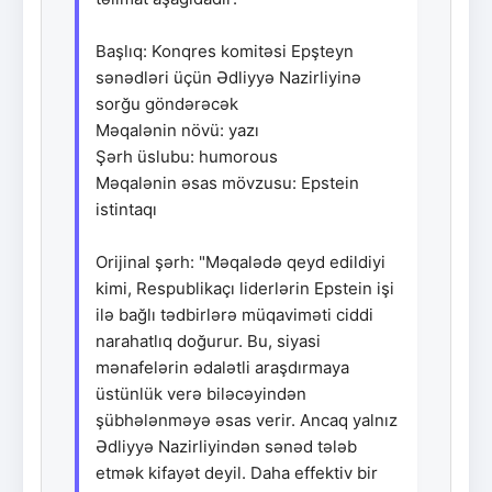
Başlıq: Konqres komitəsi Epşteyn
sənədləri üçün Ədliyyə Nazirliyinə
sorğu göndərəcək
Məqalənin növü: yazı
Şərh üslubu: humorous
Məqalənin əsas mövzusu: Epstein
istintaqı
Orijinal şərh: "Məqalədə qeyd edildiyi
kimi, Respublikaçı liderlərin Epstein işi
ilə bağlı tədbirlərə müqaviməti ciddi
narahatlıq doğurur. Bu, siyasi
mənafelərin ədalətli araşdırmaya
üstünlük verə biləcəyindən
şübhələnməyə əsas verir. Ancaq yalnız
Ədliyyə Nazirliyindən sənəd tələb
etmək kifayət deyil. Daha effektiv bir