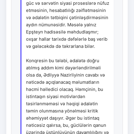
güc və sərvətin siyasi proseslərə nüfuz
etməsinin, hesabatlılığı zəiflətməsinin
və ədalətin tətbiqini çətinləşdirməsinin
aydın nümunəsidir. Məsələ yalnız
Epşteyn hadisəsilə məhdudlaşmır;
oxşar hallar tarixdə dəfələrlə baş verib
və gələcəkdə də təkrarlana bilər.
Konqresin bu tələbi, ədalətə doğru
atılmış addım kimi dəyərləndirilməli
olsa da, Ədliyyə Nazirliyinin cavabı və
nəticədə açıqlanacaq məlumatların
həcmi həlledici olacaq. Həmçinin, bu
istintaqın siyasi motivlərdən
təsirlənməməsi və həqiqi ədalətin
təmin olunmasına yönəlməsi kritik
əhəmiyyət daşıyır. Əgər bu istintaq
nəticəsiz qalırsa, bu, güclülərin qanun
üzərində üstünlüyünün davamlılığını və