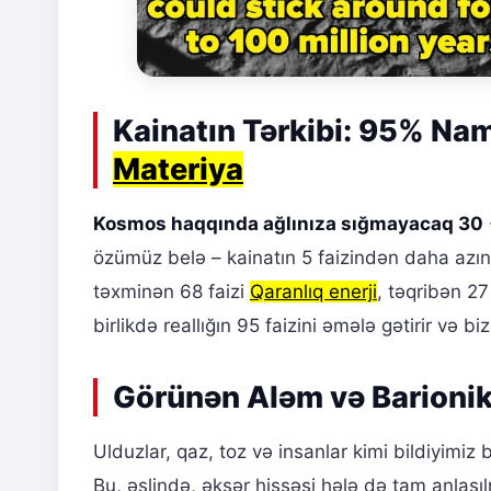
Kainatın Tərkibi: 95% N
Materiya
Kosmos haqqında ağlınıza sığmayacaq 30
özümüz belə – kainatın 5 faizindən daha azını
təxminən 68 faizi
Qaranlıq enerji
, təqribən 27
birlikdə reallığın 95 faizini əmələ gətirir 
Görünən Aləm və Barionik
Ulduzlar, qaz, toz və insanlar kimi bildiyim
Bu, əslində, əksər hissəsi hələ də tam anlaş