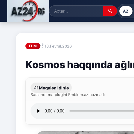
🔍
AZ
18.Fevral.2026
ELM
Kosmos haqqında ağlı
Məqaləni dinlə
Səsləndirmə plugini Emblem.az hazırladı