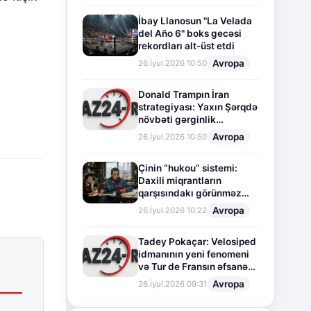
İbay Llanosun "La Velada
del Año 6" boks gecəsi
rekordları alt-üst etdi
Avropa
26.İyul.2026 10:50
Donald Trampın İran
strategiyası: Yaxın Şərqdə
növbəti gərginlik
mərhələsi
Avropa
26.İyul.2026 10:50
Çinin “hukou” sistemi:
Daxili miqrantların
qarşısındakı görünməz
sədd
Avropa
26.İyul.2026 10:22
Tadey Pokaçar: Velosiped
idmanının yeni fenomeni
və Tur de Fransın əfsanəvi
səhifəsi
Avropa
26.İyul.2026 09:31