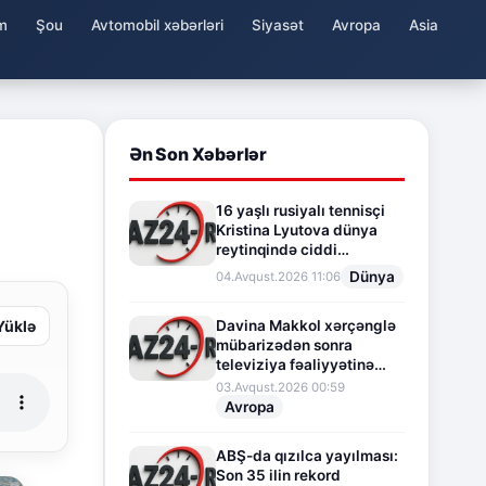
m
Şou
Avtomobil xəbərləri
Siyasət
Avropa
Asia
Ən Son Xəbərlər
16 yaşlı rusiyalı tennisçi
Kristina Lyutova dünya
reytinqində ciddi
irəliləyişə imza atdı
Dünya
04.Avqust.2026 11:06
Yüklə
Davina Makkol xərçənglə
mübarizədən sonra
televiziya fəaliyyətinə
fasilə verir
03.Avqust.2026 00:59
Avropa
ABŞ-da qızılca yayılması:
Son 35 ilin rekord