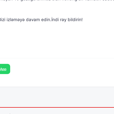
zi izləməyə davam edin.İndi rəy bildirin!
sApp