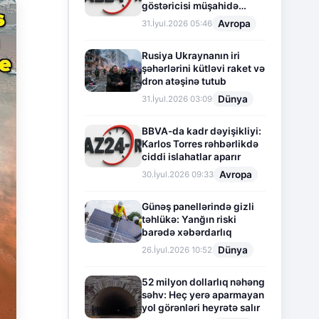
göstəricisi müşahidə
olunur
Avropa
31.İyul.2026 05:46
Rusiya Ukraynanın iri
şəhərlərini kütləvi raket və
dron atəşinə tutub
Dünya
31.İyul.2026 03:09
BBVA-da kadr dəyişikliyi:
Karlos Torres rəhbərlikdə
ciddi islahatlar aparır
Avropa
30.İyul.2026 09:33
Günəş panellərində gizli
təhlükə: Yanğın riski
barədə xəbərdarlıq
Dünya
26.İyul.2026 10:52
52 milyon dollarlıq nəhəng
səhv: Heç yerə aparmayan
yol görənləri heyrətə salır