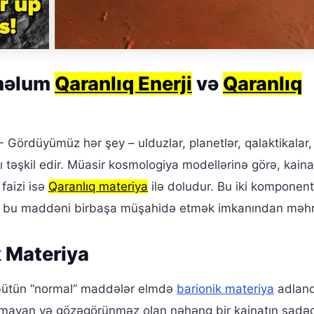
aməlum
Qaranlıq Enerji
və
Qaranlıq
- Gördüyümüz hər şey – ulduzlar, planetlər, qalaktikalar,
 təşkil edir. Müasir kosmologiya modellərinə görə, kaina
 faizi isə
Qaranlıq materiya
ilə doludur. Bu iki komponent
və biz bu maddəni birbaşa müşahidə etmək imkanından mə
 Materiya
iz bütün “normal” maddələr elmdə
barionik materiya
adlandı
ılmayan və gözəgörünməz olan nəhəng bir kainatın sadəc