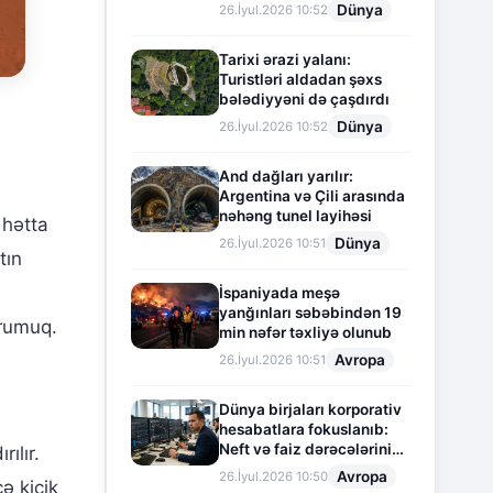
Dünya
26.İyul.2026 10:52
Tarixi ərazi yalanı:
Turistləri aldadan şəxs
bələdiyyəni də çaşdırdı
Dünya
26.İyul.2026 10:52
And dağları yarılır:
Argentina və Çili arasında
nəhəng tunel layihəsi
 hətta
Dünya
26.İyul.2026 10:51
tın
İspaniyada meşə
yanğınları səbəbindən 19
hrumuq.
min nəfər təxliyə olunub
Avropa
26.İyul.2026 10:51
Dünya birjaları korporativ
hesabatlara fokuslanıb:
Neft və faiz dərəcələrinin
rılır.
təsiri altında cari vəziyyət
Avropa
26.İyul.2026 10:50
ə kiçik