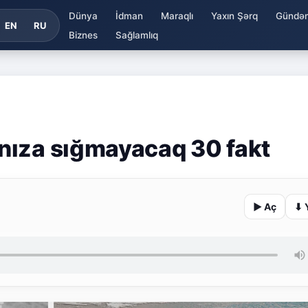
Dünya
İdman
Maraqlı
Yaxın Şərq
Gündə
EN
RU
Biznes
Sağlamlıq
nıza sığmayacaq 30 fakt
▶ Aç
⬇ 