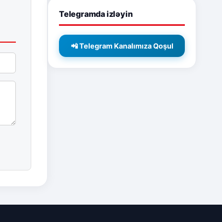
Telegramda izləyin
📲 Telegram Kanalımıza Qoşul