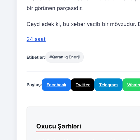
bir görünən parçasıdır.
Qeyd edək ki, bu xəbər vacib bir mövzudur. Bi
24 saat
Etiketlər:
#Qaranlıq Enerji
Paylaş:
Facebook
Twitter
Telegram
What
Oxucu Şərhləri