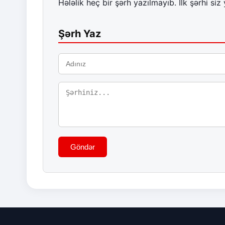
Hələlik heç bir şərh yazılmayıb. İlk şərhi siz 
Şərh Yaz
Göndər