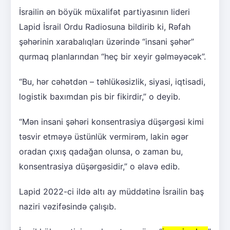
İsrailin ən böyük müxalifət partiyasının lideri
Lapid İsrail Ordu Radiosuna bildirib ki, Rəfah
şəhərinin xarabalıqları üzərində “insani şəhər”
qurmaq planlarından “heç bir xeyir gəlməyəcək”.
“Bu, hər cəhətdən – təhlükəsizlik, siyasi, iqtisadi,
logistik baxımdan pis bir fikirdir,” o deyib.
“Mən insani şəhəri konsentrasiya düşərgəsi kimi
təsvir etməyə üstünlük vermirəm, lakin əgər
oradan çıxış qadağan olunsa, o zaman bu,
konsentrasiya düşərgəsidir,” o əlavə edib.
Lapid 2022-ci ildə altı ay müddətinə İsrailin baş
naziri vəzifəsində çalışıb.