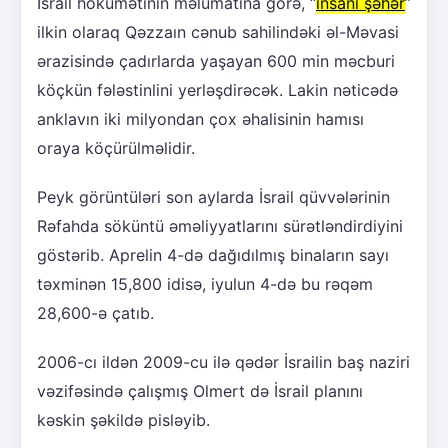
İsrail hökumətinin məlumatına görə, “
insani şəhər
”
ilkin olaraq Qəzzaın cənub sahilindəki əl-Məvasi
ərazisində çadırlarda yaşayan 600 min məcburi
köçkün fələstinlini yerləşdirəcək. Lakin nəticədə
anklavın iki milyondan çox əhalisinin hamısı
oraya köçürülməlidir.
Peyk görüntüləri son aylarda İsrail qüvvələrinin
Rəfahda söküntü əməliyyatlarını sürətləndirdiyini
göstərib. Aprelin 4-də dağıdılmış binaların sayı
təxminən 15,800 idisə, iyulun 4-də bu rəqəm
28,600-ə çatıb.
2006-cı ildən 2009-cu ilə qədər İsrailin baş naziri
vəzifəsində çalışmış Olmert də İsrail planını
kəskin şəkildə pisləyib.