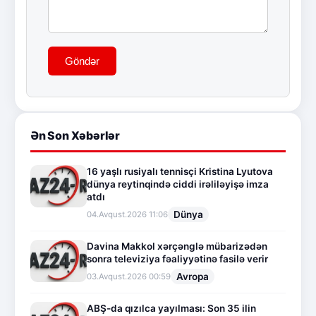
Göndər
Ən Son Xəbərlər
16 yaşlı rusiyalı tennisçi Kristina Lyutova
dünya reytinqində ciddi irəliləyişə imza
atdı
Dünya
04.Avqust.2026 11:06
Davina Makkol xərçənglə mübarizədən
sonra televiziya fəaliyyətinə fasilə verir
Avropa
03.Avqust.2026 00:59
ABŞ-da qızılca yayılması: Son 35 ilin