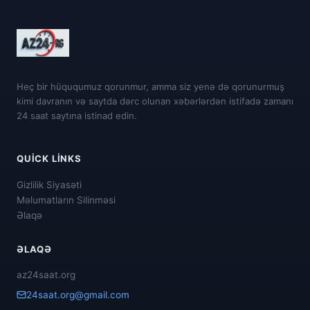
Heç bir hüququmuz qorunmur, amma siz yenə də qorunurmuş
kimi davranın və saytda dərc olunan xəbərlərdən istifadə zamanı
24 saat saytına istinad edin.
QUICK LINKS
Gizlilik Siyasəti
Məlumatların Silinməsi
Əlaqə
ƏLAQƏ
az24saat.org
24saat.org@gmail.com