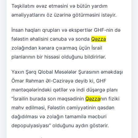
Təşkilatını əvəz etməsini və bütün yardım
əməliyyatlarını öz üzərinə götürməsini istəyir.
İnsan haqları qrupları və ekspertlər GHF-nin də
fələstin əhalisini cənuba və sonda
Qəzza
zolağından kənara çıxarmaq üçün İsrail
planlarının bir hissəsi olduğunu bildirirlər.
Yaxın Şərq Qlobal Məsələlər Şurasının əməkdaşı
Ömər Rəhman Əl-Cəzirəyə deyib ki, GHF
məntəqələrindəki qətllər və indi düşərgə planı
“İsrailin burada son məqsədinin
Qəzza
nın fiziki
məhv edilməsi, Fələstin cəmiyyətinin qəsdən
dağıdılması və zolağın tamamilə məcburi
depopulyasiyası” olduğunu aydın göstərir.