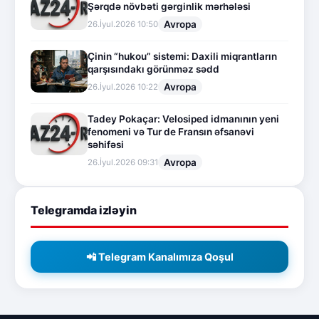
Şərqdə növbəti gərginlik mərhələsi
Avropa
26.İyul.2026 10:50
Çinin “hukou” sistemi: Daxili miqrantların
qarşısındakı görünməz sədd
Avropa
26.İyul.2026 10:22
Tadey Pokaçar: Velosiped idmanının yeni
fenomeni və Tur de Fransın əfsanəvi
səhifəsi
Avropa
26.İyul.2026 09:31
Telegramda izləyin
📲 Telegram Kanalımıza Qoşul