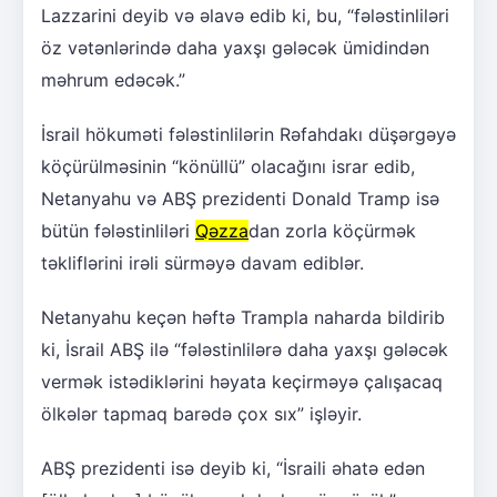
Lazzarini deyib və əlavə edib ki, bu, “fələstinliləri
öz vətənlərində daha yaxşı gələcək ümidindən
məhrum edəcək.”
İsrail hökuməti fələstinlilərin Rəfahdakı düşərgəyə
köçürülməsinin “könüllü” olacağını israr edib,
Netanyahu və ABŞ prezidenti Donald Tramp isə
bütün fələstinliləri
Qəzza
dan zorla köçürmək
təkliflərini irəli sürməyə davam ediblər.
Netanyahu keçən həftə Trampla naharda bildirib
ki, İsrail ABŞ ilə “fələstinlilərə daha yaxşı gələcək
vermək istədiklərini həyata keçirməyə çalışacaq
ölkələr tapmaq barədə çox sıx” işləyir.
ABŞ prezidenti isə deyib ki, “İsraili əhatə edən