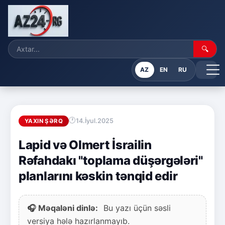
🔍
AZ
EN
RU
14.İyul.2025
YAXIN ŞƏRQ
Lapid və Olmert İsrailin
Rəfahdakı "toplama düşərgələri"
planlarını kəskin tənqid edir
🎧 Məqaləni dinlə:
Bu yazı üçün səsli
versiya hələ hazırlanmayıb.