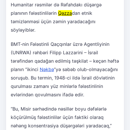
Humanitar rəsmilər də Rəfahdakı düşərgə
planının fələstinlilərin
Qəzza
dan etnik
təmizlənməsi üçün zəmin yaradacağını
söyləyiblər.
BMT-nin Fələstinli Qaçqınlar üzrə Agentliyinin
(UNRWA) rəhbəri Filipp Lazzarini – İsrail
tərəfindən qadağan edilmiş təşkilat – keçən həftə
planın “ikinci
Nəkbə
”yə səbəb olub-olmayacağını
soruşub. Bu termin, 1948-ci ildə İsrail dövlətinin
qurulması zamanı yüz minlərlə fələstinlinin
evlərindən qovulmasını ifadə edir.
“Bu, Misir sərhədində nəsillər boyu dəfələrlə
köçürülmüş fələstinlilər üçün faktiki olaraq
nəhəng konsentrasiya düşərgələri yaradacaq,”