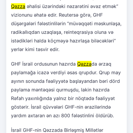
Qəzza
əhalisi üzərindəki nəzarətini əvəz etmək”
vizionunu əhatə edir. Reutersə görə, GHF
düşərgələri fələstinlilərin “müvəqqəti məskunlaşa,
radikallıqdan uzaqlaşa, reinteqrasiya oluna və
istədikləri halda köçməyə hazırlaşa biləcəkləri”
yerlər kimi təsvir edir.
GHF İsrail ordusunun hazırda
Qəzza
da ərzaq
paylamağa icazə verdiyi əsas qrupdur. Qrup may
ayının sonunda fəaliyyətə başlayandan bəri dörd
paylama məntəqəsi qurmuşdu, lakin hazırda
Rəfah yaxınlığında yalnız bir nöqtədə fəaliyyət
göstərir. İsrail qüvvələri GHF-nin ərazilərində
yardım axtaran ən azı 800 fələstinlini öldürüb.
İsrail GHF-nin Qəzzada Birləşmiş Millətlər