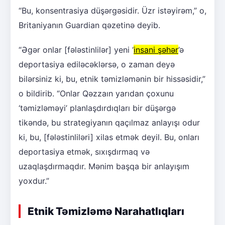
“Bu, konsentrasiya düşərgəsidir. Üzr istəyirəm,” o,
Britaniyanın Guardian qəzetinə deyib.
“Əgər onlar [fələstinlilər] yeni ‘
insani şəhər
’ə
deportasiya ediləcəklərsə, o zaman deyə
bilərsiniz ki, bu, etnik təmizləmənin bir hissəsidir,”
o bildirib. “Onlar Qəzzaın yarıdan çoxunu
‘təmizləməyi’ planlaşdırdıqları bir düşərgə
tikəndə, bu strategiyanın qaçılmaz anlayışı odur
ki, bu, [fələstinliləri] xilas etmək deyil. Bu, onları
deportasiya etmək, sıxışdırmaq və
uzaqlaşdırmaqdır. Mənim başqa bir anlayışım
yoxdur.”
Etnik Təmizləmə Narahatlıqları