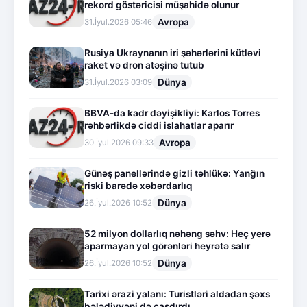
rekord göstəricisi müşahidə olunur
Avropa
31.İyul.2026 05:46
Rusiya Ukraynanın iri şəhərlərini kütləvi
raket və dron atəşinə tutub
Dünya
31.İyul.2026 03:09
BBVA-da kadr dəyişikliyi: Karlos Torres
rəhbərlikdə ciddi islahatlar aparır
Avropa
30.İyul.2026 09:33
Günəş panellərində gizli təhlükə: Yanğın
riski barədə xəbərdarlıq
Dünya
26.İyul.2026 10:52
52 milyon dollarlıq nəhəng səhv: Heç yerə
aparmayan yol görənləri heyrətə salır
Dünya
26.İyul.2026 10:52
Tarixi ərazi yalanı: Turistləri aldadan şəxs
bələdiyyəni də çaşdırdı