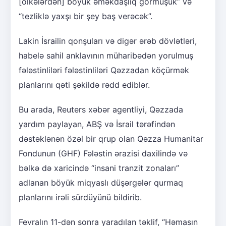
[ölkələrdən] böyük əməkdaşlıq görmüşük” və
“tezliklə yaxşı bir şey baş verəcək”.
Lakin İsrailin qonşuları və digər ərəb dövlətləri,
habelə sahil anklavının müharibədən yorulmuş
fələstinliləri fələstinliləri Qəzzadan köçürmək
planlarını qəti şəkildə rədd ediblər.
Bu arada, Reuters xəbər agentliyi, Qəzzada
yardım paylayan, ABŞ və İsrail tərəfindən
dəstəklənən özəl bir qrup olan Qəzza Humanitar
Fondunun (GHF) Fələstin ərazisi daxilində və
bəlkə də xaricində “insani tranzit zonaları”
adlanan böyük miqyaslı düşərgələr qurmaq
planlarını irəli sürdüyünü bildirib.
Fevralın 11-dən sonra yaradılan təklif, “Həmasın