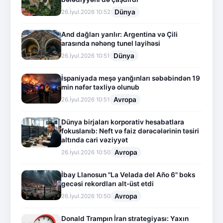
Dünya
26.İyul.2026 10:52
And dağları yarılır: Argentina və Çili
arasında nəhəng tunel layihəsi
Dünya
26.İyul.2026 10:51
İspaniyada meşə yanğınları səbəbindən 19
min nəfər təxliyə olunub
Avropa
26.İyul.2026 10:51
Dünya birjaları korporativ hesabatlara
fokuslanıb: Neft və faiz dərəcələrinin təsiri
altında cari vəziyyət
Avropa
26.İyul.2026 10:50
İbay Llanosun "La Velada del Año 6" boks
gecəsi rekordları alt-üst etdi
Avropa
26.İyul.2026 10:50
Donald Trampın İran strategiyası: Yaxın