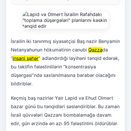
İsrailin iki tanınmış siyasətçisi Baş nazir Benyamin
Netanyahunun hökumətinin cənubi
Qəzza
da
“
insani şəhər
” adlandırdığı layihəni tənqid edərək,
bu təklifin fələstinlilərin “konsentrasiya
düşərgəsi”ndə saxlanılmasına bərabər olacağını
bildiriblər.
Keçmiş baş nazirlər Yair Lapid və Ehud Olmert
bazar günü bu tənqidləri səsləndiriblər. Bu zaman
İsrail qüvvələri Qəzzanı bombalamağa davam
edir, gün ərzində ən azı 95 fələstinlini öldürüblər.