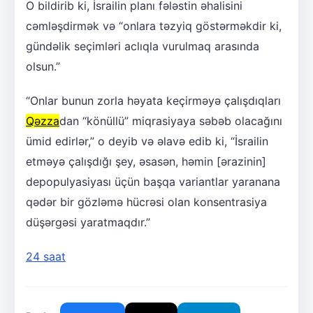
O bildirib ki, İsrailin planı fələstin əhalisini
cəmləşdirmək və “onlara təzyiq göstərməkdir ki,
gündəlik seçimləri aclıqla vurulmaq arasında
olsun.”
“Onlar bunun zorla həyata keçirməyə çalışdıqları
Qəzza
dan “könüllü” miqrasiyaya səbəb olacağını
ümid edirlər,” o deyib və əlavə edib ki, “İsrailin
etməyə çalışdığı şey, əsasən, həmin [ərazinin]
depopulyasiyası üçün başqa variantlar yaranana
qədər bir gözləmə hücrəsi olan konsentrasiya
düşərgəsi yaratmaqdır.”
24 saat