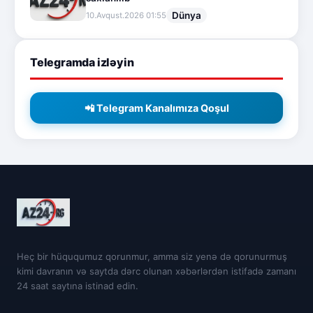
Dünya
10.Avqust.2026 01:55
Telegramda izləyin
📲 Telegram Kanalımıza Qoşul
Heç bir hüququmuz qorunmur, amma siz yenə də qorunurmuş
kimi davranın və saytda dərc olunan xəbərlərdən istifadə zamanı
24 saat saytına istinad edin.