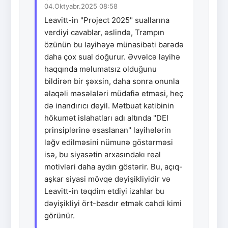
04.Oktyabr.2025 08:58
Leavitt-in "Project 2025" suallarına
verdiyi cavablar, əslində, Trampın
özünün bu layihəyə münasibəti barədə
daha çox sual doğurur. Əvvəlcə layihə
haqqında məlumatsız olduğunu
bildirən bir şəxsin, daha sonra onunla
əlaqəli məsələləri müdafiə etməsi, heç
də inandırıcı deyil. Mətbuat katibinin
hökumət islahatları adı altında "DEI
prinsiplərinə əsaslanan" layihələrin
ləğv edilməsini nümunə göstərməsi
isə, bu siyasətin arxasındakı real
motivləri daha aydın göstərir. Bu, açıq-
aşkar siyasi mövqe dəyişikliyidir və
Leavitt-in təqdim etdiyi izahlar bu
dəyişikliyi ört-basdır etmək cəhdi kimi
görünür.