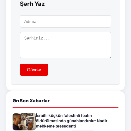
Şərh Yaz
Göndər
Ən Son Xəbərlər
İsrailli köçkün fələstinli fəalın
öldürülməsində günahlandırılır: Nadir
məhkəmə presedenti