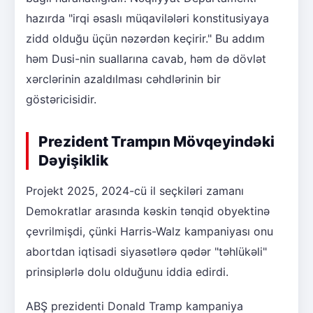
hazırda "irqi əsaslı müqavilələri konstitusiyaya
zidd olduğu üçün nəzərdən keçirir." Bu addım
həm Dusi-nin suallarına cavab, həm də dövlət
xərclərinin azaldılması cəhdlərinin bir
göstəricisidir.
Prezident Trampın Mövqeyindəki
Dəyişiklik
Projekt 2025, 2024-cü il seçkiləri zamanı
Demokratlar arasında kəskin tənqid obyektinə
çevrilmişdi, çünki Harris-Walz kampaniyası onu
abortdan iqtisadi siyasətlərə qədər "təhlükəli"
prinsiplərlə dolu olduğunu iddia edirdi.
ABŞ prezidenti Donald Tramp kampaniya