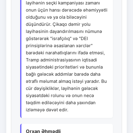
layihənin seçki kampaniyası zamanı
onun üçün hansı dərəcədə əhəmiyyətli
olduğunu və ya ola biləcəyini
düşündürür. Çikaqo dəmir yolu
layihəsinin dayandırılmasını nümunə
göstərərək "israfçılıq" və "DEI
prinsiplərinə əsaslanan xərclər"
barədəki narahatlıqlarını ifadə etməsi,
Tramp administrasiyasının iqtisadi
siyasətindəki prioritetləri və bununla
bağlı gələcək addımlar barədə daha
ətraflı məlumat almaq istəyi yaradır. Bu
cür dəyişikliklər, layihənin gələcək
siyasətdəki rolunu və onun necə
təqdim ediləcəyini daha yaxından
izləməyə dəvət edir.
Orxan Əhmədli