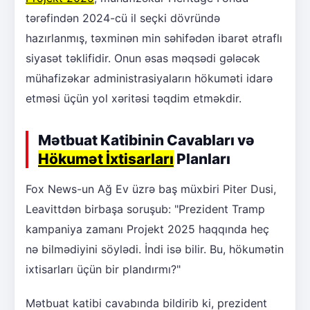
tərəfindən 2024-cü il seçki dövründə
hazırlanmış, təxminən min səhifədən ibarət ətraflı
siyasət təklifidir. Onun əsas məqsədi gələcək
mühafizəkar administrasiyaların hökuməti idarə
etməsi üçün yol xəritəsi təqdim etməkdir.
Mətbuat Katibinin Cavabları və
Hökumət İxtisarları
Planları
Fox News-un Ağ Ev üzrə baş müxbiri Piter Dusi,
Leavittdən birbaşa soruşub: "Prezident Tramp
kampaniya zamanı Projekt 2025 haqqında heç
nə bilmədiyini söylədi. İndi isə bilir. Bu, hökumətin
ixtisarları üçün bir plandırmı?"
Mətbuat katibi cavabında bildirib ki, prezident