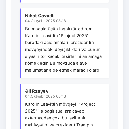
Nihat Cavadli
04.Oktyabr.2025 08:18
Bu məqalə üçün təşəkkür edirəm.
Karolin Leavittin "Project 2025"
barədəki açıqlamaları, prezidentin
mövqeyindəki dəyişiklikləri və bunun
siyasi ritorikadakı təsirlərini anlamağa
kömək edir. Bu mövzuda əlavə
məlumatlar əldə etmək maraqlı olardı.
Əli Rzayev
04.Oktyabr.2025 08:13
Karolin Leavittin mövqeyi, "Project
2025" ilə bağlı suallara cavab
axtarmaqdan çox, bu layihənin
mahiyyətini və prezident Trampın