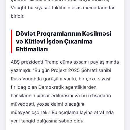
Vouqht bu siyasət təklifinin əsas memarlarından
biridir.
Dövlət Proqramlarının Kəsilməsi
və Kütləvi İşdən Çıxarılma
Ehtimalları
ABŞ prezidenti Tramp cümə axşamı paylaşımında
yazmışdı: "Bu gün Projekt 2025 Şöhrəti sahibi
Russ Vouqhtla görüşüm var ki, bir çoxu siyasi
fırıldaq olan Demokratik agentliklərdən
hansılarının ixtisar edilməsini və bu ixtisarların
müvəqqəti, yoxsa daimi olacağını
müəyyənləşdirək." Bu açıqlama layihə ətrafında
yeni tənqid dalğasına səbəb oldu.