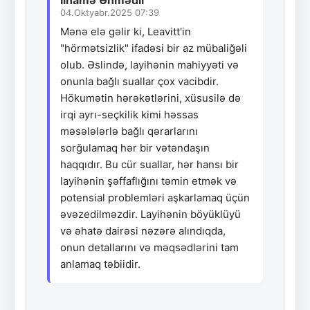
04.Oktyabr.2025 07:39
Mənə elə gəlir ki, Leavitt'in
"hörmətsizlik" ifadəsi bir az mübaliğəli
olub. Əslində, layihənin mahiyyəti və
onunla bağlı suallar çox vacibdir.
Hökumətin hərəkətlərini, xüsusilə də
irqi ayrı-seçkilik kimi həssas
məsələlərlə bağlı qərarlarını
sorğulamaq hər bir vətəndaşın
haqqıdır. Bu cür suallar, hər hansı bir
layihənin şəffaflığını təmin etmək və
potensial problemləri aşkarlamaq üçün
əvəzedilməzdir. Layihənin böyüklüyü
və əhatə dairəsi nəzərə alındıqda,
onun detallarını və məqsədlərini tam
anlamaq təbiidir.