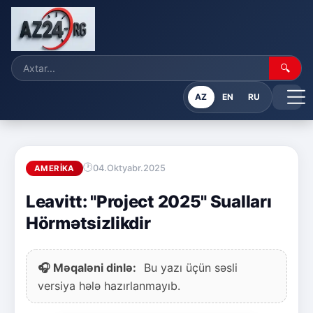
🔍
AZ
EN
RU
04.Oktyabr.2025
AMERIKA
Leavitt: "Project 2025" Sualları
Hörmətsizlikdir
🎧 Məqaləni dinlə:
Bu yazı üçün səsli
versiya hələ hazırlanmayıb.