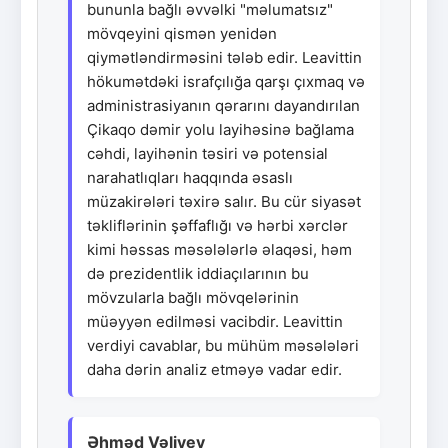
bununla bağlı əvvəlki "məlumatsız"
mövqeyini qismən yenidən
qiymətləndirməsini tələb edir. Leavittin
hökumətdəki israfçılığa qarşı çıxmaq və
administrasiyanın qərarını dayandırılan
Çikaqo dəmir yolu layihəsinə bağlama
cəhdi, layihənin təsiri və potensial
narahatlıqları haqqında əsaslı
müzakirələri təxirə salır. Bu cür siyasət
təkliflərinin şəffaflığı və hərbi xərclər
kimi həssas məsələlərlə əlaqəsi, həm
də prezidentlik iddiaçılarının bu
mövzularla bağlı mövqelərinin
müəyyən edilməsi vacibdir. Leavittin
verdiyi cavablar, bu mühüm məsələləri
daha dərin analiz etməyə vadar edir.
Əhməd Vəliyev