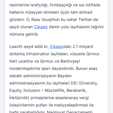
nazirlərinə israfçılığı, fırıldaqçılığı və sui-istifadə
hallarını müəyyən etmələri üçün tam etimad
göstərir. O, Rass Vouqhtun bu səhər Twitter-də
qeyd olunan
Çikaqo
dəmir yolu layihəsinin ləğvini
nümunə gətirib.
Leavitt qeyd edib ki,
Çikaqo
dakı 2.1 milyard
dollarlıq infrastruktur layihələri, xüsusilə Qırmızı
Xətt uzantısı və Qırmızı və Bənövşəyi
modernləşdirmə işləri dayandırılıb. Bunun əsas
səbəbi administrasiyanın Bayden
administrasiyasının bu layihələri DEI (Diversity,
Equity, Inclusion – Müxtəliflik, Bərabərlik,
İnklüzivlik) prinsiplərinə əsaslanaraq vergi
ödəyicilərinin pulları ilə maliyyələşdirməsi ilə
bağlı narahatlığıdır. Nəqliyyat Departamenti