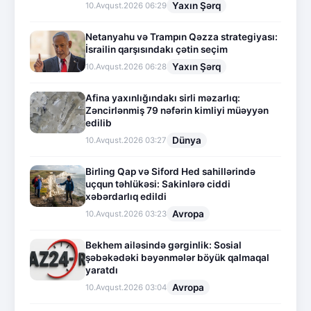
Yaxın Şərq
10.Avqust.2026 06:29
Netanyahu və Trampın Qəzza strategiyası:
İsrailin qarşısındakı çətin seçim
Yaxın Şərq
10.Avqust.2026 06:28
Afina yaxınlığındakı sirli məzarlıq:
Zəncirlənmiş 79 nəfərin kimliyi müəyyən
edilib
Dünya
10.Avqust.2026 03:27
Birling Qap və Siford Hed sahillərində
uçqun təhlükəsi: Sakinlərə ciddi
xəbərdarlıq edildi
Avropa
10.Avqust.2026 03:23
Bekhem ailəsində gərginlik: Sosial
şəbəkədəki bəyənmələr böyük qalmaqal
yaratdı
Avropa
10.Avqust.2026 03:04