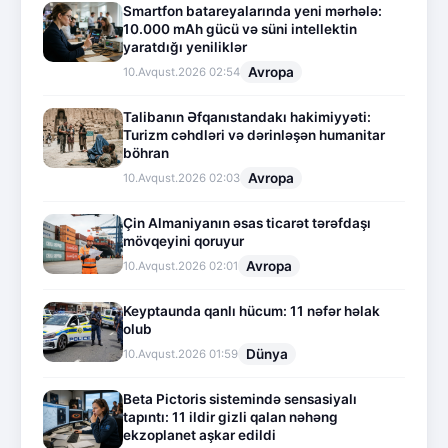
Smartfon batareyalarında yeni mərhələ:
10.000 mAh gücü və süni intellektin
yaratdığı yeniliklər
Avropa
10.Avqust.2026 02:54
Talibanın Əfqanıstandakı hakimiyyəti:
Turizm cəhdləri və dərinləşən humanitar
böhran
Avropa
10.Avqust.2026 02:03
Çin Almaniyanın əsas ticarət tərəfdaşı
mövqeyini qoruyur
Avropa
10.Avqust.2026 02:01
Keyptaunda qanlı hücum: 11 nəfər həlak
olub
Dünya
10.Avqust.2026 01:59
Beta Pictoris sistemində sensasiyalı
tapıntı: 11 ildir gizli qalan nəhəng
ekzoplanet aşkar edildi