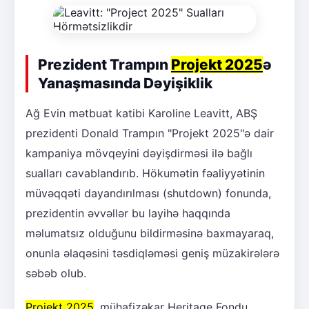
Prezident Trampın
Projekt 2025
ə
Yanaşmasında Dəyişiklik
Ağ Evin mətbuat katibi Karoline Leavitt, ABŞ
prezidenti Donald Trampın "Projekt 2025"ə dair
kampaniya mövqeyini dəyişdirməsi ilə bağlı
sualları cavablandırıb. Hökumətin fəaliyyətinin
müvəqqəti dayandırılması (shutdown) fonunda,
prezidentin əvvəllər bu layihə haqqında
məlumatsız olduğunu bildirməsinə baxmayaraq,
onunla əlaqəsini təsdiqləməsi geniş müzakirələrə
səbəb olub.
Projekt 2025
, mühafizəkar Heritage Fondu