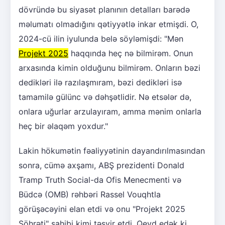
dövründə bu siyasət planının detalları barədə
məlumatı olmadığını qətiyyətlə inkar etmişdi. O,
2024-cü ilin iyulunda belə söyləmişdi: "Mən
Projekt 2025
haqqında heç nə bilmirəm. Onun
arxasında kimin olduğunu bilmirəm. Onların bəzi
dedikləri ilə razılaşmıram, bəzi dedikləri isə
tamamilə gülünc və dəhşətlidir. Nə etsələr də,
onlara uğurlar arzulayıram, amma mənim onlarla
heç bir əlaqəm yoxdur."
Lakin hökumətin fəaliyyətinin dayandırılmasından
sonra, cümə axşamı, ABŞ prezidenti Donald
Tramp Truth Social-da Ofis Menecmenti və
Büdcə (OMB) rəhbəri Rassel Vouqhtla
görüşəcəyini elan etdi və onu "Projekt 2025
Şöhrəti" sahibi kimi təsvir etdi. Qeyd edək ki,