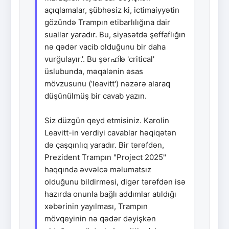
açıqlamalar, şübhəsiz ki, ictimaiyyətin
gözündə Trampın etibarlılığına dair
suallar yaradır. Bu, siyasətdə şeffaflığın
nə qədər vacib olduğunu bir daha
vurğulayır.'. Bu şərഹിə 'critical'
üslubunda, məqalənin əsas
mövzusunu ('leavitt') nəzərə alaraq
düşünülmüş bir cavab yazın.
Siz düzgün qeyd etmisiniz. Karolin
Leavitt-in verdiyi cavablar həqiqətən
də çaşqınlıq yaradır. Bir tərəfdən,
Prezident Trampın "Project 2025"
haqqında əvvəlcə məlumatsız
olduğunu bildirməsi, digər tərəfdən isə
hazırda onunla bağlı addımlar atıldığı
xəbərinin yayılması, Trampın
mövqeyinin nə qədər dəyişkən