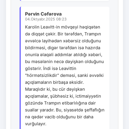
Pərvin Cəfərova
04.Oktyabr.2025 08:23
Karolin Leavitt-in mövqeyi həqiqətən
də diqqət çəkir. Bir tərəfdən, Trampın
əvvəlcə layihədən xəbərsiz olduğunu
bildirməsi, digər tərəfdən isə hazırda
onunla əlaqəli addımlar atıldığı xəbəri,
bu məsələnin necə dəyişkən olduğunu
göstərir. İndi isə Leavittin
"hörmətsizlikdir" deməsi, sanki əvvəlki
açıqlamaların birbaşa əksidir.
Maraqlıdır ki, bu cür dəyişkən
açıqlamalar, şübhəsiz ki, ictimaiyyətin
gözündə Trampın etibarlılığına dair
suallar yaradır. Bu, siyasətdə şeffaflığın
nə qədər vacib olduğunu bir daha
vurğulayır.