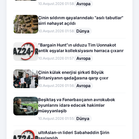
Avropa
10.Avqust.2026 01:58
Çinin sıldırım qayalarındakı "asılı tabutlar"
sirri nəhayət açıldı
Dünya
10.Avqust.2026 01:58
“Bargain Hunt”ın ulduzu Tim Uonnakot
antik əşyalar kolleksiyasını hərraca çıxarır
Avropa
10.Avqust.2026 01:57
Çinin külək enerjisi şirkəti Böyük
Britaniyanın qadağasına qarşı çıxır
Avropa
10.Avqust.2026 01:56
Beşiktaş və Fənərbaxçanın avrokubok
oyunlarını idarə edəcək hakimlər
müəyyənləşib
Dünya
10.Avqust.2026 01:55
ultrAslan-ın lideri Səbahəddin Şirin
saxlanılıb