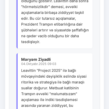
olduğunu göstərir. Leavittin daha sonra
"hörmətsizlikdir" deməsi, əvvəlki
açıqlamalarla birbaşa ziddiyyət təşkil
edir. Bu cür tutarsız açıqlamalar,
Prezident Trampın etibarlılığına dair
şübhələri artırır və siyasətdə şeffaflığın
nə qədər vacib olduğunu bir daha
təsdiqləyir.
Məryəm Ziyadli
04.Oktyabr.2025 09:03
Leavittin "Project 2025" ilə bağlı
mövqeyindəki dəyişiklik əslində siyasi
ritorika və strategiya ilə bağlı maraqlı
suallar doğurur. Mətbuat katibinin
Trampın əvvəlki "məlumatsızam"
açıqlaması ilə indiki təsdiqləməsi
arasında yaranan ziddiyyət, bu