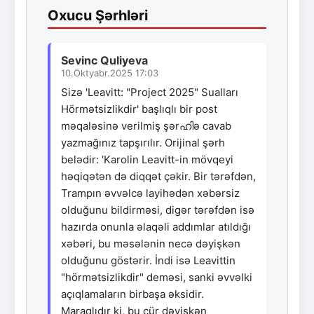
Oxucu Şərhləri
Sevinc Quliyeva
10.Oktyabr.2025 17:03
Sizə 'Leavitt: "Project 2025" Sualları
Hörmətsizlikdir' başlıqlı bir post
məqaləsinə verilmiş şərഹിə cavab
yazmağınız tapşırılır. Orijinal şərh
belədir: 'Karolin Leavitt-in mövqeyi
həqiqətən də diqqət çəkir. Bir tərəfdən,
Trampın əvvəlcə layihədən xəbərsiz
olduğunu bildirməsi, digər tərəfdən isə
hazırda onunla əlaqəli addımlar atıldığı
xəbəri, bu məsələnin necə dəyişkən
olduğunu göstərir. İndi isə Leavittin
"hörmətsizlikdir" deməsi, sanki əvvəlki
açıqlamaların birbaşa əksidir.
Maraqlıdır ki, bu cür dəyişkən