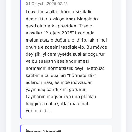
04.Oktyabr.2025 07:43
Leavittin sualları hörmətsizlikdir
deməsi ilə razılaşmıram. Məqalədə
qeyd olunur ki, prezident Tramp
əvvəllər "Project 2025" haqqında
məlumatsız olduğunu bildirib, lakin indi
onunla əlaqəsini təsdiqləyib. Bu mövqe
dəyişikliyi cəmiyyətdə suallar doğurur
və bu sualların səsləndirilməsi
normaldır, hörmətsizlik deyil. Mətbuat
katibinin bu sualları "hörmətsizlik"
adlandırması, əslində mövzudan
yayınmaq cəhdi kimi görünür.
Layihənin məqsədi və icra planları
haqqında daha şəffaf məlumat
verilməlidir.
İlhamə Əhmədli