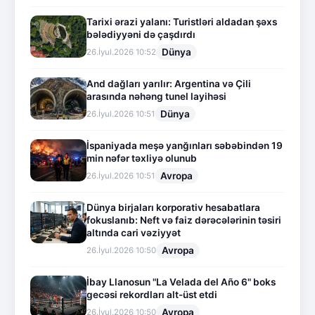
Tarixi ərazi yalanı: Turistləri aldadan şəxs
bələdiyyəni də çaşdırdı
Dünya
26.İyul.2026 10:52
And dağları yarılır: Argentina və Çili
arasında nəhəng tunel layihəsi
Dünya
26.İyul.2026 10:51
İspaniyada meşə yanğınları səbəbindən 19
min nəfər təxliyə olunub
Avropa
26.İyul.2026 10:51
Dünya birjaları korporativ hesabatlara
fokuslanıb: Neft və faiz dərəcələrinin təsiri
altında cari vəziyyət
Avropa
26.İyul.2026 10:50
İbay Llanosun "La Velada del Año 6" boks
gecəsi rekordları alt-üst etdi
Avropa
26.İyul.2026 10:50