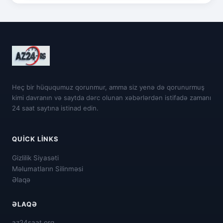
Heç bir hüququmuz qorunmur, amma siz yenə də qorunurmuş
kimi davranın və saytda dərc olunan xəbərlərdən istifadə zamanı
24 saat saytına istinad edin.
QUICK LINKS
Gizlilik Siyasəti
Məlumatların Silinməsi
Əlaqə
ƏLAQƏ
az24saat.org