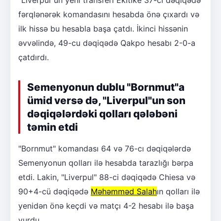
fərqlənərək komandasını hesabda önə çıxardı və
ilk hissə bu hesabla başa çatdı. İkinci hissənin
əvvəlində, 49-cu dəqiqədə Qakpo hesabı 2-0-a
çatdırdı.
Semenyonun dublu "Bornmut"a
ümid versə də, "Liverpul"un son
dəqiqələrdəki qolları qələbəni
təmin etdi
"Bornmut" komandası 64 və 76-cı dəqiqələrdə
Semenyonun qolları ilə hesabda tarazlığı bərpa
etdi. Lakin, "Liverpul" 88-ci dəqiqədə Chiesa və
90+4-cü dəqiqədə
Məhəmməd Salah
ın qolları ilə
yenidən önə keçdi və matçı 4-2 hesabı ilə başa
vurdu.