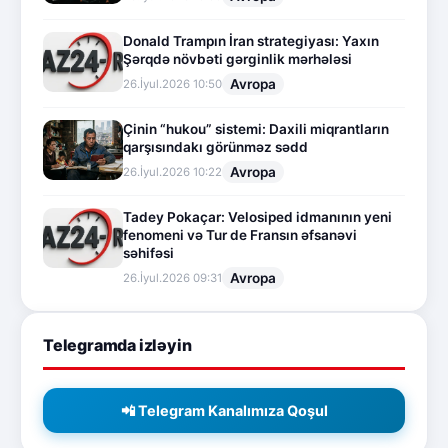
Donald Trampın İran strategiyası: Yaxın
Şərqdə növbəti gərginlik mərhələsi
Avropa
26.İyul.2026 10:50
Çinin “hukou” sistemi: Daxili miqrantların
qarşısındakı görünməz sədd
Avropa
26.İyul.2026 10:22
Tadey Pokaçar: Velosiped idmanının yeni
fenomeni və Tur de Fransın əfsanəvi
səhifəsi
Avropa
26.İyul.2026 09:31
Telegramda izləyin
📲 Telegram Kanalımıza Qoşul