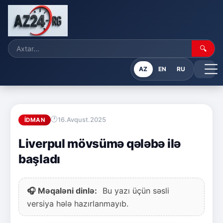
🔍
AZ
EN
RU
16.Avqust.2025
İDMAN
Liverpul mövsümə qələbə ilə
başladı
🎧 Məqaləni dinlə:
Bu yazı üçün səsli
versiya hələ hazırlanmayıb.