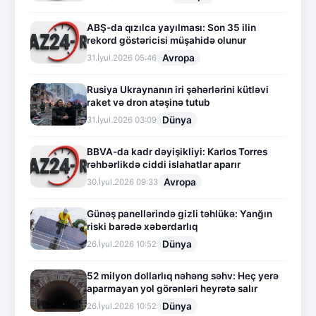
ABŞ-da qızılca yayılması: Son 35 ilin
rekord göstəricisi müşahidə olunur
Avropa
31.İyul.2026 05:46
Rusiya Ukraynanın iri şəhərlərini kütləvi
raket və dron atəşinə tutub
Dünya
31.İyul.2026 03:09
BBVA-da kadr dəyişikliyi: Karlos Torres
rəhbərlikdə ciddi islahatlar aparır
Avropa
30.İyul.2026 09:33
Günəş panellərində gizli təhlükə: Yanğın
riski barədə xəbərdarlıq
Dünya
26.İyul.2026 10:52
52 milyon dollarlıq nəhəng səhv: Heç yerə
aparmayan yol görənləri heyrətə salır
Dünya
26.İyul.2026 10:52