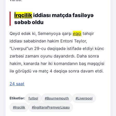
İrqçilik
iddiası matçda fasiləyə
səbəb oldu
Qeyd edək ki, Semenyoya qarşı
ırqçı
təhqir
iddiası səbəbindən hakim Entoni Teylor,
"Liverpul"un 29-cu dəqiqədə istifadə etdiyi künc
zərbəsi zamanı oyunu dayandırdı. Daha sonra
hakim, kənarda hər iki komandanın baş məşqçisi
ilə görüşdü və matç 4 dəqiqə sonra davam etdi.
24 saat
Etiketlər:
futbol
#Bournemouth
#Liverpool
#Irqçilik
#İngiltərəPremyerLiqası