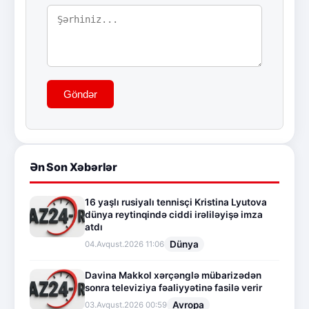
Göndər
Ən Son Xəbərlər
16 yaşlı rusiyalı tennisçi Kristina Lyutova
dünya reytinqində ciddi irəliləyişə imza
atdı
Dünya
04.Avqust.2026 11:06
Davina Makkol xərçənglə mübarizədən
sonra televiziya fəaliyyətinə fasilə verir
Avropa
03.Avqust.2026 00:59