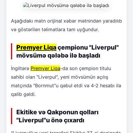
Aşağıdakı mətn orijinal xəbər mətnindən yaradılıb
və göstərilən təlimatlara tam uyğundur.
Premyer Liqa
çempionu "Liverpul"
mövsümə qələbə ilə başladı
İngiltərə
Premyer Liqa
-da son çempion titulu
sahibi olan "Liverpul", yeni mövsümün açılış
matçında "Bornmut"u qəbul etdi və 4-2 hesabı ilə
qalib gəldi.
Ekitike və Qakponun qolları
"Liverpul"u önə çıxardı
"Liverpul"un yeni transferi Ekitike 37-ci dəqiqədə