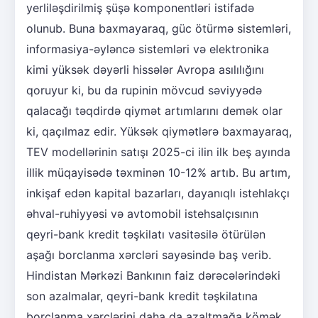
yerliləşdirilmiş şüşə komponentləri istifadə
olunub. Buna baxmayaraq, güc ötürmə sistemləri,
informasiya-əyləncə sistemləri və elektronika
kimi yüksək dəyərli hissələr Avropa asılılığını
qoruyur ki, bu da rupinin mövcud səviyyədə
qalacağı təqdirdə qiymət artımlarını demək olar
ki, qaçılmaz edir. Yüksək qiymətlərə baxmayaraq,
TEV modellərinin satışı 2025-ci ilin ilk beş ayında
illik müqayisədə təxminən 10-12% artıb. Bu artım,
inkişaf edən kapital bazarları, dayanıqlı istehlakçı
əhval-ruhiyyəsi və avtomobil istehsalçısının
qeyri-bank kredit təşkilatı vasitəsilə ötürülən
aşağı borclanma xərcləri sayəsində baş verib.
Hindistan Mərkəzi Bankının faiz dərəcələrindəki
son azalmalar, qeyri-bank kredit təşkilatına
borclanma xərclərini daha da azaltmağa kömək