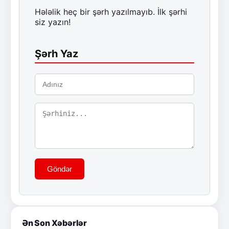
Hələlik heç bir şərh yazılmayıb. İlk şərhi
siz yazın!
Şərh Yaz
Göndər
Ən Son Xəbərlər