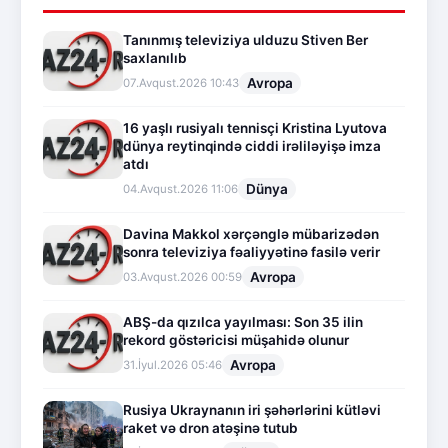
Tanınmış televiziya ulduzu Stiven Ber
saxlanılıb
Avropa
07.Avqust.2026 10:43
16 yaşlı rusiyalı tennisçi Kristina Lyutova
dünya reytinqində ciddi irəliləyişə imza
atdı
Dünya
04.Avqust.2026 11:06
Davina Makkol xərçənglə mübarizədən
sonra televiziya fəaliyyətinə fasilə verir
Avropa
03.Avqust.2026 00:59
ABŞ-da qızılca yayılması: Son 35 ilin
rekord göstəricisi müşahidə olunur
Avropa
31.İyul.2026 05:46
Rusiya Ukraynanın iri şəhərlərini kütləvi
raket və dron atəşinə tutub