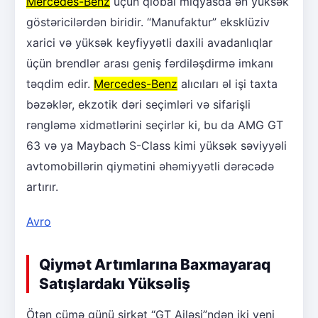
Mercedes-Benz
üçün qlobal miqyasda ən yüksək
göstəricilərdən biridir. “Manufaktur” eksklüziv
xarici və yüksək keyfiyyətli daxili avadanlıqlar
üçün brendlər arası geniş fərdiləşdirmə imkanı
təqdim edir.
Mercedes-Benz
alıcıları əl işi taxta
bəzəklər, ekzotik dəri seçimləri və sifarişli
rəngləmə xidmətlərini seçirlər ki, bu da AMG GT
63 və ya Maybach S-Class kimi yüksək səviyyəli
avtomobillərin qiymətini əhəmiyyətli dərəcədə
artırır.
Avro
Qiymət Artımlarına Baxmayaraq
Satışlardakı Yüksəliş
Ötən cümə günü şirkət “GT Ailəsi”ndən iki yeni