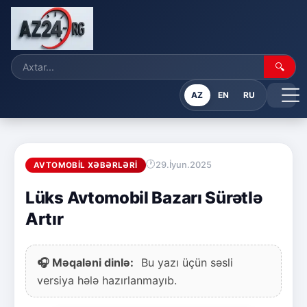
🔍
AZ
EN
RU
29.İyun.2025
AVTOMOBIL XƏBƏRLƏRI
Lüks Avtomobil Bazarı Sürətlə
Artır
🎧 Məqaləni dinlə:
Bu yazı üçün səsli
versiya hələ hazırlanmayıb.