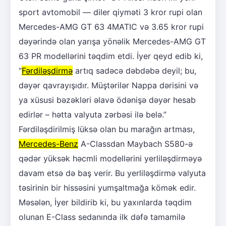
sport avtomobil — diler qiyməti 3 kror rupi olan
Mercedes-AMG GT 63 4MATIC və 3.65 kror rupi
dəyərində olan yarışa yönəlik Mercedes-AMG GT
63 PR modellərini təqdim etdi. İyer qeyd edib ki,
“
Fərdiləşdirmə
artıq sadəcə dəbdəbə deyil; bu,
dəyər qavrayışıdır. Müştərilər Nappa dərisini və
ya xüsusi bəzəkləri əlavə ödənişə dəyər hesab
edirlər – hətta valyuta zərbəsi ilə belə.”
Fərdiləşdirilmiş lüksə olan bu marağın artması,
Mercedes-Benz
A-Classdan Maybach S580-ə
qədər yüksək həcmli modellərini yerliləşdirməyə
davam etsə də baş verir. Bu yerliləşdirmə valyuta
təsirinin bir hissəsini yumşaltmağa kömək edir.
Məsələn, İyer bildirib ki, bu yaxınlarda təqdim
olunan E-Class sedanında ilk dəfə tamamilə