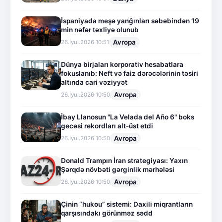
İspaniyada meşə yanğınları səbəbindən 19
min nəfər təxliyə olunub
Avropa
26.İyul.2026 10:51
Dünya birjaları korporativ hesabatlara
fokuslanıb: Neft və faiz dərəcələrinin təsiri
altında cari vəziyyət
Avropa
26.İyul.2026 10:50
İbay Llanosun "La Velada del Año 6" boks
gecəsi rekordları alt-üst etdi
Avropa
26.İyul.2026 10:50
Donald Trampın İran strategiyası: Yaxın
Şərqdə növbəti gərginlik mərhələsi
Avropa
26.İyul.2026 10:50
Çinin “hukou” sistemi: Daxili miqrantların
qarşısındakı görünməz sədd