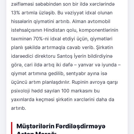
zəifləməsi səbəbindən son bir ildə xərclərində
13% artımla üzləşib. Bu vəziyyət idxal olunan
hissələrin qiymətini artırıb. Alman avtomobil
istehsalçısının Hindistan qolu, komponentlərinin
təxminən 70%-ni idxal etdiyi üçün, qiymətləri
planlı şəkildə artırmaqla cavab verib. Şirkətin
idarəedici direktoru Santoş İyerin bildirdiyinə
görə, cari ildə artıq iki dəfə – yanvar və iyunda –
qiymət artımına gedilib, sentyabr ayına isə
üçüncü artım planlaşdırılır. Rupinin avroya qarşı
psixoloji hədd sayılan 100 markasını bu
yaxınlarda keçməsi şirkətin xərclərini daha da
artırıb.
Müştərilərin Fərdiləşdirməyə