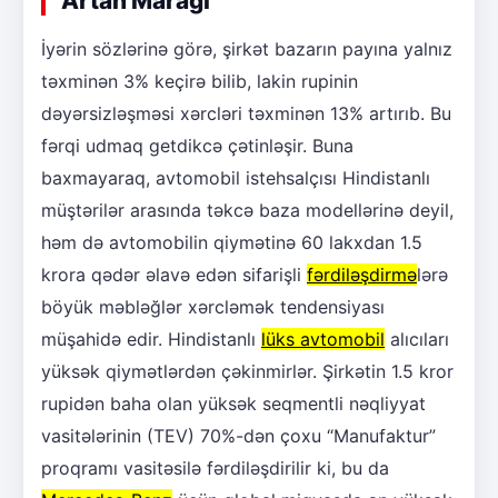
Artan Marağı
İyərin sözlərinə görə, şirkət bazarın payına yalnız
təxminən 3% keçirə bilib, lakin rupinin
dəyərsizləşməsi xərcləri təxminən 13% artırıb. Bu
fərqi udmaq getdikcə çətinləşir. Buna
baxmayaraq, avtomobil istehsalçısı Hindistanlı
müştərilər arasında təkcə baza modellərinə deyil,
həm də avtomobilin qiymətinə 60 lakxdan 1.5
krora qədər əlavə edən sifarişli
fərdiləşdirmə
lərə
böyük məbləğlər xərcləmək tendensiyası
müşahidə edir. Hindistanlı
lüks avtomobil
alıcıları
yüksək qiymətlərdən çəkinmirlər. Şirkətin 1.5 kror
rupidən baha olan yüksək seqmentli nəqliyyat
vasitələrinin (TEV) 70%-dən çoxu “Manufaktur”
proqramı vasitəsilə fərdiləşdirilir ki, bu da