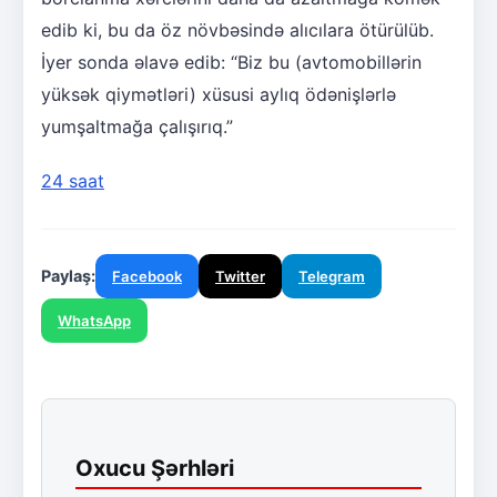
edib ki, bu da öz növbəsində alıcılara ötürülüb.
İyer sonda əlavə edib: “Biz bu (avtomobillərin
yüksək qiymətləri) xüsusi aylıq ödənişlərlə
yumşaltmağa çalışırıq.”
24 saat
Paylaş:
Facebook
Twitter
Telegram
WhatsApp
Oxucu Şərhləri