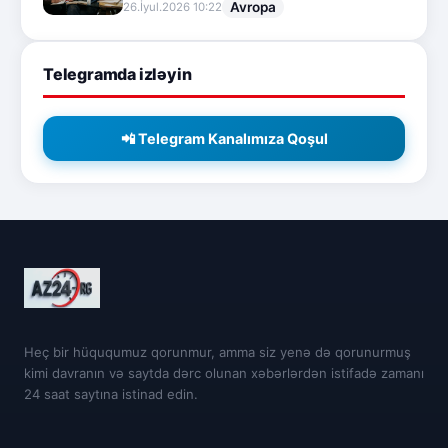
Avropa
26.İyul.2026 10:22
Telegramda izləyin
📲 Telegram Kanalımıza Qoşul
Heç bir hüququmuz qorunmur, amma siz yenə də qorunurmuş
kimi davranın və saytda dərc olunan xəbərlərdən istifadə zamanı
24 saat saytına istinad edin.