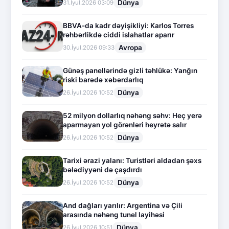
Dünya
31.İyul.2026 03:09
BBVA-da kadr dəyişikliyi: Karlos Torres
rəhbərlikdə ciddi islahatlar aparır
Avropa
30.İyul.2026 09:33
Günəş panellərində gizli təhlükə: Yanğın
riski barədə xəbərdarlıq
Dünya
26.İyul.2026 10:52
52 milyon dollarlıq nəhəng səhv: Heç yerə
aparmayan yol görənləri heyrətə salır
Dünya
26.İyul.2026 10:52
Tarixi ərazi yalanı: Turistləri aldadan şəxs
bələdiyyəni də çaşdırdı
Dünya
26.İyul.2026 10:52
And dağları yarılır: Argentina və Çili
arasında nəhəng tunel layihəsi
Dünya
26.İyul.2026 10:51