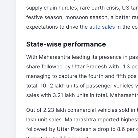
supply chain hurdles, rare earth crisis, US t
festive season, monsoon season, a better ra
expectations to drive the
auto sales
in the c
State-wise performance
With Maharashtra leading its presence in pas
share followed by Uttar Pradesh with 11.3 pe
managing to capture the fourth and fifth posit
total, 10.12 lakh units of passenger vehicle
sales with 3.21 lakh units in total. Maharashtr
Out of 2.23 lakh commercial vehicles sold in 
lakh unit sales. Maharashtra reported highest
followed by Uttar Pradesh a drop to 8.6 per c