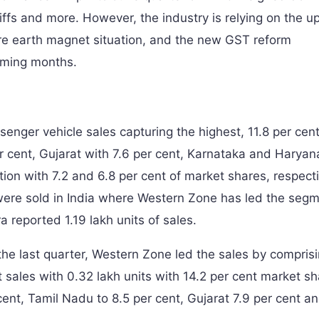
ariffs and more. However, the industry is relying on the 
re earth magnet situation, and the new GST reform
oming months.
senger vehicle sales capturing the highest, 11.8 per cen
r cent, Gujarat with 7.6 per cent, Karnataka and Haryan
ion with 7.2 and 6.8 per cent of market shares, respectiv
s were sold in India where Western Zone has led the seg
a reported 1.19 lakh units of sales.
the last quarter, Western Zone led the sales by compris
 sales with 0.32 lakh units with 14.2 per cent market sh
ent, Tamil Nadu to 8.5 per cent, Gujarat 7.9 per cent a