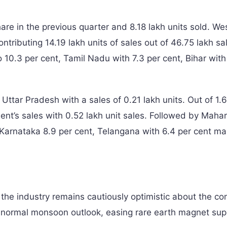
are in the previous quarter and 8.18 lakh units sold. We
tributing 14.19 lakh units of sales out of 46.75 lakh sal
 10.3 per cent, Tamil Nadu with 7.3 per cent, Bihar with
ttar Pradesh with a sales of 0.21 lakh units. Out of 1.6
nt’s sales with 0.52 lakh unit sales. Followed by Maha
, Karnataka 8.9 per cent, Telangana with 6.4 per cent ma
the industry remains cautiously optimistic about the co
a normal monsoon outlook, easing rare earth magnet sup