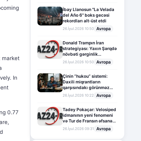
upcoming
İbay Llanosun "La Velada
del Año 6" boks gecəsi
rekordları alt-üst etdi
Avropa
26.İyul.2026 10:50
Donald Trampın İran
strategiyası: Yaxın Şərqdə
növbəti gərginlik
t market
mərhələsi
Avropa
26.İyul.2026 10:50
a
Çinin “hukou” sistemi:
ely. In
Daxili miqrantların
ment
qarşısındakı görünməz
sədd
Avropa
26.İyul.2026 10:22
Tadey Pokaçar: Velosiped
ing 0.77
idmanının yeni fenomeni
və Tur de Fransın əfsanəvi
are,
səhifəsi
Avropa
26.İyul.2026 09:31
nd