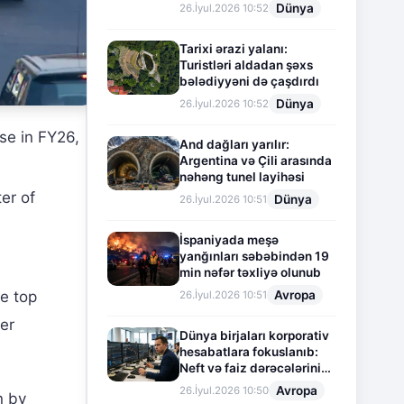
Dünya
26.İyul.2026 10:52
Tarixi ərazi yalanı:
Turistləri aldadan şəxs
bələdiyyəni də çaşdırdı
Dünya
26.İyul.2026 10:52
se in FY26,
And dağları yarılır:
Argentina və Çili arasında
nəhəng tunel layihəsi
er of
Dünya
26.İyul.2026 10:51
İspaniyada meşə
yanğınları səbəbindən 19
min nəfər təxliyə olunub
he top
Avropa
26.İyul.2026 10:51
er
Dünya birjaları korporativ
hesabatlara fokuslanıb:
Neft və faiz dərəcələrinin
təsiri altında cari vəziyyət
Avropa
26.İyul.2026 10:50
n by