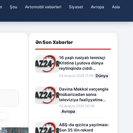
m
Şou
Avtomobil xəbərləri
Siyasət
Avropa
Asia
Ən Son Xəbərlər
16 yaşlı rusiyalı tennisçi
Kristina Lyutova dünya
reytinqində ciddi
irəliləyişə imza atdı
Dünya
04.Avqust.2026 11:06
Davina Makkol xərçənglə
mübarizədən sonra
televiziya fəaliyyətinə
fasilə verir
03.Avqust.2026 00:59
Avropa
ABŞ-da qızılca yayılması:
Son 35 ilin rekord