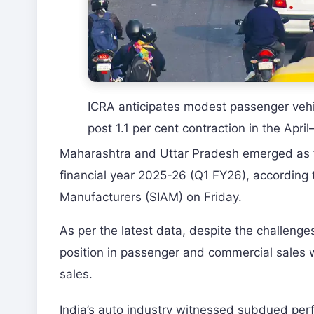
ICRA anticipates modest passenger vehic
post 1.1 per cent contraction in the April
Maharashtra and Uttar Pradesh emerged as fro
financial year 2025-26 (Q1 FY26), according 
Manufacturers (SIAM) on Friday.
As per the latest data, despite the challeng
position in passenger and commercial sales 
sales.
India’s auto industry witnessed subdued per