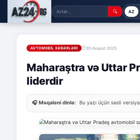
🔍
AZ
30.Avqust.2025
AVTOMOBIL XƏBƏRLƏRI
Maharaştra və Uttar P
liderdir
🎧 Məqaləni dinlə:
Bu yazı üçün səsli versiya