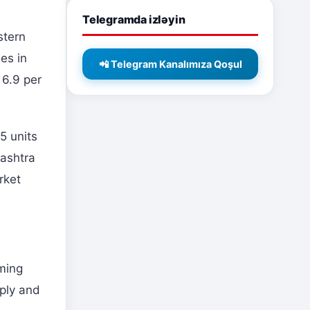
Telegramda izləyin
stern
es in
📲 Telegram Kanalımıza Qoşul
 6.9 per
5 units
rashtra
rket
ming
ply and