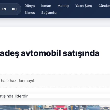
Dünya
İdman
Maraqlı
Yaxın Şərq
Gündə
EN
RU
Biznes
Sağlamlıq
radeş avtomobil satışında
 hələ hazırlanmayıb.