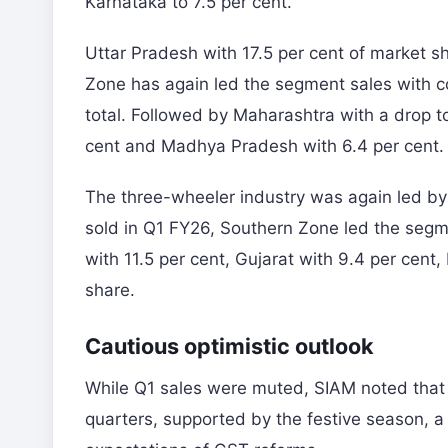
Karnataka to 7.5 per cent.
Uttar Pradesh with 17.5 per cent of market sh
Zone has again led the segment sales with con
total. Followed by Maharashtra with a drop to
cent and Madhya Pradesh with 6.4 per cent.
The three-wheeler industry was again led by U
sold in Q1 FY26, Southern Zone led the segme
with 11.5 per cent, Gujarat with 9.4 per cent
share.
Cautious optimistic outlook
While Q1 sales were muted, SIAM noted that 
quarters, supported by the festive season, 