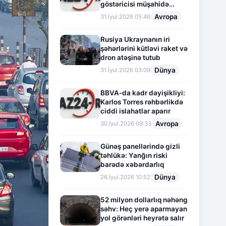
göstəricisi müşahidə
olunur
Avropa
31.İyul.2026 05:46
Rusiya Ukraynanın iri
şəhərlərini kütləvi raket və
dron atəşinə tutub
Dünya
31.İyul.2026 03:09
BBVA-da kadr dəyişikliyi:
Karlos Torres rəhbərlikdə
ciddi islahatlar aparır
Avropa
30.İyul.2026 09:33
Günəş panellərində gizli
təhlükə: Yanğın riski
barədə xəbərdarlıq
Dünya
26.İyul.2026 10:52
52 milyon dollarlıq nəhəng
səhv: Heç yerə aparmayan
yol görənləri heyrətə salır