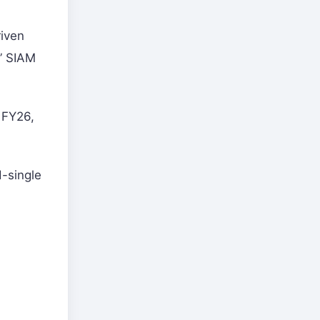
riven
,” SIAM
 FY26,
d-single