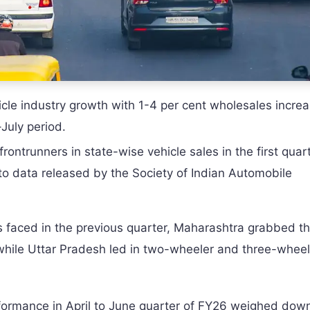
le industry growth with 1-4 per cent wholesales increa
–July period.
ntrunners in state-wise vehicle sales in the first quart
to data released by the Society of Indian Automobile
es faced in the previous quarter, Maharashtra grabbed t
while Uttar Pradesh led in two-wheeler and three-wheel
formance in April to June quarter of FY26 weighed dow