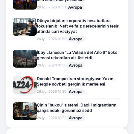
Avropa
26.İyul.2026 10:51
Dünya birjaları korporativ hesabatlara
fokuslanıb: Neft və faiz dərəcələrinin təsiri
altında cari vəziyyət
Avropa
26.İyul.2026 10:50
İbay Llanosun "La Velada del Año 6" boks
gecəsi rekordları alt-üst etdi
Avropa
26.İyul.2026 10:50
Donald Trampın İran strategiyası: Yaxın
Şərqdə növbəti gərginlik mərhələsi
Avropa
26.İyul.2026 10:50
Çinin “hukou” sistemi: Daxili miqrantların
qarşısındakı görünməz sədd
Avropa
26.İyul.2026 10:22