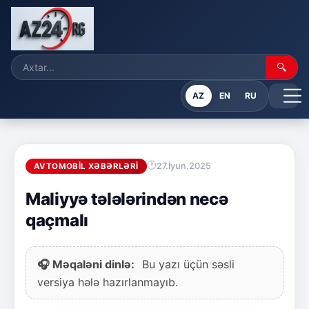
🔍
AZ
EN
RU
27.İyun.2025
AVTOMOBIL XƏBƏRLƏRI
Maliyyə tələlərindən necə
qaçmalı
🎧 Məqaləni dinlə:
Bu yazı üçün səsli
versiya hələ hazırlanmayıb.