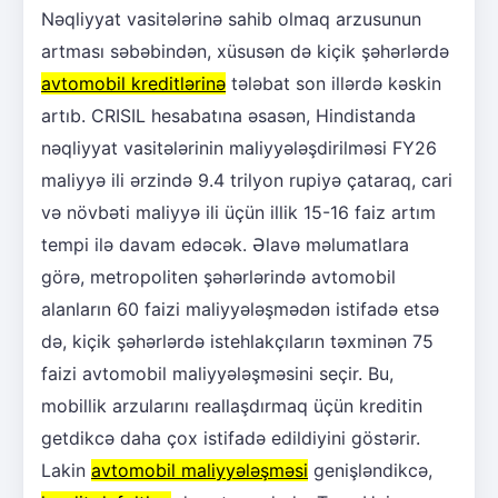
Nəqliyyat vasitələrinə sahib olmaq arzusunun
artması səbəbindən, xüsusən də kiçik şəhərlərdə
avtomobil kreditlərinə
tələbat son illərdə kəskin
artıb. CRISIL hesabatına əsasən, Hindistanda
nəqliyyat vasitələrinin maliyyələşdirilməsi FY26
maliyyə ili ərzində 9.4 trilyon rupiyə çataraq, cari
və növbəti maliyyə ili üçün illik 15-16 faiz artım
tempi ilə davam edəcək. Əlavə məlumatlara
görə, metropoliten şəhərlərində avtomobil
alanların 60 faizi maliyyələşmədən istifadə etsə
də, kiçik şəhərlərdə istehlakçıların təxminən 75
faizi avtomobil maliyyələşməsini seçir. Bu,
mobillik arzularını reallaşdırmaq üçün kreditin
getdikcə daha çox istifadə edildiyini göstərir.
Lakin
avtomobil maliyyələşməsi
genişləndikcə,