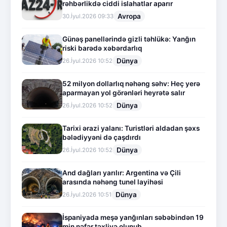
rəhbərlikdə ciddi islahatlar aparır
Avropa
30.İyul.2026 09:33
Günəş panellərində gizli təhlükə: Yanğın
riski barədə xəbərdarlıq
Dünya
26.İyul.2026 10:52
52 milyon dollarlıq nəhəng səhv: Heç yerə
aparmayan yol görənləri heyrətə salır
Dünya
26.İyul.2026 10:52
Tarixi ərazi yalanı: Turistləri aldadan şəxs
bələdiyyəni də çaşdırdı
Dünya
26.İyul.2026 10:52
And dağları yarılır: Argentina və Çili
arasında nəhəng tunel layihəsi
Dünya
26.İyul.2026 10:51
İspaniyada meşə yanğınları səbəbindən 19
min nəfər təxliyə olunub