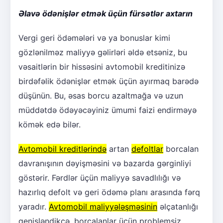
Əlavə ödənişlər etmək üçün fürsətlər axtarın
Vergi geri ödəmələri və ya bonuslar kimi
gözlənilməz maliyyə gəlirləri əldə etsəniz, bu
vəsaitlərin bir hissəsini avtomobil kreditinizə
birdəfəlik ödənişlər etmək üçün ayırmaq barədə
düşünün. Bu, əsas borcu azaltmağa və uzun
müddətdə ödəyəcəyiniz ümumi faizi endirməyə
kömək edə bilər.
Avtomobil kreditlərində
artan
defoltlar
borcalan
davranışının dəyişməsini və bazarda gərginliyi
göstərir. Fərdlər üçün maliyyə savadlılığı və
hazırlıq defolt və geri ödəmə planı arasında fərq
yaradır.
Avtomobil maliyyələşməsinin
əlçatanlığı
genişləndikcə, borcalanlar üçün problemsiz