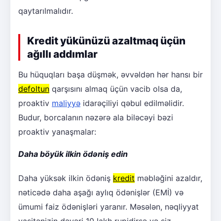
qaytarılmalıdır.
Kredit yükünüzü azaltmaq üçün
ağıllı addımlar
Bu hüquqları başa düşmək, əvvəldən hər hansı bir
defoltun
qarşısını almaq üçün vacib olsa da,
proaktiv
maliyyə
idarəçiliyi qəbul edilməlidir.
Budur, borcalanın nəzərə ala biləcəyi bəzi
proaktiv yanaşmalar:
Daha böyük ilkin ödəniş edin
Daha yüksək ilkin ödəniş
kredit
məbləğini azaldır,
nəticədə daha aşağı aylıq ödənişlər (EMİ) və
ümumi faiz ödənişləri yaranır. Məsələn, nəqliyyat
vasitənizin dəyəri 10 lakh rupidirsə və siz