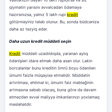
qiymətin yarısını əvvəlcədən ödəməyə
hazırsınızsa, yalnız 5 lakh rupi
kredit
götürməyiniz tələb olunur. Bu, sonda büdcənizə
daha az təzyiq edər.
Daha uzun kredit müddəti seçin
Kredit
müddəti uzadıldıqda, yaranan aylıq
ödənişləri idarə etmək daha asan olur. Lakin
borcalanlar bunu kreditin ömrü boyu ödənilən
ümumi faizlə müqayisə etməlidir. Müddətin
artırılması, ehtimal ki, ümumi faiz məbləğinin
artmasına səbəb olacaq, buna görə də davam
etməzdən əvvəl maliyyə imkanlarınızı yoxlamaq
məsləhətdir.