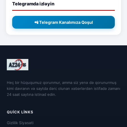
Telegramda izləyin
📲 Telegram Kanalımıza Qoşul
Heç bir hüququmuz qorunmur, amma siz yenə də qorunurmuş
kimi davranın və saytda dərc olunan xəbərlərdən istifadə zamanı
24 saat saytına istinad edin.
QUICK LINKS
Gizlilik Siyasəti