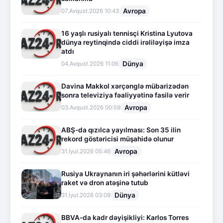
Avropa
07.Avqust.2026 10:43
16 yaşlı rusiyalı tennisçi Kristina Lyutova
dünya reytinqində ciddi irəliləyişə imza
atdı
Dünya
04.Avqust.2026 11:06
Davina Makkol xərçənglə mübarizədən
sonra televiziya fəaliyyətinə fasilə verir
Avropa
03.Avqust.2026 00:59
ABŞ-da qızılca yayılması: Son 35 ilin
rekord göstəricisi müşahidə olunur
Avropa
31.İyul.2026 05:46
Rusiya Ukraynanın iri şəhərlərini kütləvi
raket və dron atəşinə tutub
Dünya
31.İyul.2026 03:09
BBVA-da kadr dəyişikliyi: Karlos Torres