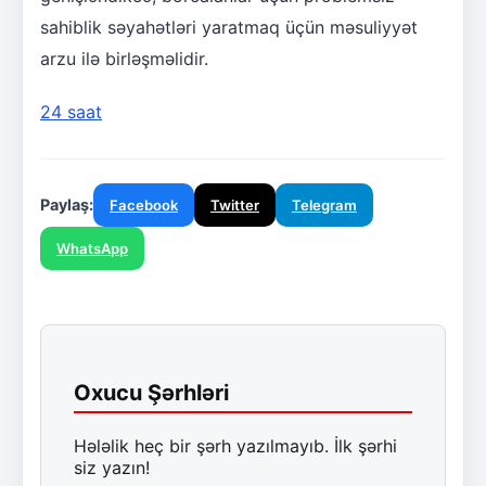
sahiblik səyahətləri yaratmaq üçün məsuliyyət
arzu ilə birləşməlidir.
24 saat
Paylaş:
Facebook
Twitter
Telegram
WhatsApp
Oxucu Şərhləri
Hələlik heç bir şərh yazılmayıb. İlk şərhi
siz yazın!