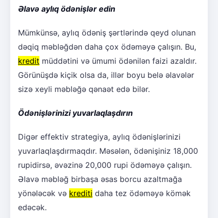
Əlavə aylıq ödənişlər edin
Mümkünsə, aylıq ödəniş şərtlərində qeyd olunan
dəqiq məbləğdən daha çox ödəməyə çalışın. Bu,
kredit
müddətini və ümumi ödənilən faizi azaldır.
Görünüşdə kiçik olsa da, illər boyu belə əlavələr
sizə xeyli məbləğə qənaət edə bilər.
Ödənişlərinizi yuvarlaqlaşdırın
Digər effektiv strategiya, aylıq ödənişlərinizi
yuvarlaqlaşdırmaqdır. Məsələn, ödənişiniz 18,000
rupidirsə, əvəzinə 20,000 rupi ödəməyə çalışın.
Əlavə məbləğ birbaşa əsas borcu azaltmağa
yönələcək və
krediti
daha tez ödəməyə kömək
edəcək.