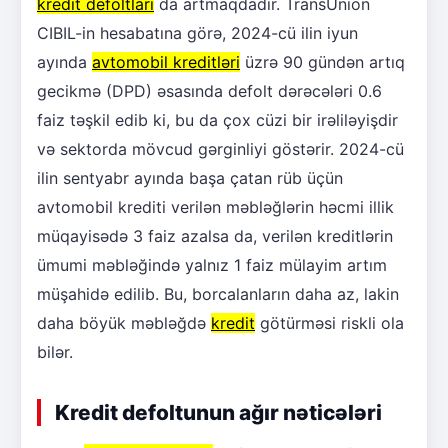
kredit defoltları
da artmaqdadır. TransUnion
CIBIL-in hesabatına görə, 2024-cü ilin iyun
ayında
avtomobil kreditləri
üzrə 90 gündən artıq
gecikmə (DPD) əsasında defolt dərəcələri 0.6
faiz təşkil edib ki, bu da çox cüzi bir irəliləyişdir
və sektorda mövcud gərginliyi göstərir. 2024-cü
ilin sentyabr ayında başa çatan rüb üçün
avtomobil krediti verilən məbləğlərin həcmi illik
müqayisədə 3 faiz azalsa da, verilən kreditlərin
ümumi məbləğində yalnız 1 faiz mülayim artım
müşahidə edilib. Bu, borcalanların daha az, lakin
daha böyük məbləğdə
kredit
götürməsi riskli ola
bilər.
Kredit defoltunun ağır nəticələri