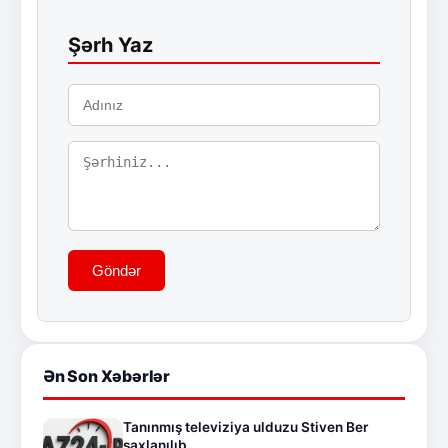
Şərh Yaz
Göndər
Ən Son Xəbərlər
Tanınmış televiziya ulduzu Stiven Ber
saxlanılıb