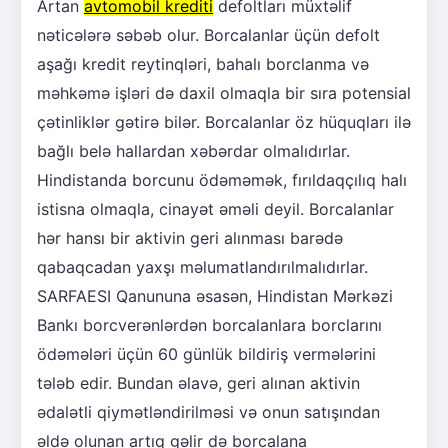
Artan
avtomobil krediti
defoltları müxtəlif
nəticələrə səbəb olur. Borcalanlar üçün defolt
aşağı kredit reytinqləri, bahalı borclanma və
məhkəmə işləri də daxil olmaqla bir sıra potensial
çətinliklər gətirə bilər. Borcalanlar öz hüquqları ilə
bağlı belə hallardan xəbərdar olmalıdırlar.
Hindistanda borcunu ödəməmək, fırıldaqçılıq halı
istisna olmaqla, cinayət əməli deyil. Borcalanlar
hər hansı bir aktivin geri alınması barədə
qabaqcadan yaxşı məlumatlandırılmalıdırlar.
SARFAESI Qanununa əsasən, Hindistan Mərkəzi
Bankı borcverənlərdən borcalanlara borclarını
ödəmələri üçün 60 günlük bildiriş vermələrini
tələb edir. Bundan əlavə, geri alınan aktivin
ədalətli qiymətləndirilməsi və onun satışından
əldə olunan artıq gəlir də borcalana