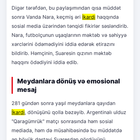
Digər tərəfdən, bu paylaşımından qısa müddət
sonra Vanda Nara, keçmiş əri
İkardi
haqqında
sosial media üzərindən tənqidi fikirlər səsləndirib.
Nara, futbolçunun uşaqlarının məktəb və səhiyyə
xərclərini ödəmədiyini iddia edərək etirazını
bildirib. Həmçinin, Suaresin qızının məktəb
haqqını ödədiyini iddia edib.
Meydanlara dönüş və emosional
mesaj
281 gündən sonra yaşıl meydanlara qayıdan
İkardi
, dönüşünü qolla bəzəyib. Argentinalı ulduz
"Qaragümrük" matçı sonrasında həm sosial
mediada, həm də müsahibəsində bu müddətdə
ən böyük dəstəyi Suaresdən gördüyünü