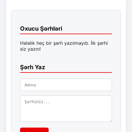
Oxucu Şərhləri
Hələlik heç bir şərh yazılmayıb. İlk şərhi
siz yazın!
Şərh Yaz