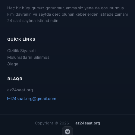
Heç bir hüququmuz qorunmur, amma siz yenə də qorunurmuş
kimi davranın və saytda dərc olunan xəbərlərdən istifadə zamanı
24 saat saytına istinad edin.
QUICK LINKS
Gizlilik Siyasəti
Məlumatların Silinməsi
Əlaqə
ƏLAQƏ
az24saat.org
24saat.org@gmail.com
Copyright © 2026 —
az24saat.org