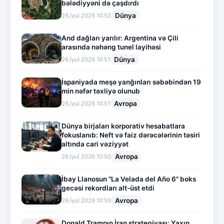
bələdiyyəni də çaşdırdı
Dünya
26.İyul.2026 10:52
And dağları yarılır: Argentina və Çili
arasında nəhəng tunel layihəsi
Dünya
26.İyul.2026 10:51
İspaniyada meşə yanğınları səbəbindən 19
min nəfər təxliyə olunub
Avropa
26.İyul.2026 10:51
Dünya birjaları korporativ hesabatlara
fokuslanıb: Neft və faiz dərəcələrinin təsiri
altında cari vəziyyət
Avropa
26.İyul.2026 10:50
İbay Llanosun "La Velada del Año 6" boks
gecəsi rekordları alt-üst etdi
Avropa
26.İyul.2026 10:50
Donald Trampın İran strategiyası: Yaxın