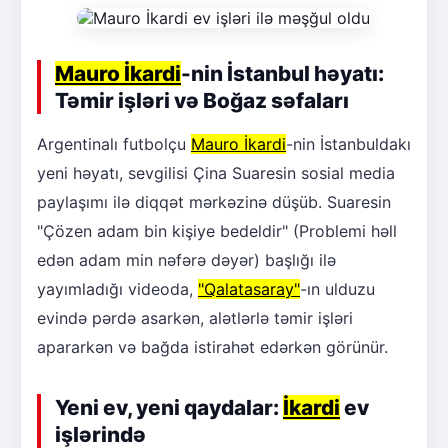
Mauro İkardi
-nin İstanbul həyatı:
Təmir işləri və Boğaz səfaları
Argentinalı futbolçu
Mauro İkardi
-nin İstanbuldakı
yeni həyatı, sevgilisi Çina Suaresin sosial media
paylaşımı ilə diqqət mərkəzinə düşüb. Suaresin
"Çözen adam bin kişiye bedeldir" (Problemi həll
edən adam min nəfərə dəyər) başlığı ilə
yayımladığı videoda,
"Qalatasaray"
-ın ulduzu
evində pərdə asarkən, alətlərlə təmir işləri
apararkən və bağda istirahət edərkən görünür.
Yeni ev, yeni qaydalar:
İkardi
ev
işlərində