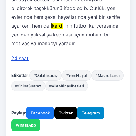
bildirərək təşəkkürünü ifadə edib. Cütlük, yeni
evlərində həm şəxsi həyatlarında yeni bir səhifə
açarkən, həm də
İkardi
-nin futbol karyerasında
yenidən yüksəlişə keçməsi üçün mühüm bir
motivasiya mənbəyi yaradır.
24 saat
Etiketlər:
#Qalatasaray
#YeniHəyat
#MauroIcardi
#ChinaSuarez
#AiləMünasibətləri
Paylaş:
Facebook
Twitter
Telegram
WhatsApp