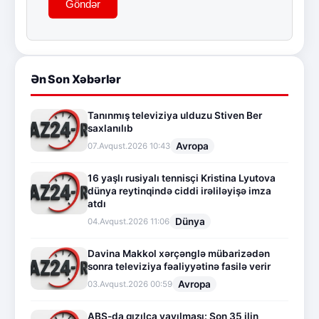
Göndər
Ən Son Xəbərlər
Tanınmış televiziya ulduzu Stiven Ber
saxlanılıb
Avropa
07.Avqust.2026 10:43
16 yaşlı rusiyalı tennisçi Kristina Lyutova
dünya reytinqində ciddi irəliləyişə imza
atdı
Dünya
04.Avqust.2026 11:06
Davina Makkol xərçənglə mübarizədən
sonra televiziya fəaliyyətinə fasilə verir
Avropa
03.Avqust.2026 00:59
ABŞ-da qızılca yayılması: Son 35 ilin