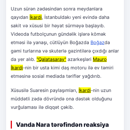
Uzun sürən zədəsindən sonra meydanlara
qayıdan
İkardi
, İstanbuldakı yeni evində daha
sakit və xüsusi bir həyat sürməyə başlayıb.
Videoda futbolçunun gündəlik işlərə kömək
etməsi ilə yanaşı, cütlüyün Boğazda
Boğaz
da
gəmi turlarına və skuterlə gəzintilərə çıxdığı anlar
da yer alıb.
"Qalatasaray"
azarkeşləri
Mauro
İkardi
-nin bir usta kimi daş motoru ilə ev təmiri
etməsinə sosial mediada təriflər yağdırıb.
Xüsusilə Suaresin paylaşımları,
İkardi
-nin uzun
müddətli zədə dövründə ona dəstək olduğunu
vurğulaması ilə diqqət çəkib.
Vanda Nara tərəfindən reaksiya