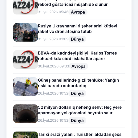
rekord göstəricisi müşahidə olunur
Avropa
31.İyul.2026 05:46
Rusiya Ukraynanın iri şəhərlərini kütləvi
raket və dron atəşinə tutub
Dünya
31.İyul.2026 03:09
BBVA-da kadr dəyişikliyi: Karlos Torres
rəhbərlikdə ciddi islahatlar aparır
Avropa
30.İyul.2026 09:33
Günəş panellərində gizli təhlükə: Yanğın
riski barədə xəbərdarlıq
Dünya
26.İyul.2026 10:52
52 milyon dollarlıq nəhəng səhv: Heç yerə
aparmayan yol görənləri heyrətə salır
Dünya
26.İyul.2026 10:52
Tarixi ərazi yalanı: Turistləri aldadan şəxs