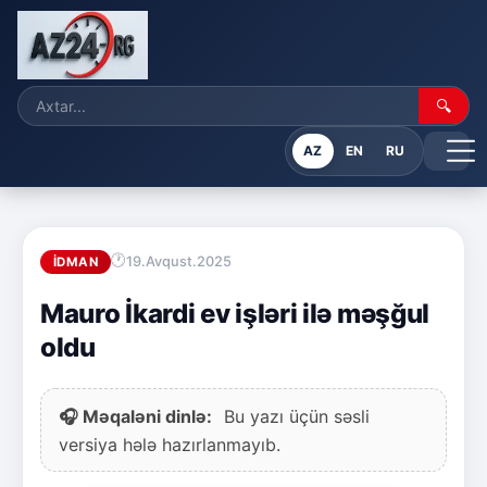
🔍
AZ
EN
RU
19.Avqust.2025
İDMAN
Mauro İkardi ev işləri ilə məşğul
oldu
🎧 Məqaləni dinlə:
Bu yazı üçün səsli
versiya hələ hazırlanmayıb.