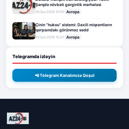
Şərqdə növbəti gərginlik mərhələsi
Avropa
26.İyul.2026 10:50
Çinin “hukou” sistemi: Daxili miqrantların
qarşısındakı görünməz sədd
Avropa
26.İyul.2026 10:22
Telegramda izləyin
📲 Telegram Kanalımıza Qoşul