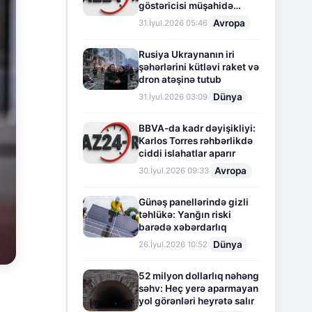
göstəricisi müşahidə
olunur
Avropa
31.İyul.2026 05:46
Rusiya Ukraynanın iri
şəhərlərini kütləvi raket və
dron atəşinə tutub
Dünya
31.İyul.2026 03:09
BBVA-da kadr dəyişikliyi:
Karlos Torres rəhbərlikdə
ciddi islahatlar aparır
Avropa
30.İyul.2026 09:33
Günəş panellərində gizli
təhlükə: Yanğın riski
barədə xəbərdarlıq
Dünya
26.İyul.2026 10:52
52 milyon dollarlıq nəhəng
səhv: Heç yerə aparmayan
yol görənləri heyrətə salır