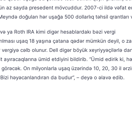
ün az sayda presedent mövcuddur. 2007-ci ildə vəfat 
yndə doğulan hər uşağa 500 dollarlıq təhsil qrantları v
və ya Roth IRA kimi digər hesablardakı bəzi vergi
arılması uşaq 18 yaşına çatana qədər mümkün deyil, o 
r vergiyə cəlb olunur. Dell digər böyük xeyriyyəçilərlə dan
 ayıracaqlarına ümid etdiyini bildirib. “Ümid edirik ki, hə
örəcək. On milyonlarla uşaq üzərində 10, 20, 30 il ərz
 Bizi həyəcanlandıran da budur”, – deyə o əlavə edib.