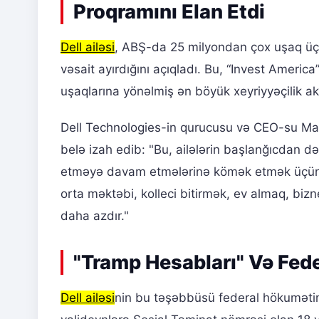
Proqramını Elan Etdi
Dell ailəsi
, ABŞ-da 25 milyondan çox uşaq üçü
vəsait ayırdığını açıqladı. Bu, “Invest Ameri
uşaqlarına yönəlmiş ən böyük xeyriyyəçilik ak
Dell Technologies-in qurucusu və CEO-su Ma
belə izah edib: "Bu, ailələrin başlanğıcdan 
etməyə davam etmələrinə kömək etmək üçün nəz
orta məktəbi, kolleci bitirmək, ev almaq, bi
daha azdır."
"Tramp Hesabları" Və Fed
Dell ailəsi
nin bu təşəbbüsü federal hökumətin 