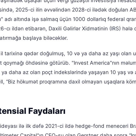
aşınadək uşaqlar üçün vergi güzəştli investisiya hesabla
ində, 2025-ci ilin əvvəlindən 2028-ci ilədək doğulan A
 adı altında işə salmaq üçün 1000 dollarlıq federal qra
6-cı ildən etibarən, Daxili Gəlirlər Xidmətinin (IRS) hələ
atırmağa başlaya biləcəklər.
il tarixinə qədər doğulmuş, 10 və ya daha az yaşı olan 
ait qoymağı öhdəsinə götürüb. "Invest America"nın məlu
 və ya daha az olan poçt indekslərində yaşayan 10 yaş və 
ll, “Biz hökumət proqramına daxil olmayan uşaqlara kö
ensial Faydaları
ideyası ilə ilk dəfə 2021-ci ildə hedge-fond meneceri B
ltimeter Capital"ın CEO-su olan Gerstner daha sonra “In