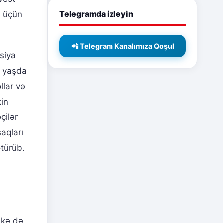
Telegramda izləyin
i üçün
📲 Telegram Kanalımıza Qoşul
isiya
n yaşda
llar və
kin
çilər
aqları
ötürüb.
lkə də