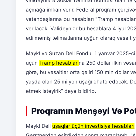
valideynlərə Sosial Təminat nömrəsi olan 18 y
açmağa imkan verir. Federal proqram çərçivəs
vətəndaşlarına bu hesabları "Tramp hesabları"
veriləcək. Valideynlər bu hesablara 4 iyul 202
edilməmiş təlimatlarına uyğun olaraq vəsait y
Maykl və Suzan Dell Fondu, 1 yanvar 2025-ci 
üçün
Tramp hesabları
na 250 dollar ilkin vəs
görə, bu vəsaitlər orta gəliri 150 min dollar
yaşda olan 25 milyon uşağı əhatə edəcək. De
etmək istəyirik” deyə bildirib.
Proqramın Mənşəyi Və Pot
Maykl Dell
uşaqlar üçün investisiya hesabları
Gerstnerdən eşitdikdən sonra maraqlanıb. "A