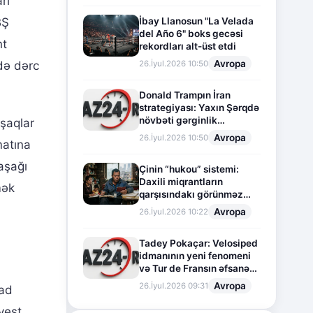
rı
BŞ
İbay Llanosun "La Velada
del Año 6" boks gecəsi
nt
rekordları alt-üst etdi
Avropa
 də dərc
26.İyul.2026 10:50
Donald Trampın İran
strategiyası: Yaxın Şərqdə
növbəti gərginlik
uşaqlar
mərhələsi
Avropa
26.İyul.2026 10:50
matına
aşağı
Çinin “hukou” sistemi:
Daxili miqrantların
mək
qarşısındakı görünməz
sədd
Avropa
26.İyul.2026 10:22
Tadey Pokaçar: Velosiped
idmanının yeni fenomeni
və Tur de Fransın əfsanəvi
səhifəsi
Avropa
26.İyul.2026 09:31
rad
vest