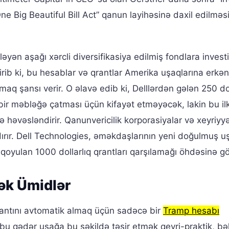
ne Big Beautiful Bill Act” qanun layihəsinə daxil edilməs
əyən aşağı xərcli diversifikasiya edilmiş fondlara invest
dirib ki, bu hesablar və qrantlar Amerika uşaqlarına erkə
 şansı verir. O əlavə edib ki, Delllərdən gələn 250 do
 bir məbləğə çatması üçün kifayət etməyəcək, lakin bu il
ə həvəsləndirir. Qanunvericilik korporasiyalar və xeyriyyə
rır. Dell Technologies, əməkdaşlarının yeni doğulmuş uş
qoyulan 1000 dollarlıq qrantları qarşılamağı öhdəsinə g
ək Ümidlər
antını avtomatik almaq üçün sadəcə bir
Tramp hesabı
 bu qədər uşağa bu şəkildə təsir etmək qeyri-praktik, bə