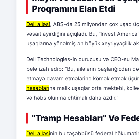
Proqramını Elan Etdi
Dell ailəsi
, ABŞ-da 25 milyondan çox uşaq üçü
vəsait ayırdığını açıqladı. Bu, “Invest Ameri
uşaqlarına yönəlmiş ən böyük xeyriyyəçilik ak
Dell Technologies-in qurucusu və CEO-su Ma
belə izah edib: "Bu, ailələrin başlanğıcdan 
etməyə davam etmələrinə kömək etmək üçün nə
hesabları
na malik uşaqlar orta məktəbi, koll
və həbs olunma ehtimalı daha azdır."
"Tramp Hesabları" Və Fed
Dell ailəsi
nin bu təşəbbüsü federal hökumətin 