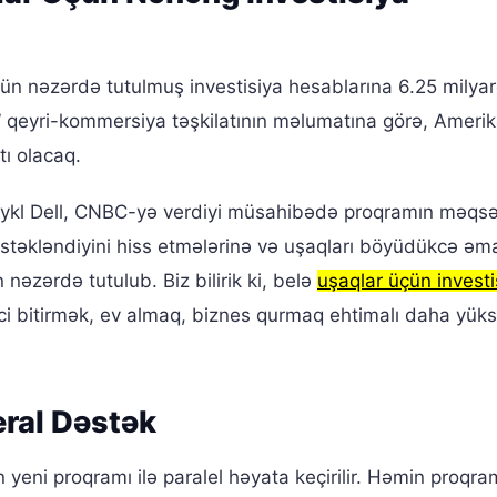
n nəzərdə tutulmuş investisiya hesablarına 6.25 milyar
ca” qeyri-kommersiya təşkilatının məlumatına görə, Ameri
tı olacaq.
ykl Dell, CNBC-yə verdiyi müsahibədə proqramın məqsə
dəstəkləndiyini hiss etmələrinə və uşaqları böyüdükcə əm
zərdə tutulub. Biz bilirik ki, belə
uşaqlar üçün investi
eci bitirmək, ev almaq, biznes qurmaq ehtimalı daha yüks
eral Dəstək
yeni proqramı ilə paralel həyata keçirilir. Həmin proqra