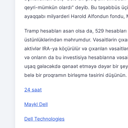
qeyri-mümkün olardı" deyib. Bu təşəbbüs üç
ayaqqabı milyarderi Harold Alfondun fondu, Me
Tramp hesabları asan olsa da, 529 hesabları 
üstünlüklərindən məhrumdur. Vəsaitlərin çıx
aktivlər IRA-ya köçürülür və çıxarılan vəsaitlə
və onların da bu investisiya hesablarına vəsait
uşaq gələcəkdə qənaət etməyə dəyər bir şey g
belə bir proqramın birləşmə təsirini düşünün.
24 saat
Maykl Dell
Dell Technologies