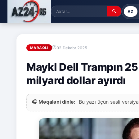
🔍
AZ
02.Dekabr.2025
MARAQLI
Maykl Dell Trampın 25
milyard dollar ayırdı
🎧 Məqaləni dinlə:
Bu yazı üçün səsli versiya