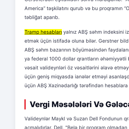
America” təşkilatını qurub və bu proqramın “O
təbliğat aparıb.
Tramp hesabları
yalnız ABŞ səhm indeksini izl
etmək üçün istifadə oluna bilər. Gerstner bil
ABŞ səhm bazarının böyüməsindən faydalanmaq
ya federal 1000 dollar qrantların əhəmiyyətli
vəsait valideynləri öz vəsaitlərini əlavə etməy
üçün geniş miqyasda ianələr etməyi asanlaşdı
üçün ABŞ Xəzinədarlığı tərəfindən hesablara 
Vergi Məsələləri Və Gələc
Valideynlər Maykl və Suzan Dell Fondunun qr
açmalıdırlar. Dell, "Belə bir proqram olmadan