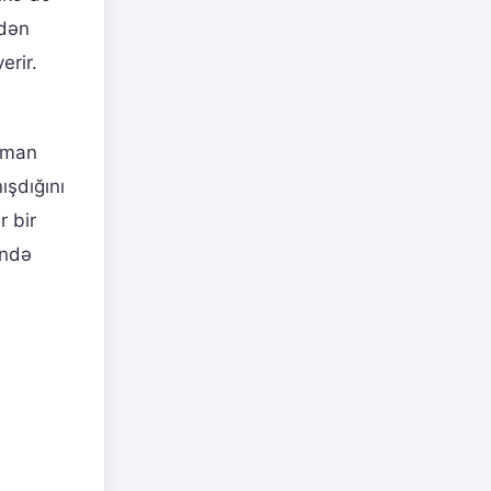
edən
erir.
zaman
ışdığını
r bir
ində