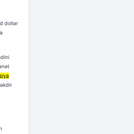
d dollar
ka
dini
anət
siya
əkdir
m