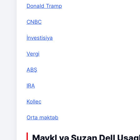
Donald Tramp
CNBC
İnvestisiya
Vergi
ABŞ
IRA
Kollec
Orta məktəb
Maykl və Suzan Dell Uşaq