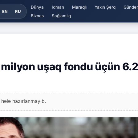
Dünya
İdman
Maraqlı
Yaxın Şərq
Gündə
EN
RU
Biznes
Sağlamlıq
 milyon uşaq fondu üçün 6.
 hələ hazırlanmayıb.