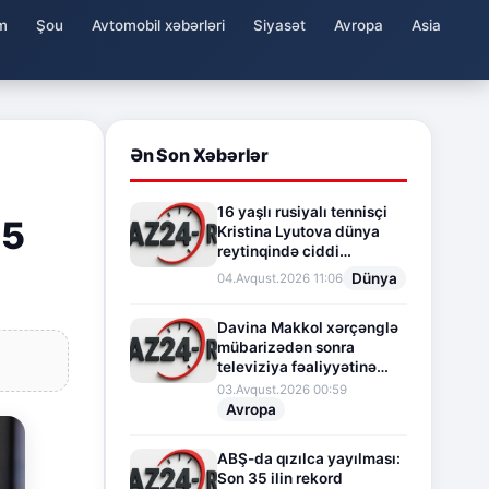
m
Şou
Avtomobil xəbərləri
Siyasət
Avropa
Asia
Ən Son Xəbərlər
16 yaşlı rusiyalı tennisçi
25
Kristina Lyutova dünya
reytinqində ciddi
irəliləyişə imza atdı
Dünya
04.Avqust.2026 11:06
Davina Makkol xərçənglə
mübarizədən sonra
televiziya fəaliyyətinə
fasilə verir
03.Avqust.2026 00:59
Avropa
ABŞ-da qızılca yayılması:
Son 35 ilin rekord