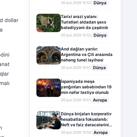
Dünya
26.İyul.2026 10:52
Tarixi ərazi yalanı:
d dollar
Turistləri aldadan şəxs
bələdiyyəni də çaşdırdı
ka
Dünya
26.İyul.2026 10:52
And dağları yarılır:
dini
Argentina və Çili arasında
nəhəng tunel layihəsi
anət
Dünya
26.İyul.2026 10:51
qlar
İspaniyada meşə
malı
yanğınları səbəbindən 19
min nəfər təxliyə olunub
Avropa
26.İyul.2026 10:51
Dünya birjaları korporativ
hesabatlara fokuslanıb:
Neft və faiz dərəcələrinin
m
təsiri altında cari vəziyyət
Avropa
26.İyul.2026 10:50