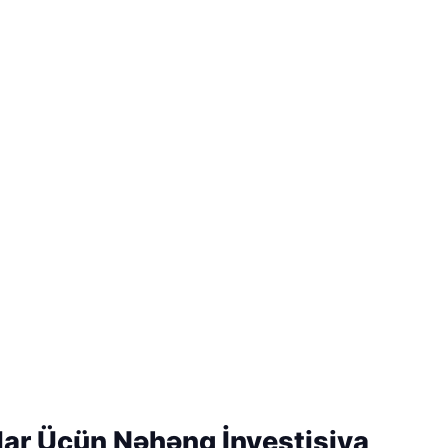
lar Üçün Nəhəng İnvestisiya