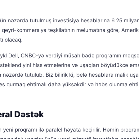
n nəzərdə tutulmuş investisiya hesablarına 6.25 milyar
ca” qeyri-kommersiya təşkilatının məlumatına görə, Ameri
tı olacaq.
ykl Dell, CNBC-yə verdiyi müsahibədə proqramın məqsə
dəstəkləndiyini hiss etmələrinə və uşaqları böyüdükcə əm
ərdə tutulub. Biz bilirik ki, belə hesablara malik uşa
znes qurmaq ehtimalı daha yüksəkdir və həbs olunma ehti
eral Dəstək
yeni proqramı ilə paralel həyata keçirilir. Həmin proqra