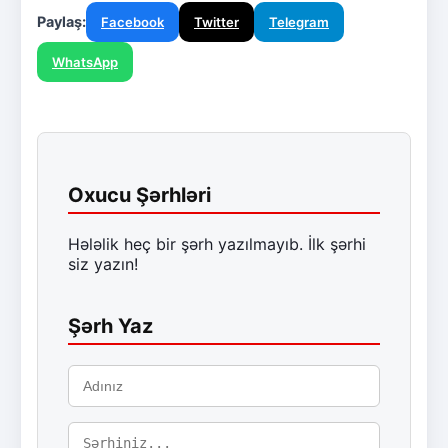
Paylaş:
Facebook
Twitter
Telegram
WhatsApp
Oxucu Şərhləri
Hələlik heç bir şərh yazılmayıb. İlk şərhi
siz yazın!
Şərh Yaz