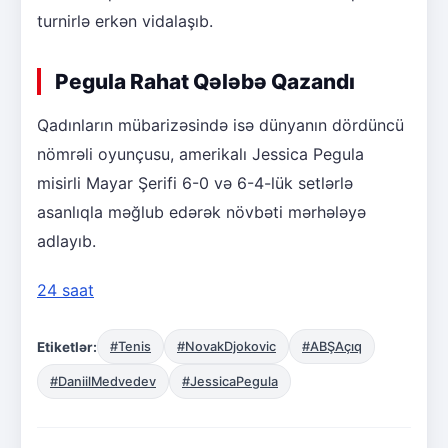
turnirlə erkən vidalaşıb.
Pegula Rahat Qələbə Qazandı
Qadınların mübarizəsində isə dünyanın dördüncü
nömrəli oyunçusu, amerikalı Jessica Pegula
misirli Mayar Şerifi 6-0 və 6-4-lük setlərlə
asanlıqla məğlub edərək növbəti mərhələyə
adlayıb.
24 saat
Etiketlər:
#Tenis
#NovakDjokovic
#ABŞAçıq
#DaniilMedvedev
#JessicaPegula