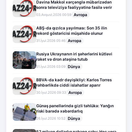
Davina Makkol xərçənglə mübarizədən
sonra televiziya fəaliyyətinə fasilə verir
Avropa
03.Avqust.2026 00:59
ABŞ-da qızılca yayılması: Son 35 ilin
rekord göstəricisi müşahidə olunur
Avropa
31.İyul.2026 05:46
Rusiya Ukraynanın iri şəhərlərini kütləvi
raket və dron atəşinə tutub
Dünya
31.İyul.2026 03:09
BBVA-da kadr dəyişikliyi: Karlos Torres
rəhbərlikdə ciddi islahatlar aparır
Avropa
30.İyul.2026 09:33
Günəş panellərində gizli təhlükə: Yanğın
riski barədə xəbərdarlıq
Dünya
26.İyul.2026 10:52
52 milyon dollarlıq nəhəng səhv: Heç yerə