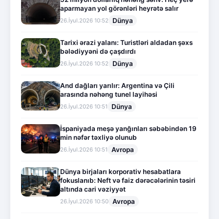
aparmayan yol görənləri heyrətə salır
Dünya
26.İyul.2026 10:52
Tarixi ərazi yalanı: Turistləri aldadan şəxs
bələdiyyəni də çaşdırdı
Dünya
26.İyul.2026 10:52
And dağları yarılır: Argentina və Çili
arasında nəhəng tunel layihəsi
Dünya
26.İyul.2026 10:51
İspaniyada meşə yanğınları səbəbindən 19
min nəfər təxliyə olunub
Avropa
26.İyul.2026 10:51
Dünya birjaları korporativ hesabatlara
fokuslanıb: Neft və faiz dərəcələrinin təsiri
altında cari vəziyyət
Avropa
26.İyul.2026 10:50