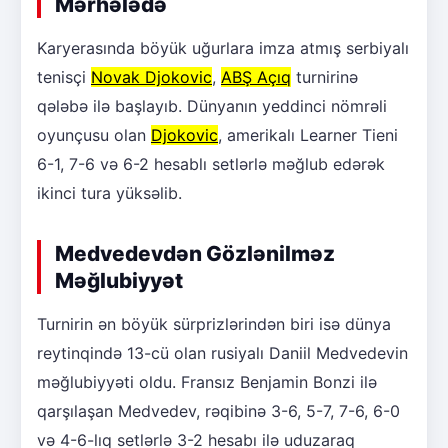
Mərhələdə
Karyerasında böyük uğurlara imza atmış serbiyalı
tenisçi
Novak Djokovic
,
ABŞ Açıq
turnirinə
qələbə ilə başlayıb. Dünyanın yeddinci nömrəli
oyunçusu olan
Djokovic
, amerikalı Learner Tieni
6-1, 7-6 və 6-2 hesablı setlərlə məğlub edərək
ikinci tura yüksəlib.
Medvedevdən Gözlənilməz
Məğlubiyyət
Turnirin ən böyük sürprizlərindən biri isə dünya
reytinqində 13-cü olan rusiyalı Daniil Medvedevin
məğlubiyyəti oldu. Fransız Benjamin Bonzi ilə
qarşılaşan Medvedev, rəqibinə 3-6, 5-7, 7-6, 6-0
və 4-6-lıq setlərlə 3-2 hesabı ilə uduzaraq