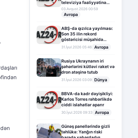
televiziya fəaliyyətinə
fasilə verir
03.Avqust.2026 00:59
Avropa
ABŞ-da qızılca yayılması:
Son 35 ilin rekord
göstəricisi müşahidə
ə
olunur
Avropa
31.İyul.2026 05:46
Rusiya Ukraynanın iri
şəhərlərini kütləvi raket və
rdaşları
dron atəşinə tutub
rəfindən
Dünya
31.İyul.2026 03:09
BBVA-da kadr dəyişikliyi:
Karlos Torres rəhbərlikdə
ciddi islahatlar aparır
Avropa
30.İyul.2026 09:33
Günəş panellərində gizli
ndən
təhlükə: Yanğın riski
barədə xəbərdarlıq