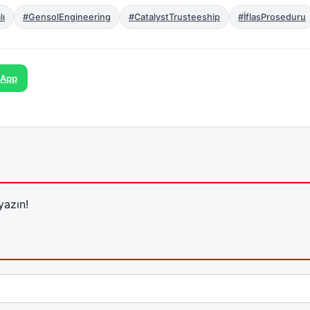
lı
#GensolEngineering
#CatalystTrusteeship
#İflasProseduru
sApp
yazın!