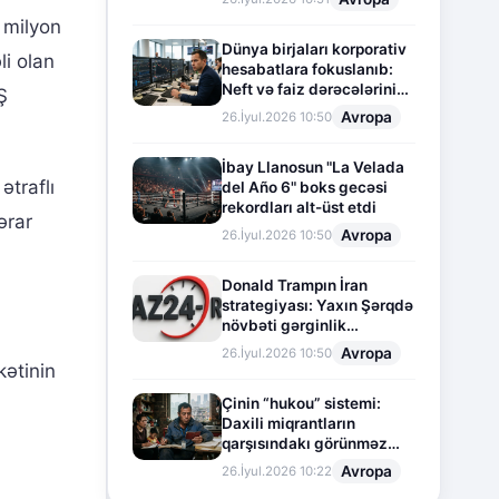
 milyon
Dünya birjaları korporativ
li olan
hesabatlara fokuslanıb:
Neft və faiz dərəcələrinin
Ş
təsiri altında cari vəziyyət
Avropa
26.İyul.2026 10:50
İbay Llanosun "La Velada
ətraflı
del Año 6" boks gecəsi
rekordları alt-üst etdi
ərar
Avropa
26.İyul.2026 10:50
Donald Trampın İran
strategiyası: Yaxın Şərqdə
növbəti gərginlik
mərhələsi
Avropa
26.İyul.2026 10:50
kətinin
Çinin “hukou” sistemi:
Daxili miqrantların
qarşısındakı görünməz
sədd
Avropa
26.İyul.2026 10:22