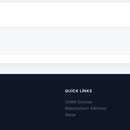
QUICK LINKS
Gizlilik Siyasəti
Məlumatların Silinməsi
Əlaqə