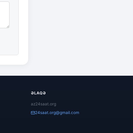
ƏLAQƏ
az24saat.org
24saat.org@gmail.com