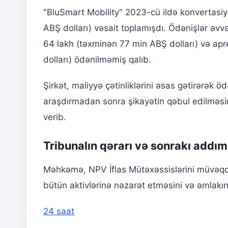
"BluSmart Mobility" 2023-cü ildə konvertasiya
ABŞ dolları) vəsait toplamışdı. Ödənişlər əvv
64 lakh (təxminən 77 min ABŞ dolları) və ap
dolları) ödənilməmiş qalıb.
Şirkət, maliyyə çətinliklərini əsas gətirərək ö
araşdırmadan sonra şikayətin qəbul edilməsin
verib.
Tribunalın qərarı və sonrakı addım
Məhkəmə, NPV İflas Mütəxəssislərini müvəqqət
bütün aktivlərinə nəzarət etməsini və əmlakı
24 saat