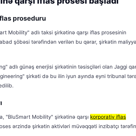
inə qarşı iflas prosesi başladı
flas proseduru
 Mobility" adlı taksi şirkətinə qarşı iflas prosesinin
ad şöbəsi tərəfindən verilən bu qərar, şirkətin maliyy
g" adlı günəş enerjisi şirkətinin təsisçiləri olan Jaggi qa
gineering" şirkəti də bu ilin iyun ayında eyni tribunal tə
dilib.
ı
a, "BluSmart Mobility" şirkətinə qarşı
korporativ iflas
es ərzində şirkətin aktivləri müvəqqəti inzibatçı tərəfi