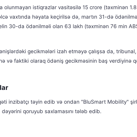
 olunmayan istiqrazlar vasitəsilə 15 crore (təxminən 1.8
əlcə vaxtında həyata keçirilsə də, martın 31-də ödənilmə
relin 30-da ödənilməli olan 63 lakh (təxminən 76 min AB
dənişlərdəki gecikmələri izah etməyə çalışsa da, tribunal, 
ə və faktiki olaraq ödəniş gecikməsinin baş verdiyinə q
lar
i inzibatçı təyin edib və ondan "BluSmart Mobility" şir
n dəyərini qoruyub saxlamasını tələb edib.