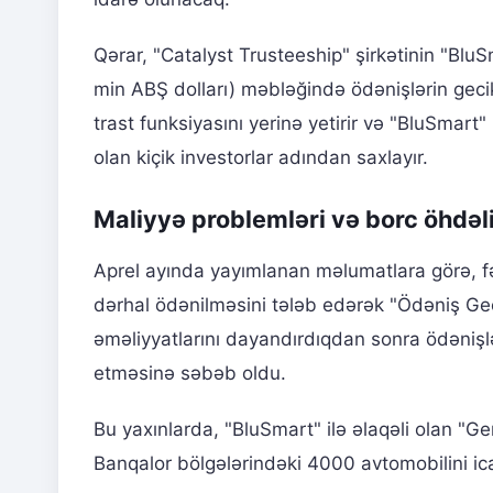
Qərar, "Catalyst Trusteeship" şirkətinin "BluS
min ABŞ dolları) məbləğində ödənişlərin gecikd
trast funksiyasını yerinə yetirir və "BluSmart"
olan kiçik investorlar adından saxlayır.
Maliyyə problemləri və borc öhdəli
Aprel ayında yayımlanan məlumatlara görə, fəal
dərhal ödənilməsini tələb edərək "Ödəniş Geci
əməliyyatlarını dayandırdıqdan sonra ödənişl
etməsinə səbəb oldu.
Bu yaxınlarda, "BluSmart" ilə əlaqəli olan "Ge
Banqalor bölgələrindəki 4000 avtomobilini ica