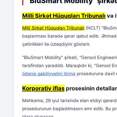
"BluSmart Mobility" şirkət
Milli Şirkət Hüquqları Tribunalı
və i
Milli Şirkət Hüquqları Tribunalı
(NCLT) "BluSmart
başlanması barədə qərar qəbul edib. Əhmədab
çətinlikləri ilə üzləşdiyini göstərir.
"BluSmart Mobility" şirkəti, "Gensol Engineerin
tərəfindən yaradılıb. Maraqlıdır ki, "Gensol En
ödəniş qabiliyyətini itirmə
proseduruna daxil e
Korporativ iflas
prosesinin detallar
Məhkəmə, 28 iyul tarixində elan etdiyi qərard
prosedurunun başladılmasını əmr edib. Bu pros
idarə olunacaq.