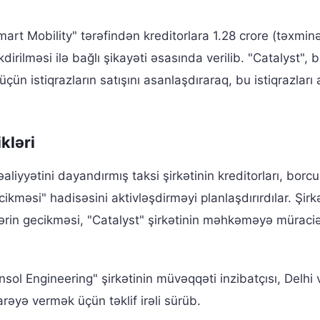
mart Mobility" tərəfindən kreditorlara 1.28 crore (təxmin
irilməsi ilə bağlı şikayəti əsasında verilib. "Catalyst", 
 üçün istiqrazların satışını asanlaşdıraraq, bu istiqrazlar
kləri
iyyətini dayandırmış taksi şirkətinin kreditorları, borc
kməsi" hadisəsini aktivləşdirməyi planlaşdırırdılar. Şirk
ərin gecikməsi, "Catalyst" şirkətinin məhkəməyə müraci
nsol Engineering" şirkətinin müvəqqəti inzibatçısı, Delhi 
rəyə vermək üçün təklif irəli sürüb.