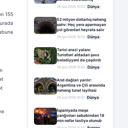
Dünya
26.İyul.2026 10:52
ən 155
52 milyon dollarlıq nəhəng
burada
səhv: Heç yerə aparmayan
yol görənləri heyrətə salır
ı abunə
Dünya
26.İyul.2026 10:52
Tarixi ərazi yalanı:
Turistləri aldadan şəxs
bələdiyyəni də çaşdırdı
Dünya
26.İyul.2026 10:52
un
ət
And dağları yarılır:
Argentina və Çili arasında
ət
nəhəng tunel layihəsi
Dünya
26.İyul.2026 10:51
İspaniyada meşə
və
yanğınları səbəbindən 19
min nəfər təxliyə olunub
Avropa
26.İyul.2026 10:51