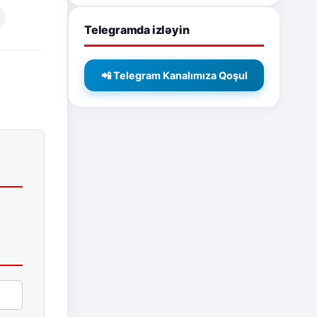
Telegramda izləyin
📲 Telegram Kanalımıza Qoşul