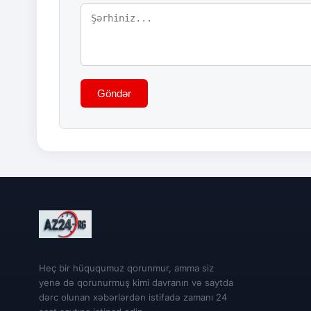
Göndər
Heç bir hüququmuz qorunmur, amma siz
yenə də qorunurmuş kimi davranın və saytda
dərc olunan xəbərlərdən istifadə zamanı 24