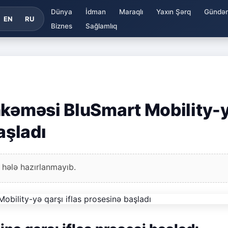
Dünya
İdman
Maraqlı
Yaxın Şərq
Gündə
EN
RU
Biznes
Sağlamlıq
hkəməsi BluSmart Mobility-
aşladı
 hələ hazırlanmayıb.