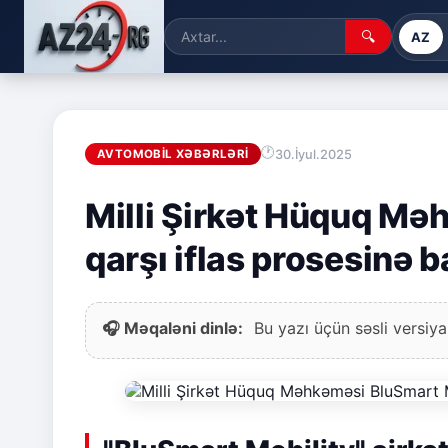
🔍
AZ
30.İyul.2025
AVTOMOBIL XƏBƏRLƏRI
Milli Şirkət Hüquq Mə
qarşı iflas prosesinə b
🎧 Məqaləni dinlə:
Bu yazı üçün səsli versiya