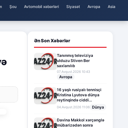
m
Şou
Avtomobil xəbərləri
Siyasət
Avropa
Asia
Ən Son Xəbərlər
Tanınmış televiziya
yə
ulduzu Stiven Ber
saxlanılıb
07.Avqust.2026 10:43
Avropa
16 yaşlı rusiyalı tennisçi
Kristina Lyutova dünya
reytinqində ciddi
irəliləyişə imza atdı
Dünya
04.Avqust.2026 11:06
Davina Makkol xərçənglə
mübarizədən sonra