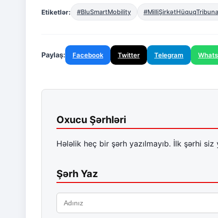
Etiketlər:
#BluSmartMobility
#MilliŞirkətHüquqTribuna
Paylaş:
Facebook
Twitter
Telegram
What
Oxucu Şərhləri
Hələlik heç bir şərh yazılmayıb. İlk şərhi siz 
Şərh Yaz