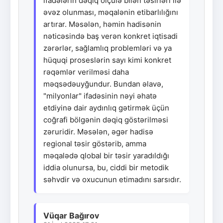
ifadələrin dəqiq ölçülə bilən təsirləri ilə
əvəz olunması, məqalənin etibarlılığını
artırar. Məsələn, həmin hadisənin
nəticəsində baş verən konkret iqtisadi
zərərlər, sağlamlıq problemləri və ya
hüquqi proseslərin sayı kimi konkret
rəqəmlər verilməsi daha
məqsədəuyğundur. Bundan əlavə,
"milyonlar" ifadəsinin nəyi əhatə
etdiyinə dair aydınlıq gətirmək üçün
coğrafi bölgənin dəqiq göstərilməsi
zəruridir. Məsələn, əgər hadisə
regional təsir göstərib, amma
məqalədə qlobal bir təsir yaradıldığı
iddia olunursa, bu, ciddi bir metodik
səhvdir və oxucunun etimadını sarsıdır.
Vüqar Bağırov