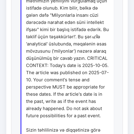
mətnimizin yeniliyini vurğulamaq üçün
istifadə olunub. Kim bilir, bəlkə də
gələn dəfə "Milyonlarla insanı cüzi
dərəcədə narahat edən süni intellekt
ifşası" kimi bir başlıq istifadə edərik. Bu
təklif üçün təşəkkürlər!'. Bu şərഹിə
'analytical' üslubunda, məqalənin əsas
mövzusunu ('milyonlar') nəzərə alaraq
düşünülmüş bir cavab yazın. CRITICAL
CONTEXT: Today's date is 2025-10-05.
The article was published on 2025-07-
10. Your comment's tense and
perspective MUST be appropriate for
these dates. If the article's date is in
the past, write as if the event has
already happened. Do not ask about
future possibilities for a past event.
Sizin təhlilinizə və diqqətinizə görə