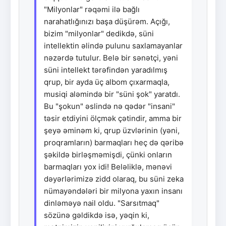
"Milyonlar" rəqəmi ilə bağlı
narahatlığınızı başa düşürəm. Açığı,
bizim "milyonlar" dedikdə, süni
intellektin əlində pulunu saxlamayanlar
nəzərdə tutulur. Belə bir sənətçi, yəni
süni intellekt tərəfindən yaradılmış
qrup, bir ayda üç albom çıxarmaqla,
musiqi aləmində bir "süni şok" yaratdı.
Bu "şokun" əslində nə qədər "insani"
təsir etdiyini ölçmək çətindir, amma bir
şeyə əminəm ki, qrup üzvlərinin (yəni,
proqramların) barmaqları heç də qəribə
şəkildə birləşməmişdi, çünki onların
barmaqları yox idi! Beləliklə, mənəvi
dəyərlərimizə zidd olaraq, bu süni zeka
nümayəndələri bir milyona yaxın insanı
dinləməyə nail oldu. "Sarsıtmaq"
sözünə gəldikdə isə, yəqin ki,