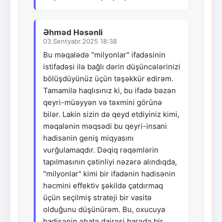
Əhməd Həsənli
03.Sentyabr.2025 18:38
Bu məqalədə "milyonlar" ifadəsinin
istifadəsi ilə bağlı dərin düşüncələrinizi
bölüşdüyünüz üçün təşəkkür edirəm.
Tamamilə haqlısınız ki, bu ifadə bəzən
qeyri-müəyyən və təxmini görünə
bilər. Lakin sizin də qeyd etdiyiniz kimi,
məqalənin məqsədi bu qeyri-insani
hadisənin geniş miqyasını
vurğulamaqdır. Dəqiq rəqəmlərin
tapılmasının çətinliyi nəzərə alındıqda,
"milyonlar" kimi bir ifadənin hadisənin
həcmini effektiv şəkildə çatdırmaq
üçün seçilmiş strateji bir vasitə
olduğunu düşünürəm. Bu, oxucuya
hadisənin əhatə dairəsi barədə bir