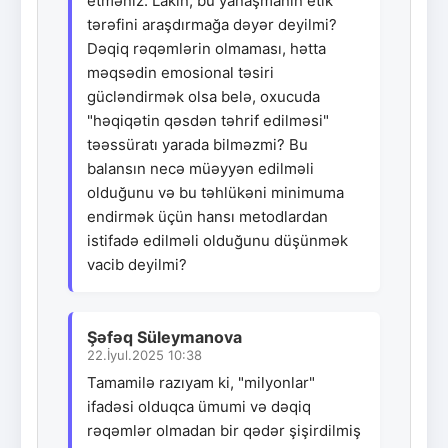
etməniz. Lakin, bu yanaşmanın etik
tərəfini araşdırmağa dəyər deyilmi?
Dəqiq rəqəmlərin olmaması, hətta
məqsədin emosional təsiri
gücləndirmək olsa belə, oxucuda
"həqiqətin qəsdən təhrif edilməsi"
təəssüratı yarada bilməzmi? Bu
balansın necə müəyyən edilməli
olduğunu və bu təhlükəni minimuma
endirmək üçün hansı metodlardan
istifadə edilməli olduğunu düşünmək
vacib deyilmi?
Şəfəq Süleymanova
22.İyul.2025 10:38
Tamamilə razıyam ki, "milyonlar"
ifadəsi olduqca ümumi və dəqiq
rəqəmlər olmadan bir qədər şişirdilmiş