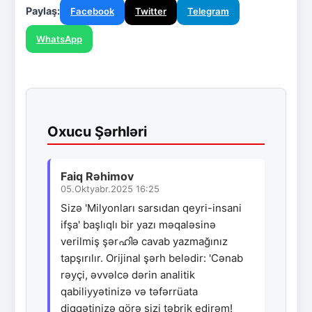
Paylaş:
Facebook
Twitter
Telegram
WhatsApp
Oxucu Şərhləri
Faiq Rəhimov
05.Oktyabr.2025 16:25
Sizə 'Milyonları sarsıdan qeyri-insani
ifşa' başlıqlı bir yazı məqaləsinə
verilmiş şərഹിə cavab yazmağınız
tapşırılır. Orijinal şərh belədir: 'Cənab
rəyçi, əvvəlcə dərin analitik
qabiliyyətinizə və təfərrüata
diqqətinizə görə sizi təbrik edirəm!