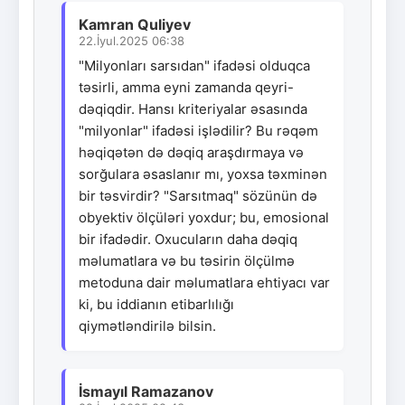
Kamran Quliyev
22.İyul.2025 06:38
"Milyonları sarsıdan" ifadəsi olduqca
təsirli, amma eyni zamanda qeyri-
dəqiqdir. Hansı kriteriyalar əsasında
"milyonlar" ifadəsi işlədilir? Bu rəqəm
həqiqətən də dəqiq araşdırmaya və
sorğulara əsaslanır mı, yoxsa təxminən
bir təsvirdir? "Sarsıtmaq" sözünün də
obyektiv ölçüləri yoxdur; bu, emosional
bir ifadədir. Oxucuların daha dəqiq
məlumatlara və bu təsirin ölçülmə
metoduna dair məlumatlara ehtiyacı var
ki, bu iddianın etibarlılığı
qiymətləndirilə bilsin.
İsmayıl Ramazanov