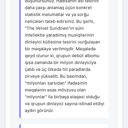
düşünürsünüz. Hadisənin əsl təsirini
daha yaxşı anlamaq üçün konkret
statistik məlumatlar və ya sorğu
nəticələri tələb edirsiniz. Bu şərhi,
"The Velvet Sundown"ın süni
intellektlə yaradılmış musiqilərinin
dinləyici kütləsinə təsirini vurğulayan
bir məqaləyə verilmişdir. Məqalədə
qeyd olunur ki, qrupun debüt albomu
qısa zamanda bir milyon dinləyiciyə
çatıb və üç ölkədə hit paradlarda
zirvəyə yüksəlib. Bu baxımdan,
"milyonları sarsıdan" ifadəsinin
məqalənin əsas mövzusu olan
"milyonlar" ilə birbaşa əlaqəsi olduğu
və qrupun dinləyici sayına istinad etdiyi
aydın görünür.