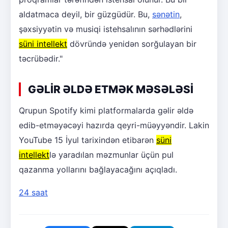
aldatmaca deyil, bir güzgüdür. Bu,
sənətin
,
şəxsiyyətin və musiqi istehsalının sərhədlərini
süni intellekt
dövründə yenidən sorğulayan bir
təcrübədir."
GƏLİR ƏLDƏ ETMƏK MƏSƏLƏSİ
Qrupun Spotify kimi platformalarda gəlir əldə
edib-etməyəcəyi hazırda qeyri-müəyyəndir. Lakin
YouTube 15 İyul tarixindən etibarən
süni
intellekt
lə yaradılan məzmunlar üçün pul
qazanma yollarını bağlayacağını açıqladı.
24 saat