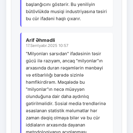
başlanğıcını göstərir. Bu yeniliyin
bütövlükdə musiqi industriyasına təsiri
bu cür ifadəni haqlı çıxarır.
Arif Əhmədli
17.Sentyabr.2025 10:57
"Milyonları sarsıdan" ifadəsinin təsir
gücü ilə razıyam, ancaq "milyonlar"ın
arxasında duran rəqəmlərin mənbəyi
və etibarlılığı barədə sizinlə
həmfikirdirəm. Məqalədə bu
"milyonlar"ın necə müəyyən
olunduğuna dair daha aydınlıq
gətirilməlidir. Sosial media trendlərinə
əsaslanan statistik məlumatlar hər
zaman dəqiq olmaya bilər və bu cür
iddiaların arxasında dayanan
metodologiyanın açıqlanması,