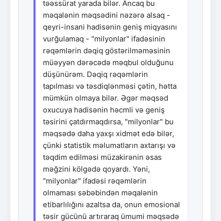
təəssürat yarada bilər. Ancaq bu
məqalənin məqsədini nəzərə alsaq -
qeyri-insani hadisənin geniş miqyasını
vurğulamaq - "milyonlar" ifadəsinin
rəqəmlərin dəqiq göstərilməməsinin
müəyyən dərəcədə məqbul olduğunu
düşünürəm. Dəqiq rəqəmlərin
tapılması və təsdiqlənməsi çətin, hətta
mümkün olmaya bilər. Əgər məqsəd
oxucuya hadisənin həcmli və geniş
təsirini çatdırmaqdırsa, "milyonlar" bu
məqsədə daha yaxşı xidmət edə bilər,
çünki statistik məlumatların axtarışı və
təqdim edilməsi müzakirənin əsas
məğzini kölgədə qoyardı. Yəni,
"milyonlar" ifadəsi rəqəmlərin
olmaması səbəbindən məqalənin
etibarlılığını azaltsa da, onun emosional
təsir gücünü artıraraq ümumi məqsədə