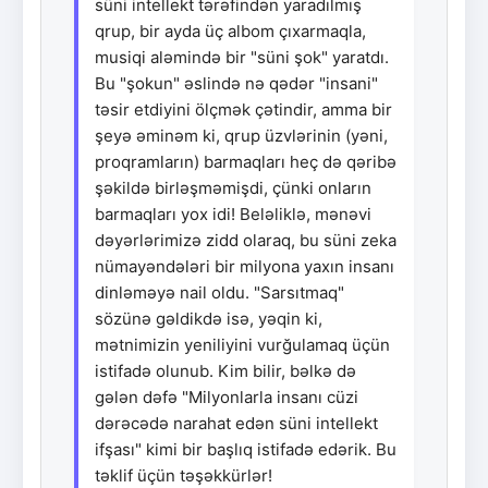
süni intellekt tərəfindən yaradılmış
qrup, bir ayda üç albom çıxarmaqla,
musiqi aləmində bir "süni şok" yaratdı.
Bu "şokun" əslində nə qədər "insani"
təsir etdiyini ölçmək çətindir, amma bir
şeyə əminəm ki, qrup üzvlərinin (yəni,
proqramların) barmaqları heç də qəribə
şəkildə birləşməmişdi, çünki onların
barmaqları yox idi! Beləliklə, mənəvi
dəyərlərimizə zidd olaraq, bu süni zeka
nümayəndələri bir milyona yaxın insanı
dinləməyə nail oldu. "Sarsıtmaq"
sözünə gəldikdə isə, yəqin ki,
mətnimizin yeniliyini vurğulamaq üçün
istifadə olunub. Kim bilir, bəlkə də
gələn dəfə "Milyonlarla insanı cüzi
dərəcədə narahat edən süni intellekt
ifşası" kimi bir başlıq istifadə edərik. Bu
təklif üçün təşəkkürlər!