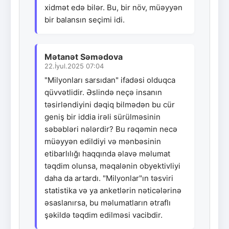
xidmət edə bilər. Bu, bir növ, müəyyən
bir balansın seçimi idi.
Mətanət Səmədova
22.İyul.2025 07:04
"Milyonları sarsıdan" ifadəsi olduqca
qüvvətlidir. Əslində neçə insanın
təsirləndiyini dəqiq bilmədən bu cür
geniş bir iddia irəli sürülməsinin
səbəbləri nələrdir? Bu rəqəmin necə
müəyyən edildiyi və mənbəsinin
etibarlılığı haqqında əlavə məlumat
təqdim olunsa, məqalənin obyektivliyi
daha da artardı. "Milyonlar"ın təsviri
statistika və ya anketlərin nəticələrinə
əsaslanırsa, bu məlumatların ətraflı
şəkildə təqdim edilməsi vacibdir.