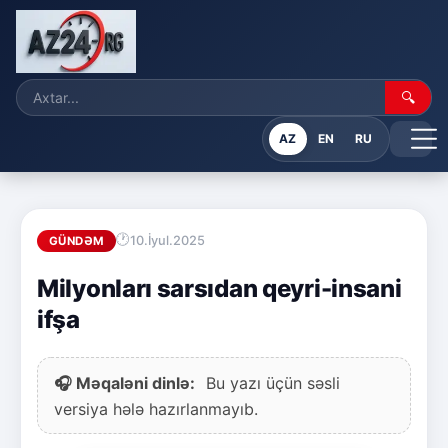
🔍
AZ
EN
RU
10.İyul.2025
GÜNDƏM
Milyonları sarsıdan qeyri-insani
ifşa
🎧 Məqaləni dinlə:
Bu yazı üçün səsli
versiya hələ hazırlanmayıb.