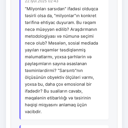
22.İyul.2025 02:43
"Milyonları sarsıdan" ifadəsi olduqca
təsirli olsa da, "milyonlar"ın konkret
tərifinə ehtiyac duyuram. Bu rəqəm
necə müəyyən edilib? Araşdırmanın
metodologiyası və nümunə seçimi
necə olub? Məsələn, sosial mediada
yayılan rəqəmlər təsdiqlənmiş
məlumatlarmı, yoxsa şərhlərin və
paylaşımların sayına əsaslanan
təxminlərdirmi? "Sarsıntı"nın
ölçüsünün obyektiv ölçüləri varmı,
yoxsa bu, daha çox emosional bir
ifadədir? Bu sualların cavabı,
məqalənin etibarlılığı və təsirinin
həqiqi miqyasını anlamaq üçün
vacibdir.