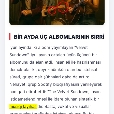
BİR AYDA ÜÇ ALBOMLARININ SİRRİ
İyun ayında iki albom yayımlayan "Velvet
Sundown", iyul ayının ortaları üçün üçüncü bir
albomunu da elan etdi. İnsan əli ilə hazırlanması
demək olar ki, qeyri-mümkün olan bu istehsal
sürəti, qrupa dair şübhələri daha da artırdı.
Nəhayət, qrup Spotify bioqrafiyasını yeniləyərək
həqiqəti etiraf etdi: "The Velvet Sundown, insan
istiqamətləndirməsi ilə idarə olunan sintetik bir
musiqi layihəsi
dir. Bəstə, vokal və vizuallar
proqramlar tərəfindən istehsal olunur. Bu bir