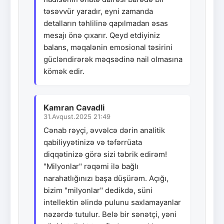
təsəvvür yaradır, eyni zamanda
detalların təhlilinə qapılmadan əsas
mesajı önə çıxarır. Qeyd etdiyiniz
balans, məqalənin emosional təsirini
gücləndirərək məqsədinə nail olmasına
kömək edir.
Kamran Cavadli
31.Avqust.2025 21:49
Cənab rəyçi, əvvəlcə dərin analitik
qabiliyyətinizə və təfərrüata
diqqətinizə görə sizi təbrik edirəm!
"Milyonlar" rəqəmi ilə bağlı
narahatlığınızı başa düşürəm. Açığı,
bizim "milyonlar" dedikdə, süni
intellektin əlində pulunu saxlamayanlar
nəzərdə tutulur. Belə bir sənətçi, yəni