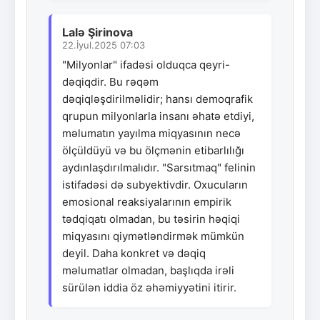
Lalə Şirinova
22.İyul.2025 07:03
"Milyonlar" ifadəsi olduqca qeyri-
dəqiqdir. Bu rəqəm
dəqiqləşdirilməlidir; hansı demoqrafik
qrupun milyonlarla insanı əhatə etdiyi,
məlumatın yayılma miqyasının necə
ölçüldüyü və bu ölçmənin etibarlılığı
aydınlaşdırılmalıdır. "Sarsıtmaq" felinin
istifadəsi də subyektivdir. Oxucuların
emosional reaksiyalarının empirik
tədqiqatı olmadan, bu təsirin həqiqi
miqyasını qiymətləndirmək mümkün
deyil. Daha konkret və dəqiq
məlumatlar olmadan, başlıqda irəli
sürülən iddia öz əhəmiyyətini itirir.