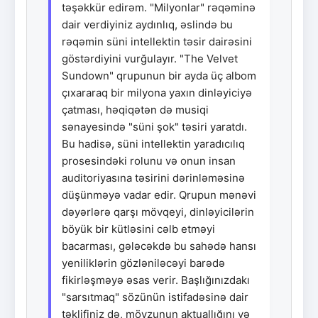
təşəkkür edirəm. "Milyonlar" rəqəminə
dair verdiyiniz aydınlıq, əslində bu
rəqəmin süni intellektin təsir dairəsini
göstərdiyini vurğulayır. "The Velvet
Sundown" qrupunun bir ayda üç albom
çıxararaq bir milyona yaxın dinləyiciyə
çatması, həqiqətən də musiqi
sənayesində "süni şok" təsiri yaratdı.
Bu hadisə, süni intellektin yaradıcılıq
prosesindəki rolunu və onun insan
auditoriyasına təsirini dərinləməsinə
düşünməyə vadar edir. Qrupun mənəvi
dəyərlərə qarşı mövqeyi, dinləyicilərin
böyük bir kütləsini cəlb etməyi
bacarması, gələcəkdə bu sahədə hansı
yeniliklərin gözləniləcəyi barədə
fikirləşməyə əsas verir. Başlığınızdakı
"sarsıtmaq" sözünün istifadəsinə dair
təklifiniz də, mövzunun aktuallığını və