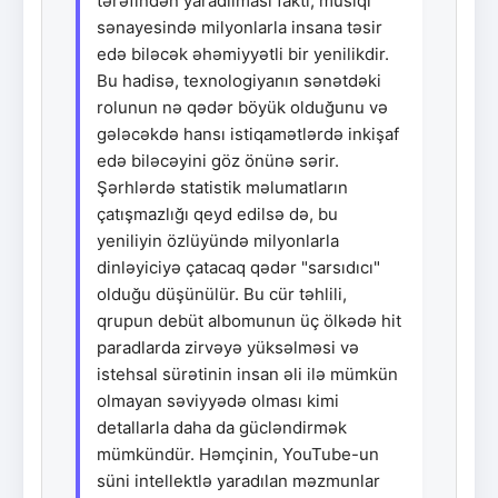
tərəfindən yaradılması faktı, musiqi
sənayesində milyonlarla insana təsir
edə biləcək əhəmiyyətli bir yenilikdir.
Bu hadisə, texnologiyanın sənətdəki
rolunun nə qədər böyük olduğunu və
gələcəkdə hansı istiqamətlərdə inkişaf
edə biləcəyini göz önünə sərir.
Şərhlərdə statistik məlumatların
çatışmazlığı qeyd edilsə də, bu
yeniliyin özlüyündə milyonlarla
dinləyiciyə çatacaq qədər "sarsıdıcı"
olduğu düşünülür. Bu cür təhlili,
qrupun debüt albomunun üç ölkədə hit
paradlarda zirvəyə yüksəlməsi və
istehsal sürətinin insan əli ilə mümkün
olmayan səviyyədə olması kimi
detallarla daha da gücləndirmək
mümkündür. Həmçinin, YouTube-un
süni intellektlə yaradılan məzmunlar