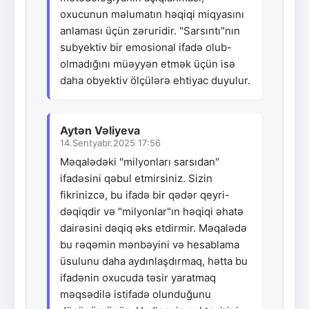
oxucunun məlumatın həqiqi miqyasını
anlaması üçün zəruridir. "Sarsıntı"nın
subyektiv bir emosional ifadə olub-
olmadığını müəyyən etmək üçün isə
daha obyektiv ölçülərə ehtiyac duyulur.
Aytən Vəliyeva
14.Sentyabr.2025 17:56
Məqalədəki "milyonları sarsıdan"
ifadəsini qəbul etmirsiniz. Sizin
fikrinizcə, bu ifadə bir qədər qeyri-
dəqiqdir və "milyonlar"ın həqiqi əhatə
dairəsini dəqiq əks etdirmir. Məqalədə
bu rəqəmin mənbəyini və hesablama
üsulunu daha aydınlaşdırmaq, hətta bu
ifadənin oxucuda təsir yaratmaq
məqsədilə istifadə olunduğunu