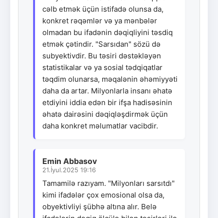
cəlb etmək üçün istifadə olunsa da,
konkret rəqəmlər və ya mənbələr
olmadan bu ifadənin dəqiqliyini təsdiq
etmək çətindir. "Sarsıdan" sözü də
subyektivdir. Bu təsiri dəstəkləyən
statistikalar və ya sosial tədqiqatlar
təqdim olunarsa, məqalənin əhəmiyyəti
daha da artar. Milyonlarla insanı əhatə
etdiyini iddia edən bir ifşa hadisəsinin
əhatə dairəsini dəqiqləşdirmək üçün
daha konkret məlumatlar vacibdir.
Emin Abbasov
21.İyul.2025 19:16
Tamamilə razıyam. "Milyonları sarsıtdı"
kimi ifadələr çox emosional olsa da,
obyektivliyi şübhə altına alır. Belə