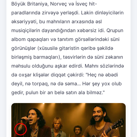
Böyük Britaniya, Norveç və İsveç hit-
paradlarında zirvəyə yerləşdi. Lakin dinləyicilərin
əksəriyyəti, bu mahnıların arxasında əsl
musiqiçilərin dayandığından xəbərsiz idi. Qrupun
albom qapaqları və tanıtım görsəllərindəki süni
görünüşlər (xüsusilə gitaristin qəribə şəkildə
birləşmiş barmaqları), təsvirlərin də süni zəkanın
məhsulu olduğunu aşkar edirdi. Mahnı sözlərində
də oxşar klişələr diqqət çəkirdi: "Heç nə əbədi
deyil, nə torpaq, nə də səma... Hər şey yox olub
gedir, pulun bir an belə satın ala bilməz."