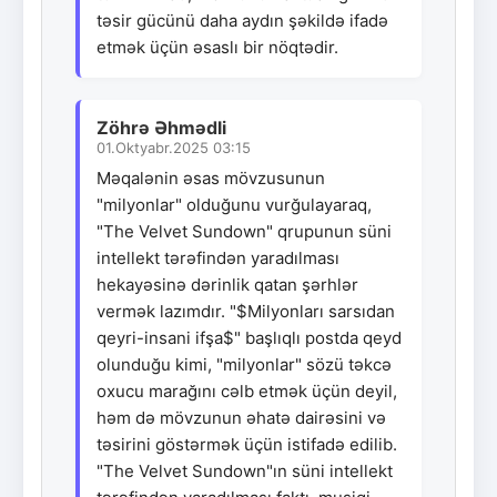
təsir gücünü daha aydın şəkildə ifadə
etmək üçün əsaslı bir nöqtədir.
Zöhrə Əhmədli
01.Oktyabr.2025 03:15
Məqalənin əsas mövzusunun
"milyonlar" olduğunu vurğulayaraq,
"The Velvet Sundown" qrupunun süni
intellekt tərəfindən yaradılması
hekayəsinə dərinlik qatan şərhlər
vermək lazımdır. "$Milyonları sarsıdan
qeyri-insani ifşa$" başlıqlı postda qeyd
olunduğu kimi, "milyonlar" sözü təkcə
oxucu marağını cəlb etmək üçün deyil,
həm də mövzunun əhatə dairəsini və
təsirini göstərmək üçün istifadə edilib.
"The Velvet Sundown"ın süni intellekt