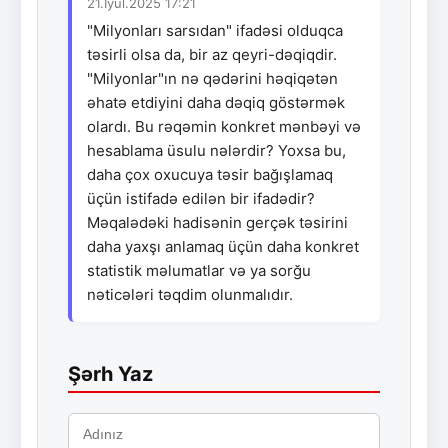
21.İyul.2025 17:21
"Milyonları sarsıdan" ifadəsi olduqca
təsirli olsa da, bir az qeyri-dəqiqdir.
"Milyonlar"ın nə qədərini həqiqətən
əhatə etdiyini daha dəqiq göstərmək
olardı. Bu rəqəmin konkret mənbəyi və
hesablama üsulu nələrdir? Yoxsa bu,
daha çox oxucuya təsir bağışlamaq
üçün istifadə edilən bir ifadədir?
Məqalədəki hadisənin gerçək təsirini
daha yaxşı anlamaq üçün daha konkret
statistik məlumatlar və ya sorğu
nəticələri təqdim olunmalıdır.
Şərh Yaz