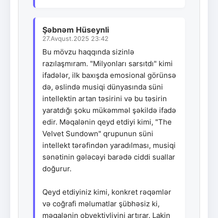
Şəbnəm Hüseynli
27.Avqust.2025 23:42
Bu mövzu haqqında sizinlə
razılaşmıram. "Milyonları sarsıtdı" kimi
ifadələr, ilk baxışda emosional görünsə
də, əslində musiqi dünyasında süni
intellektin artan təsirini və bu təsirin
yaratdığı şoku mükəmməl şəkildə ifadə
edir. Məqalənin qeyd etdiyi kimi, "The
Velvet Sundown" qrupunun süni
intellekt tərəfindən yaradılması, musiqi
sənətinin gələcəyi barədə ciddi suallar
doğurur.
Qeyd etdiyiniz kimi, konkret rəqəmlər
və coğrafi məlumatlar şübhəsiz ki,
məqalənin obyektivliyini artırar. Lakin