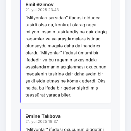
Emil Əzimov
21.İyul.2025 23:43
"Milyonları sarsıdan" ifadəsi olduqca
təsirli olsa da, konkret olaraq neçə
milyon insanın təsirləndiyinə dair dəqiq
rəqəmlər və ya araşdırmalara istinad
olunsaydı, məqalə daha da inandırıcı
olardı. "Milyonlar" ifadəsi ümumi bir
ifadədir və bu rəqəmin arxasındakı
əsaslandırmanın açıqlanması oxucunun
məqalənin təsirinə dair daha aydın bir
şəkil əldə etməsinə kömək edərdi. Əks
halda, bu ifadə bir qədər şişirdilmiş
təəssürat yarada bilər.
Əminə Talıbova
21.İyul.2025 19:37
"Milyonlar" ifadəsi oxucunun diqqətini