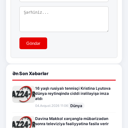
Göndər
Ən Son Xəbərlər
16 yaşlı rusiyalı tennisçi Kristina Lyutova
dünya reytinqində ciddi irəliləyişə imza
atdı
Dünya
04.Avqust.2026 11:06
Davina Makkol xərçənglə mübarizədən
sonra televiziya fəaliyyətinə fasilə verir