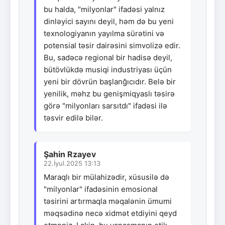
bu halda, "milyonlar" ifadəsi yalnız
dinləyici sayını deyil, həm də bu yeni
texnologiyanın yayılma sürətini və
potensial təsir dairəsini simvolizə edir.
Bu, sadəcə regional bir hadisə deyil,
bütövlükdə musiqi industriyası üçün
yeni bir dövrün başlanğıcıdır. Belə bir
yenilik, məhz bu genişmiqyaslı təsirə
görə "milyonları sarsıtdı" ifadəsi ilə
təsvir edilə bilər.
Şahin Rzayev
22.İyul.2025 13:13
Maraqlı bir mülahizədir, xüsusilə də
"milyonlar" ifadəsinin emosional
təsirini artırmaqla məqalənin ümumi
məqsədinə necə xidmət etdiyini qeyd