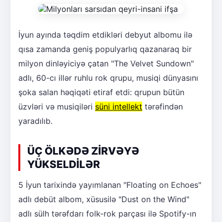
İyun ayında təqdim etdikləri debyut albomu ilə
qısa zamanda geniş populyarlıq qazanaraq bir
milyon dinləyiciyə çatan "The Velvet Sundown"
adlı, 60-cı illər ruhlu rok qrupu, musiqi dünyasını
şoka salan həqiqəti etiraf etdi: qrupun bütün
üzvləri və musiqiləri
süni intellekt
tərəfindən
yaradılıb.
ÜÇ ÖLKƏDƏ ZİRVƏYƏ
YÜKSELDİLƏR
5 İyun tarixində yayımlanan "Floating on Echoes"
adlı debüt albom, xüsusilə "Dust on the Wind"
adlı sülh tərəfdarı folk-rok parçası ilə Spotify-ın