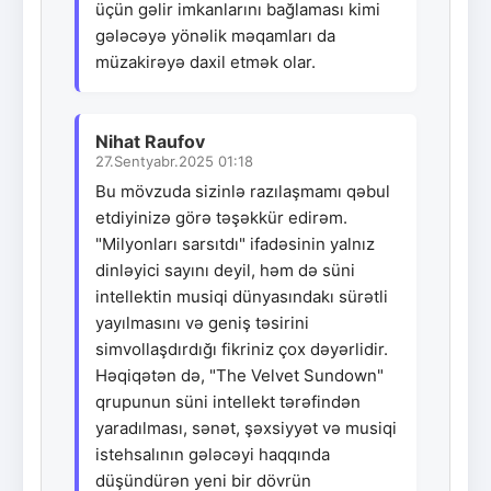
üçün gəlir imkanlarını bağlaması kimi
gələcəyə yönəlik məqamları da
müzakirəyə daxil etmək olar.
Nihat Raufov
27.Sentyabr.2025 01:18
Bu mövzuda sizinlə razılaşmamı qəbul
etdiyinizə görə təşəkkür edirəm.
"Milyonları sarsıtdı" ifadəsinin yalnız
dinləyici sayını deyil, həm də süni
intellektin musiqi dünyasındakı sürətli
yayılmasını və geniş təsirini
simvollaşdırdığı fikriniz çox dəyərlidir.
Həqiqətən də, "The Velvet Sundown"
qrupunun süni intellekt tərəfindən
yaradılması, sənət, şəxsiyyət və musiqi
istehsalının gələcəyi haqqında
düşündürən yeni bir dövrün