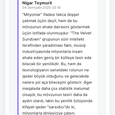
Nigar Teymurli
04.Sentyabr.2025 03:18
"Milyonlar" ifadəsi təkcə diqqət
çəkmək üçün deyil, həm də bu
mövzunun əhatə dairəsini göstərmək
üçün istifadə olunmuşdur. "The Velvet
Sundown" qrupunun süni intellekt
tərəfindən yaradılması faktı, musiqi
industriyasında milyonlarla insanı
əhatə edən geniş bir kütləyə təsir edə
biləcək bir yenilikdir. Bu, həm də
texnologiyanın sənətdəki rolunun nə
qədər böyük olduğunu və gələcəkdə
nələrə yol aça biləcəyini göstərir. Əgər
məqalədə daha çox statistik məlumat
olsaydı, bu mövzunun təsiri daha da
aydın olardı, lakin bu yenilik özlüyündə
kifayət qədər "sarsıdıcı"dır ki,
milyonlarla dinləyiciyə çatsın.