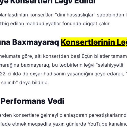
 Konsertləri Ləğv Edildi
anlaşdırılan konsertləri "dini həssaslıqlar" səbəbindən 
ətbiq edilən məhdudiyyətlər fonunda diqqət çəkir.
ğına Baxmayaraq
Konsertlərinin Lə
əlumata görə, altı konsertdən beşi üçün biletlər tamam
marağına baxmayaraq, bu tədbirlərin ləğvi "səlahiyyətli
2022-ci ildə də oxşar hadisənin yaşandığını qeyd edərək,
salınıb" deyə bildirib.
 Performans Vədi
ərdən konsertlərə gəlməyi planlaşdıran pərəstişkarların
ı ifadə etmək məqsədilə yaxın günlərdə YouTube kanalın