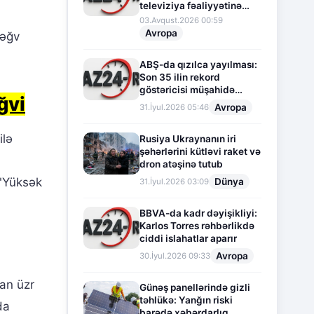
televiziya fəaliyyətinə
fasilə verir
03.Avqust.2026 00:59
Avropa
ləğv
ABŞ-da qızılca yayılması:
Son 35 ilin rekord
göstəricisi müşahidə
ğvi
olunur
Avropa
31.İyul.2026 05:46
ilə
Rusiya Ukraynanın iri
şəhərlərini kütləvi raket və
dron atəşinə tutub
 "Yüksək
Dünya
31.İyul.2026 03:09
BBVA-da kadr dəyişikliyi:
Karlos Torres rəhbərlikdə
ciddi islahatlar aparır
Avropa
30.İyul.2026 09:33
dan üzr
Günəş panellərində gizli
təhlükə: Yanğın riski
da
barədə xəbərdarlıq