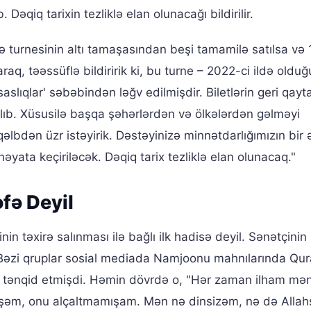
 Dəqiq tarixin tezliklə elan olunacağı bildirilir.
 turnesinin altı tamaşasından beşi tamamilə satılsa və 
 təəssüflə bildiririk ki, bu turne – 2022-ci ildə olduğ
aslıqlar' səbəbindən ləğv edilmişdir. Biletlərin geri qayt
nılıb. Xüsusilə başqa şəhərlərdən və ölkələrdən gəlməyi
əlbdən üzr istəyirik. Dəstəyinizə minnətdarlığımızın bir 
əyata keçiriləcək. Dəqiq tarix tezliklə elan olunacaq."
əfə Deyil
nin təxirə salınması ilə bağlı ilk hadisə deyil. Sənətçini
i. Bəzi qruplar sosial mediada Namjoonu mahnılarında Qur
çün tənqid etmişdi. Həmin dövrdə o, "Hər zaman ilham m
işəm, onu alçaltmamışam. Mən nə dinsizəm, nə də Allah