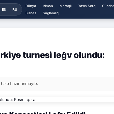
Dünya
İdman
Maraqlı
Yaxın Şərq
Gündə
EN
RU
Biznes
Sağlamlıq
iyə turnesi ləğv olundu:
 hələ hazırlanmayıb.