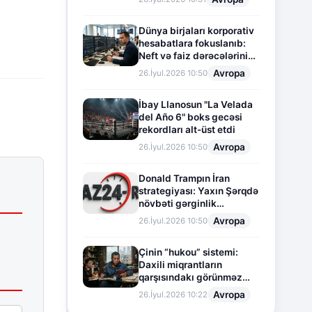
Dünya birjaları korporativ
hesabatlara fokuslanıb:
Neft və faiz dərəcələrinin
təsiri altında cari vəziyyət
Avropa
26.İyul.2026 10:50
İbay Llanosun "La Velada
del Año 6" boks gecəsi
rekordları alt-üst etdi
Avropa
26.İyul.2026 10:50
Donald Trampın İran
strategiyası: Yaxın Şərqdə
növbəti gərginlik
mərhələsi
Avropa
26.İyul.2026 10:50
Çinin “hukou” sistemi:
Daxili miqrantların
qarşısındakı görünməz
sədd
Avropa
26.İyul.2026 10:22