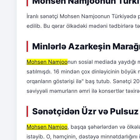
Mohsen Namjoonun Türkiyə
İranlı sənətçi Mohsen Namjoonun Türkiyədə pl
edilib. Bu qərar ölkədəki mədəni tədbirlərə t
Minlərlə Azarkeşin Mara
Mohsen Namjoo
nun sosial mediada yaydığı m
satılmışdı. 16 mindən çox dinləyicinin böyük 
orqanların göstərişi ilə" baş tutub. Sənətçi 
səviyyəli məmurların əmri ilə konsertlər təxirə 
Sənətçidən Üzr və Pulsuz
Mohsen Namjoo
, başqa şəhərlərdən və ölkəl
istəyib. O, həmçinin, dəstəyə minnətdarlığın