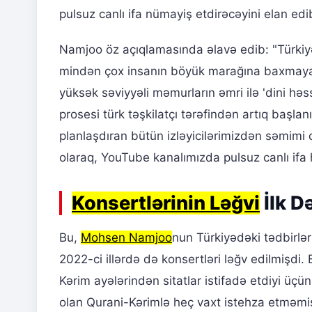
pulsuz canlı ifa nümayiş etdirəcəyini elan edib.
Namjoo öz açıqlamasında əlavə edib: "Türkiyə
mindən çox insanın böyük marağına baxmayaraq,
yüksək səviyyəli məmurların əmri ilə 'dini həss
prosesi türk təşkilatçı tərəfindən artıq başla
planlaşdıran bütün izləyicilərimizdən səmimi q
olaraq, YouTube kanalımızda pulsuz canlı ifa h
Konsertlərinin Ləğvi
İlk D
Bu,
Mohsen Namjoo
nun Türkiyədəki tədbirləri
2022-ci illərdə də konsertləri ləğv edilmişd
Kərim ayələrindən sitatlar istifadə etdiyi ü
olan Qurani-Kərimlə heç vaxt istehza etməm