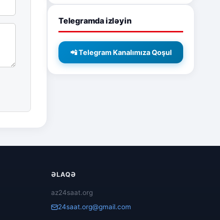
Telegramda izləyin
📲 Telegram Kanalımıza Qoşul
ƏLAQƏ
az24saat.org
24saat.org@gmail.com