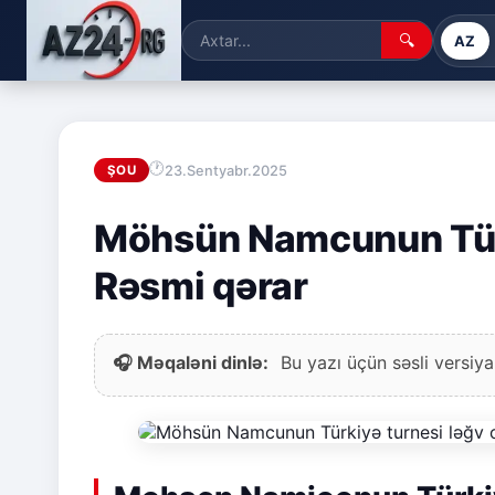
🔍
AZ
23.Sentyabr.2025
ŞOU
Möhsün Namcunun Türk
Rəsmi qərar
🎧 Məqaləni dinlə:
Bu yazı üçün səsli versiya