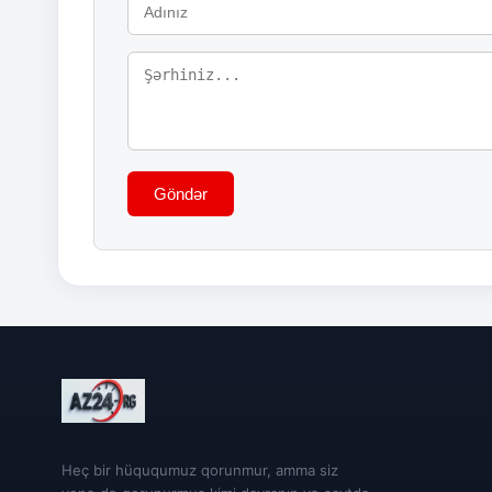
Göndər
Heç bir hüququmuz qorunmur, amma siz