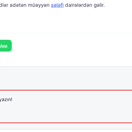
qidlər adətən müəyyən
sələfi
dairələrdən gəlir.
sApp
yazın!