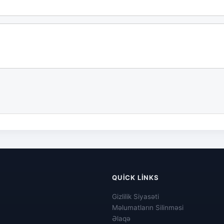
QUICK LINKS
Gizlilik Siyasəti
Məlumatların Silinməsi
Əlaqə