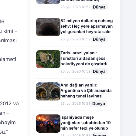
Dünya
26.İyul.2026 10:52
52 milyon dollarlıq nəhəng
16
səhv: Heç yerə aparmayan
u kimi –
yol görənləri heyrətə salır
Dünya
26.İyul.2026 10:52
arılması
Tarixi ərazi yalanı:
Turistləri aldadan şəxs
əlaməti
bələdiyyəni də çaşdırdı
Dünya
26.İyul.2026 10:52
And dağları yarılır:
Argentina və Çili arasında
nəhəng tunel layihəsi
n 2012 və
Dünya
26.İyul.2026 10:51
ani-
İspaniyada meşə
ənbəyim
yanğınları səbəbindən 19
min nəfər təxliyə olunub
sız"
Avropa
26.İyul.2026 10:51