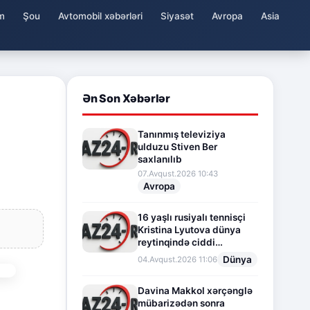
m
Şou
Avtomobil xəbərləri
Siyasət
Avropa
Asia
Ən Son Xəbərlər
Tanınmış televiziya
ulduzu Stiven Ber
saxlanılıb
07.Avqust.2026 10:43
Avropa
16 yaşlı rusiyalı tennisçi
Kristina Lyutova dünya
reytinqində ciddi
irəliləyişə imza atdı
Dünya
04.Avqust.2026 11:06
Davina Makkol xərçənglə
mübarizədən sonra