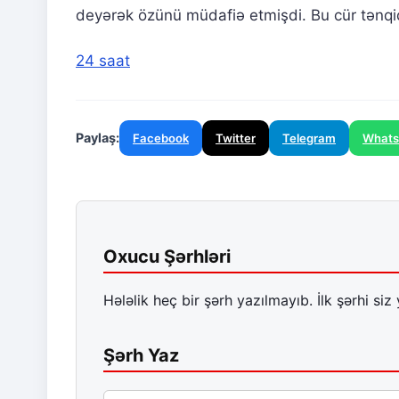
deyərək özünü müdafiə etmişdi. Bu cür tən
24 saat
Paylaş:
Facebook
Twitter
Telegram
What
Oxucu Şərhləri
Hələlik heç bir şərh yazılmayıb. İlk şərhi siz 
Şərh Yaz