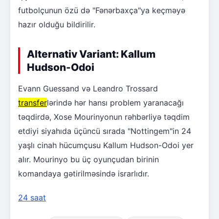
futbolçunun özü də "Fənərbaxça"ya keçməyə
hazır olduğu bildirilir.
Alternativ Variant: Kallum
Hudson-Odoi
Evann Guessand və Leandro Trossard
transfer
lərində hər hansı problem yaranacağı
təqdirdə, Xose Mourinyonun rəhbərliyə təqdim
etdiyi siyahıda üçüncü sırada "Nottingem"in 24
yaşlı cinah hücumçusu Kallum Hudson-Odoi yer
alır. Mourinyo bu üç oyunçudan birinin
komandaya gətirilməsində israrlıdır.
24 saat