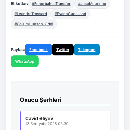
Etiketlər:
#FenerbahçeTransfer
#JoseMourinho
#LeandroTrossard
#EvannGuessand
#CallumHudson-Odoi
Paylaş:
Facebook
Twitter
Telegram
WhatsApp
Oxucu Şərhləri
Cavid Əliyev
13.Sentyabr.2025 03:39