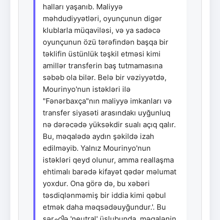
halları yaşanıb. Maliyyə
məhdudiyyətləri, oyunçunun digər
klublarla müqaviləsi, və ya sadəcə
oyunçunun özü tərəfindən başqa bir
təklifin üstünlük təşkil etməsi kimi
amillər transferin baş tutmamasına
səbəb ola bilər. Belə bir vəziyyətdə,
Mourinyo'nun istəkləri ilə
"Fənərbaxça"nın maliyyə imkanları və
transfer siyasəti arasındakı uyğunluq
nə dərəcədə yüksəkdir sualı açıq qalır.
Bu, məqalədə aydın şəkildə izah
edilməyib. Yalnız Mourinyo'nun
istəkləri qeyd olunur, amma reallaşma
ehtimalı barədə kifayət qədər məlumat
yoxdur. Ona görə də, bu xəbəri
təsdiqlənməmiş bir iddia kimi qəbul
etmək daha məqsədəuyğundur.'. Bu
şərഹിə 'neutral' üslubunda, məqalənin