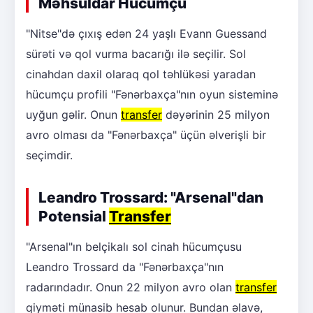
Məhsuldar Hücumçu
"Nitse"də çıxış edən 24 yaşlı Evann Guessand
sürəti və qol vurma bacarığı ilə seçilir. Sol
cinahdan daxil olaraq qol təhlükəsi yaradan
hücumçu profili "Fənərbaxça"nın oyun sisteminə
uyğun gəlir. Onun
transfer
dəyərinin 25 milyon
avro olması da "Fənərbaxça" üçün əlverişli bir
seçimdir.
Leandro Trossard: "Arsenal"dan
Potensial
Transfer
"Arsenal"ın belçikalı sol cinah hücumçusu
Leandro Trossard da "Fənərbaxça"nın
radarındadır. Onun 22 milyon avro olan
transfer
qiyməti münasib hesab olunur. Bundan əlavə,