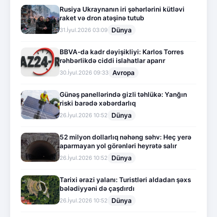
Rusiya Ukraynanın iri şəhərlərini kütləvi
raket və dron atəşinə tutub
Dünya
31.İyul.2026 03:09
BBVA-da kadr dəyişikliyi: Karlos Torres
rəhbərlikdə ciddi islahatlar aparır
Avropa
30.İyul.2026 09:33
Günəş panellərində gizli təhlükə: Yanğın
riski barədə xəbərdarlıq
Dünya
26.İyul.2026 10:52
52 milyon dollarlıq nəhəng səhv: Heç yerə
aparmayan yol görənləri heyrətə salır
Dünya
26.İyul.2026 10:52
Tarixi ərazi yalanı: Turistləri aldadan şəxs
bələdiyyəni də çaşdırdı
Dünya
26.İyul.2026 10:52