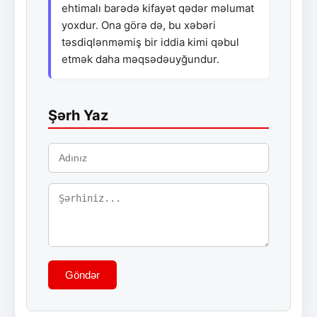
ehtimalı barədə kifayət qədər məlumat
yoxdur. Ona görə də, bu xəbəri
təsdiqlənməmiş bir iddia kimi qəbul
etmək daha məqsədəuyğundur.
Şərh Yaz
Göndər