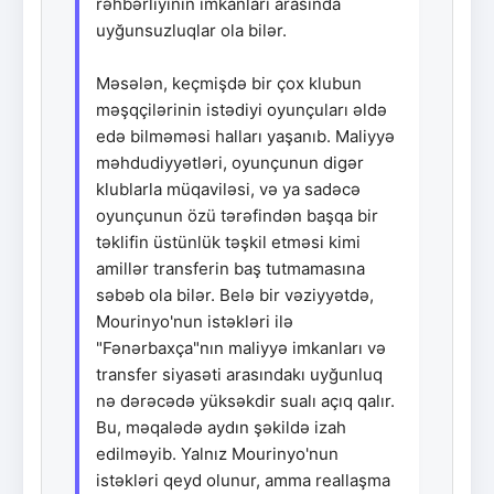
rəhbərliyinin imkanları arasında
uyğunsuzluqlar ola bilər.
Məsələn, keçmişdə bir çox klubun
məşqçilərinin istədiyi oyunçuları əldə
edə bilməməsi halları yaşanıb. Maliyyə
məhdudiyyətləri, oyunçunun digər
klublarla müqaviləsi, və ya sadəcə
oyunçunun özü tərəfindən başqa bir
təklifin üstünlük təşkil etməsi kimi
amillər transferin baş tutmamasına
səbəb ola bilər. Belə bir vəziyyətdə,
Mourinyo'nun istəkləri ilə
"Fənərbaxça"nın maliyyə imkanları və
transfer siyasəti arasındakı uyğunluq
nə dərəcədə yüksəkdir sualı açıq qalır.
Bu, məqalədə aydın şəkildə izah
edilməyib. Yalnız Mourinyo'nun
istəkləri qeyd olunur, amma reallaşma