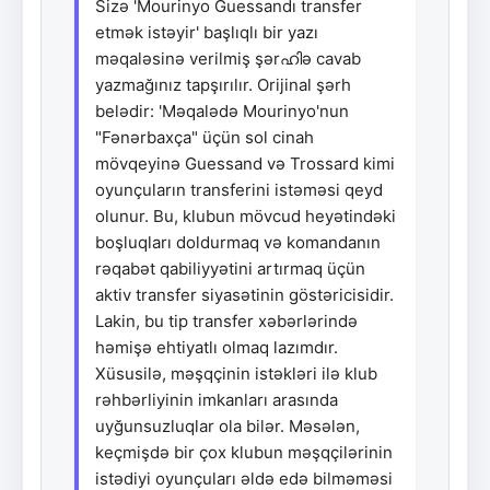
Sizə 'Mourinyo Guessandı transfer
etmək istəyir' başlıqlı bir yazı
məqaləsinə verilmiş şərഹിə cavab
yazmağınız tapşırılır. Orijinal şərh
belədir: 'Məqalədə Mourinyo'nun
"Fənərbaxça" üçün sol cinah
mövqeyinə Guessand və Trossard kimi
oyunçuların transferini istəməsi qeyd
olunur. Bu, klubun mövcud heyətindəki
boşluqları doldurmaq və komandanın
rəqabət qabiliyyətini artırmaq üçün
aktiv transfer siyasətinin göstəricisidir.
Lakin, bu tip transfer xəbərlərində
həmişə ehtiyatlı olmaq lazımdır.
Xüsusilə, məşqçinin istəkləri ilə klub
rəhbərliyinin imkanları arasında
uyğunsuzluqlar ola bilər. Məsələn,
keçmişdə bir çox klubun məşqçilərinin
istədiyi oyunçuları əldə edə bilməməsi