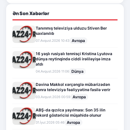
Ən Son Xəbərlər
Tanınmış televiziya ulduzu Stiven Ber
saxlanılıb
Avropa
07.Avqust.2026 10:43
16 yaşlı rusiyalı tennisçi Kristina Lyutova
dünya reytinqində ciddi irəliləyişə imza
atdı
Dünya
04.Avqust.2026 11:06
Davina Makkol xərçənglə mübarizədən
sonra televiziya fəaliyyətinə fasilə verir
Avropa
03.Avqust.2026 00:59
ABŞ-da qızılca yayılması: Son 35 ilin
rekord göstəricisi müşahidə olunur
Avropa
31.İyul.2026 05:46