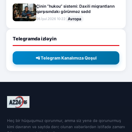
Çinin “hukou” sistemi: Daxili miqrantların
qarşısındakı görünməz sədd
Avropa
26.İyul.2026 10:22
Telegramda izləyin
📲 Telegram Kanalımıza Qoşul
Heç bir hüququmuz qorunmur, amma siz yenə də qorunurmuş
kimi davranın və saytda dərc olunan xəbərlərdən istifadə zamanı