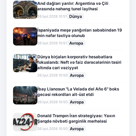
And dağları yarılır: Argentina və Çili
arasında nəhəng tunel layihəsi
Dünya
26.İyul.2026 10:51
İspaniyada meşə yanğınları səbəbindən 19
min nəfər təxliyə olunub
Avropa
26.İyul.2026 10:51
Dünya birjaları korporativ hesabatlara
fokuslanıb: Neft və faiz dərəcələrinin təsiri
altında cari vəziyyət
Avropa
26.İyul.2026 10:50
İbay Llanosun "La Velada del Año 6" boks
gecəsi rekordları alt-üst etdi
Avropa
26.İyul.2026 10:50
Donald Trampın İran strategiyası: Yaxın
Şərqdə növbəti gərginlik mərhələsi
Avropa
26.İyul.2026 10:50