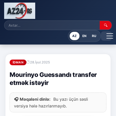
🔍
AZ
EN
RU
28.İyul.2025
İDMAN
Mourinyo Guessandı transfer
etmək istəyir
🎧 Məqaləni dinlə:
Bu yazı üçün səsli
versiya hələ hazırlanmayıb.