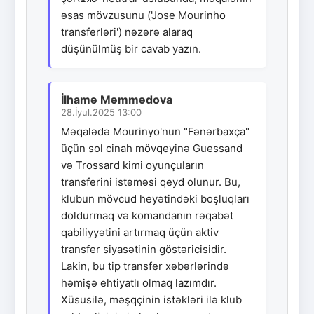
əsas mövzusunu ('Jose Mourinho
transferləri') nəzərə alaraq
düşünülmüş bir cavab yazın.
İlhamə Məmmədova
28.İyul.2025 13:00
Məqalədə Mourinyo'nun "Fənərbaxça"
üçün sol cinah mövqeyinə Guessand
və Trossard kimi oyunçuların
transferini istəməsi qeyd olunur. Bu,
klubun mövcud heyətindəki boşluqları
doldurmaq və komandanın rəqabət
qabiliyyətini artırmaq üçün aktiv
transfer siyasətinin göstəricisidir.
Lakin, bu tip transfer xəbərlərində
həmişə ehtiyatlı olmaq lazımdır.
Xüsusilə, məşqçinin istəkləri ilə klub