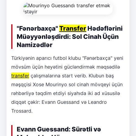
"Fənərbaxça"
Transfer
Hədəflərini
Müəyyənləşdirdi: Sol Cinah Üçün
Namizədlər
Türkiyənin aparıcı futbol klubu "Fənərbaxça" yeni
mövsüm üçün heyətini gücləndirmək məqsədilə
transfer
çalışmalarına start verib. Klubun baş
məşqçisi Xose Mourinyo sol cinah mövqeyi üçün
rəhbərliyə təqdim etdiyi siyahıda iki ad xüsusilə
diqqət çəkir: Evann Guessand və Leandro
Trossard.
Evann Guessand: Sürətli və