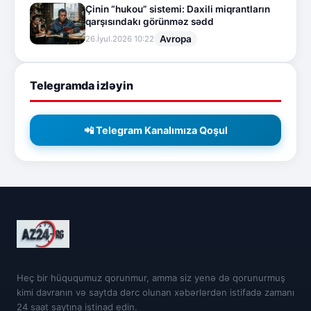
Çinin “hukou” sistemi: Daxili miqrantların
qarşısındakı görünməz sədd
Avropa
26.İyul.2026 10:22
Telegramda izləyin
📲 Telegram Kanalımıza Qoşul
Heç bir hüququmuz qorunmur, amma siz yenə də qorunurmuş
kimi davranın və saytda dərc olunan xəbərlərdən istifadə zamanı
24 saat saytına istinad edin.