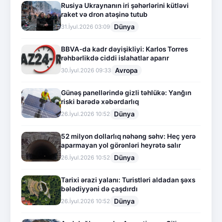
Rusiya Ukraynanın iri şəhərlərini kütləvi
raket və dron atəşinə tutub
Dünya
31.İyul.2026 03:09
BBVA-da kadr dəyişikliyi: Karlos Torres
rəhbərlikdə ciddi islahatlar aparır
Avropa
30.İyul.2026 09:33
Günəş panellərində gizli təhlükə: Yanğın
riski barədə xəbərdarlıq
Dünya
26.İyul.2026 10:52
52 milyon dollarlıq nəhəng səhv: Heç yerə
aparmayan yol görənləri heyrətə salır
Dünya
26.İyul.2026 10:52
Tarixi ərazi yalanı: Turistləri aldadan şəxs
bələdiyyəni də çaşdırdı
Dünya
26.İyul.2026 10:52