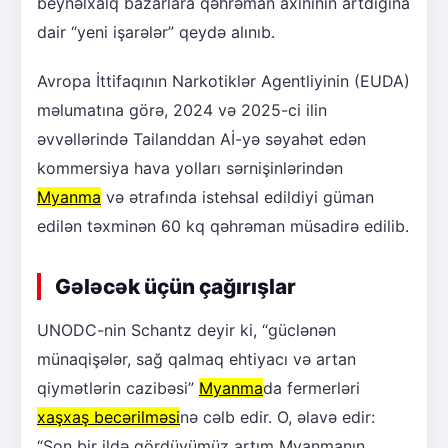
beynəlxalq bazarlara qəhrəman axınının artdığına
dair “yeni işarələr” qeydə alınıb.
Avropa İttifaqının Narkotiklər Agentliyinin (EUDA)
məlumatına görə, 2024 və 2025-ci ilin
əvvəllərində Tailanddan Aİ-yə səyahət edən
kommersiya hava yolları sərnişinlərindən
Myanma
və ətrafında istehsal edildiyi güman
edilən təxminən 60 kq qəhrəman müsadirə edilib.
Gələcək üçün çağırışlar
UNODC-nin Schantz deyir ki, “güclənən
münaqişələr, sağ qalmaq ehtiyacı və artan
qiymətlərin cazibəsi”
Myanma
da fermerləri
xaşxaş becərilməsi
nə cəlb edir. O, əlavə edir:
“Son bir ildə gördüyümüz artım Myanmanın