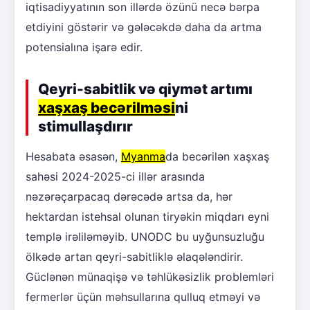
iqtisadiyyatının son illərdə özünü necə bərpa
etdiyini göstərir və gələcəkdə daha da artma
potensialına işarə edir.
Qeyri-sabitlik və qiymət artımı
xaşxaş becərilməsi
ni
stimullaşdırır
Hesabata əsasən,
Myanma
da becərilən xaşxaş
sahəsi 2024-2025-ci illər arasında
nəzərəçarpacaq dərəcədə artsa da, hər
hektardan istehsal olunan tiryəkin miqdarı eyni
templə irəliləməyib. UNODC bu uyğunsuzluğu
ölkədə artan qeyri-sabitliklə əlaqələndirir.
Güclənən münaqişə və təhlükəsizlik problemləri
fermerlər üçün məhsullarına qulluq etməyi və