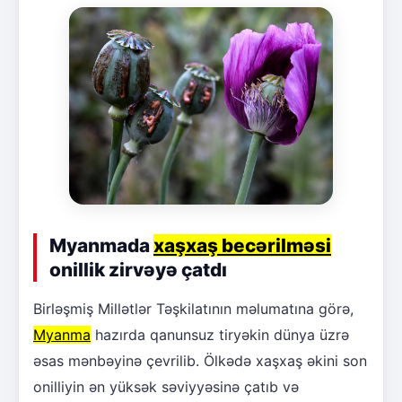
Myanmada
xaşxaş becərilməsi
onillik zirvəyə çatdı
Birləşmiş Millətlər Təşkilatının məlumatına görə,
Myanma
hazırda qanunsuz tiryəkin dünya üzrə
əsas mənbəyinə çevrilib. Ölkədə xaşxaş əkini son
onilliyin ən yüksək səviyyəsinə çatıb və