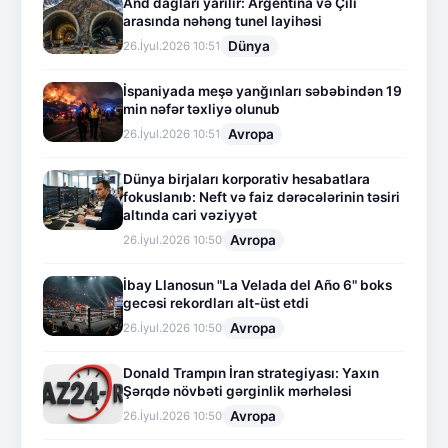
And dağları yarılır: Argentina və Çili
arasında nəhəng tunel layihəsi
Dünya
26.İyul.2026 10:51
İspaniyada meşə yanğınları səbəbindən 19
min nəfər təxliyə olunub
Avropa
26.İyul.2026 10:51
Dünya birjaları korporativ hesabatlara
fokuslanıb: Neft və faiz dərəcələrinin təsiri
altında cari vəziyyət
Avropa
26.İyul.2026 10:50
İbay Llanosun "La Velada del Año 6" boks
gecəsi rekordları alt-üst etdi
Avropa
26.İyul.2026 10:50
Donald Trampın İran strategiyası: Yaxın
Şərqdə növbəti gərginlik mərhələsi
Avropa
26.İyul.2026 10:50