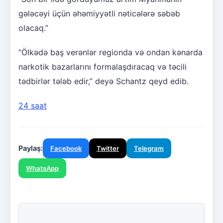
gələcəyi üçün əhəmiyyətli nəticələrə səbəb
olacaq.”
“Ölkədə baş verənlər regionda və ondan kənarda
narkotik bazarlarını formalaşdıracaq və təcili
tədbirlər tələb edir,” deyə Schantz qeyd edib.
24 saat
Paylaş:
Facebook
Twitter
Telegram
WhatsApp