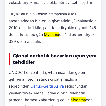
yüksək tiryək məhsulu əldə etməyi çətinləşdirir.
Tiryək əkininin kəskin artmasının əsas
səbəblərindən biri onun qiymətinin yüksəlməsidir.
2019-cu ildə 1 kiloqram təzə tiryəkin qiyməti 145
dollar idisə, bu gün
Myanma
da 1 kiloqram tiryək
329 dollara satılır.
Qlobal narkotik bazarları üçün yeni
təhdidlər
UNODC hesabatında, Əfqanıstandan gələn
qəhrəman təchizatındakı çatışmazlıqlar
səbəbindən
Cənub-Şərqi Asiya
regionundan
yayılan tiryək məhsullarına qlobal tələbatın
artacağı barədə xəbərdarlıq edilir.
Myanma
dan