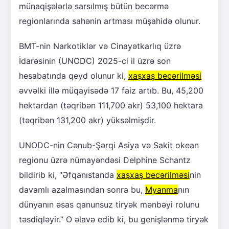
münaqişələrlə sarsılmış bütün becərmə
regionlarında sahənin artması müşahidə olunur.
BMT-nin Narkotiklər və Cinayətkarlıq üzrə
İdarəsinin (UNODC) 2025-ci il üzrə son
hesabatında qeyd olunur ki,
xaşxaş becərilməsi
əvvəlki illə müqayisədə 17 faiz artıb. Bu, 45,200
hektardan (təqribən 111,700 akr) 53,100 hektara
(təqribən 131,200 akr) yüksəlmişdir.
UNODC-nin Cənub-Şərqi Asiya və Sakit okean
regionu üzrə nümayəndəsi Delphine Schantz
bildirib ki, “Əfqanıstanda
xaşxaş becərilməsi
nin
davamlı azalmasından sonra bu,
Myanma
nın
dünyanın əsas qanunsuz tiryək mənbəyi rolunu
təsdiqləyir.” O əlavə edib ki, bu genişlənmə tiryək