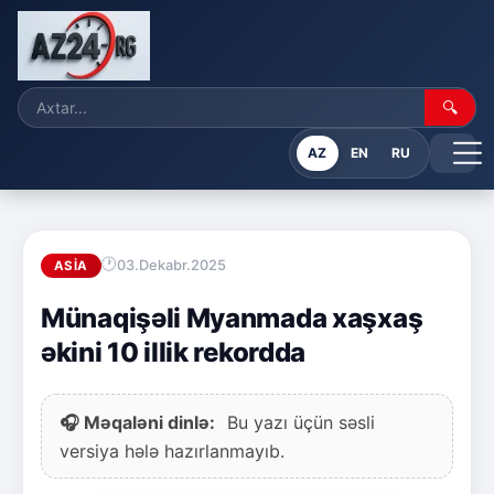
🔍
AZ
EN
RU
03.Dekabr.2025
ASIA
Münaqişəli Myanmada xaşxaş
əkini 10 illik rekordda
🎧 Məqaləni dinlə:
Bu yazı üçün səsli
versiya hələ hazırlanmayıb.