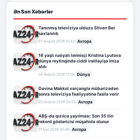
Ən Son Xəbərlər
Tanınmış televiziya ulduzu Stiven Ber
saxlanılıb
Avropa
07.Avqust.2026 10:43
16 yaşlı rusiyalı tennisçi Kristina Lyutova
dünya reytinqində ciddi irəliləyişə imza
atdı
Dünya
04.Avqust.2026 11:06
Davina Makkol xərçənglə mübarizədən
sonra televiziya fəaliyyətinə fasilə verir
Avropa
03.Avqust.2026 00:59
ABŞ-da qızılca yayılması: Son 35 ilin
rekord göstəricisi müşahidə olunur
Avropa
31.İyul.2026 05:46