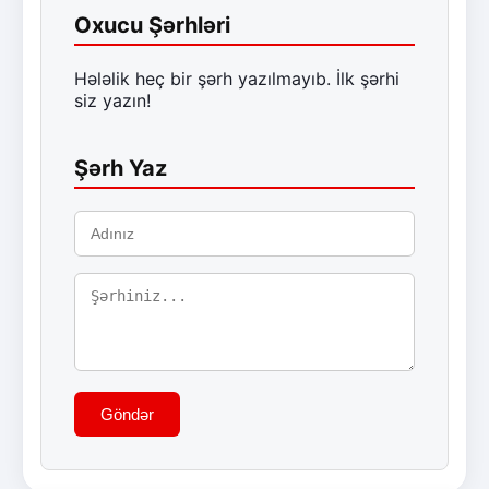
Oxucu Şərhləri
Hələlik heç bir şərh yazılmayıb. İlk şərhi
siz yazın!
Şərh Yaz
Göndər