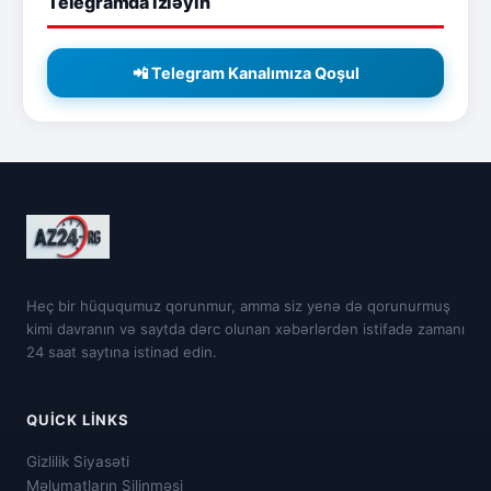
Telegramda izləyin
📲 Telegram Kanalımıza Qoşul
Heç bir hüququmuz qorunmur, amma siz yenə də qorunurmuş
kimi davranın və saytda dərc olunan xəbərlərdən istifadə zamanı
24 saat saytına istinad edin.
QUICK LINKS
Gizlilik Siyasəti
Məlumatların Silinməsi