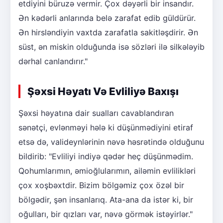
etdiyini büruzə vermir. Çox dəyərli bir insandır.
Ən kədərli anlarında belə zarafat edib güldürür.
Ən hirsləndiyin vaxtda zarafatla sakitləşdirir. Ən
süst, ən miskin olduğunda isə sözləri ilə silkələyib
dərhal canlandırır."
Şəxsi Həyatı Və Evliliyə Baxışı
Şəxsi həyatına dair sualları cavablandıran
sənətçi, evlənməyi hələ ki düşünmədiyini etiraf
etsə də, valideynlərinin nəvə həsrətində olduğunu
bildirib: "Evliliyi indiyə qədər heç düşünmədim.
Qohumlarımın, əmioğlularımın, ailəmin evlilikləri
çox xoşbəxtdir. Bizim bölgəmiz çox özəl bir
bölgədir, şən insanlarıq. Ata-ana da istər ki, bir
oğulları, bir qızları var, nəvə görmək istəyirlər."