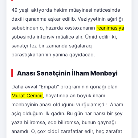
49 yaşlı aktyorda həkim müayinəsi nəticəsində
daxili qanaxma aşkar edilib. Vəziyyətinin ağırlığı
səbəbindən o, hazırda xəstəxananın
reanimasiya
şöbəsində intensiv müalicə alır. Ümid edilir ki,
sənətçi tez bir zamanda sağalaraq
pərəstişkarlarının yanına qayıdacaq.
Anası Sənətçinin İlham Mənbəyi
Daha əvvəl "Empati" proqramının qonağı olan
Murat Cemcir
, həyatında ən böyük ilham
mənbəyinin anası olduğunu vurğulamışdı: "Anam
aşiq olduğum ilk qadın. Bu gün hər hansı bir şey
yaza bilirəmsə, edə bilirəmsə, bunun qaynağı
anamdı. O, çox ciddi zarafatlar edir, heç zarafat