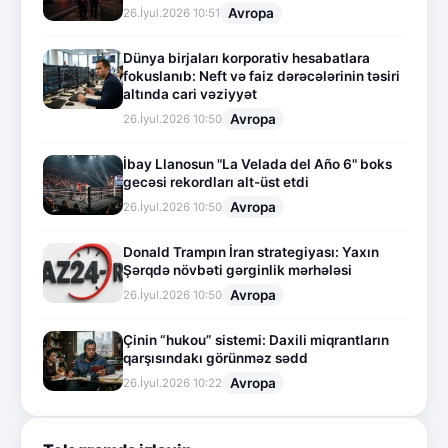
Avropa
26.İyul.2026 10:51
Dünya birjaları korporativ hesabatlara
fokuslanıb: Neft və faiz dərəcələrinin təsiri
altında cari vəziyyət
Avropa
26.İyul.2026 10:50
İbay Llanosun "La Velada del Año 6" boks
gecəsi rekordları alt-üst etdi
Avropa
26.İyul.2026 10:50
Donald Trampın İran strategiyası: Yaxın
Şərqdə növbəti gərginlik mərhələsi
Avropa
26.İyul.2026 10:50
Çinin “hukou” sistemi: Daxili miqrantların
qarşısındakı görünməz sədd
Avropa
26.İyul.2026 10:22