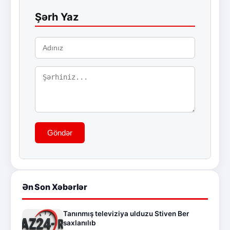
Şərh Yaz
Göndər
Ən Son Xəbərlər
Tanınmış televiziya ulduzu Stiven Ber
saxlanılıb