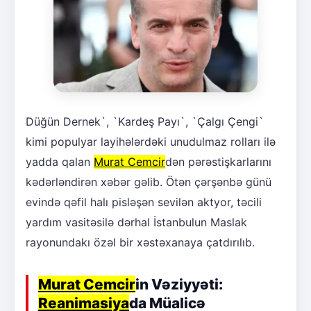
Düğün Dernek`, `Kardeş Payı`, `Çalgı Çengi`
kimi populyar layihələrdəki unudulmaz rolları ilə
yadda qalan
Murat Cemcir
dən pərəstişkarlarını
kədərləndirən xəbər gəlib. Ötən çərşənbə günü
evində qəfil halı pisləşən sevilən aktyor, təcili
yardım vasitəsilə dərhal İstanbulun Maslak
rayonundakı özəl bir xəstəxanaya çatdırılıb.
Murat Cemcir
in Vəziyyəti:
Reanimasiya
da Müalicə