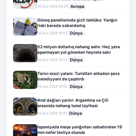
Avropa
30.İyul.2026 09:33
Günəş panellərində gizli təhlükə: Yanğın
riski barədə xəbərdarlıq
Dünya
26.İyul.2026 10:52
52 milyon dollarlıq nəhəng səhv: Heç yerə
aparmayan yol görənləri heyrətə salır
Dünya
26.İyul.2026 10:52
Tarixi ərazi yalanı: Turistləri aldadan şəxs
bələdiyyəni də çaşdırdı
Dünya
26.İyul.2026 10:52
And dağları yarılır: Argentina və Çili
arasında nəhəng tunel layihəsi
Dünya
26.İyul.2026 10:51
İspaniyada meşə yanğınları səbəbindən 19
min nəfər təxliyə olunub