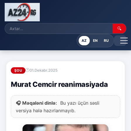
🔍
AZ
EN
RU
01.Dekabr.2025
ŞOU
Murat Cemcir reanimasiyada
🎧 Məqaləni dinlə:
Bu yazı üçün səsli
versiya hələ hazırlanmayıb.