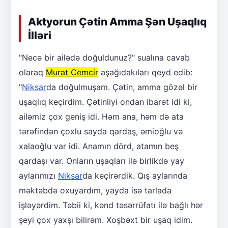
Aktyorun Çətin Amma Şən Uşaqlıq
İlləri
"Necə bir ailədə doğuldunuz?" sualına cavab
olaraq
Murat Cemcir
aşağıdakıları qeyd edib:
"
Niksar
da doğulmuşam. Çətin, amma gözəl bir
uşaqlıq keçirdim. Çətinliyi ondan ibarət idi ki,
ailəmiz çox geniş idi. Həm ana, həm də ata
tərəfindən çoxlu sayda qardaş, əmioğlu və
xalaoğlu var idi. Anamın dörd, atamın beş
qardaşı var. Onların uşaqları ilə birlikdə yay
aylarımızı
Niksar
da keçirərdik. Qış aylarında
məktəbdə oxuyardım, yayda isə tarlada
işləyərdim. Təbii ki, kənd təsərrüfatı ilə bağlı hər
şeyi çox yaxşı bilirəm. Xoşbəxt bir uşaq idim.