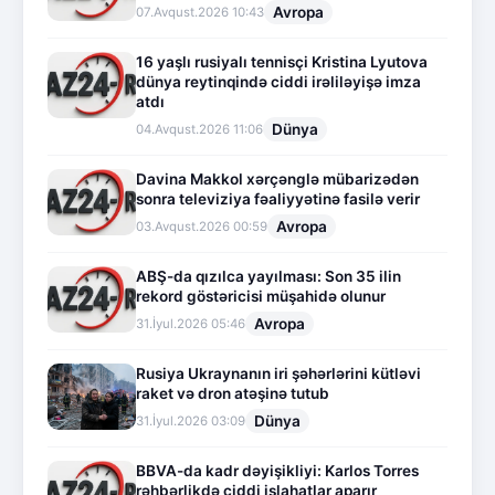
Avropa
07.Avqust.2026 10:43
16 yaşlı rusiyalı tennisçi Kristina Lyutova
dünya reytinqində ciddi irəliləyişə imza
atdı
Dünya
04.Avqust.2026 11:06
Davina Makkol xərçənglə mübarizədən
sonra televiziya fəaliyyətinə fasilə verir
Avropa
03.Avqust.2026 00:59
ABŞ-da qızılca yayılması: Son 35 ilin
rekord göstəricisi müşahidə olunur
Avropa
31.İyul.2026 05:46
Rusiya Ukraynanın iri şəhərlərini kütləvi
raket və dron atəşinə tutub
Dünya
31.İyul.2026 03:09
BBVA-da kadr dəyişikliyi: Karlos Torres
rəhbərlikdə ciddi islahatlar aparır