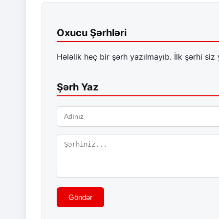
Oxucu Şərhləri
Hələlik heç bir şərh yazılmayıb. İlk şərhi siz 
Şərh Yaz
Göndər