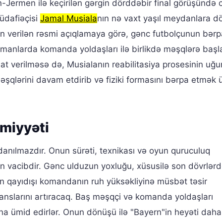
-Jermen ilə keçirilən gərgin dörddəbir final görüşündə c
müdafiəçisi
Jamal Musiala
nın nə vaxt yaşıl meydanlara d
ndən verilən rəsmi açıqlamaya görə, gənc futbolçunun bər
anlarda komanda yoldaşları ilə birlikdə məşqlərə başl
at verilməsə də, Musialanın reabilitasiya prosesinin uğu
 məşqlərini davam etdirib və fiziki formasını bərpa etmək
miyyəti
nılmazdır. Onun sürəti, texnikası və oyun quruculuq
n vacibdir. Gənc ulduzun yoxluğu, xüsusilə son dövrlər
n qayıdışı komandanın ruh yüksəkliyinə müsbət təsir
nslarını artıracaq. Baş məşqçi və komanda yoldaşları
na ümid edirlər. Onun dönüşü ilə "Bayern"in heyəti dah