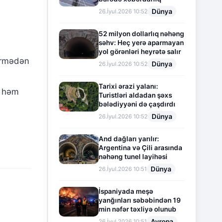
Dünya
26.İyul.2026 10:52
52 milyon dollarlıq nəhəng
səhv: Heç yerə aparmayan
yol görənləri heyrətə salır
dirmədən
Dünya
26.İyul.2026 10:52
Tarixi ərazi yalanı:
, həm
Turistləri aldadan şəxs
bələdiyyəni də çaşdırdı
Dünya
26.İyul.2026 10:52
And dağları yarılır:
Argentina və Çili arasında
nəhəng tunel layihəsi
Dünya
26.İyul.2026 10:51
İspaniyada meşə
yanğınları səbəbindən 19
min nəfər təxliyə olunub
Avropa
26.İyul.2026 10:51