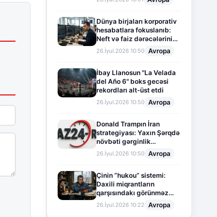
Dünya birjaları korporativ
hesabatlara fokuslanıb:
Neft və faiz dərəcələrinin
təsiri altında cari vəziyyət
Avropa
26.İyul.2026 10:50
İbay Llanosun "La Velada
del Año 6" boks gecəsi
rekordları alt-üst etdi
Avropa
26.İyul.2026 10:50
Donald Trampın İran
strategiyası: Yaxın Şərqdə
növbəti gərginlik
mərhələsi
Avropa
26.İyul.2026 10:50
Çinin “hukou” sistemi:
Daxili miqrantların
qarşısındakı görünməz
sədd
Avropa
26.İyul.2026 10:22