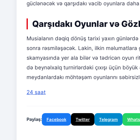
güclənəcək və qarşıdakı vacib oyunlara daha 
Qarşıdakı Oyunlar və Gözl
Musialanın dəqiq dönüş tarixi yaxın günlərdə
sonra rəsmiləşəcək. Lakin, ilkin məlumatlara
skamyasında yer ala bilər və tədricən oyun r
də beynəlxalq turnirlərdəki çıxışı üçün böyük
meydanlardakı möhtəşəm oyunlarını səbirsizlik
24 saat
Paylaş:
Facebook
Twitter
Telegram
What