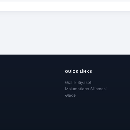
QUICK LINKS
Gizlilik Siyasəti
Məlumatların Silinməsi
Əlaqə