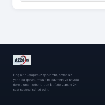
Heç bir hüququmuz qorunmur, amma siz
yenə də qorunurmuş kimi davranın və saytda
dərc olunan xəbərlərdən istifadə zamanı 24
saat saytına istinad edin.