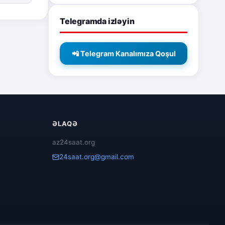
Telegramda izləyin
📲 Telegram Kanalımıza Qoşul
ƏLAQƏ
az24saat.org
24saat.org@gmail.com