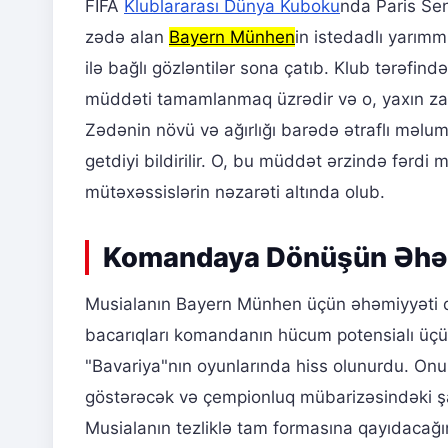
FİFA
Klublararası Dünya Kuboku
nda Paris Sen
zədə alan
Bayern Münhen
in istedadlı yarım
ilə bağlı gözləntilər sona çatıb. Klub tərəfi
müddəti tamamlanmaq üzrədir və o, yaxın zam
Zədənin növü və ağırlığı barədə ətraflı məlum
getdiyi bildirilir. O, bu müddət ərzində fərdi
mütəxəssislərin nəzarəti altında olub.
Komandaya Dönüşün Əhə
Musialanın Bayern Münhen üçün əhəmiyyəti da
bacarıqları komandanın hücum potensialı üçü
"Bavariya"nın oyunlarında hiss olunurdu. Onu
göstərəcək və çempionluq mübarizəsindəki şa
Musialanın tezliklə tam formasına qayıdacağı