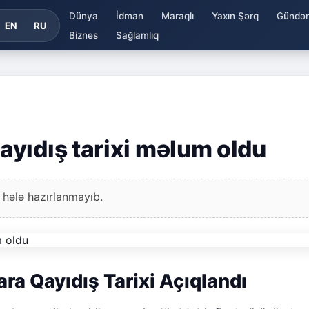
Dünya
İdman
Maraqlı
Yaxın Şərq
Gündə
EN
RU
Biznes
Sağlamlıq
yıdış tarixi məlum oldu
 hələ hazırlanmayıb.
ra Qayıdış Tarixi Açıqlandı