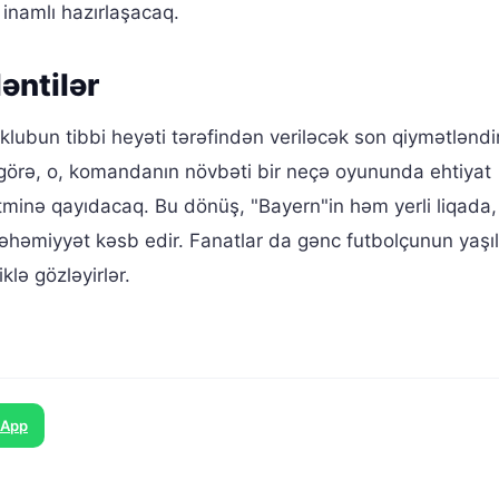
inamlı hazırlaşacaq.
əntilər
 klubun tibbi heyəti tərəfindən veriləcək son qiymətlən
 görə, o, komandanın növbəti bir neçə oyununda ehtiyat
itminə qayıdacaq. Bu dönüş, "Bayern"in həm yerli liqada
 əhəmiyyət kəsb edir. Fanatlar da gənc futbolçunun yaşıl
lə gözləyirlər.
sApp