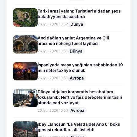
Tarixi ərazi yalanı: Turistləri aldadan şəxs
bələdiyyəni də çaşdırdı
Dünya
26.İyul.2026 10:52
And dağları yarılır: Argentina və Çili
arasında nəhəng tunel layihəsi
Dünya
26.İyul.2026 10:51
İspaniyada meşə yanğınları səbəbindən 19
min nəfər təxliyə olunub
Avropa
26.İyul.2026 10:51
Dünya birjaları korporativ hesabatlara
fokuslanıb: Neft və faiz dərəcələrinin təsiri
altında cari vəziyyət
Avropa
26.İyul.2026 10:50
İbay Llanosun "La Velada del Año 6" boks
gecəsi rekordları alt-üst etdi