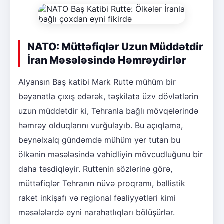
NATO: Müttəfiqlər Uzun Müddətdir
İran Məsələsində Həmrəydirlər
Alyansın Baş katibi Mark Rutte mühüm bir
bəyanatla çıxış edərək, təşkilata üzv dövlətlərin
uzun müddətdir ki, Tehranla bağlı mövqelərində
həmrəy olduqlarını vurğulayıb. Bu açıqlama,
beynəlxalq gündəmdə mühüm yer tutan bu
ölkənin məsələsində vahidliyin mövcudluğunu bir
daha təsdiqləyir. Ruttenin sözlərinə görə,
müttəfiqlər Tehranın nüvə proqramı, ballistik
raket inkişafı və regional fəaliyyətləri kimi
məsələlərdə eyni narahatlıqları bölüşürlər.