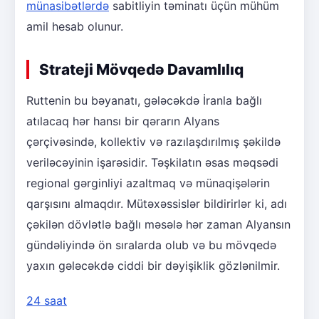
münasibətlərdə
sabitliyin təminatı üçün mühüm
amil hesab olunur.
Strateji Mövqedə Davamlılıq
Ruttenin bu bəyanatı, gələcəkdə İranla bağlı
atılacaq hər hansı bir qərarın Alyans
çərçivəsində, kollektiv və razılaşdırılmış şəkildə
veriləcəyinin işarəsidir. Təşkilatın əsas məqsədi
regional gərginliyi azaltmaq və münaqişələrin
qarşısını almaqdır. Mütəxəssislər bildirirlər ki, adı
çəkilən dövlətlə bağlı məsələ hər zaman Alyansın
gündəliyində ön sıralarda olub və bu mövqedə
yaxın gələcəkdə ciddi bir dəyişiklik gözlənilmir.
24 saat