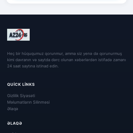
Heç bir hüququmuz qorunmur, amma siz yenə də qorunurmuş
kimi davranın və saytda dərc olunan xəbərlərdən istifadə zamanı
24 saat saytına istinad edin.
QUICK LINKS
Gizlilik Siyasəti
Məlumatların Silinməsi
Əlaqə
ƏLAQƏ