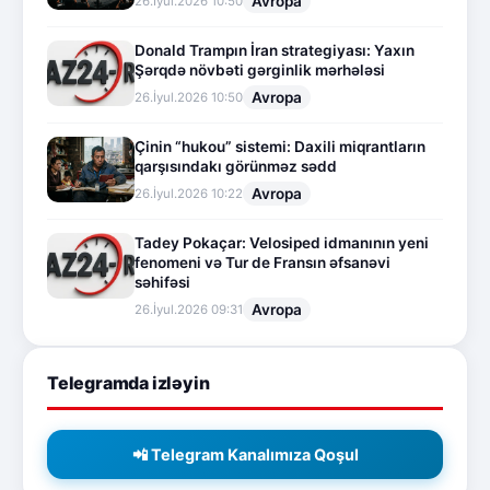
Avropa
26.İyul.2026 10:50
Donald Trampın İran strategiyası: Yaxın
Şərqdə növbəti gərginlik mərhələsi
Avropa
26.İyul.2026 10:50
Çinin “hukou” sistemi: Daxili miqrantların
qarşısındakı görünməz sədd
Avropa
26.İyul.2026 10:22
Tadey Pokaçar: Velosiped idmanının yeni
fenomeni və Tur de Fransın əfsanəvi
səhifəsi
Avropa
26.İyul.2026 09:31
Telegramda izləyin
📲 Telegram Kanalımıza Qoşul