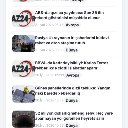
ABŞ-da qızılca yayılması: Son 35 ilin
rekord göstəricisi müşahidə olunur
Avropa
31.İyul.2026 05:46
Rusiya Ukraynanın iri şəhərlərini kütləvi
raket və dron atəşinə tutub
Dünya
31.İyul.2026 03:09
BBVA-da kadr dəyişikliyi: Karlos Torres
rəhbərlikdə ciddi islahatlar aparır
Avropa
30.İyul.2026 09:33
Günəş panellərində gizli təhlükə: Yanğın
riski barədə xəbərdarlıq
Dünya
26.İyul.2026 10:52
52 milyon dollarlıq nəhəng səhv: Heç yerə
aparmayan yol görənləri heyrətə salır
Dünya
26.İyul.2026 10:52