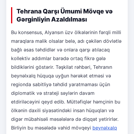
Tehrana Qarşı Ümumi Mövqe və
Gərginliyin Azaldılması
Bu konsensus, Alyansın üzv ölkələrinin fərqli milli
maraqlara malik olsalar belə, adı çəkilən dövlətlə
bağlı əsas təhdidlər və onlara qarşı atılacaq
kollektiv addımlar barədə ortaq fikrə gələ
bildiklərini göstərir. Təşkilat rəhbəri, Tehranın
beynəlxalq hüquqa uyğun hərəkət etməsi və
regionda sabitliyə təhdid yaratmaması üçün
diplomatik və strateji səylərin davam
etdiriləcəyini qeyd edib. Müttəfiqlər həmçinin bu
ölkənin daxili siyasətindəki insan hüquqları və
digər mübahisəli məsələlərə də diqqət yetirirlər.
Birliyin bu məsələdə vahid mövqeyi
beynəlxalq