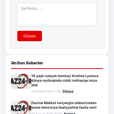
Göndər
Ən Son Xəbərlər
16 yaşlı rusiyalı tennisçi Kristina Lyutova
dünya reytinqində ciddi irəliləyişə imza
atdı
Dünya
04.Avqust.2026 11:06
Davina Makkol xərçənglə mübarizədən
sonra televiziya fəaliyyətinə fasilə verir
Avropa
03.Avqust.2026 00:59