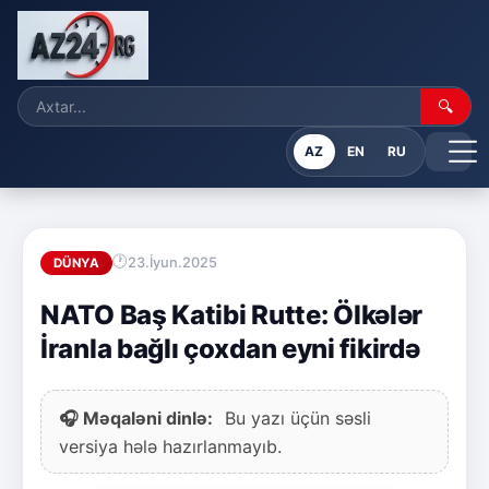
🔍
AZ
EN
RU
23.İyun.2025
DÜNYA
NATO Baş Katibi Rutte: Ölkələr
İranla bağlı çoxdan eyni fikirdə
🎧 Məqaləni dinlə:
Bu yazı üçün səsli
versiya hələ hazırlanmayıb.