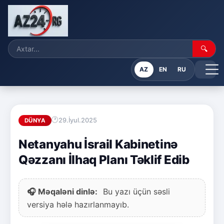
🔍
AZ
EN
RU
29.İyul.2025
DÜNYA
Netanyahu İsrail Kabinetinə
Qəzzanı İlhaq Planı Təklif Edib
🎧 Məqaləni dinlə:
Bu yazı üçün səsli
versiya hələ hazırlanmayıb.