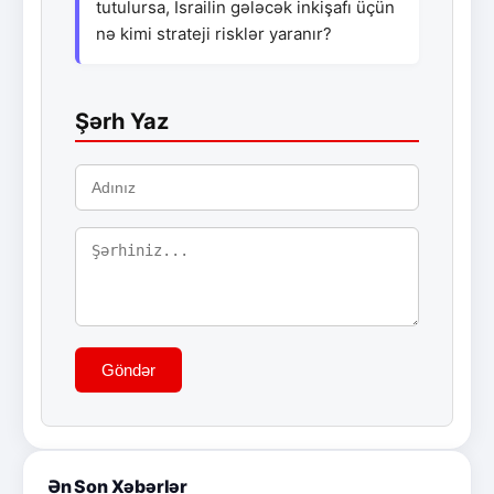
tutulursa, İsrailin gələcək inkişafı üçün
nə kimi strateji risklər yaranır?
Şərh Yaz
Göndər
Ən Son Xəbərlər