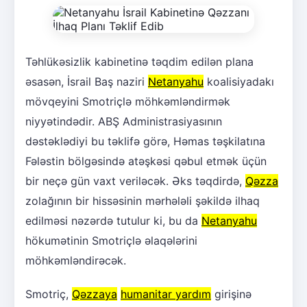
Təhlükəsizlik kabinetinə təqdim edilən plana
əsasən, İsrail Baş naziri
Netanyahu
koalisiyadakı
mövqeyini Smotriçlə möhkəmləndirmək
niyyətindədir. ABŞ Administrasiyasının
dəstəklədiyi bu təklifə görə, Həmas təşkilatına
Fələstin bölgəsində atəşkəsi qəbul etmək üçün
bir neçə gün vaxt veriləcək. Əks təqdirdə,
Qəzza
zolağının bir hissəsinin mərhələli şəkildə ilhaq
edilməsi nəzərdə tutulur ki, bu da
Netanyahu
hökumətinin Smotriçlə əlaqələrini
möhkəmləndirəcək.
Smotriç,
Qəzzaya
humanitar yardım
girişinə