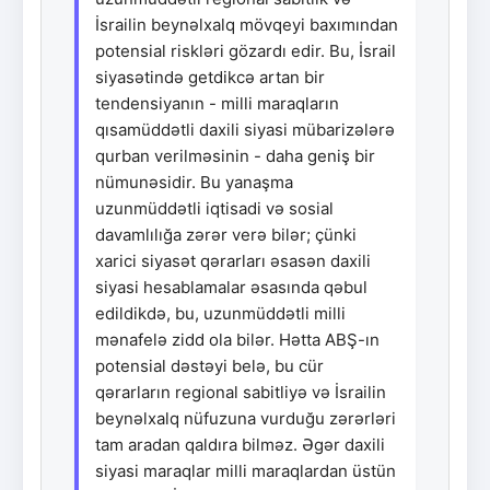
İsrailin beynəlxalq mövqeyi baxımından
potensial riskləri gözardı edir. Bu, İsrail
siyasətində getdikcə artan bir
tendensiyanın - milli maraqların
qısamüddətli daxili siyasi mübarizələrə
qurban verilməsinin - daha geniş bir
nümunəsidir. Bu yanaşma
uzunmüddətli iqtisadi və sosial
davamlılığa zərər verə bilər; çünki
xarici siyasət qərarları əsasən daxili
siyasi hesablamalar əsasında qəbul
edildikdə, bu, uzunmüddətli milli
mənafelə zidd ola bilər. Hətta ABŞ-ın
potensial dəstəyi belə, bu cür
qərarların regional sabitliyə və İsrailin
beynəlxalq nüfuzuna vurduğu zərərləri
tam aradan qaldıra bilməz. Əgər daxili
siyasi maraqlar milli maraqlardan üstün