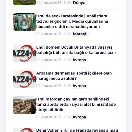
Dünya
09.Avqust.2026 16:05
İsraildə seçki ərəfəsində jurnalistlərə
təzyiqlər güclənir: Media qurumlarına
hücumlar ciddi narahatlıq yaradır
Maraqlı
09.Avqust.2026 16:02
Endi Börnem Böyük Britaniyada yaşayış
bahalığı böhranı ilə bağlı ölkə turuna çıxır
Avropa
09.Avqust.2026 16:01
Arıqlama dərmanları spirtli içkilərə olan
marağı necə azaldır?
Avropa
09.Avqust.2026 16:01
İsrailin İordan çayının qərb sahilindəki
tarixi abidələrdən siyasi alət kimi istifadə
etdiyi bildirilir
Avropa
09.Avqust.2026 16:01
Demi Vollerin Tur de Fransda revanş almaq