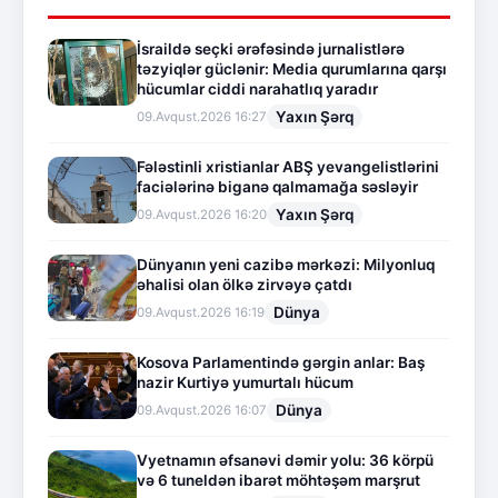
İsraildə seçki ərəfəsində jurnalistlərə
təzyiqlər güclənir: Media qurumlarına qarşı
hücumlar ciddi narahatlıq yaradır
Yaxın Şərq
09.Avqust.2026 16:27
Fələstinli xristianlar ABŞ yevangelistlərini
faciələrinə biganə qalmamağa səsləyir
Yaxın Şərq
09.Avqust.2026 16:20
Dünyanın yeni cazibə mərkəzi: Milyonluq
əhalisi olan ölkə zirvəyə çatdı
Dünya
09.Avqust.2026 16:19
Kosova Parlamentində gərgin anlar: Baş
nazir Kurtiyə yumurtalı hücum
Dünya
09.Avqust.2026 16:07
Vyetnamın əfsanəvi dəmir yolu: 36 körpü
və 6 tuneldən ibarət möhtəşəm marşrut