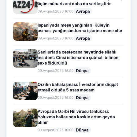
üçün mübarizəni daha da sərtləşdirir
Avropa
09.Avqust.2026 16:00
İspaniyada meşə yanğınları: Küləyin
əsməsi yanğınsöndürmə işlərinə mane olur
Avropa
09.Avqust.2026 16:00
Şanlıurfada xəstəxana həyətində silahlı
insident: Cinsi istismarda şübhəli bilinən
şəxs öldürüldü
Dünya
09.Avqust.2026 16:00
Qızılın bahalaşması: İnvestorların diqqət
etməli olduğu 5 əsas məqam
Dünya
09.Avqust.2026 16:00
Avropada Qərbi Nil virusu təhlükəsi:
Yoluxma hallarında kəskin artım qeydə
alınır
Dünya
09.Avqust.2026 16:00