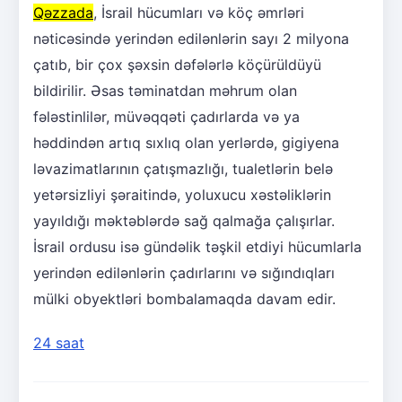
Qəzzada
, İsrail hücumları və köç əmrləri
nəticəsində yerindən edilənlərin sayı 2 milyona
çatıb, bir çox şəxsin dəfələrlə köçürüldüyü
bildirilir. Əsas təminatdan məhrum olan
fələstinlilər, müvəqqəti çadırlarda və ya
həddindən artıq sıxlıq olan yerlərdə, gigiyena
ləvazimatlarının çatışmazlığı, tualetlərin belə
yetərsizliyi şəraitində, yoluxucu xəstəliklərin
yayıldığı məktəblərdə sağ qalmağa çalışırlar.
İsrail ordusu isə gündəlik təşkil etdiyi hücumlarla
yerindən edilənlərin çadırlarını və sığındıqları
mülki obyektləri bombalamaqda davam edir.
24 saat