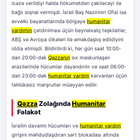
icazə verildiyi halda hökumətdən çəkiləcəyi ilə
bağlı siqnal vermişdi. İsrail Baş Nazirinin Ofisi isə
əvvəlki bəyanatlarında bölgəyə
humanitar
yardımın
çatdırılması üçün beynəlxalq təşkilatlar,
ABŞ və Avropa ölkələri ilə əməkdaşlıq edildiyini
iddia etmişdi. Bildirilirdi ki, hər gün saat 10:00-
dan 20:00-dək
Qəzzanın
sıx məskunlaşan
ərazilərində hücumlar dayandırılır və saat 06:00-
dan 23:00-dək
humanitar yardım
karvanları üçün
təhlükəsiz marşrutlar müəyyən edilir.
Qəzza
Zolağında
Humanitar
Fəlakət
İsrailin davamlı hücumları və
humanitar yardım
girişini məhdudlaşdıran sərt blokadası altında