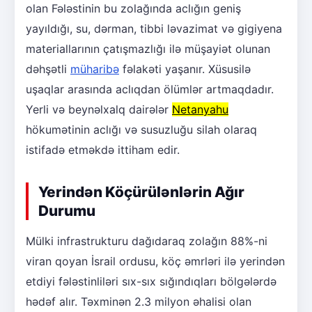
olan Fələstinin bu zolağında aclığın geniş
yayıldığı, su, dərman, tibbi ləvazimat və gigiyena
materiallarının çatışmazlığı ilə müşayiət olunan
dəhşətli
müharibə
fəlakəti yaşanır. Xüsusilə
uşaqlar arasında aclıqdan ölümlər artmaqdadır.
Yerli və beynəlxalq dairələr
Netanyahu
hökumətinin aclığı və susuzluğu silah olaraq
istifadə etməkdə ittiham edir.
Yerindən Köçürülənlərin Ağır
Durumu
Mülki infrastrukturu dağıdaraq zolağın 88%-ni
viran qoyan İsrail ordusu, köç əmrləri ilə yerindən
etdiyi fələstinliləri sıx-sıx sığındıqları bölgələrdə
hədəf alır. Təxminən 2.3 milyon əhalisi olan