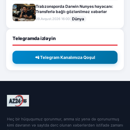
Trabzonsporda Darwin Nunyes həyəcanı:
Transferlə bağlı gözlənilməz xəbərlər
Dünya
09.Avqust.2026 16:00
Telegramda izləyin
📲 Telegram Kanalımıza Qoşul
Heç bir hüququmuz qorunmur, amma siz yenə də qorunurmuş
kimi davranın və saytda dərc olunan xəbərlərdən istifadə zamanı