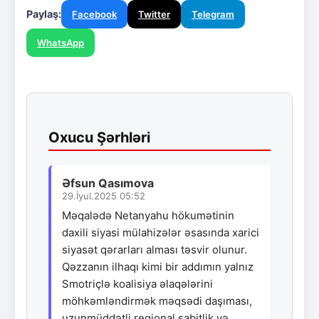
Paylaş:
Facebook
Twitter
Telegram
WhatsApp
Oxucu Şərhləri
Əfsun Qasımova
29.İyul.2025 05:52
Məqalədə Netanyahu hökumətinin
daxili siyasi mülahizələr əsasında xarici
siyasət qərarları alması təsvir olunur.
Qəzzanın ilhaqı kimi bir addımın yalnız
Smotriçlə koalisiya əlaqələrini
möhkəmləndirmək məqsədi daşıması,
uzunmüddətli regional sabitlik və