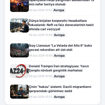
İspaniyada meşə yanğınları səbəbindən 19
min nəfər təxliyə olunub
Avropa
26.İyul.2026 10:51
Dünya birjaları korporativ hesabatlara
fokuslanıb: Neft və faiz dərəcələrinin təsiri
altında cari vəziyyət
Avropa
26.İyul.2026 10:50
İbay Llanosun "La Velada del Año 6" boks
gecəsi rekordları alt-üst etdi
Avropa
26.İyul.2026 10:50
Donald Trampın İran strategiyası: Yaxın
Şərqdə növbəti gərginlik mərhələsi
Avropa
26.İyul.2026 10:50
Çinin “hukou” sistemi: Daxili miqrantların
qarşısındakı görünməz sədd
Avropa
26.İyul.2026 10:22