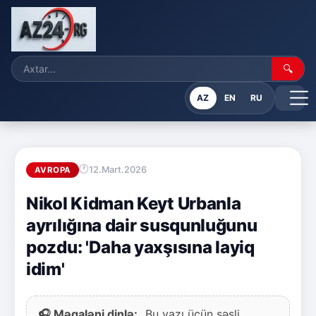
🔍
AZ
EN
RU
12.Mart.2026
AVROPA
Nikol Kidman Keyt Urbanla
ayrılığına dair susqunluğunu
pozdu: 'Daha yaxşısına layiq
idim'
🎧 Məqaləni dinlə:
Bu yazı üçün səsli