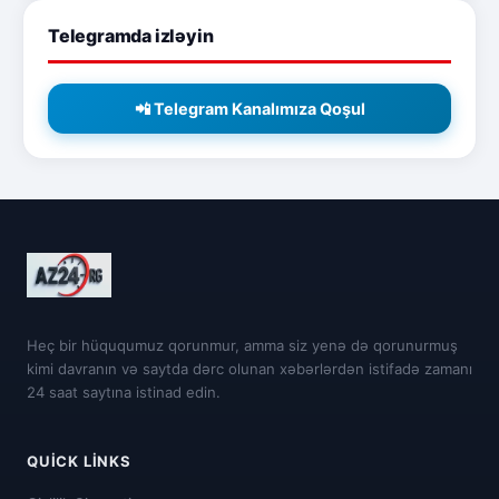
Telegramda izləyin
📲 Telegram Kanalımıza Qoşul
Heç bir hüququmuz qorunmur, amma siz yenə də qorunurmuş
kimi davranın və saytda dərc olunan xəbərlərdən istifadə zamanı
24 saat saytına istinad edin.
QUICK LINKS