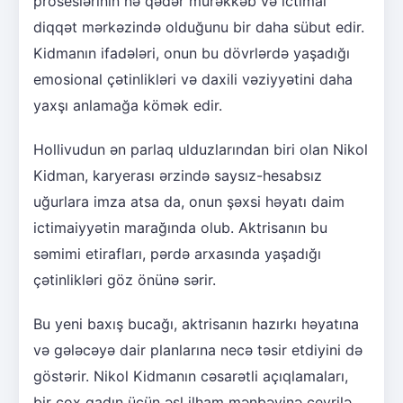
proseslərinin nə qədər mürəkkəb və ictimai
diqqət mərkəzində olduğunu bir daha sübut edir.
Kidmanın ifadələri, onun bu dövrlərdə yaşadığı
emosional çətinlikləri və daxili vəziyyətini daha
yaxşı anlamağa kömək edir.
Hollivudun ən parlaq ulduzlarından biri olan Nikol
Kidman, karyerası ərzində saysız-hesabsız
uğurlara imza atsa da, onun şəxsi həyatı daim
ictimaiyyətin marağında olub. Aktrisanın bu
səmimi etirafları, pərdə arxasında yaşadığı
çətinlikləri göz önünə sərir.
Bu yeni baxış bucağı, aktrisanın hazırkı həyatına
və gələcəyə dair planlarına necə təsir etdiyini də
göstərir. Nikol Kidmanın cəsarətli açıqlamaları,
bir çox qadın üçün əsl ilham mənbəyinə çevrilə