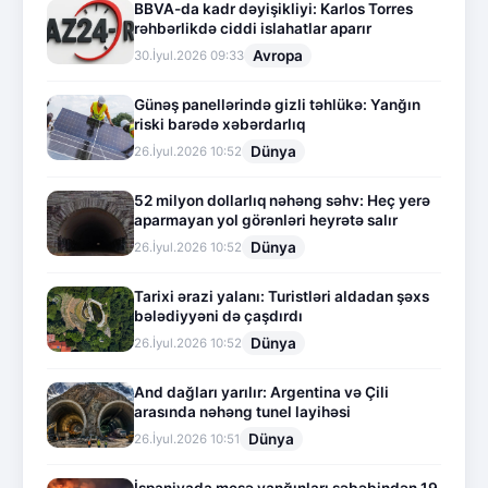
BBVA-da kadr dəyişikliyi: Karlos Torres
rəhbərlikdə ciddi islahatlar aparır
Avropa
30.İyul.2026 09:33
Günəş panellərində gizli təhlükə: Yanğın
riski barədə xəbərdarlıq
Dünya
26.İyul.2026 10:52
52 milyon dollarlıq nəhəng səhv: Heç yerə
aparmayan yol görənləri heyrətə salır
Dünya
26.İyul.2026 10:52
Tarixi ərazi yalanı: Turistləri aldadan şəxs
bələdiyyəni də çaşdırdı
Dünya
26.İyul.2026 10:52
And dağları yarılır: Argentina və Çili
arasında nəhəng tunel layihəsi
Dünya
26.İyul.2026 10:51