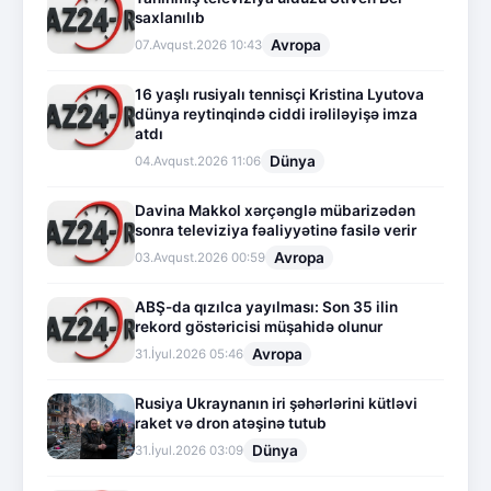
saxlanılıb
Avropa
07.Avqust.2026 10:43
16 yaşlı rusiyalı tennisçi Kristina Lyutova
dünya reytinqində ciddi irəliləyişə imza
atdı
Dünya
04.Avqust.2026 11:06
Davina Makkol xərçənglə mübarizədən
sonra televiziya fəaliyyətinə fasilə verir
Avropa
03.Avqust.2026 00:59
ABŞ-da qızılca yayılması: Son 35 ilin
rekord göstəricisi müşahidə olunur
Avropa
31.İyul.2026 05:46
Rusiya Ukraynanın iri şəhərlərini kütləvi
raket və dron atəşinə tutub
Dünya
31.İyul.2026 03:09