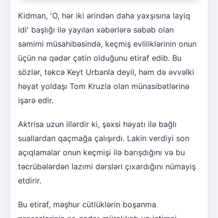
Kidman, 'O, hər iki ərindən daha yaxşısına layiq
idi' başlığı ilə yayılan xəbərlərə səbəb olan
səmimi müsahibəsində, keçmiş evliliklərinin onun
üçün nə qədər çətin olduğunu etiraf edib. Bu
sözlər, təkcə Keyt Urbanla deyil, həm də əvvəlki
həyat yoldaşı Tom Kruzla olan münasibətlərinə
işarə edir.
Aktrisa uzun illərdir ki, şəxsi həyatı ilə bağlı
suallardan qaçmağa çalışırdı. Lakin verdiyi son
açıqlamalar onun keçmişi ilə barışdığını və bu
təcrübələrdən lazımi dərsləri çıxardığını nümayiş
etdirir.
Bu etiraf, məşhur cütlüklərin boşanma