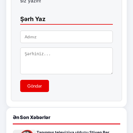
siz yazın!
Şərh Yaz
Göndər
Ən Son Xəbərlər
Tanınmış televiziya ulduzu Stiven Ber