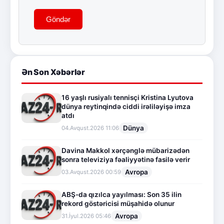
Göndər
Ən Son Xəbərlər
16 yaşlı rusiyalı tennisçi Kristina Lyutova
dünya reytinqində ciddi irəliləyişə imza
atdı
Dünya
04.Avqust.2026 11:06
Davina Makkol xərçənglə mübarizədən
sonra televiziya fəaliyyətinə fasilə verir
Avropa
03.Avqust.2026 00:59
ABŞ-da qızılca yayılması: Son 35 ilin
rekord göstəricisi müşahidə olunur
Avropa
31.İyul.2026 05:46