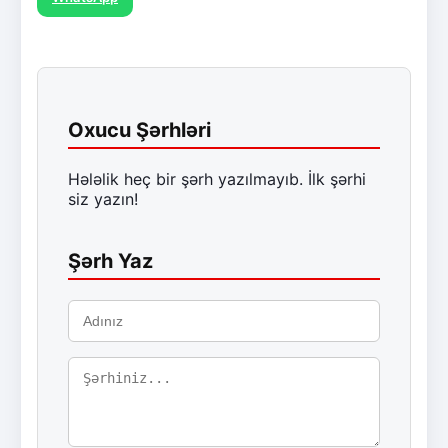
Oxucu Şərhləri
Hələlik heç bir şərh yazılmayıb. İlk şərhi
siz yazın!
Şərh Yaz