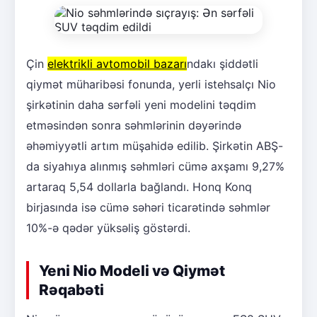
Çin
elektrikli avtomobil bazarı
ndakı şiddətli
qiymət müharibəsi fonunda, yerli istehsalçı Nio
şirkətinin daha sərfəli yeni modelini təqdim
etməsindən sonra səhmlərinin dəyərində
əhəmiyyətli artım müşahidə edilib. Şirkətin ABŞ-
da siyahıya alınmış səhmləri cümə axşamı 9,27%
artaraq 5,54 dollarla bağlandı. Honq Konq
birjasında isə cümə səhəri ticarətində səhmlər
10%-ə qədər yüksəliş göstərdi.
Yeni Nio Modeli və Qiymət
Rəqabəti