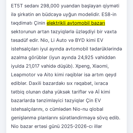
ET5T sedanı 298,000 yuandan başlayan qiyməti
ilə şirkətin ən büdcəyə uyğun modelidir. ES8-in
təqdimatı Çinin
elektrikli avtomobil bazarı
sektorunun artan təzyiqlərlə üzləşdiyi bir vaxta
təsadüf edir. Nio, Li Auto və BYD kimi EV
istehsalçıları iyul ayında avtomobil tədarüklərində
azalma görüblər (iyun ayında 24,925 vahiddən
iyulda 21,017 vahidə düşüb). Xpeng, Xiaomi,
Leapmotor və Aito kimi rəqiblər isə artım qeyd
ediblər. Daxili bazardakı sıx rəqabət, ixraca
tətbiq olunan daha yüksək tariflər və Aİ kimi
bazarlarda tənzimləyici təzyiqlər Çin EV
istehsalçılarını, o cümlədən Nio-nu qlobal
genişlənmə planlarını sürətləndirməyə sövq edib.
Nio bazar ertəsi günü 2025-2026-cı illər