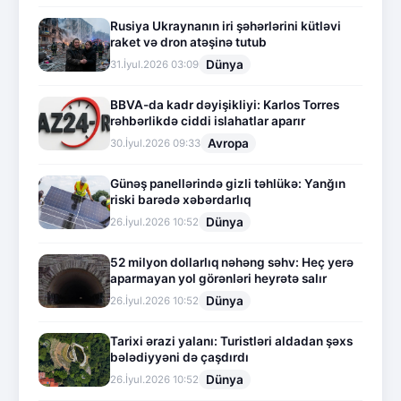
Rusiya Ukraynanın iri şəhərlərini kütləvi
raket və dron atəşinə tutub
Dünya
31.İyul.2026 03:09
BBVA-da kadr dəyişikliyi: Karlos Torres
rəhbərlikdə ciddi islahatlar aparır
Avropa
30.İyul.2026 09:33
Günəş panellərində gizli təhlükə: Yanğın
riski barədə xəbərdarlıq
Dünya
26.İyul.2026 10:52
52 milyon dollarlıq nəhəng səhv: Heç yerə
aparmayan yol görənləri heyrətə salır
Dünya
26.İyul.2026 10:52
Tarixi ərazi yalanı: Turistləri aldadan şəxs
bələdiyyəni də çaşdırdı
Dünya
26.İyul.2026 10:52