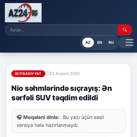
🔍
AZ
EN
RU
22.Avqust.2025
İQTISADIYYAT
Nio səhmlərində sıçrayış: Ən
sərfəli SUV təqdim edildi
🎧 Məqaləni dinlə:
Bu yazı üçün səsli
versiya hələ hazırlanmayıb.