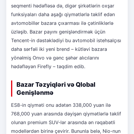
seqmenti hədəfləsə də, digər şirkətlərin oxşar
funksiyaları daha aşağı qiymətlərlə təklif edən
avtomobillər bazara çıxarması ilə çətinliklərlə
üzləşib. Bazar payını genişləndirmək üçün
Tencent-in dəstəklədiyi bu avtomobil istehsalçısı
daha sərfəli iki yeni brend – kütləvi bazara
yönəlmiş Onvo və gənc şəhər alıcılarını
hədəfləyən Firefly – təqdim edib.
Bazar Təzyiqləri və Qlobal
Genişlənmə
ES8-in qiyməti onu adətən 338,000 yuan ilə
768,000 yuan arasında dəyişən qiymətlərlə təklif
olunan premium SUV-lər arasında ən rəqabətli
modellərdən birinə çevirir. Bununla belə, Nio-nun