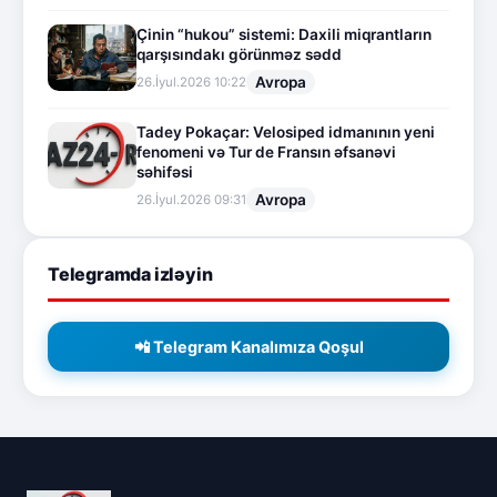
Çinin “hukou” sistemi: Daxili miqrantların
qarşısındakı görünməz sədd
Avropa
26.İyul.2026 10:22
Tadey Pokaçar: Velosiped idmanının yeni
fenomeni və Tur de Fransın əfsanəvi
səhifəsi
Avropa
26.İyul.2026 09:31
Telegramda izləyin
📲 Telegram Kanalımıza Qoşul