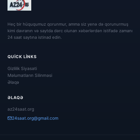
Heç bir hüququmuz qorunmur, amma siz yenə də qorunurmuş
kimi davranın və saytda dərc olunan xəbərlərdən istifadə zamanı
24 saat saytına istinad edin.
QUICK LINKS
Gizlilik Siyasəti
Məlumatların Silinməsi
Əlaqə
ƏLAQƏ
az24saat.org
24saat.org@gmail.com