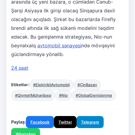
arasında üç yeni bazara, o cümlədən Cənub-
Şərqi Asiyaya ilk girişi olacaq Sinqapura daxil
olacağını açıqladı. Şirkət bu bazarlarda Firefly
brendi altında ilk sağ sükanlı modelini təqdim
edəcək. Bu genişlənmə strategiyası, Nio-nun
beynəlxalq
avtomobil sənayesi
ndə mövqeyini
gücləndirməyə yönəlib.
24 saat
Etiketlər:
#ElektrikliAvtomobil
#ÇinBazarı
#QiymətMüharibəsi
#Nio
#GlobalGenişlənmə
Paylaş:
Facebook
Twitter
Telegram
WhatsApp