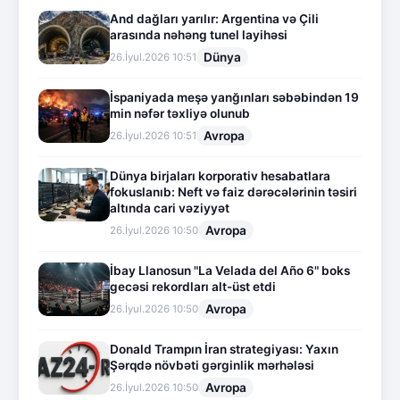
And dağları yarılır: Argentina və Çili
arasında nəhəng tunel layihəsi
Dünya
26.İyul.2026 10:51
İspaniyada meşə yanğınları səbəbindən 19
min nəfər təxliyə olunub
Avropa
26.İyul.2026 10:51
Dünya birjaları korporativ hesabatlara
fokuslanıb: Neft və faiz dərəcələrinin təsiri
altında cari vəziyyət
Avropa
26.İyul.2026 10:50
İbay Llanosun "La Velada del Año 6" boks
gecəsi rekordları alt-üst etdi
Avropa
26.İyul.2026 10:50
Donald Trampın İran strategiyası: Yaxın
Şərqdə növbəti gərginlik mərhələsi
Avropa
26.İyul.2026 10:50