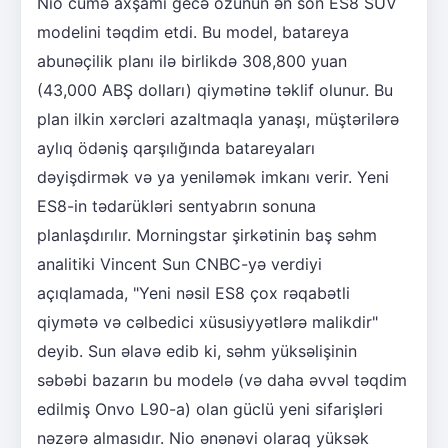
Nio cümə axşamı gecə özünün ən son ES8 SUV
modelini təqdim etdi. Bu model, batareya
abunəçilik planı ilə birlikdə 308,800 yuan
(43,000 ABŞ dolları) qiymətinə təklif olunur. Bu
plan ilkin xərcləri azaltmaqla yanaşı, müştərilərə
aylıq ödəniş qarşılığında batareyaları
dəyişdirmək və ya yeniləmək imkanı verir. Yeni
ES8-in tədarükləri sentyabrın sonuna
planlaşdırılır. Morningstar şirkətinin baş səhm
analitiki Vincent Sun CNBC-yə verdiyi
açıqlamada, "Yeni nəsil ES8 çox rəqabətli
qiymətə və cəlbedici xüsusiyyətlərə malikdir"
deyib. Sun əlavə edib ki, səhm yüksəlişinin
səbəbi bazarın bu modelə (və daha əvvəl təqdim
edilmiş Onvo L90-a) olan güclü yeni sifarişləri
nəzərə almasıdır. Nio ənənəvi olaraq yüksək