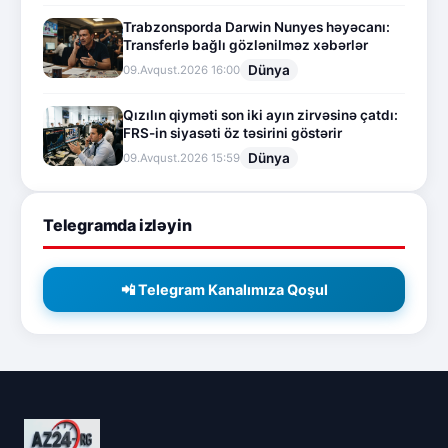
Trabzonsporda Darwin Nunyes həyəcanı:
Transferlə bağlı gözlənilməz xəbərlər
Dünya
09.Avqust.2026 16:00
Qızılın qiyməti son iki ayın zirvəsinə çatdı:
FRS-in siyasəti öz təsirini göstərir
Dünya
09.Avqust.2026 15:59
Telegramda izləyin
📲 Telegram Kanalımıza Qoşul