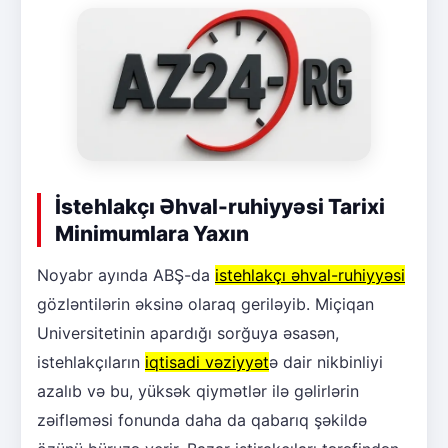
İstehlakçı Əhval-ruhiyyəsi Tarixi
Minimumlara Yaxın
Noyabr ayında ABŞ-da
istehlakçı əhval-ruhiyyəsi
gözləntilərin əksinə olaraq geriləyib. Miçiqan
Universitetinin apardığı sorğuya əsasən,
istehlakçıların
iqtisadi vəziyyət
ə dair nikbinliyi
azalıb və bu, yüksək qiymətlər ilə gəlirlərin
zəifləməsi fonunda daha da qabarıq şəkildə