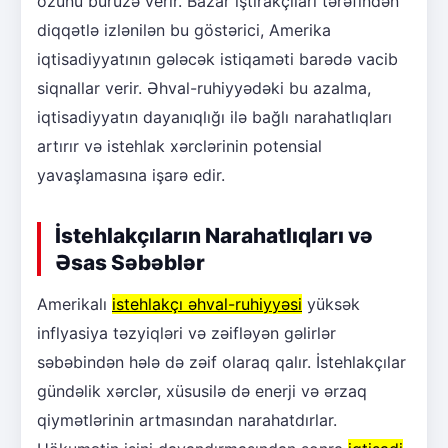
özünü büruzə verir. Bazar iştirakçıları tərəfindən
diqqətlə izlənilən bu göstərici, Amerika
iqtisadiyyatının gələcək istiqaməti barədə vacib
siqnallar verir. Əhval-ruhiyyədəki bu azalma,
iqtisadiyyatın dayanıqlığı ilə bağlı narahatlıqları
artırır və istehlak xərclərinin potensial
yavaşlamasına işarə edir.
İstehlakçıların Narahatlıqları və
Əsas Səbəblər
Amerikalı
istehlakçı əhval-ruhiyyəsi
yüksək
inflyasiya təzyiqləri və zəifləyən gəlirlər
səbəbindən hələ də zəif olaraq qalır. İstehlakçılar
gündəlik xərclər, xüsusilə də enerji və ərzaq
qiymətlərinin artmasından narahatdırlar.