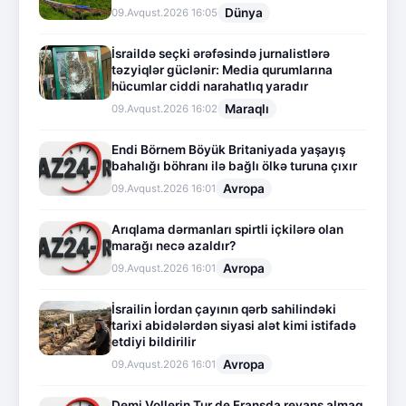
Dünya
09.Avqust.2026 16:05
İsraildə seçki ərəfəsində jurnalistlərə
təzyiqlər güclənir: Media qurumlarına
hücumlar ciddi narahatlıq yaradır
Maraqlı
09.Avqust.2026 16:02
Endi Börnem Böyük Britaniyada yaşayış
bahalığı böhranı ilə bağlı ölkə turuna çıxır
Avropa
09.Avqust.2026 16:01
Arıqlama dərmanları spirtli içkilərə olan
marağı necə azaldır?
Avropa
09.Avqust.2026 16:01
İsrailin İordan çayının qərb sahilindəki
tarixi abidələrdən siyasi alət kimi istifadə
etdiyi bildirilir
Avropa
09.Avqust.2026 16:01
Demi Vollerin Tur de Fransda revanş almaq