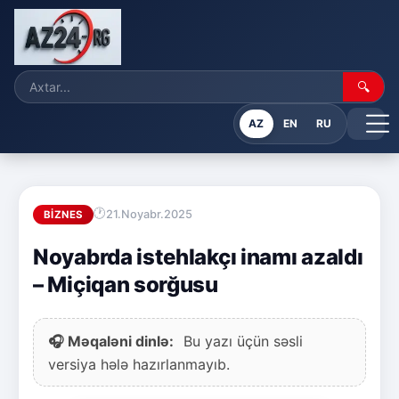
🔍
AZ
EN
RU
21.Noyabr.2025
BIZNES
Noyabrda istehlakçı inamı azaldı
– Miçiqan sorğusu
🎧 Məqaləni dinlə:
Bu yazı üçün səsli
versiya hələ hazırlanmayıb.