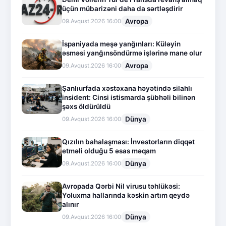
üçün mübarizəni daha da sərtləşdirir
Avropa
09.Avqust.2026 16:00
İspaniyada meşə yanğınları: Küləyin
əsməsi yanğınsöndürmə işlərinə mane olur
Avropa
09.Avqust.2026 16:00
Şanlıurfada xəstəxana həyətində silahlı
insident: Cinsi istismarda şübhəli bilinən
şəxs öldürüldü
Dünya
09.Avqust.2026 16:00
Qızılın bahalaşması: İnvestorların diqqət
etməli olduğu 5 əsas məqam
Dünya
09.Avqust.2026 16:00
Avropada Qərbi Nil virusu təhlükəsi:
Yoluxma hallarında kəskin artım qeydə
alınır
Dünya
09.Avqust.2026 16:00