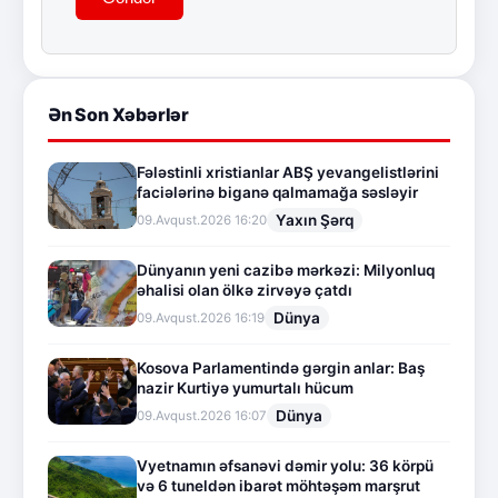
Ən Son Xəbərlər
Fələstinli xristianlar ABŞ yevangelistlərini
faciələrinə biganə qalmamağa səsləyir
Yaxın Şərq
09.Avqust.2026 16:20
Dünyanın yeni cazibə mərkəzi: Milyonluq
əhalisi olan ölkə zirvəyə çatdı
Dünya
09.Avqust.2026 16:19
Kosova Parlamentində gərgin anlar: Baş
nazir Kurtiyə yumurtalı hücum
Dünya
09.Avqust.2026 16:07
Vyetnamın əfsanəvi dəmir yolu: 36 körpü
və 6 tuneldən ibarət möhtəşəm marşrut