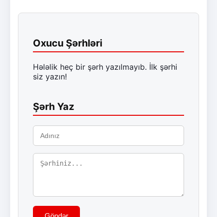
Oxucu Şərhləri
Hələlik heç bir şərh yazılmayıb. İlk şərhi
siz yazın!
Şərh Yaz
Göndər