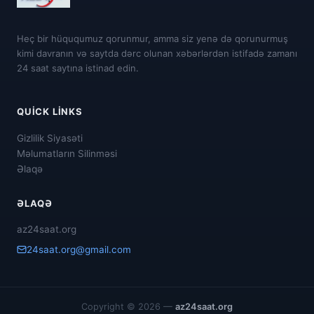
Heç bir hüququmuz qorunmur, amma siz yenə də qorunurmuş
kimi davranın və saytda dərc olunan xəbərlərdən istifadə zamanı
24 saat saytına istinad edin.
QUICK LINKS
Gizlilik Siyasəti
Məlumatların Silinməsi
Əlaqə
ƏLAQƏ
az24saat.org
24saat.org@gmail.com
Copyright © 2026 —
az24saat.org