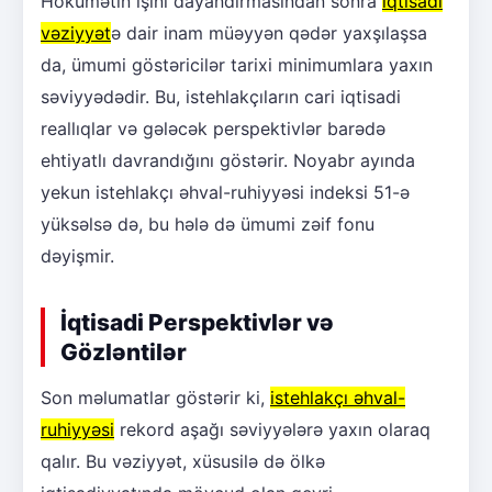
Hökumətin işini dayandırmasından sonra
iqtisadi
vəziyyət
ə dair inam müəyyən qədər yaxşılaşsa
da, ümumi göstəricilər tarixi minimumlara yaxın
səviyyədədir. Bu, istehlakçıların cari iqtisadi
reallıqlar və gələcək perspektivlər barədə
ehtiyatlı davrandığını göstərir. Noyabr ayında
yekun istehlakçı əhval-ruhiyyəsi indeksi 51-ə
yüksəlsə də, bu hələ də ümumi zəif fonu
dəyişmir.
İqtisadi Perspektivlər və
Gözləntilər
Son məlumatlar göstərir ki,
istehlakçı əhval-
ruhiyyəsi
rekord aşağı səviyyələrə yaxın olaraq
qalır. Bu vəziyyət, xüsusilə də ölkə